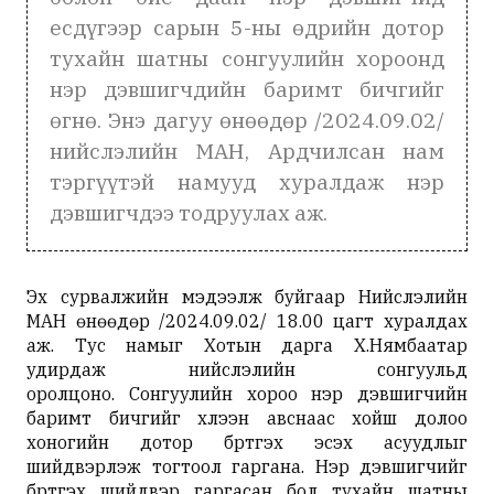
есдүгээр сарын 5-ны өдрийн дотор
тухайн шатны сонгуулийн хороонд
нэр дэвшигчдийн баримт бичгийг
өгнө. Энэ дагуу өнөөдөр /2024.09.02/
нийслэлийн МАН, Ардчилсан нам
тэргүүтэй намууд хуралдаж нэр
дэвшигчдээ тодруулах аж.
Эх сурвалжийн мэдээлж буйгаар Нийслэлийн
МАН өнөөдөр /2024.09.02/ 18.00 цагт хуралдах
аж. Тус намыг Хотын дарга Х.Нямбаатар
удирдаж нийслэлийн сонгуульд
оролцоно. Сонгуулийн хороо нэр дэвшигчийн
баримт бичгийг хүлээн авснаас хойш долоо
хоногийн дотор бүртгэх эсэх асуудлыг
шийдвэрлэж тогтоол гаргана. Нэр дэвшигчийг
бүртгэх шийдвэр гаргасан бол тухайн шатны