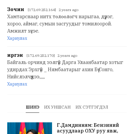
Зочин
[172.69.252.164] 2 years ago
Хамтарснаар нитх төлөөлөгч нарыгаа, дүүрэг,
хороо, аймаг, сумын засгуудыг томилоорой.
Амжилт хүсэе.
Хариулах
иргэн
[172.69.252.170] 2 years ago
Байгаль орчинд ээлгүй Дарга Улаанбаатар хотыг
удирдах Эрхгүй _ Нямбаатарыг ахин Бүү Сонго,
Нийслэлчүүдээ,,,,,,
Хариулах
ШИНЭ
ИХ УНШСАН
ИХ СЭТГЭГДЭЛ
Г.Дамдинням: Бензиний
асуудлаар ОХУ руу явж,