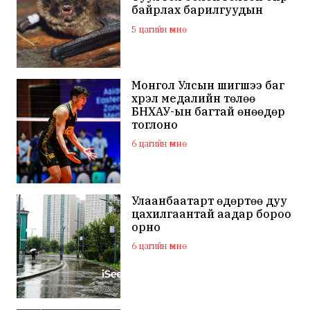
байрлах барилгуудын
дээвэр зэрэг газарт ихээр
5 цагийн өмнө
үүрлэж байна
Монгол Улсын шигшээ баг
хүрэл медалийн төлөө
БНХАУ-ын багтай өнөөдөр
тоглоно
6 цагийн өмнө
Улаанбаатарт өдөртөө дуу
цахилгаантай аадар бороо
орно
6 цагийн өмнө