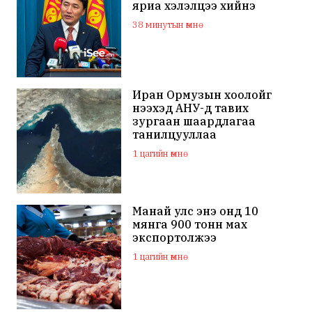
яриа хэлэлцээ хийнэ
38 минутын өмнө
Иран Ормузын хоолойг
нээхэд АНУ-д тавих
зургаан шаардлагаа
танилцууллаа
1 цагийн өмнө
Манай улс энэ онд 10
мянга 900 тонн мах
экспортолжээ
1 цагийн өмнө