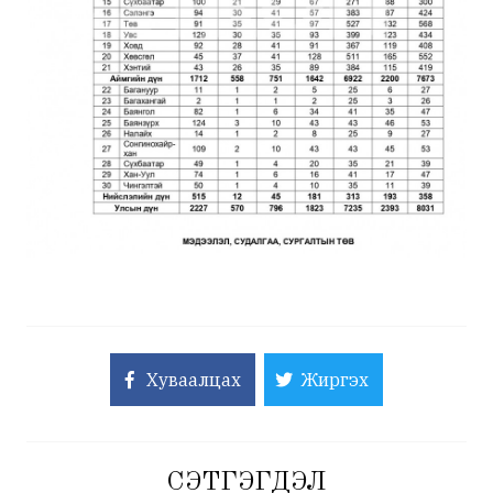
Хуваалцах
Жиргэх
СЭТГЭГДЭЛ