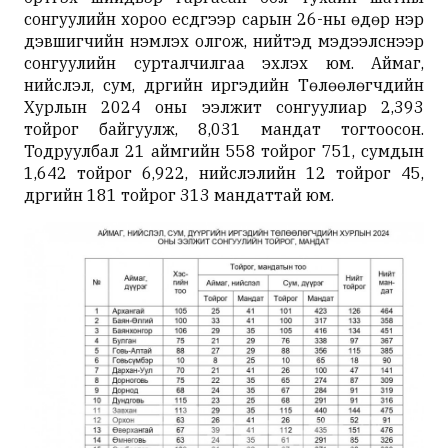
сонгуулийн хороо есдүгээр сарын 26-ны өдөр нэр
дэвшигчийн үнэмлэх олгож, нийтэд мэдээлснээр
сонгуулийн сурталчилгаа эхлэх юм. Аймаг,
нийслэл, сум, дүүргийн иргэдийн Төлөөлөгчдийн
Хурлын 2024 оны ээлжит сонгуулиар 2,393
тойрог байгуулж, 8,031 мандат тогтоосон.
Тодруулбал
21 аймгийн 558 тойрог 751, сумдын
1,642 тойрог 6,922, нийслэлийн 12 тойрог 45,
дүүргийн 181 тойрог 313 мандаттай
юм.