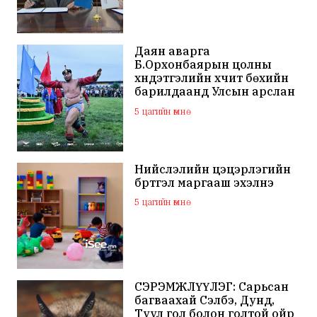
Даян аварга
Б.Орхонбаярын цолны
хүндэтгэлийн хүчит бөхийн
барилдаанд Улсын арслан
Ц.Бямба-Отгон түрүүллээ
5 цагийн өмнө
Нийслэлийн цэцэрлэгийн
бүртгэл маргааш эхэлнэ
5 цагийн өмнө
СЭРЭМЖЛҮҮЛЭГ: Сарьсан
багваахай Сэлбэ, Дунд,
Туул гол болон голтой ойр