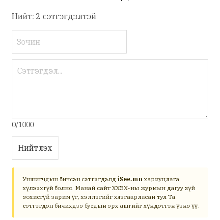
Нийт: 2 сэтгэгдэлтэй
0/1000
Нийтлэх
Уншигчдын бичсэн сэтгэгдэлд
iSee.mn
хариуцлага
хүлээхгүй болно. Манай сайт ХХЗХ-ны журмын дагуу зүй
зохисгүй зарим үг, хэллэгийг хязгаарласан тул Та
сэтгэгдэл бичихдээ бусдын эрх ашгийг хүндэтгэн үзнэ үү.