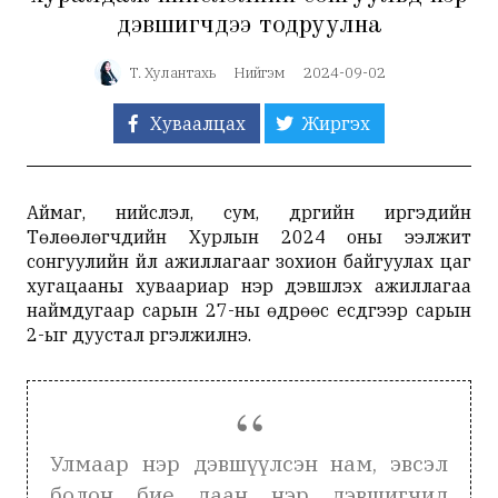
дэвшигчдээ тодруулна
Т. Хулантахь
Нийгэм
2024-09-02
Хуваалцах
Жиргэх
Аймаг, нийслэл, сум, дүүргийн иргэдийн
Төлөөлөгчдийн Хурлын 2024 оны ээлжит
сонгуулийн үйл ажиллагааг зохион байгуулах цаг
хугацааны хуваариар нэр дэвшүүлэх ажиллагаа
наймдугаар сарын 27-ны өдрөөс есдүгээр сарын
2-ыг дуустал үргэлжилнэ.
Улмаар нэр дэвшүүлсэн нам, эвсэл
болон бие даан нэр дэвшигчид