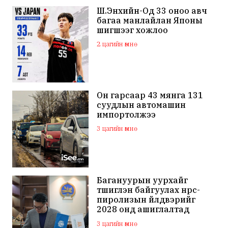
Ш.Энхийн-Од 33 оноо авч
багаа манлайлан Японы
шигшээг хожлоо
2 цагийн өмнө
Он гарсаар 43 мянга 131
суудлын автомашин
импортолжээ
3 цагийн өмнө
Багануурын уурхайг
түшиглэн байгуулах нүүрс-
пиролизын үйлдвэрийг
2028 онд ашиглалтад
оруулна
3 цагийн өмнө