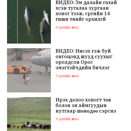
ВИДЕО: Эм далайн гахай
үхсэн тугалаа зургаан
хоног тээж, сүргийн 14
гишүүн түүнийг орхилгүй
сэлжээ
8 цагийн өмнө
ВИДЕО: Нисэх гэж буй
онгоцонд шууд суухыг
оролдсон Орос
эмэгтэйчүүдийн бичлэг
дэлхий нийтийн
9 цагийн өмнө
анхааралд оров
Ирэх долоо хоногт төв
болон зүүн аймгуудын
нутгаар шөнөдөө сэрүүснэ
9 цагийн өмнө