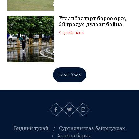
Улаанбаатарт бороо орж,
28 градус дулаан байна
9 цагийн өмнө
ЦААШ ҮЗЭХ
Бидний тухай
Сурталчилгаа байршуулах
Холбоо барих