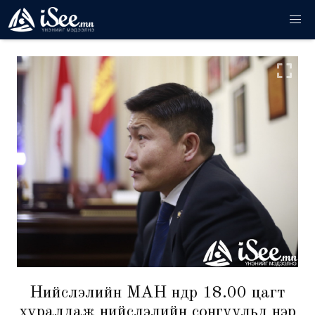
Нийслэлийн МАН өнөөдөр 18.00 цагт
хуралдаж нийслэлийн сонгуульд нэр