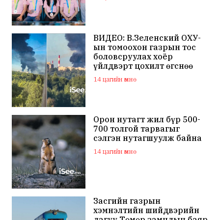
ВИДЕО: В.Зеленский ОХУ-
ын томоохон газрын тос
боловсруулах хоёр
үйлдвэрт цохилт өгснөө
мэдэгдлээ
14 цагийн өмнө
Орон нутагт жил бүр 500-
700 толгой тарвагыг
сэлгэн нутагшуулж байна
14 цагийн өмнө
Засгийн газрын
хэмнэлтийн шийдвэрийн
дагуу Төмөр замчдын баяр