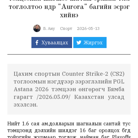
тоглолтоо өнөөдөр "Aurora" багийн эсрэг
хийнэ
Б. Ану
Спорт
2026-05-13
Хуваалцах
Жиргэх
Цахим спортын Counter Strike-2 (CS2)
тоглоомын нэгдүгээр зэрэглэлийн PGL
Astana 2026 тэмцээн өнгөрөгч Бямба
гарагт /2026.05.09/ Казахстан улсад
эхэлсэн.
Нийт 1.6 сая ам.долларын шагналын сантай тус
тэмцээнд дэлхийн шилдэг 16 баг оролцох бөгөөд
тойргийн журмаар тоглож, найман баг Playoffs