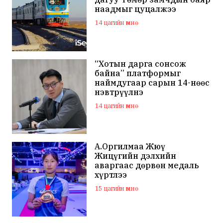
наадмыг цуцалжээ
14 цагийн өмнө
“Хотын дарга сонсож
байна” платформыг
наймдугаар сарын 14-нөөс
нэвтрүүлнэ
14 цагийн өмнө
А.Оргилмаа Жюү
Жицүгийн дэлхийн
аваргаас дөрвөн медаль
хүртлээ
15 цагийн өмнө