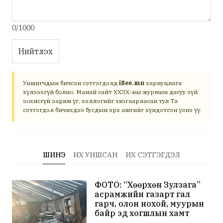
0/1000
Нийтлэх
Уншигчдын бичсэн сэтгэгдэлд
iSee.mn
хариуцлага
хүлээхгүй болно. Манай сайт ХХЗХ-ны журмын дагуу зүй
зохисгүй зарим үг, хэллэгийг хязгаарласан тул Та
сэтгэгдэл бичихдээ бусдын эрх ашгийг хүндэтгэн үзнэ үү.
ШИНЭ
ИХ УНШСАН
ИХ СЭТГЭГДЭЛ
ФОТО: “Хөөрхөн Зулзага”
асрамжийн газарт гал
гарч, олон нохой, муурын
байр эд хогшлын хамт
шатжээ