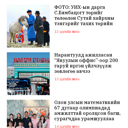
ФОТО: УИХ-ын дарга
С.Бямбацогт төрийг
төлөөлөн Сутай хайрхны
тэнгэрийг тахих төрийн
тахилгад оролцлоо
13 цагийн өмнө
Нарантуулд ажилласан
“Явуулын оффис”-оор 200
гаруй иргэн үйлчлүүлж
зөвлөгөө авчээ
13 цагийн өмнө
Олон улсын математикийн
67 дугаар олимпиадад
амжилттай оролцсон багш,
сурагчдаа урамшууллаа
14 цагийн өмнө