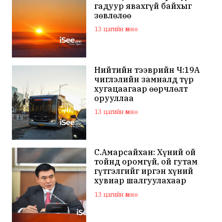
гадуур явахгүй байхыг
зөвлөлөө
13 цагийн өмнө
Нийтийн тээврийн Ч:19А
чиглэлийн замналд түр
хугацаагаар өөрчлөлт
орууллаа
13 цагийн өмнө
С.Амарсайхан: Хүний ой
тойнд оромгүй, ой гутам
гүтгэлгийг иргэн хүний
хувиар шалгуулахаар
хуулийн байгууллагад
13 цагийн өмнө
хандсан