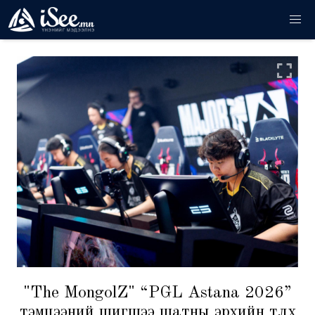
"The MongolZ" “PGL Astana 2026”
тэмцээний шигшээ шатны эрхийн төлөөх