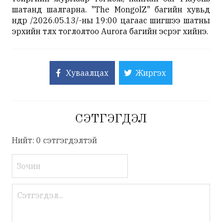
шатанд шалгарна. "The MongolZ" багийн хувьд
өнөөдөр /2026.05.13/-ны 19:00 цагаас шигшээ шатны
эрхийн төлөөх тоглолтоо Aurora багийн эсрэг хийнэ.
Хуваалцах
Жиргэх
СЭТГЭГДЭЛ
Нийт: 0 сэтгэгдэлтэй