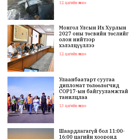
12 цагийн өмнө
Монгол Улсын Их Хурлын
2027 оны төсвийн төслийг
олон нийтээр
хэлэлцүүллээ
12 цагийн өмнө
Улаанбаатарт суугаа
дипломат төлөөлөгчид
COP17-ын байгууламжтай
танилцлаа
13 цагийн өмнө
Шаардлагагүй бол 11:00-
16:00 цагийн хооронд