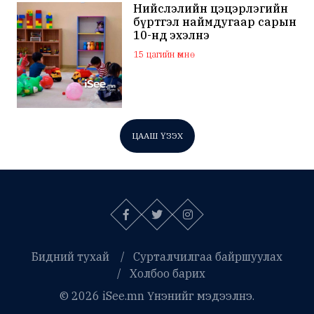
Нийслэлийн цэцэрлэгийн
бүртгэл наймдугаар сарын
10-нд эхэлнэ
15 цагийн өмнө
ЦААШ ҮЗЭХ
Бидний тухай
Сурталчилгаа байршуулах
Холбоо барих
© 2026 iSee.mn Үнэнийг мэдээлнэ.