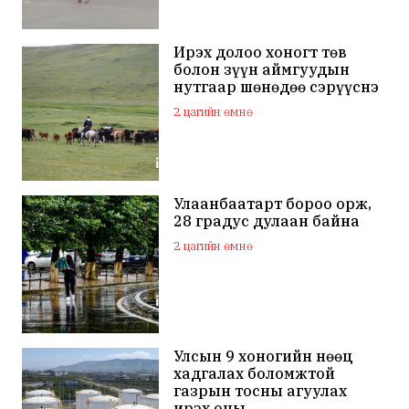
Ирэх долоо хоногт төв
болон зүүн аймгуудын
нутгаар шөнөдөө сэрүүснэ
2 цагийн өмнө
Улаанбаатарт бороо орж,
28 градус дулаан байна
2 цагийн өмнө
Улсын 9 хоногийн нөөц
хадгалах боломжтой
газрын тосны агуулах
ирэх оны