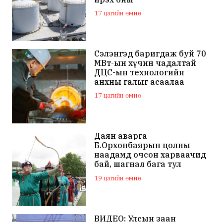
арванхоёрдугаар сар
17 цагийн өмнө
ашиглалтад орно
Сэлэнгэд баригдаж буй 70
МВт-ын хүчин чадалтай
ДЦС-ын технологийн
анхны галыг асаалаа
17 цагийн өмнө
Даян аварга
Б.Орхонбаярын цолны
наадамд очсон харваачид
бай, шагнал бага тул
наадамд оролцохгүй
19 цагийн өмнө
гэдгээ мэдэгдлээ
ВИДЕО: Улсын заан