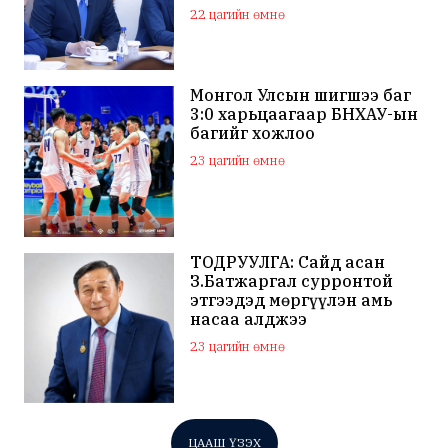
нийлүүлэх хүсэлт тавилаа
22 цагийн өмнө
Монгол Улсын шигшээ баг
3:0 харьцаагаар БНХАУ-ын
багийг хожлоо
23 цагийн өмнө
ТОДРУУЛГА: Сайд асан
З.Батжаргал сурронтой
этгээдэд мөргүүлэн амь
насаа алджээ
23 цагийн өмнө
ЦААШ ҮЗЭХ