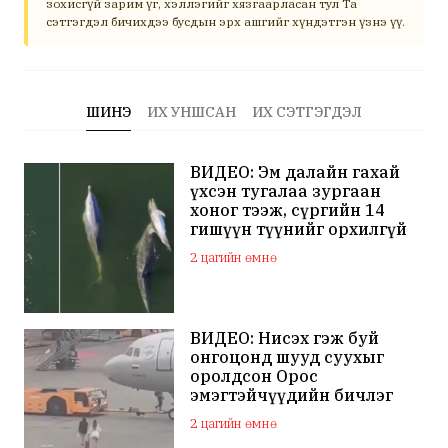
зохисгүй зарим үг, хэллэгийг хязгаарласан тул Та
сэтгэгдэл бичихдээ бусдын эрх ашгийг хүндэтгэн үзнэ үү.
ШИНЭ
ИХ УНШСАН
ИХ СЭТГЭГДЭЛ
ВИДЕО: Эм далайн гахай
үхсэн тугалаа зургаан
хоног тээж, сүргийн 14
гишүүн түүнийг орхилгүй
сэлжээ
2 цагийн өмнө
ВИДЕО: Нисэх гэж буй
онгоцонд шууд суухыг
оролдсон Орос
эмэгтэйчүүдийн бичлэг
дэлхий нийтийн
2 цагийн өмнө
анхааралд оров