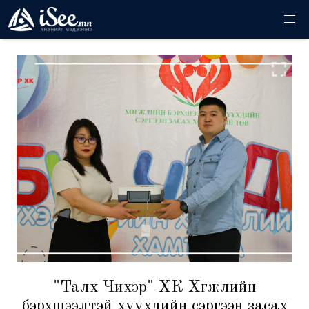
"Талх Чихэр" ХК Хөгжлийн
бэрхшээлтэй хүүхдийн сэргээн засах