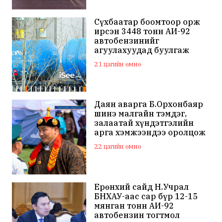
Сүхбаатар боомтоор орж
ирсэн 3448 тонн АИ-92
автобензинийг
агуулахуудад буулгаж
байна
21 цагийн өмнө
Даян аварга Б.Орхонбаяр
шинэ малгайн тэмдэг,
залаатай хүндэтгэлийн
арга хэмжээндээ оролцож
байна
22 цагийн өмнө
Ерөнхий сайд Н.Учрал
БНХАУ-аас сар бүр 12-15
мянган тонн АИ-92
автобензин тогтмол