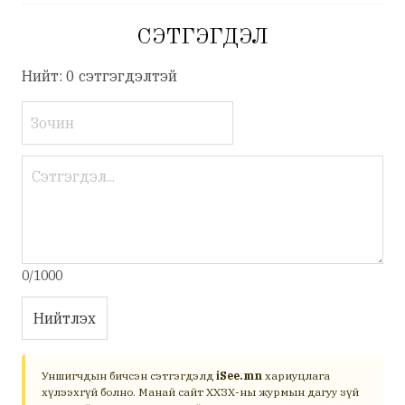
СЭТГЭГДЭЛ
Нийт: 0 сэтгэгдэлтэй
0/1000
Нийтлэх
Уншигчдын бичсэн сэтгэгдэлд
iSee.mn
хариуцлага
хүлээхгүй болно. Манай сайт ХХЗХ-ны журмын дагуу зүй