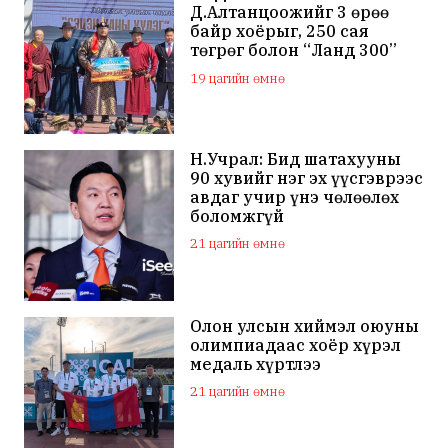
Д.Алтанцоожийг 3 өрөө
байр хоёрыг, 250 сая
төгрөг болон “Ланд 300”
маркийн автомашинаар
19 цагийн өмнө
мялаажээ
Н.Учрал: Бид шатахууны
90 хувийг нэг эх үүсгэврээс
авдаг учир үнэ чөлөөлөх
боломжгүй
21 цагийн өмнө
Олон улсын хиймэл оюуны
олимпиадаас хоёр хүрэл
медаль хүртлээ
21 цагийн өмнө