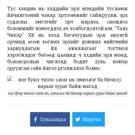
Тус хандив нь хүүхдүүдийн эрүүл мэндийн тусламж
үйлчилгээний чанар, хүртээмжийг сайжруулж, зүрх
судасны эмгэгийг эрт илрүүлэх, оношлох
боломжийг нэмэгдүүлэх ач холбогдолтой юм. “Талх
Чихэр” ХК нь хүүхэд багачуудын эрүүл, аюулгүй
орчинд өсөж хөгжих эрхийг дэмжих нийгмийн
хариуцлагын үйл ажиллагааг тогтмол
хэрэгжүүлдэг бөгөөд цаашид ч хүүхдийн эрүүл мэнд,
боловсролын чиглэлд бодит хувь нэмэр
оруулсан сайн үйлсээ үргэлжлүүлэх болно.
нэг буюу түүнээс олон хүн, эмнэлэг ба бичвэр нарын зураг байж магад
Хуваалцах
Жиргэх