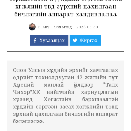
хөгжлийн төвд зүрхний цахилгаан
бичлэгийн аппарат хандивлалаа
Б. Ану
Эрүүл мэнд
2026-05-30
Хуваалцах
Жиргэх
Олон Улсын хүүхдийн эрхийг хамгаалах
өдрийг тохиолдуулан 42 жилийн түүхт
Хүнсний манлай үйлдвэр "Талх
Чихэр"ХК нийгмийн хариуцлагын
хүрээнд Хөгжлийн бэрхшээлтэй
хүүхдийн сэргээн засах хөгжлийн төвд
зүрхний цахилгаан бичлэгийн аппарат
бэлэглэлээ.