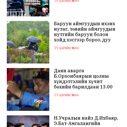
18 цагийн өмнө
Баруун аймгуудын ихэнх
нутаг, төвийн аймгуудын
нутгийн баруун болон
хойд хэсгээр бороо, дуу
цахилгаантай аадар бороо
19 цагийн өмнө
Даян аварга
Б.Орхонбаярын цолны
хүндэтгэлийн хүчит
бөхийн барилдаан 13.00
цагаас эхэлнэ
19 цагийн өмнө
Н.Учралын найз Д.Ихбаяр,
Э.Бат-Амгалангийн