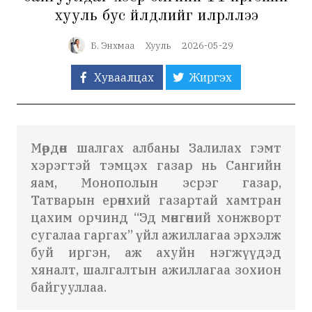
хууль бус үйлдлийг илрүүллээ
Б. Энхмаа
Хууль
2026-05-29
Хуваалцах
Жиргэх
Мөрдөн шалгах албаны Залилах гэмт
хэрэгтэй тэмцэх газар нь Сангийн
яам, Монополын эсрэг газар,
Татварын ерөнхий газартай хамтран
цахим орчинд “Эд мөнгөний хонжворт
сугалаа гаргах” үйл ажиллагаа эрхэлж
буй иргэн, аж ахуйн нэгжүүдэд
хяналт, шалгалтын ажиллагаа зохион
байгууллаа.