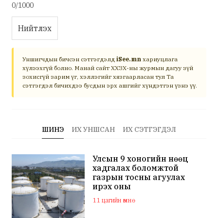
0/1000
Нийтлэх
Уншигчдын бичсэн сэтгэгдэлд
iSee.mn
хариуцлага
хүлээхгүй болно. Манай сайт ХХЗХ-ны журмын дагуу зүй
зохисгүй зарим үг, хэллэгийг хязгаарласан тул Та
сэтгэгдэл бичихдээ бусдын эрх ашгийг хүндэтгэн үзнэ үү.
ШИНЭ
ИХ УНШСАН
ИХ СЭТГЭГДЭЛ
Улсын 9 хоногийн нөөц
хадгалах боломжтой
газрын тосны агуулах
ирэх оны
арванхоёрдугаар сар
11 цагийн өмнө
ашиглалтад орно