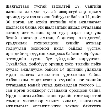
Шалгалтаар тусгай зөвшөөрөлтэй 19, Сангийн
яамнаас олгодог тусгай зөвшөөрөлгүйгээр цахим
орчинд сугалаа зохион байгуулж байсан 11, нийт
30 иргэн, аж ахуйн нэгжийн үйл ажиллагааг
шалгасан байна. Мөн шалгалтын явцад сугалааны
азтанд автомашин, орон сууц зэрэг өндөр үнэ
бүхий хонжвор амлаж, бодитоор олгодоггүй,
урьдчилан тохиролцсон хүнийг азтнаар
тодруулан зохиомол нөхцөл байдал үүсгэж,
иргэдийг төөрөгдүүлэн хохироож байсан хоёр бүлэг
этгээдийн хууль бус үйлдлийг илрүүлжээ.
Тухайлбал, фэйсбүүк орчинд хоёр төрлийн пэйж
хуудас ажиллуулж байсан 14 иргэний үйлдэлд
мөрдөн шалгах ажиллагаа үргэлжилж байна.
Албаныхны мэдээлснээр, сүүлийн нэг жилийн
хугацаанд манай улсад давхардсан тоогоор 1.1
сая иргэн хонжворт сугалаанд оролцсон байна.
Мөрдөн шалгах албанаас энэ төрлийн гэмт хэрэгтэй
тэмцэх чиглэлээр төлөвлөгөөт хяналт, шалгалтын
ажиллагааг үргэлжлүүлэн зохион байгуулж