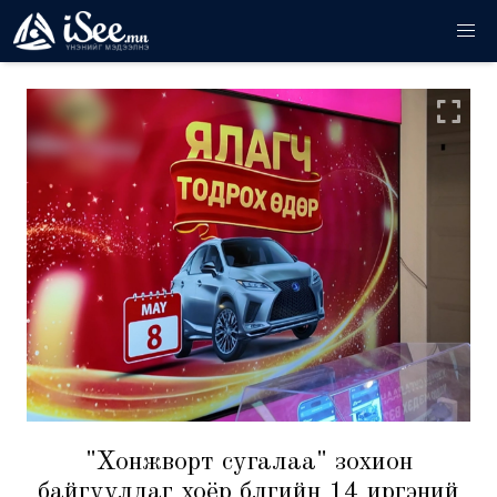
"Хонжворт сугалаа" зохион
байгуулдаг хоёр бүлгийн 14 иргэний