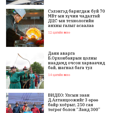
Сэлэнгэд баригдаж буй 70
МВт-ын хүчин чадалтай
ДЦС-ын технологийн
анхны галыг асаалаа
12 цагийн өмнө
Даян аварга
Б.Орхонбаярын цолны
наадамд очсон харваачид
бай, шагнал бага тул
наадамд оролцохгүй
14 цагийн өмнө
гэдгээ мэдэгдлээ
ВИДЕО: Улсын заан
Д.Алтанцоожийг 3 өрөө
байр хоёрыг, 250 сая
төгрөг болон “Ланд 300”