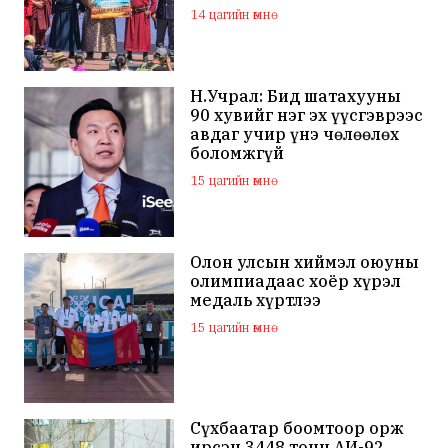
маркийн автомашинаар
14 цагийн өмнө
мялаажээ
Н.Учрал: Бид шатахууны
90 хувийг нэг эх үүсгэврээс
авдаг учир үнэ чөлөөлөх
боломжгүй
15 цагийн өмнө
Олон улсын хиймэл оюуны
олимпиадаас хоёр хүрэл
медаль хүртлээ
15 цагийн өмнө
Сүхбаатар боомтоор орж
ирсэн 3448 тонн АИ-92