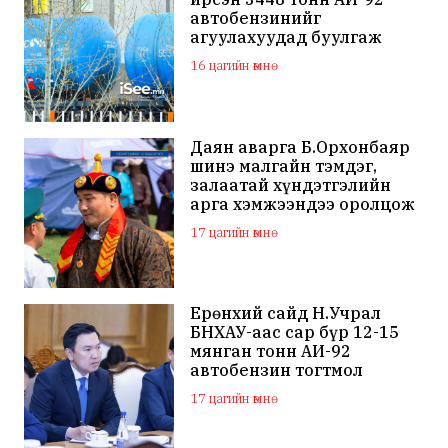
автобензинийг
агуулахуудад буулгаж
байна
16 цагийн өмнө
Даян аварга Б.Орхонбаяр
шинэ малгайн тэмдэг,
залаатай хүндэтгэлийн
арга хэмжээндээ оролцож
байна
17 цагийн өмнө
Ерөнхий сайд Н.Учрал
БНХАУ-аас сар бүр 12-15
мянган тонн АИ-92
автобензин тогтмол
нийлүүлэх хүсэлт тавилаа
17 цагийн өмнө