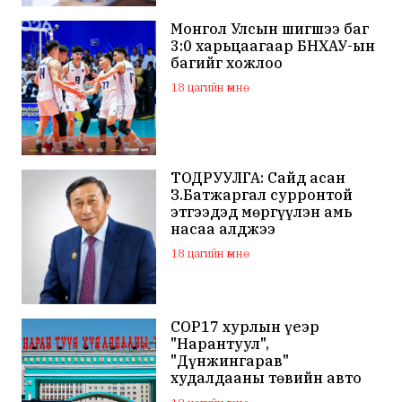
Монгол Улсын шигшээ баг
3:0 харьцаагаар БНХАУ-ын
багийг хожлоо
18 цагийн өмнө
ТОДРУУЛГА: Сайд асан
З.Батжаргал сурронтой
этгээдэд мөргүүлэн амь
насаа алджээ
18 цагийн өмнө
COP17 хурлын үеэр
"Нарантуул",
"Дүнжингарав"
худалдааны төвийн авто
зогсоолыг хаана