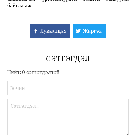
байгаа аж.
Хуваалцах
Жиргэх
СЭТГЭГДЭЛ
Нийт: 0 сэтгэгдэлтэй