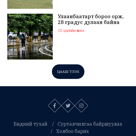
Улаанбаатарт бороо орж,
28 градус дулаан байна
15 цагийн өмнө
ЦААШ ҮЗЭХ
Бидний тухай
Сурталчилгаа байршуулах
Холбоо барих