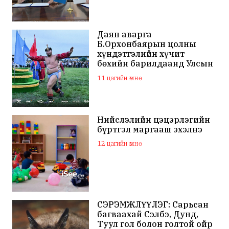
Даян аварга
Б.Орхонбаярын цолны
хүндэтгэлийн хүчит
бөхийн барилдаанд Улсын
арслан Ц.Бямба-Отгон
11 цагийн өмнө
түрүүллээ
Нийслэлийн цэцэрлэгийн
бүртгэл маргааш эхэлнэ
12 цагийн өмнө
СЭРЭМЖЛҮҮЛЭГ: Сарьсан
багваахай Сэлбэ, Дунд,
Туул гол болон голтой ойр