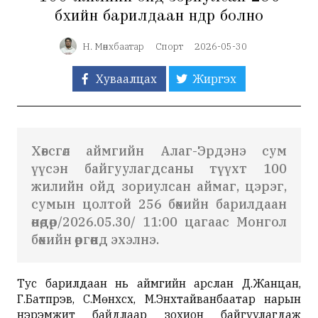
бөхийн барилдаан өнөөдөр болно
Н. Мөнхбаатар
Спорт
2026-05-30
Хуваалцах
Жиргэх
Хөвсгөл аймгийн Алаг-Эрдэнэ сум
үүсэн байгуулагдсаны түүхт 100
жилийн ойд зориулсан аймаг, цэрэг,
сумын цолтой 256 бөхийн барилдаан
өнөөдөр/2026.05.30/ 11:00 цагаас Монгол
бөхийн өргөөнд эхэлнэ.
Тус барилдаан нь аймгийн арслан Д.Жанцан,
Г.Батпүрэв, С.Мөнхсүх, М.Энхтайванбаатар нарын
нэрэмжит байдлаар зохион байгуулагдаж