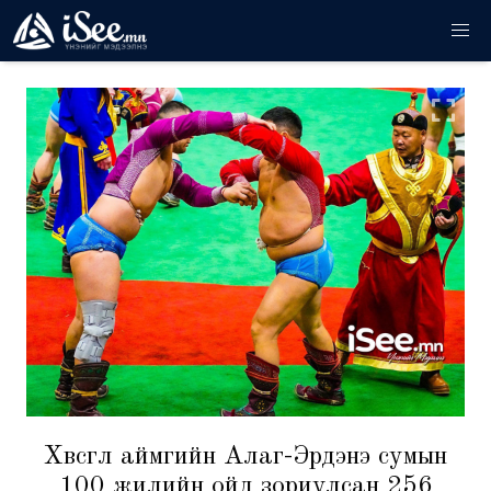
Хөвсгөл аймгийн Алаг-Эрдэнэ сумын
100 жилийн ойд зориулсан 256