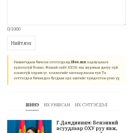
0/1000
Нийтлэх
Уншигчдын бичсэн сэтгэгдэлд
iSee.mn
хариуцлага
хүлээхгүй болно. Манай сайт ХХЗХ-ны журмын дагуу зүй
зохисгүй зарим үг, хэллэгийг хязгаарласан тул Та
сэтгэгдэл бичихдээ бусдын эрх ашгийг хүндэтгэн үзнэ үү.
ШИНЭ
ИХ УНШСАН
ИХ СЭТГЭГДЭЛ
Г.Дамдинням: Бензиний
асуудлаар ОХУ руу явж,