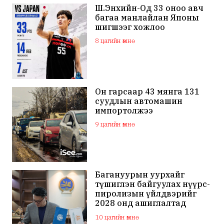
Ш.Энхийн-Од 33 оноо авч
багаа манлайлан Японы
шигшээг хожлоо
8 цагийн өмнө
Он гарсаар 43 мянга 131
суудлын автомашин
импортолжээ
9 цагийн өмнө
Багануурын уурхайг
түшиглэн байгуулах нүүрс-
пиролизын үйлдвэрийг
2028 онд ашиглалтад
оруулна
10 цагийн өмнө