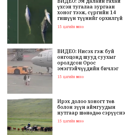
ВИДЕО: Эм далайн гахай
үхсэн тугалаа зургаан
хоног тээж, сүргийн 14
гишүүн түүнийг орхилгүй
сэлжээ
15 цагийн өмнө
ВИДЕО: Нисэх гэж буй
онгоцонд шууд суухыг
оролдсон Орос
эмэгтэйчүүдийн бичлэг
дэлхий нийтийн
15 цагийн өмнө
анхааралд оров
Ирэх долоо хоногт төв
болон зүүн аймгуудын
нутгаар шөнөдөө сэрүүснэ
15 цагийн өмнө