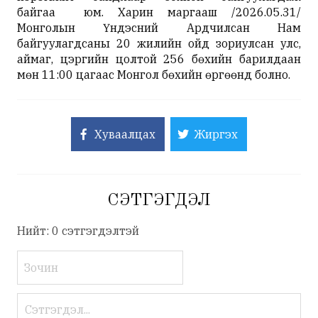
байгаа юм. Харин маргааш /2026.05.31/
Монголын Үндэсний Ардчилсан Нам
байгуулагдсаны 20 жилийн ойд зориулсан улс,
аймаг, цэргийн цолтой 256 бөхийн барилдаан
мөн 11:00 цагаас Монгол бөхийн өргөөнд болно.
Хуваалцах
Жиргэх
СЭТГЭГДЭЛ
Нийт: 0 сэтгэгдэлтэй