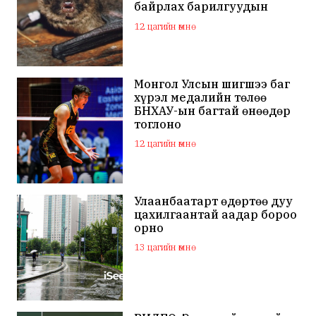
байрлах барилгуудын
дээвэр зэрэг газарт ихээр
12 цагийн өмнө
үүрлэж байна
Монгол Улсын шигшээ баг
хүрэл медалийн төлөө
БНХАУ-ын багтай өнөөдөр
тоглоно
12 цагийн өмнө
Улаанбаатарт өдөртөө дуу
цахилгаантай аадар бороо
орно
13 цагийн өмнө