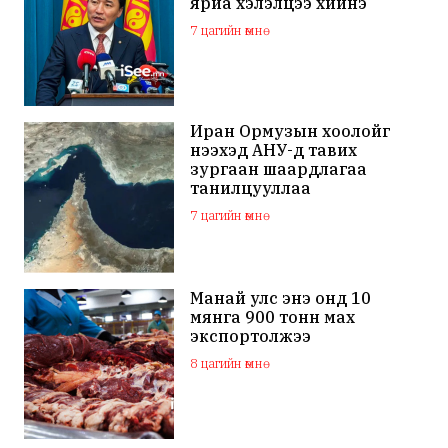
яриа хэлэлцээ хийнэ
7 цагийн өмнө
Иран Ормузын хоолойг
нээхэд АНУ-д тавих
зургаан шаардлагаа
танилцууллаа
7 цагийн өмнө
Манай улс энэ онд 10
мянга 900 тонн мах
экспортолжээ
8 цагийн өмнө