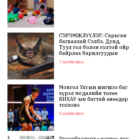
СЭРЭМЖЛҮҮЛЭГ: Сарьсан
багваахай Сэлбэ, Дунд,
Туул гол болон голтой ойр
байрлах барилгуудын
дээвэр зэрэг газарт ихээр
7 цагийн өмнө
үүрлэж байна
Монгол Улсын шигшээ баг
хүрэл медалийн төлөө
БНХАУ-ын багтай өнөөдөр
тоглоно
8 цагийн өмнө
Улаанбаатарт өдөртөө дуу