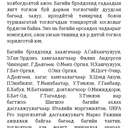
холбогдолтой ажээ. Багийн бүрэлдэхүүнд гадаадын
лигт тоглож буй дөрвөн тоглогчийг дуудсан
бөгөөд залуу, ирээдүйтэй тамирчид болон
туршлагатай тоглогчдын тэнцвэртэй хослолыг
бүрдүүлсэн байна. Энэ нь багийн өрсөлдөх чадварыг
нэмэгдүүлэх, олон улсын түвшинд илүү үр дүнтэй тоглох
зорилготой юм.
Багийн бүрэлдэхүүнд хаалгачаар А.Сайханчулуун,
Э.Ган-Эрдэнэ, хамгаалагчаар Филип Андерсен
Чинзориг, Г.Дөлгөөн, О.Мөнх-Оргил, Н.Хашчулуун,
Г.Бат-Оргил, О.Энх-Оргил, Ж.Цогт-Очир,
А.Дөлгөөн, хагас хамгаалагчаар Х.Цэнд-Аюуш,
П.Энхбилэг, Т.Мөнхбаатар, У.Тэмүүлэн, Г.Ганбаяр,
Б.Хабул, М.Батхишиг, довтлогчоор О.Мижиддорж,
Б.Бат-Од, Г.Төгөлдөр, З.Тэмүүлэн нар
багтжээ. Шигшээ багийн ахлах
дасгалжуулагчаар Италийн мэргэжилтэн, UEFA
Pro зэрэглэлтэй дасгалжуулагч Марко Ражини
ажиллаж байгаа бөгөөд багийн тактик,
тоглолтын хэв маягт шинэчлэл авчрах,