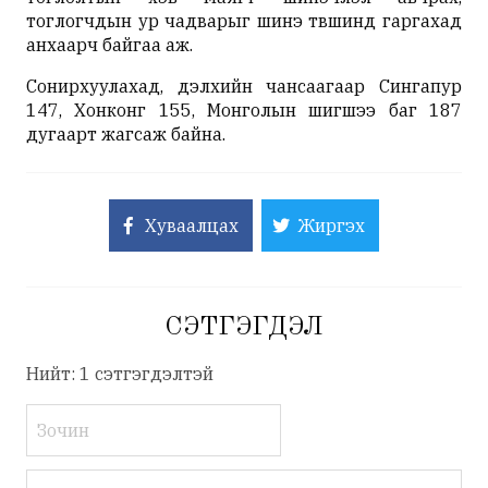
тоглогчдын ур чадварыг шинэ түвшинд гаргахад
анхаарч байгаа аж.
Сонирхуулахад, дэлхийн чансаагаар Сингапур
147, Хонконг 155, Монголын шигшээ баг 187
дугаарт жагсаж байна.
Хуваалцах
Жиргэх
СЭТГЭГДЭЛ
Нийт: 1 сэтгэгдэлтэй