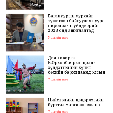
Багануурын уурхайг
түшиглэн байгуулах нүүрс-
пиролизын үйлдвэрийг
2028 онд ашиглалтад
оруулна
5 цагийн өмнө
Даян аварга
Б.Орхонбаярын цолны
хүндэтгэлийн хүчит
бөхийн барилдаанд Улсын
арслан Ц.Бямба-Отгон
7 цагийн өмнө
түрүүллээ
Нийслэлийн цэцэрлэгийн
бүртгэл маргааш эхэлнэ
7 цагийн өмнө