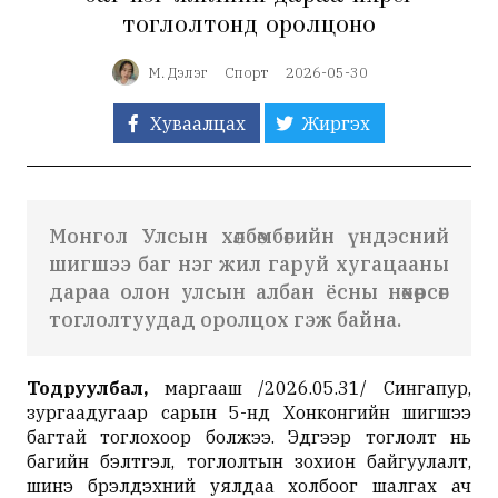
тоглолтонд оролцоно
М. Дэлэг
Спорт
2026-05-30
Хуваалцах
Жиргэх
Монгол Улсын хөлбөмбөгийн үндэсний
шигшээ баг нэг жил гаруй хугацааны
дараа олон улсын албан ёсны нөхөрсөг
тоглолтуудад оролцох гэж байна.
Тодруулбал,
маргааш /2026.05.31/ Сингапур,
зургаадугаар сарын 5-нд Хонконгийн шигшээ
багтай тоглохоор болжээ. Эдгээр тоглолт нь
багийн бэлтгэл, тоглолтын зохион байгуулалт,
шинэ бүрэлдэхүүний уялдаа холбоог шалгах ач