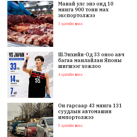
Манай улс энэ онд 10
мянга 900 тонн мах
экспортолжээ
3 цагийн өмнө
Ш.Энхийн-Од 33 оноо авч
багаа манлайлан Японы
шигшээг хожлоо
4 цагийн өмнө
Он гарсаар 43 мянга 131
суудлын автомашин
импортолжээ
5 цагийн өмнө