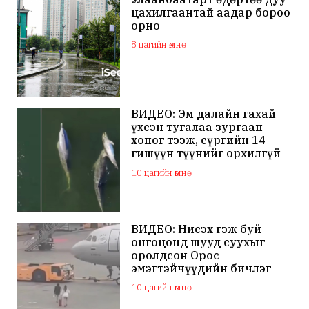
цахилгаантай аадар бороо
орно
8 цагийн өмнө
ВИДЕО: Эм далайн гахай
үхсэн тугалаа зургаан
хоног тээж, сүргийн 14
гишүүн түүнийг орхилгүй
сэлжээ
10 цагийн өмнө
ВИДЕО: Нисэх гэж буй
онгоцонд шууд суухыг
оролдсон Орос
эмэгтэйчүүдийн бичлэг
дэлхий нийтийн
10 цагийн өмнө
анхааралд оров