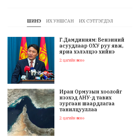
ШИНЭ
ИХ УНШСАН
ИХ СЭТГЭГДЭЛ
Г.Дамдинням: Бензиний
асуудлаар ОХУ руу явж,
яриа хэлэлцээ хийнэ
2 цагийн өмнө
Иран Ормузын хоолойг
нээхэд АНУ-д тавих
зургаан шаардлагаа
танилцууллаа
2 цагийн өмнө