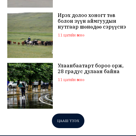
Ирэх долоо хоногт төв
болон зүүн аймгуудын
нутгаар шөнөдөө сэрүүснэ
11 цагийн өмнө
Улаанбаатарт бороо орж,
28 градус дулаан байна
11 цагийн өмнө
ЦААШ ҮЗЭХ