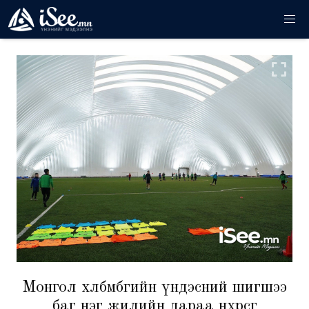
Монгол хөлбөмбөгийн үндэсний шигшээ
баг нэг жилийн дараа нөхөрсөг