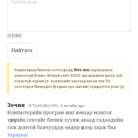
0/1000
Нийтлэх
Уншигчдын бичсэн сэтгэгдэлд
iSee.mn
хариуцлага
хүлээхгүй болно. Манай сайт ХХЗХ-ны журмын дагуу зүй
зохисгүй зарим үг, хэллэгийг хязгаарласан тул Та
сэтгэгдэл бичихдээ бусдын эрх ашгийг хүндэтгэн үзнэ үү.
Зочин
[172.69.252.191] 2 months ago
Компютерийн програм шиг юмаар монгол
хүмүүсийн сексийг бичиж хуулж аваад гадаадийн
гаж донтой баячуудад өндөр үнээр зарж бна
Хариулах