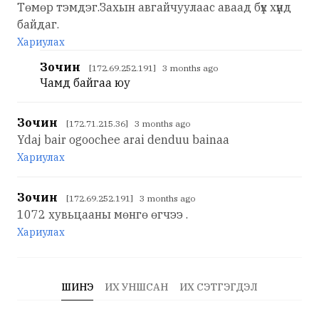
Төмөр тэмдэг.Захын авгайчуулаас аваад бүх хүнд
байдаг.
Хариулах
Зочин
[172.69.252.191] 3 months ago
Чамд байгаа юу
Зочин
[172.71.215.36] 3 months ago
Ydaj bair ogoochee arai denduu bainaa
Хариулах
Зочин
[172.69.252.191] 3 months ago
1072 хувьцааны мөнгө өгчээ .
Хариулах
ШИНЭ
ИХ УНШСАН
ИХ СЭТГЭГДЭЛ