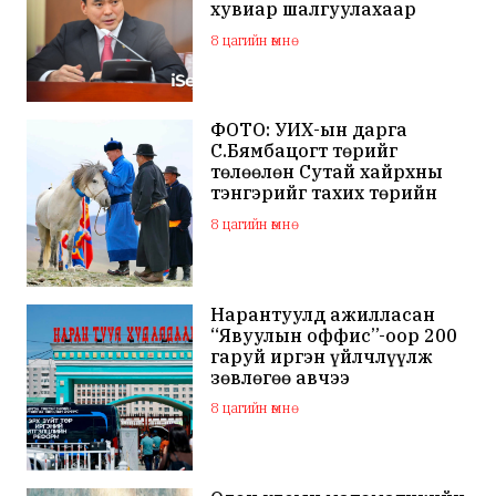
хувиар шалгуулахаар
хуулийн байгууллагад
8 цагийн өмнө
хандсан
ФОТО: УИХ-ын дарга
С.Бямбацогт төрийг
төлөөлөн Сутай хайрхны
тэнгэрийг тахих төрийн
тахилгад оролцлоо
8 цагийн өмнө
Нарантуулд ажилласан
“Явуулын оффис”-оор 200
гаруй иргэн үйлчлүүлж
зөвлөгөө авчээ
8 цагийн өмнө