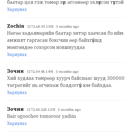
баатар цол гэж төмөр зүүж өгсөнөөр эхлүүлсэн түүхтэй
Хариулах
Zochin
[172.68.93.138] 3 months ago
Нөгөө хөдөлмөрийн баатар энтэр хаачсан бэ ийм
амжилт гаргасан боксчин өөр байхгүйшд
мөнгөндөө сохорсон новшнуудаа
Хариулах
Зочин
[172.69.45.149] 3 months ago
Хий худлаа төмрөөр хуурч байснаас шууд 300000
төгрөгийг нь өгчихөж болдоггүй юм байхдаа.
Хариулах
Зочин
[172.68.225.129] 3 months ago
Bair ogoochee tomoroor yadiin
Хариулах