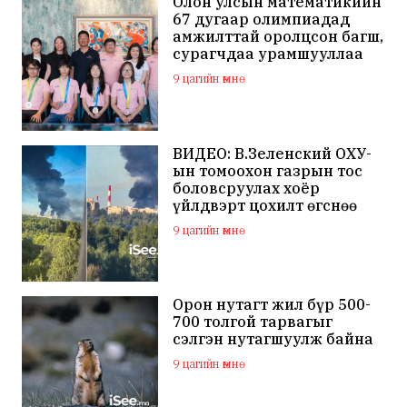
Олон улсын математикийн
67 дугаар олимпиадад
амжилттай оролцсон багш,
сурагчдаа урамшууллаа
9 цагийн өмнө
ВИДЕО: В.Зеленский ОХУ-
ын томоохон газрын тос
боловсруулах хоёр
үйлдвэрт цохилт өгснөө
мэдэгдлээ
9 цагийн өмнө
Орон нутагт жил бүр 500-
700 толгой тарвагыг
сэлгэн нутагшуулж байна
9 цагийн өмнө