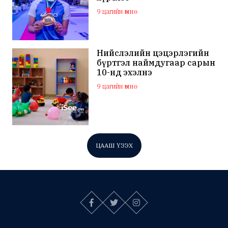
9 цагийн өмнө
Нийслэлийн цэцэрлэгийн
бүртгэл наймдугаар сарын
10-нд эхэлнэ
9 цагийн өмнө
ЦААШ ҮЗЭХ