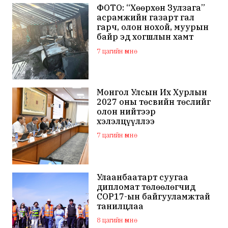
ФОТО: “Хөөрхөн Зулзага”
асрамжийн газарт гал
гарч, олон нохой, муурын
байр эд хогшлын хамт
шатжээ
7 цагийн өмнө
Монгол Улсын Их Хурлын
2027 оны төсвийн төслийг
олон нийтээр
хэлэлцүүллээ
7 цагийн өмнө
Улаанбаатарт суугаа
дипломат төлөөлөгчид
COP17-ын байгууламжтай
танилцлаа
8 цагийн өмнө