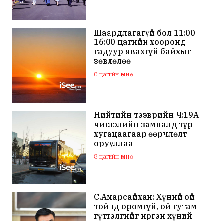
Шаардлагагүй бол 11:00-
16:00 цагийн хооронд
гадуур явахгүй байхыг
зөвлөлөө
8 цагийн өмнө
Нийтийн тээврийн Ч:19А
чиглэлийн замналд түр
хугацаагаар өөрчлөлт
орууллаа
8 цагийн өмнө
С.Амарсайхан: Хүний ой
тойнд оромгүй, ой гутам
гүтгэлгийг иргэн хүний