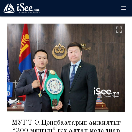
МУГТ Э.Цэндбаатарын амжилтыг
“300 мянгын” гэх алтан медалиар