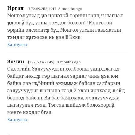
Иргэн
[172.69.252.191] 3 months ago
Монгол улсад үнэ цэнэтэй төрийн ганц ч шагнал
үлдээгүй бүгд улны тэмдэг болсон!!! Мөнгөтэй
эрүүгийн элементүүд бүгд Монгол улсын гавьяатын
тэмдэг зүүцгээсэн нь үнэн!!! Кккк
Хариулах
Зочин
[172.69.45.149] 3 months ago
Одоогийн Залуучуудын холбооны удирдлагад
байдаг нөхдүүд тэр шагнал зардаг чинь үнэн юм
байна лээ шүү. Миний ажиллаж байсан салбарын
залуучуудыг шагнана гээд 2 хүүхэн ирчхээд л сүйд
болоод байсан. Би бас баярлаад л залуучуудаа
шагнуулъя гээд. Тэгсэн шийдэж болохооргүй
мөнгө нэхдэг бгаа.
Хариулах