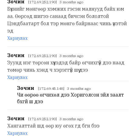
Зочин
[172.69.252.190] 3 months ago
Бүхнийг мөнгөөр хэмжих гэсэн малнууд байх юм
аа. Өөрсөд шигээ санаад бичсэн бололтой
Цэндбаатарт бол тэр мөнгө байрнаас чинь үнэтэй
эд
Хариулах
Зочин
[172.69.252.190] 3 months ago
Зуунд нэг төрсөн хүүхэдэд байр өгчихгүй дээ наад
төмөр чинь хэнд ч хэрэггүй шүү дээ
Хариулах
Зочин
[172.69.45.148] 3 months ago
Чи өөрөө өгчихөл дээ Хориголсон зүйл заалт
бхгүй шүү дээ
Зочин
[172.69.252.190] 3 months ago
Хангалттай шд өөр юу өгөх гд бгн бээ
Хариулах