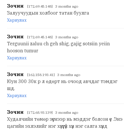
Зочин
[172.69.45.148] 3 months ago
Залуучуудын холбоог татан буулга
Хариулах
Зочин
[172.69.45.148] 3 months ago
Terguunii zaluu ch geh shig, gajig sotsiin yeiin
hooson tumur
Хариулах
Зочин
[162.158.193.41] 3 months ago
Юун 300 30к р л өдөрт нь очоод авчдаг тэмдэг
шд.
Хариулах
Зочин
[172.68.93.139] 3 months ago
Худалчийн төмөр зүүснээр нь мэддэг болсон үе .Энэ
цагийн эхлэлийг нэг хүзүүгүй хүн нэг салга хүнд