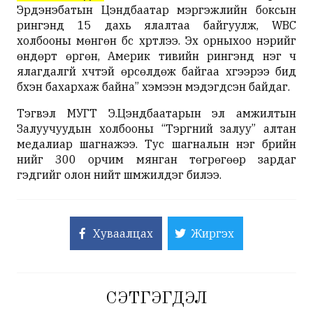
Эрдэнэбатын Цэндбаатар мэргэжлийн боксын
рингэнд
15 дахь ялалтаа байгуулж, WBC
холбооны мөнгөн бүс хүртлээ. Эх орныхоо нэрийг
өндөрт өргөн, Америк тивийн
рингэнд
нэг ч
ялагдалгүй хүчтэй өрсөлдөж байгаа хүүгээрээ бид
бүхэн бахархаж байна” хэмээн мэдэгдсэн байдаг.
Тэгвэл МУГТ Э.Цэндбаатарын эл амжилтын
Залуучуудын холбооны “Тэргүүний залуу” алтан
медалиар шагнажээ. Тус шагналын нэг бүрийн
үнийг 300 орчим мянган төгрөгөөр зардаг
гэдгийг олон нийт шүүмжилдэг билээ.
Хуваалцах
Жиргэх
СЭТГЭГДЭЛ