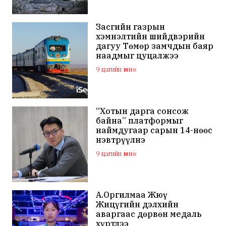
Засгийн газрын
хэмнэлтийн шийдвэрийн
дагуу Төмөр замчдын баяр
наадмыг цуцалжээ
9 цагийн өмнө
“Хотын дарга сонсож
байна” платформыг
наймдугаар сарын 14-нөөс
нэвтрүүлнэ
9 цагийн өмнө
А.Оргилмаа Жюү
Жицүгийн дэлхийн
аваргаас дөрвөн медаль
хүртлээ