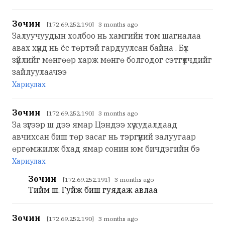
Зочин
[172.69.252.190] 3 months ago
Залуучуудын холбоо нь хамгийн том шагналаа
авах хүнд нь ёс төртэй гардуулсан байна . Бүх
зүйлийг мөнгөөр харж мөнгө болгодог сэтгүүлчдийг
зайлуулаачээ
Хариулах
Зочин
[172.69.252.190] 3 months ago
За зүгээр ш дээ ямар Цэндээ хүү худалдаад
авчихсан биш төр засаг нь тэргүүний залуугаар
өргөмжилж бхад ямар сонин юм бичдэгийн бэ
Хариулах
Зочин
[172.69.252.191] 3 months ago
Тийм шүү. Гуйж биш гуядаж авлаа
Зочин
[172.69.252.190] 3 months ago