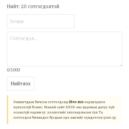
Нийт: 20 сэтгэгдэлтэй
0/1000
Нийтлэх
Уншигчдын бичсэн сэтгэгдэлд
iSee.mn
хариуцлага
хүлээхгүй болно. Манай сайт ХХЗХ-ны журмын дагуу зүй
зохисгүй зарим үг, хэллэгийг хязгаарласан тул Та
сэтгэгдэл бичихдээ бусдын эрх ашгийг хүндэтгэн үзнэ үү.