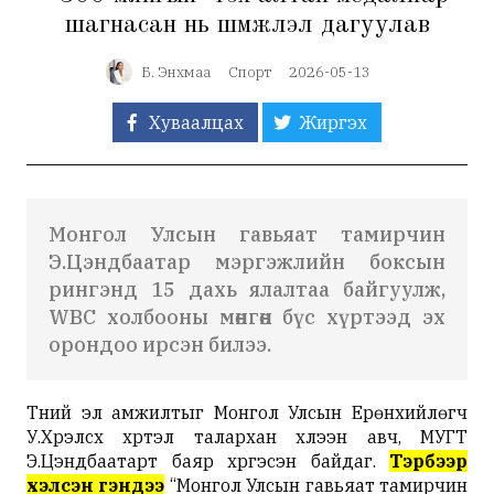
шагнасан нь шүүмжлэл дагуулав
Б. Энхмаа
Спорт
2026-05-13
Хуваалцах
Жиргэх
Монгол Улсын гавьяат тамирчин
Э.Цэндбаатар мэргэжлийн боксын
рингэнд
15 дахь ялалтаа байгуулж,
WBC холбооны мөнгөн бүс хүртээд эх
орондоо ирсэн билээ.
Түүний эл амжилтыг Монгол Улсын Ерөнхийлөгч
У.Хүрэлсүх хүртэл талархан хүлээн авч, МУГТ
Э.Цэндбаатарт баяр хүргэсэн байдаг.
Тэрбээр
хэлсэн үгэндээ
“Монгол Улсын гавьяат тамирчин