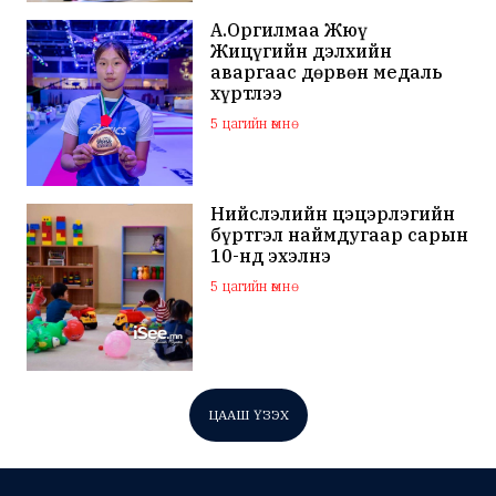
А.Оргилмаа Жюү
Жицүгийн дэлхийн
аваргаас дөрвөн медаль
хүртлээ
5 цагийн өмнө
Нийслэлийн цэцэрлэгийн
бүртгэл наймдугаар сарын
10-нд эхэлнэ
5 цагийн өмнө
ЦААШ ҮЗЭХ