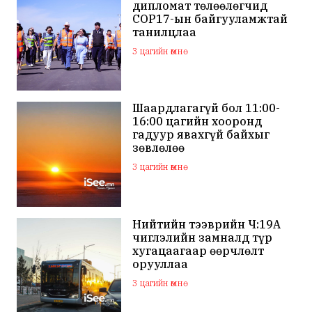
дипломат төлөөлөгчид
COP17-ын байгууламжтай
танилцлаа
3 цагийн өмнө
Шаардлагагүй бол 11:00-
16:00 цагийн хооронд
гадуур явахгүй байхыг
зөвлөлөө
3 цагийн өмнө
Нийтийн тээврийн Ч:19А
чиглэлийн замналд түр
хугацаагаар өөрчлөлт
орууллаа
3 цагийн өмнө