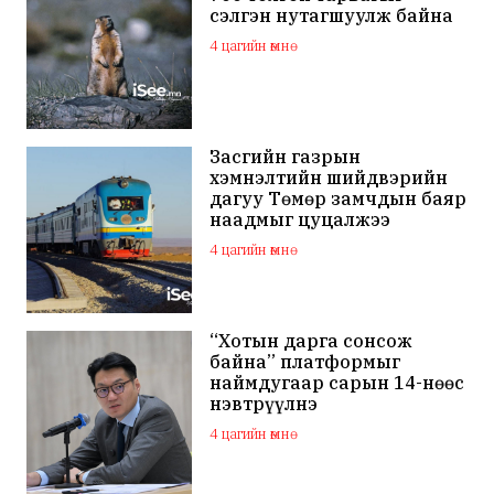
сэлгэн нутагшуулж байна
4 цагийн өмнө
Засгийн газрын
хэмнэлтийн шийдвэрийн
дагуу Төмөр замчдын баяр
наадмыг цуцалжээ
4 цагийн өмнө
“Хотын дарга сонсож
байна” платформыг
наймдугаар сарын 14-нөөс
нэвтрүүлнэ
4 цагийн өмнө