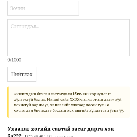
0/1000
Нийтлэх
Уншигчдын бичсэн сэтгэгдэлд
iSee.mn
хариуцлага
хүлээхгүй болно. Манай сайт ХХЗХ-ны журмын дагуу зүй
зохисгүй зарим үг, хэллэгийг хязгаарласан тул Та
сэтгэгдэл бичихдээ бусдын эрх ашгийг хүндэтгэн үзнэ үү.
Ухаалаг хогийн савтай засаг дарга хэн
бэ???
[172.69.45.148] a year ago