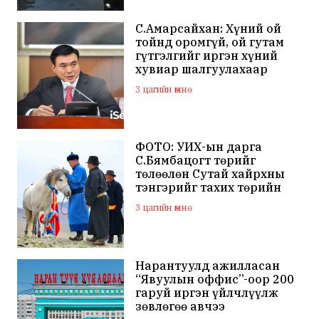
С.Амарсайхан: Хүний ой
тойнд оромгүй, ой гутам
гүтгэлгийг иргэн хүний
хувиар шалгуулахаар
хуулийн байгууллагад
3 цагийн өмнө
хандсан
ФОТО: УИХ-ын дарга
С.Бямбацогт төрийг
төлөөлөн Сутай хайрхны
тэнгэрийг тахих төрийн
тахилгад оролцлоо
3 цагийн өмнө
Нарантуулд ажилласан
“Явуулын оффис”-оор 200
гаруй иргэн үйлчлүүлж
зөвлөгөө авчээ