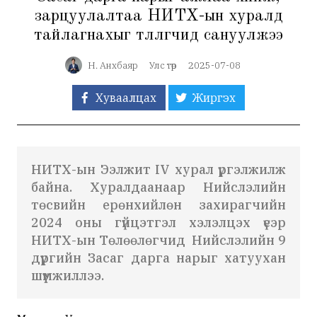
зарцуулалтаа НИТХ-ын хуралд
тайлагнахыг төлөөлөгчид сануулжээ
Н. Анхбаяр
Улс төр
2025-07-08
Хуваалцах
Жиргэх
НИТХ-ын Ээлжит IV хурал үргэлжилж
байна. Хуралдаанаар Нийслэлийн
төсвийн ерөнхийлөн захирагчийн
2024 оны гүйцэтгэл хэлэлцэх үеэр
НИТХ-ын Төлөөлөгчид Нийслэлийн 9
дүүргийн Засаг дарга нарыг хатуухан
шүүмжиллээ.