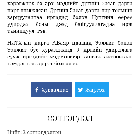
хэрэгжүүлэх бүх эрх мэдлийг дүүргийн Засаг дарга
нарт шилжүүлсэн. Дүүргийн Засаг дарга нар төсвийн
зарцуулалтаа иргэдэд болон Нутгийн өөрөө
удирдах ёсны дээд байгууллагадаа ирж
танилцуул” гэв.
НИТХ-ын дарга А.Баяр цаашид Ээлжит болон
Ээлжит бус хуралдаанд 9 дүүргийн удирдлага
сууж иргэдийг мэдээллээр хангаж ажиллахыг
тэмдэглэлээр үүрэг болголоо.
Хуваалцах
Жиргэх
СЭТГЭГДЭЛ
Нийт: 2 сэтгэгдэлтэй