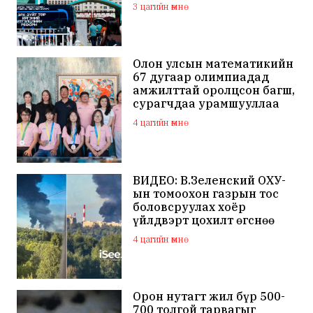
3 цагийн өмнө
Олон улсын математикийн
67 дугаар олимпиадад
амжилттай оролцсон багш,
сурагчдаа урамшууллаа
4 цагийн өмнө
ВИДЕО: В.Зеленский ОХУ-
ын томоохон газрын тос
боловсруулах хоёр
үйлдвэрт цохилт өгснөө
мэдэгдлээ
4 цагийн өмнө
Орон нутагт жил бүр 500-
700 толгой тарвагыг