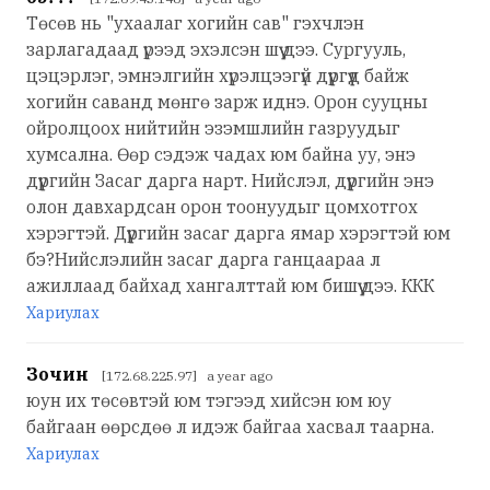
Төсөв нь "ухаалаг хогийн сав" гэхчлэн
зарлагадаад үрээд эхэлсэн шүү дээ. Сургууль,
цэцэрлэг, эмнэлгийн хүрэлцээгүй дүүргүүд байж
хогийн саванд мөнгө зарж иднэ. Орон сууцны
ойролцоох нийтийн эзэмшлийн газруудыг
хумсална. Өөр сэдэж чадах юм байна уу, энэ
дүүргийн Засаг дарга нарт. Нийслэл, дүүргийн энэ
олон давхардсан орон тоонуудыг цомхотгох
хэрэгтэй. Дүүргийн засаг дарга ямар хэрэгтэй юм
бэ?Нийслэлийн засаг дарга ганцаараа л
ажиллаад байхад хангалттай юм бишүү дээ. ККК
Хариулах
Зочин
[172.68.225.97] a year ago
юун их төсөвтэй юм тэгээд хийсэн юм юу
байгаан өөрсдөө л идэж байгаа хасвал таарна.
Хариулах