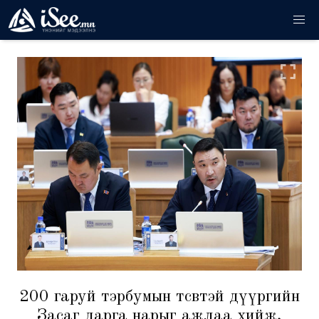
200 гаруй тэрбумын төсөвтэй дүүргийн
Засаг дарга нарыг ажлаа хийж,