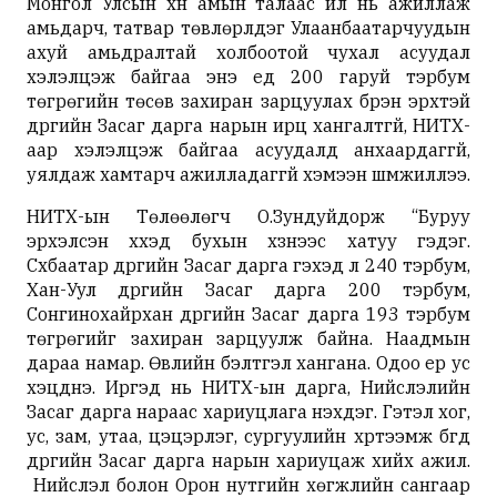
Монгол Улсын хүн амын талаас илүү нь ажиллаж
амьдарч, татвар төвлөрүүлдэг Улаанбаатарчуудын
ахуй амьдралтай холбоотой чухал асуудал
хэлэлцэж байгаа энэ үед 200 гаруй тэрбум
төгрөгийн төсөв захиран зарцуулах бүрэн эрхтэй
дүүргийн Засаг дарга нарын ирц хангалтгүй, НИТХ-
аар хэлэлцэж байгаа асуудалд анхаардаггүй,
уялдаж хамтарч ажилладаггүй хэмээн шүүмжиллээ.
НИТХ-ын Төлөөлөгч О.Зундуйдорж “Буруу
эрхэлсэн хүүхэд бухын хүзүүнээс хатуу гэдэг.
Сүхбаатар дүүргийн Засаг дарга гэхэд л 240 тэрбум,
Хан-Уул дүүргийн Засаг дарга 200 тэрбум,
Сонгинохайрхан дүүргийн Засаг дарга 193 тэрбум
төгрөгийг захиран зарцуулж байна. Наадмын
дараа намар. Өвлийн бэлтгэл хангана. Одоо үер ус
хэцүүднэ. Иргэд нь НИТХ-ын дарга, Нийслэлийн
Засаг дарга нараас хариуцлага нэхдэг. Гэтэл хог,
ус, зам, утаа, цэцэрлэг, сургуулийн хүртээмж бүгд
дүүргийн Засаг дарга нарын хариуцаж хийх ажил.
Нийслэл болон Орон нутгийн хөгжлийн сангаар