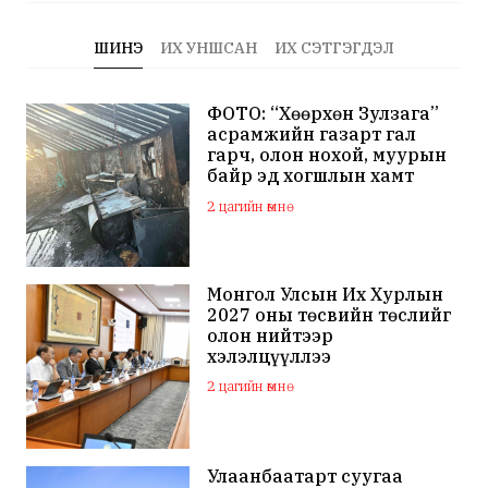
ШИНЭ
ИХ УНШСАН
ИХ СЭТГЭГДЭЛ
ФОТО: “Хөөрхөн Зулзага”
асрамжийн газарт гал
гарч, олон нохой, муурын
байр эд хогшлын хамт
шатжээ
2 цагийн өмнө
Монгол Улсын Их Хурлын
2027 оны төсвийн төслийг
олон нийтээр
хэлэлцүүллээ
2 цагийн өмнө
Улаанбаатарт суугаа