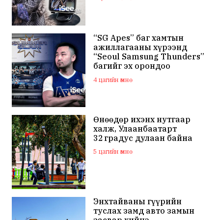
болжээ
“SG Apes” баг хамтын
ажиллагааны хүрээнд
“Seoul Samsung Thunders”
багийг эх орондоо
төлбөргүй авчирсан нь
4 цагийн өмнө
Монголын сагсан бөмбөг
шинэ түвшинд хүрснийг
харууллаа
Өнөөдөр ихэнх нутгаар
халж, Улаанбаатарт
32 градус дулаан байна
5 цагийн өмнө
Энхтайваны гүүрийн
туслах замд авто замын
засвар хийнэ