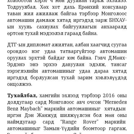
холбоотой хэрэг ч мөн дуулиан тарьж эхэллээ.
Тодруулбал, Хөх хот дахь Ерөнхий консулаар
таван жил ажиллаж байгаа тэрбээр Монголоос
автомашин дамлаж хятад иргэдэд зарж БНХАУ-
ын хууль сахиулах байгууллагын анхааралд
өртсөн тухай мэдээлэл гараад байна.
ДТГ-ын дипломат ажилтан, албан хаагчид суугаа
орондоо нэг удаа татваргүйгээр автомашин
оруулах эрхтэй байдаг юм байна. Гэвч Д.Мөнх-
Эрдэнэ энэ эрхээ давуулан эдэлж, тансаг
зэрэглэлийн автомашиныг удаа дараа хятад
иргэдэд борлуулсан тухай зарим хэвлэлүүдэд
онцолжээ.
Тухайлбал,
хамгийн эхлээд тэрбээр 2016 оны
долдугаар сард Монголоос авч очсон “Mersedes
Benz Maybach” маркийн автомашиныг хятадын
иргэн Дэн Жанжуд шилжүүлсэн бол мөн оны
наймдугаар сард “Range Rover” маркийн
автомашиныг Замын-Үүдийн боомтоор гаргаж,