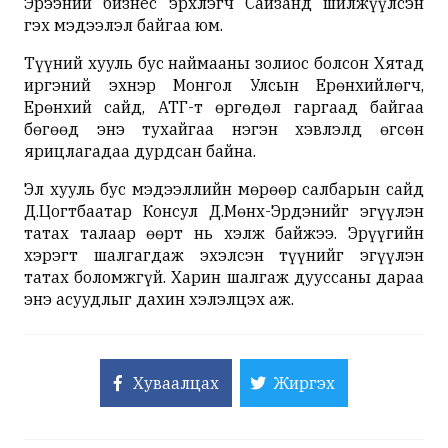
Эрээний бизнес эрхлэгч Сайзанд шилжүүлсэн
гэх мэдээлэл байгаа юм.
Түүний хууль бус наймааны золиос болсон Хятад
иргэний эхнэр Монгол Улсын Ерөнхийлөгч,
Ерөнхий сайд, АТГ-т өргөдөл гаргаад байгаа
бөгөөд энэ тухайгаа нэгэн хэвлэлд өгсөн
ярицлагадаа дурдсан байна.
Эл хууль бус мэдээллийн мөрөөр салбарын сайд
Д.Цогтбаатар Консул Д.Мөнх-Эрдэнийг эгүүлэн
татах талаар өөрт нь хэлж байжээ. Эрүүгийн
хэрэгт шалгагдаж эхэлсэн түүнийг эгүүлэн
татах боломжгүй. Харин шалгаж дууссаны дараа
энэ асуудлыг дахин хэлэлцэх аж.
Хуваалцах
Жиргэх