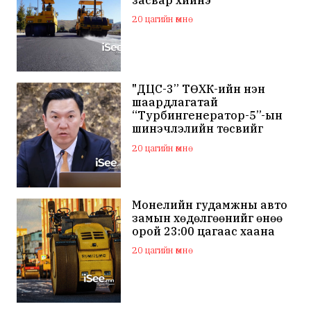
20 цагийн өмнө
"ДЦС-3” ТӨХК-ийн нэн
шаардлагатай
“Турбингенератор-5”-ын
шинэчлэлийн төсвийг
шийдвэрлэхээр болов
20 цагийн өмнө
Монелийн гудамжны авто
замын хөдөлгөөнийг өнөө
орой 23:00 цагаас хаана
20 цагийн өмнө