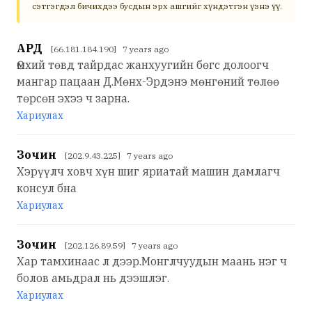
сэтгэгдэл бичихдээ бусдын эрх ашгийг хүндэтгэн үзнэ үү.
АРД
[66.181.184.190] 7 years ago
Өмхий төвд тайрдас жанхуугийн бөгс долоогч
мангар пацаан Д.Мөнх-Эрдэнэ мөнгөний төлөө
төрсөн эхээ ч зарна.
Хариулах
Зочин
[202.9.43.225] 7 years ago
Хэрүүлч ховч хүн шиг яриатай машин дамлагч
консул бна
Хариулах
Зочин
[202.126.89.59] 7 years ago
Хар тамхинаас л дээр.Монглчуудын маань нэг ч
болов амьдрал нь дээшлэг.
Хариулах