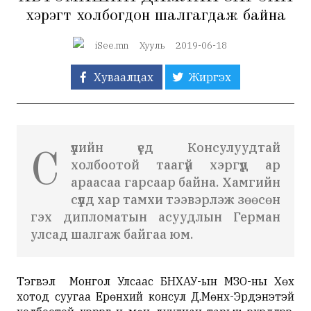
хэрэгт холбогдон шалгагдаж байна
iSee.mn
Хууль
2019-06-18
Хуваалцах
Жиргэх
үүлийн үед Консулуудтай
С
холбоотой таагүй хэргүүд ар
араасаа гарсаар байна. Хамгийн
сүүлд хар тамхи тээвэрлэж зөөсөн
гэх дипломатын асуудлын Герман
улсад шалгаж байгаа юм.
Тэгвэл Монгол Улсаас БНХАУ-ын ӨМӨЗО-ны Хөх
хотод суугаа Ерөнхий консул Д.Мөнх-Эрдэнэтэй