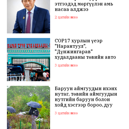
этгээдэд мөргүүлэн амь
насаа алджээ
2 цагийн өмнө
COP17 хурлын үеэр
"Нарантуул",
"Дүнжингарав"
худалдааны төвийн авто
зогсоолыг хаана
3 цагийн өмнө
Баруун аймгуудын ихэнх
нутаг, төвийн аймгуудын
нутгийн баруун болон
хойд хэсгээр бороо, дуу
цахилгаантай аадар бороо
3 цагийн өмнө