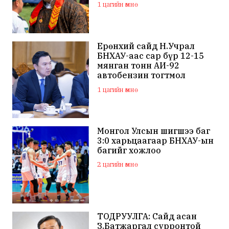
1 цагийн өмнө
Ерөнхий сайд Н.Учрал
БНХАУ-аас сар бүр 12-15
мянган тонн АИ-92
автобензин тогтмол
нийлүүлэх хүсэлт тавилаа
1 цагийн өмнө
Монгол Улсын шигшээ баг
3:0 харьцаагаар БНХАУ-ын
багийг хожлоо
2 цагийн өмнө
ТОДРУУЛГА: Сайд асан
З.Батжаргал сурронтой