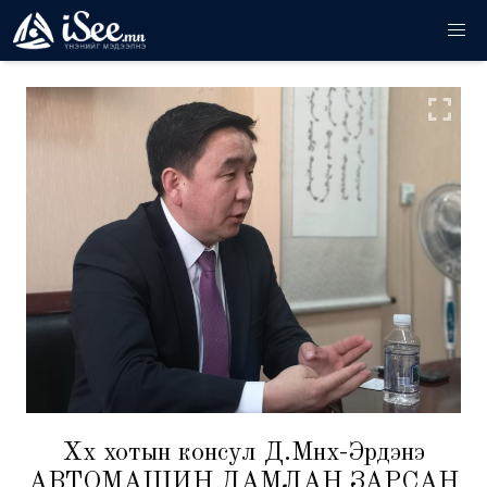
Хөх хотын консул Д.Мөнх-Эрдэнэ
АВТОМАШИН ДАМЛАН ЗАРСАН