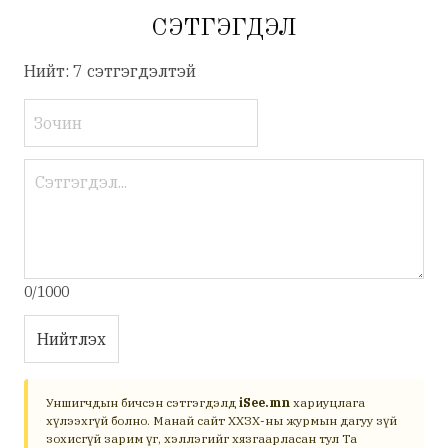
СЭТГЭГДЭЛ
Нийт: 7 сэтгэгдэлтэй
0/1000
Нийтлэх
Уншигчдын бичсэн сэтгэгдэлд
iSee.mn
хариуцлага
хүлээхгүй болно. Манай сайт ХХЗХ-ны журмын дагуу зүй
зохисгүй зарим үг, хэллэгийг хязгаарласан тул Та