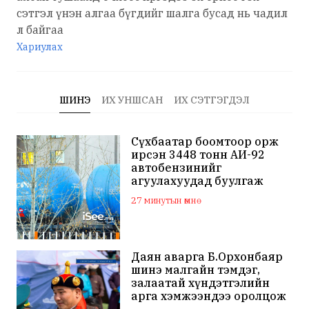
сэтгэл үнэн алгаа бүгдийг шалга бусад нь чадил
л байгаа
Хариулах
ШИНЭ
ИХ УНШСАН
ИХ СЭТГЭГДЭЛ
Сүхбаатар боомтоор орж
ирсэн 3448 тонн АИ-92
автобензинийг
агуулахуудад буулгаж
байна
27 минутын өмнө
Даян аварга Б.Орхонбаяр
шинэ малгайн тэмдэг,
залаатай хүндэтгэлийн
арга хэмжээндээ оролцож
байна