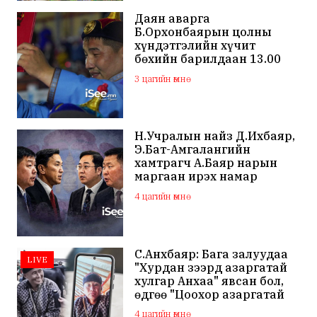
Даян аварга
Б.Орхонбаярын цолны
хүндэтгэлийн хүчит
бөхийн барилдаан 13.00
цагаас эхэлнэ
3 цагийн өмнө
Н.Учралын найз Д.Ихбаяр,
Э.Бат-Амгалангийн
хамтрагч А.Баяр нарын
маргаан ирэх намар
нийслэлийн МАН дахин
4 цагийн өмнө
хагарахыг харуулж байна
С.Анхбаяр: Бага залуудаа
LIVE
"Хурдан зээрд азаргатай
хулгар Анхаа" явсан бол,
өдгөө "Цоохор азаргатай
цоохор дээлтэй Анхаа"
4 цагийн өмнө