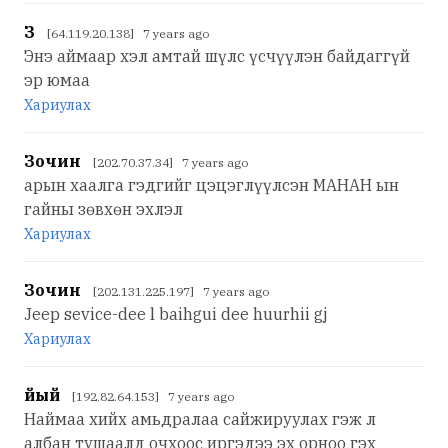
З
[64.119.20.138] 7 years ago
Энэ аймаар хэл амтай шүлс үсчүүлэн байдаггүй
эр юмаа
Хариулах
Зочин
[202.70.37.34] 7 years ago
арын хаалга гэдгийг цэцэглүүлсэн МАНАН ын
гайны зөвхөн эхлэл
Хариулах
Зочин
[202.131.225.197] 7 years ago
Jeep sevice-dee l baihgui dee huurhii gj
Хариулах
йый
[192.82.64.153] 7 years ago
Наймаа хийх амьдралаа сайжируулах гэж л
албан тушаалд очхоос иргэдээ эх орноо гэх