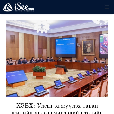
ХЗБХ: Улсыг хөгжүүлэх таван
жилийн үндсэн чиглэлийн төслийн