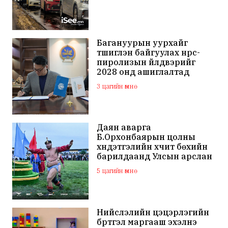
Багануурын уурхайг
түшиглэн байгуулах нүүрс-
пиролизын үйлдвэрийг
2028 онд ашиглалтад
оруулна
3 цагийн өмнө
Даян аварга
Б.Орхонбаярын цолны
хүндэтгэлийн хүчит бөхийн
барилдаанд Улсын арслан
Ц.Бямба-Отгон түрүүллээ
5 цагийн өмнө
Нийслэлийн цэцэрлэгийн
бүртгэл маргааш эхэлнэ