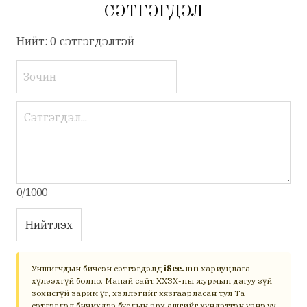
СЭТГЭГДЭЛ
Нийт: 0 сэтгэгдэлтэй
0/1000
Нийтлэх
Уншигчдын бичсэн сэтгэгдэлд
iSee.mn
хариуцлага
хүлээхгүй болно. Манай сайт ХХЗХ-ны журмын дагуу зүй
зохисгүй зарим үг, хэллэгийг хязгаарласан тул Та
сэтгэгдэл бичихдээ бусдын эрх ашгийг хүндэтгэн үзнэ үү.