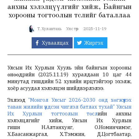
анхны хэлэлцүүлгийг хийж, Байнгын
хорооны тогтоолын төслийг баталлаа
Т. Хулантахь
Улс төр
2025-11-19
Хуваалцах
Жиргэх
Улсын Их Хурлын Хууль зүйн байнгын хорооны
өнөөдрийн (2025.11.19) хуралдаан 10 цаг 44
минутад гишүүдийн 52 хувийн ирцтэйгээр эхэлж,
хоёр асуудал хэлэлцэн шийдвэрлэлээ.
Эхлээд
“Монгол Улсыг 2026-2030 онд хөгжүүлэх
таван жилийн үндсэн чиглэл батлах тухай” Улсын
Их Хурлын тогтоолын төсл
ийн анхны
хэлэлцүүлгийг хийж, Улсын Их Хурлын
гишүүн Н.Алтанхуяг, О.Номинчимэг,
Х.Баасанжаргал, Х.Тэмүүжин, Д.Цогтбаатар,