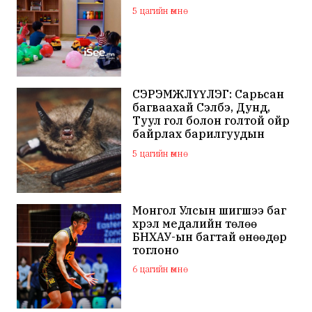
5 цагийн өмнө
СЭРЭМЖЛҮҮЛЭГ: Сарьсан
багваахай Сэлбэ, Дунд,
Туул гол болон голтой ойр
байрлах барилгуудын
дээвэр зэрэг газарт ихээр
5 цагийн өмнө
үүрлэж байна
Монгол Улсын шигшээ баг
хүрэл медалийн төлөө
БНХАУ-ын багтай өнөөдөр
тоглоно
6 цагийн өмнө