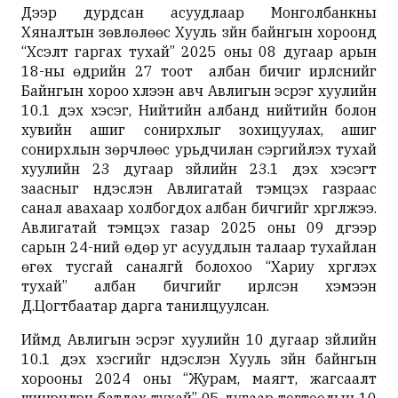
Дээр дурдсан асуудлаар Монголбанкны
Хяналтын зөвлөлөөс Хууль зүйн байнгын хороонд
“Хүсэлт гаргах тухай” 2025 оны 08 дугаар арын
18-ны өдрийн 27 тоот албан бичиг ирүүлснийг
Байнгын хороо хүлээн авч Авлигын эсрэг хуулийн
10.1 дэх хэсэг, Нийтийн албанд нийтийн болон
хувийн ашиг сонирхлыг зохицуулах, ашиг
сонирхлын зөрчлөөс урьдчилан сэргийлэх тухай
хуулийн 23 дугаар зүйлийн 23.1 дэх хэсэгт
заасныг үндэслэн Авлигатай тэмцэх газраас
санал авахаар холбогдох албан бичгийг хүргүүлжээ.
Авлигатай тэмцэх газар 2025 оны 09 дүгээр
сарын 24-ний өдөр уг асуудлын талаар тухайлан
өгөх тусгай саналгүй болохоо “Хариу хүргүүлэх
тухай” албан бичгийг ирүүлсэн хэмээн
Д.Цогтбаатар дарга танилцуулсан.
Иймд Авлигын эсрэг хуулийн 10 дугаар зүйлийн
10.1 дэх хэсгийг үндэслэн Хууль зүйн байнгын
хорооны 2024 оны “Журам, маягт, жагсаалт