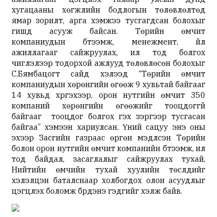
хугацааны хөгжлийн бодлогын төлөвлөлтөд
ямар зорилт, арга хэмжээ тусгагдсан болохыг
гишүүд асууж байсан. Төрийн өмчит
компаниудын бүтээмж, менежмент, үйл
ажиллагааг сайжруулах, ил тод болгох
чиглэлээр тодорхой ажлууд төлөвлөсөн болохыг
С.Бямбацогт сайд хэлээд “Төрийн өмчит
компаниудын хөрөнгийн өгөөж 9 хувьтай байгааг
14 хувьд хүргэхээр, орон нутгийн өмчит 350
компаний хөрөнгийн өгөөжийг тооцдоггүй
байгааг тооцдог болгох гэх зэргээр тусгасан
байгаа” хэмээн хариулсан. Үүний сацуу энэ оны
эхээр Засгийн газраас өргөн мэдүүлсэн Төрийн
болон орон нутгийн өмчит компанийн бүтээмж, ил
тод байдал, засаглалыг сайжруулах тухай,
Нийтийн өмчийн тухай хуулийн төслүүдийг
хэлэлцэн баталснаар холбогдох олон асуудлыг
цэгцлэх боломж бүрдэнэ гэдгийг хэлж байв.