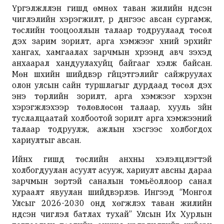
Үргэлжлүүлэн гишүүд өмнөх таван жилийн үндсэн
чиглэлийн хэрэгжилт, үр дүнгээс авсан сургамж,
төслийн тооцооллын талаар тодруулаад төсөл
дэх зарим зорилт, арга хэмжээг хүний эрхийг
хангах, хамгаалах зарчмын хүрээнд авч үзэхэд
анхаарал хандуулахуйц байгааг хэлж байсан.
Мөн шүүхийн шийдвэр гүйцэтгэлийг сайжруулах
олон улсын сайн туршлагыг дурдаад төсөл дэх
энэ төрлийн зорилт, арга хэмжээг хэрхэн
хэрэгжүүлэхээр төлөвлөсөн талаар, хууль зүйн
туслалцаатай холбоотой зорилт арга хэмжээний
талаар тодруулж, ажлын хэсгээс холбогдох
хариултыг авсан.
Ийнхүү гишүүд төслийн анхны хэлэлцүүлэгтэй
холбогдуулан асуулт асууж, хариулт авсны дараа
зарчмын зөрүүтэй саналын томьёоллоор санал
хураалт явуулан шийдвэрлэв. Ингээд “Монгол
Улсыг 2026-2030 онд хөгжүүлэх таван жилийн
үндсэн чиглэл батлах тухай” Улсын Их Хурлын