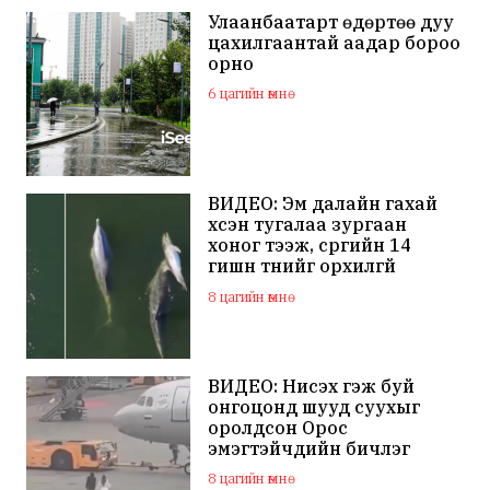
Улаанбаатарт өдөртөө дуу
цахилгаантай аадар бороо
орно
6 цагийн өмнө
ВИДЕО: Эм далайн гахай
үхсэн тугалаа зургаан
хоног тээж, сүргийн 14
гишүүн түүнийг орхилгүй
сэлжээ
8 цагийн өмнө
ВИДЕО: Нисэх гэж буй
онгоцонд шууд суухыг
оролдсон Орос
эмэгтэйчүүдийн бичлэг
дэлхий нийтийн
8 цагийн өмнө
анхааралд оров