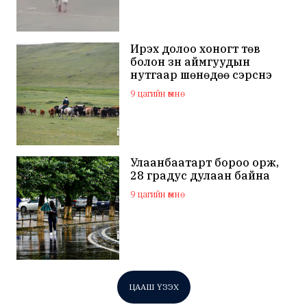
Ирэх долоо хоногт төв
болон зүүн аймгуудын
нутгаар шөнөдөө сэрүүснэ
9 цагийн өмнө
Улаанбаатарт бороо орж,
28 градус дулаан байна
9 цагийн өмнө
ЦААШ ҮЗЭХ