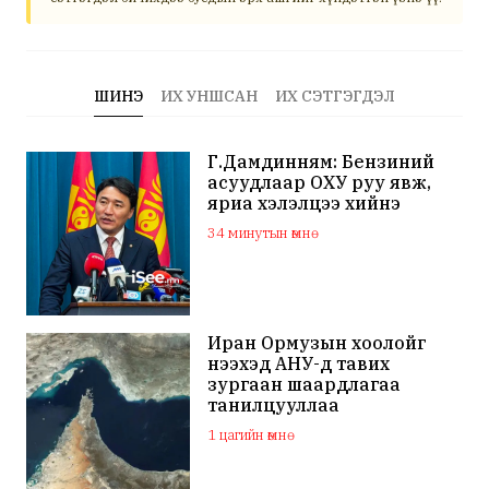
ШИНЭ
ИХ УНШСАН
ИХ СЭТГЭГДЭЛ
Г.Дамдинням: Бензиний
асуудлаар ОХУ руу явж,
яриа хэлэлцээ хийнэ
34 минутын өмнө
Иран Ормузын хоолойг
нээхэд АНУ-д тавих
зургаан шаардлагаа
танилцууллаа
1 цагийн өмнө