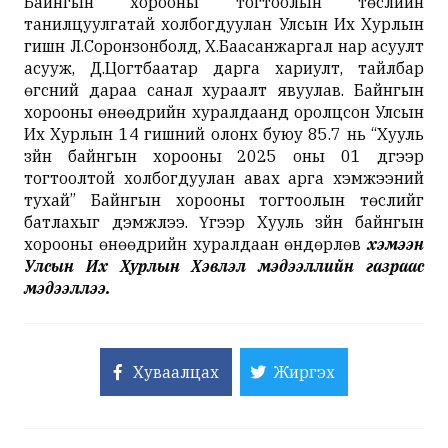
Байнгын хорооны тогтоолын төслийн
танилцуулгатай холбогдуулан Улсын Их Хурлын
гишүүн Л.Соронзонболд, Х.Баасанжаргал нар асуулт
асууж, Д.Цогтбаатар дарга хариулт, тайлбар
өгсний дараа санал хураалт явуулав. Байнгын
хорооны өнөөдрийн хуралдаанд оролцсон Улсын
Их Хурлын 14 гишүүний олонх буюу 85.7 нь “Хууль
зүйн байнгын хорооны 2025 оны 01 дүгээр
тогтоолтой холбогдуулан авах арга хэмжээний
тухай” Байнгын хорооны тогтоолын төслийг
батлахыг дэмжлээ. Үүгээр Хууль зүйн байнгын
хорооны өнөөдрийн хуралдаан өндөрлөв
хэмээн
Улсын Их Хурлын Хэвлэл мэдээллийн газраас
мэдээллээ.
Хуваалцах
Жиргэх