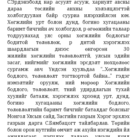
С.Эрдэнэболд нар асуулт асууж, хариулт авсны
дараа төслийн анхны хэлэлцүүлэгтэй
холбогдуулан байр сууриа илэрхийлсэн юм.
Хөгжлийн урт болон дунд, богино хугацааны
баримт бичгийн ач холбогдол, үр өгөөжийн талаар
тодруулахад улс орны хөгжлийн бодлогыг
бодитой төлөвлөж, үр дүнтэй хэрэгжүүлэх
шаардлагын үүднээс өнгөрсөн 30
жилийн хөгжлийн төлөвлөлтгүй, улсын эдийн
засаг, нийгмийг хөгжлийн эрсдэлт нөхцөлөөс
сургамж авч Үндсэн хуульдаа “...Хөгжлийн
бодлого, төлөвлөлт тогтвортой байна...” гэдэг
нэмэлтийг оруулж, үүний мөрөөр Хөгжлийн
бодлого, төлөвлөлт, түүний удирдлагын тухай
хуулийг баталж, хэрэгжүүлэх хүрээнд урт, дунд,
богино хугацааны хөгжлийн бодлого,
төлөвлөлтийн баримт бичгийг баталдаг болсныг
Монгол Улсын сайд, Засгийн газрын Хэрэг эрхлэх
газрын дарга С.Бямбацогт тайлбарлав. Төрийн
болон орон нутгийн өмчит аж ахуйн нэгжүүдийн үйл
ажиллагааг цэгцлэх талаар улсын дунд