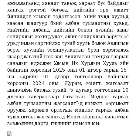
ажиллагаанд хяналт тавьж, хараат бус байдлыг
хангах үүрэгтэй бөгөөд нийтийн эрх ашигт
үйлчилдэг хэмээн тодотгосон. Үүний тулд хуульд
заасан шалгуур бүхий албан тушаалтны хувьд,
Нийтийн албанд нийтийн болон хувийн ашиг
сонирхлыг зохицуулах, ашиг сонирхлын зөрчлөөс
урьдчилан сэргийлэх тухай хууль болон Авлигын
эсрэг хуулийн зохицуулалтыг бүрэн хэрэгжүүлэх
шаардлагатай гэж үзэн Авлигатай тэмцэх газрын
саналыг үндэслэн Улсын Их Хурлын Хууль зүйн
байнгын хорооны 2025 оны 01 дүгээр сарын 15-
ны өдрийн 01 дүгээр тогтоолоор Байнгын
хорооны 2024 оны “Журам, маягт, жагсаалт
шинэчлэн батлах тухай” 5 дугаар тогтоолын 10
дугаар хавсралтаар баталсан “Мэдүүлэг гаргах
албан тушаалтны жагсаалт”-д нэмэлт, өөрчлөлт
оруулж, хөрөнгө орлогын мэдүүлэг гаргах албан
тушаалтны жагсаалтад Монголбанкны хяналтын
зөвлөлийн дарга, гишүүнийг нэмсэн юм.