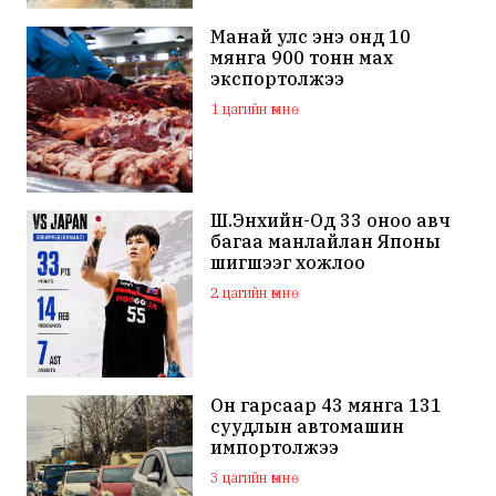
Манай улс энэ онд 10
мянга 900 тонн мах
экспортолжээ
1 цагийн өмнө
Ш.Энхийн-Од 33 оноо авч
багаа манлайлан Японы
шигшээг хожлоо
2 цагийн өмнө
Он гарсаар 43 мянга 131
суудлын автомашин
импортолжээ
3 цагийн өмнө