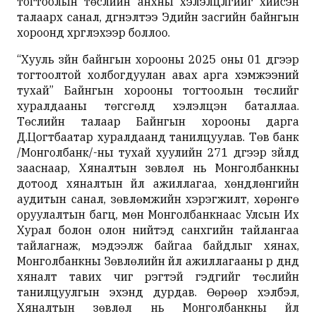
тогтоолын төслийн анхны хэлэлцүүлгийг хийсэн
талаарх санал, дүгнэлтээ Эдийн засгийн байнгын
хороонд хүргүүлэхээр боллоо.
“Хууль зүйн байнгын хорооны 2025 оны 01 дүгээр
тогтоолтой холбогдуулан авах арга хэмжээний
тухай” Байнгын хорооны тогтоолын төслийг
хуралдааны төгсгөлд хэлэлцэн баталлаа.
Төслийн талаар Байнгын хорооны дарга
Д.Цогтбаатар хуралдаанд танилцуулав. Төв банк
/Монголбанк/-ны тухай хуулийн 271 дүгээр зүйлд
зааснаар, Хяналтын зөвлөл нь Монголбанкны
дотоод хяналтын үйл ажиллагаа, хөндлөнгийн
аудитын санал, зөвлөмжийн хэрэгжилт, хөрөнгө
оруулалтын багц, мөн Монголбанкнаас Улсын Их
Хурал болон олон нийтэд санхүүгийн тайлангаа
тайлагнаж, мэдээлж байгаа байдлыг хянах,
Монголбанкны Зөвлөлийн үйл ажиллагааны үр дүнд
хяналт тавих чиг үүрэгтэй гэдгийг төслийн
танилцуулгын эхэнд дурдав. Өөрөөр хэлбэл,
Хяналтын зөвлөл нь Монголбанкны үйл