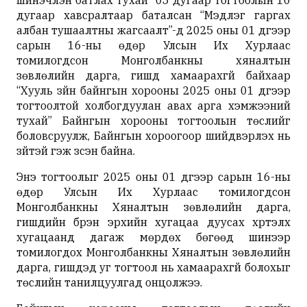
шинэчлэн батлах тухай” 05 дугаар тогтоолын 10
дугаар хавсралтаар баталсан “Мэдүүлэг гаргах
албан тушаалтны жагсаалт”-д 2025 оны 01 дүгээр
сарын 16-ны өдөр Улсын Их Хурлаас
томилогдсон Монголбанкны хяналтын
зөвлөлийн дарга, гишүүд хамаарахгүй байхаар
“Хууль зүйн байнгын хорооны 2025 оны 01 дүгээр
тогтоолтой холбогдуулан авах арга хэмжээний
тухай” Байнгын хорооны тогтоолын төслийг
боловсруулж, Байнгын хороогоор шийдвэрлэх нь
зүйтэй гэж үзсэн байна.
Энэ тогтоолыг 2025 оны 01 дүгээр сарын 16-ны
өдөр Улсын Их Хурлаас томилогдсон
Монголбанкны Хяналтын зөвлөлийн дарга,
гишүүдийн бүрэн эрхийн хугацаа дуусах хүртэлх
хугацаанд дагаж мөрдөх бөгөөд шинээр
томилогдох Монголбанкны Хяналтын зөвлөлийн
дарга, гишүүдэд уг тогтоол нь хамаарахгүй болохыг
төслийн танилцуулгад онцолжээ.