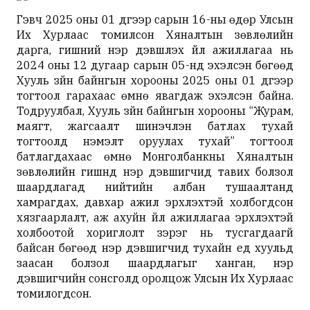
Гэвч 2025 оны 01 дүгээр сарын 16-ны өдөр Улсын
Их Хурлаас томилсон Хяналтын зөвлөлийн
дарга, гишүүний нэр дэвшүүлэх үйл ажиллагаа нь
2024 оны 12 дугаар сарын 05-нд эхэлсэн бөгөөд
Хууль зүйн байнгын хорооны 2025 оны 01 дүгээр
тогтоол гарахаас өмнө явагдаж эхэлсэн байна.
Тодруулбал, Хууль зүйн байнгын хорооны “Журам,
маягт, жагсаалт шинэчлэн батлах тухай
тогтоолд нэмэлт оруулах тухай” тогтоол
батлагдахаас өмнө Монголбанкны Хяналтын
зөвлөлийн гишүүнд нэр дэвшигчид тавих болзол
шаардлагад нийтийн албан тушаалтанд
хамрагдах, давхар ажил эрхлэхтэй холбогдсон
хязгаарлалт, аж ахуйн үйл ажиллагаа эрхлэхтэй
холбоотой хориглолт зэрэг нь тусгагдаагүй
байсан бөгөөд нэр дэвшигчид тухайн үед хуульд
заасан болзол шаардлагыг ханган, нэр
дэвшигчийн сонсголд оролцож Улсын Их Хурлаас
томилогдсон.