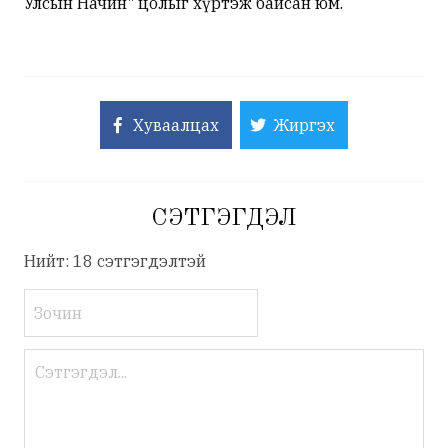
Улсын Начин" цолыг хүртэж байсан юм.
Хуваалцах
Жиргэх
СЭТГЭГДЭЛ
Нийт: 18 сэтгэгдэлтэй