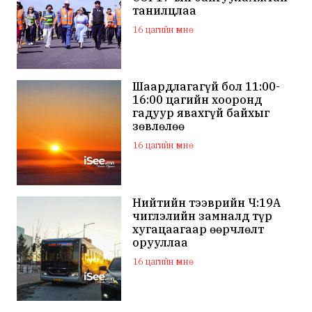
танилцлаа
16 цагийн өмнө
Шаардлагагүй бол 11:00-
16:00 цагийн хооронд
гадуур явахгүй байхыг
зөвлөлөө
16 цагийн өмнө
Нийтийн тээврийн Ч:19А
чиглэлийн замналд түр
хугацаагаар өөрчлөлт
орууллаа
16 цагийн өмнө