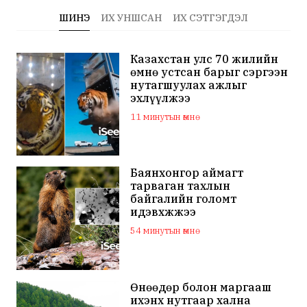
ШИНЭ
ИХ УНШСАН
ИХ СЭТГЭГДЭЛ
Казахстан улс 70 жилийн
өмнө устсан барыг сэргээн
нутагшуулах ажлыг
эхлүүлжээ
11 минутын өмнө
Баянхонгор аймагт
тарваган тахлын
байгалийн голомт
идэвхжжээ
54 минутын өмнө
Өнөөдөр болон маргааш
ихэнх нутгаар хална