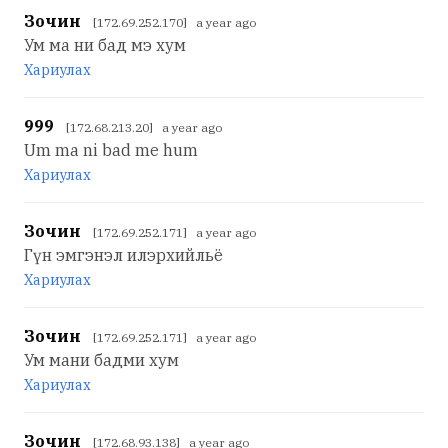
Зочин
[172.69.252.170] a year ago
Ум ма ни бад мэ хум
Хариулах
999
[172.68.213.20] a year ago
Um ma ni bad me hum
Хариулах
Зочин
[172.69.252.171] a year ago
Гүн эмгэнэл илэрхийльё
Хариулах
Зочин
[172.69.252.171] a year ago
Ум мани бадми хум
Хариулах
Зочин
[172.68.93.138] a year ago