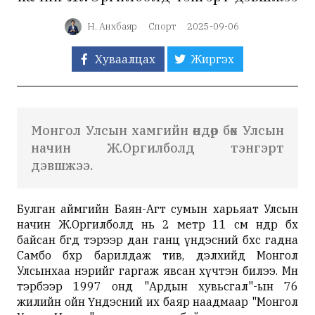
Н. Анхбаяр
Спорт
2025-09-06
Хуваалцах
Жиргэх
Монгол Улсын хамгийн өндөр бөх Улсын
начин Ж.Оргилболд тэнгэрт
дэвшжээ.
Булган аймгийн Баян-Агт сумын харьяат Улсын
начин Ж.Оргилболд нь 2 метр 11 см өндөр бөх
байсан бөгөөд тэрээр дан ганц үндэсний бөхөөс гадна
Самбо бөхөөр барилдаж тив, дэлхийд Монгол
Улсынхаа нэрийг гаргаж явсан хүчтэн билээ. Мөн
тэрбээр 1997 онд "Ардын хувьсгал"-ын 76
жилийн ойн Үндэсний их баяр наадмаар "Монгол