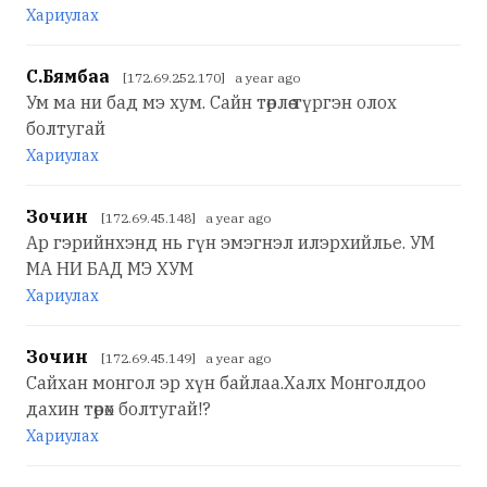
Хариулах
С.Бямбаа
[172.69.252.170] a year ago
Ум ма ни бад мэ хум. Сайн төрлөө түргэн олох
болтугай
Хариулах
Зочин
[172.69.45.148] a year ago
Ар гэрийнхэнд нь гүн эмэгнэл илэрхийлье. УМ
МА НИ БАД МЭ ХУМ
Хариулах
Зочин
[172.69.45.149] a year ago
Сайхан монгол эр хүн байлаа.Халх Монголдоо
дахин төрөх болтугай!?
Хариулах