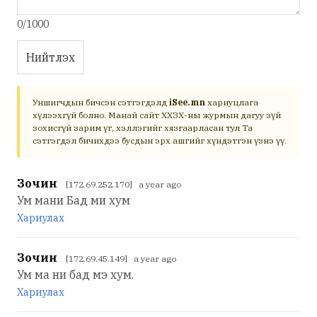
0/1000
Нийтлэх
Уншигчдын бичсэн сэтгэгдэлд
iSee.mn
хариуцлага
хүлээхгүй болно. Манай сайт ХХЗХ-ны журмын дагуу зүй
зохисгүй зарим үг, хэллэгийг хязгаарласан тул Та
сэтгэгдэл бичихдээ бусдын эрх ашгийг хүндэтгэн үзнэ үү.
Зочин
[172.69.252.170] a year ago
Ум мани Бад ми хум
Хариулах
Зочин
[172.69.45.149] a year ago
Ум ма ни бад мэ хум.
Хариулах