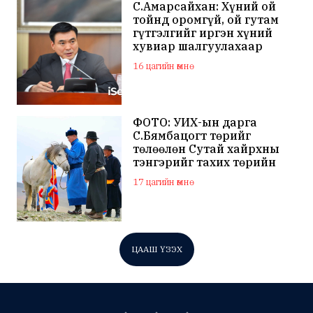
С.Амарсайхан: Хүний ой
тойнд оромгүй, ой гутам
гүтгэлгийг иргэн хүний
хувиар шалгуулахаар
хуулийн байгууллагад
16 цагийн өмнө
хандсан
ФОТО: УИХ-ын дарга
С.Бямбацогт төрийг
төлөөлөн Сутай хайрхны
тэнгэрийг тахих төрийн
тахилгад оролцлоо
17 цагийн өмнө
ЦААШ ҮЗЭХ