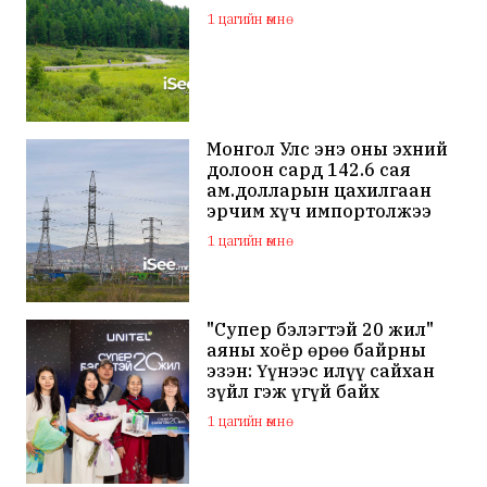
1 цагийн өмнө
Монгол Улс энэ оны эхний
долоон сард 142.6 сая
ам.долларын цахилгаан
эрчим хүч импортолжээ
1 цагийн өмнө
"Супер бэлэгтэй 20 жил"
аяны хоёр өрөө байрны
эзэн: Үүнээс илүү сайхан
зүйл гэж үгүй байх
1 цагийн өмнө