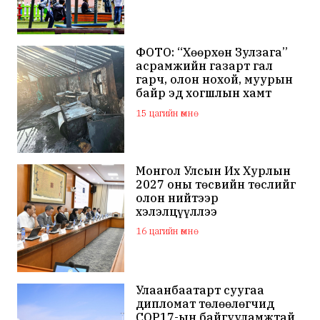
ФОТО: “Хөөрхөн Зулзага”
асрамжийн газарт гал
гарч, олон нохой, муурын
байр эд хогшлын хамт
шатжээ
15 цагийн өмнө
Монгол Улсын Их Хурлын
2027 оны төсвийн төслийг
олон нийтээр
хэлэлцүүллээ
16 цагийн өмнө
Улаанбаатарт суугаа
дипломат төлөөлөгчид
COP17-ын байгууламжтай