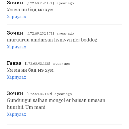
Зочин
[172.69.252.171] a year ago
Ум ма ни бад мэ хум
Хариулах
Зочин
[172.69.252.171] a year ago
muruuruu amdarsan hymyyn gej boddog
Хариулах
Ганаа
[172.68.93.138] a year ago
Ум ма ни бад мэ хум.
Хариулах
Зочин
[172.69.45.149] a year ago
Gunduugui saihan mongol er baisan umsaan
huurhii. Um mani
Хариулах