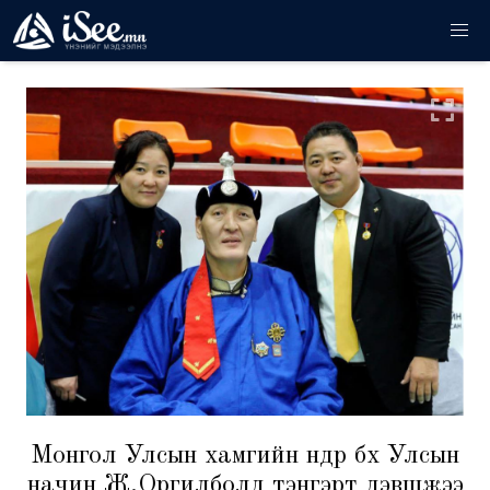
Монгол Улсын хамгийн өндөр бөх Улсын
начин Ж.Оргилболд тэнгэрт дэвшжээ