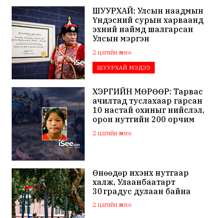
ШУУРХАЙ: Улсын наадмын
Үндэсний сурын харваанд
эхний наймд шалгарсан
Улсын мэргэн
Ч.Гандаваагаас допинг
2 цагийн өмнө
илэрчээ
ШУУРХАЙ МЭДЭЭ
ХЭРГИЙН МӨРӨӨР: Тарвас
ачилтад туслахаар гарсан
10 настай охиныг нийслэл,
орон нутгийн 200 орчим
хүн зургаа дахь хоногтоо
2 цагийн өмнө
эрэн хайж байна
Өнөөдөр ихэнх нутгаар
халж, Улаанбаатарт
30 градус дулаан байна
2 цагийн өмнө