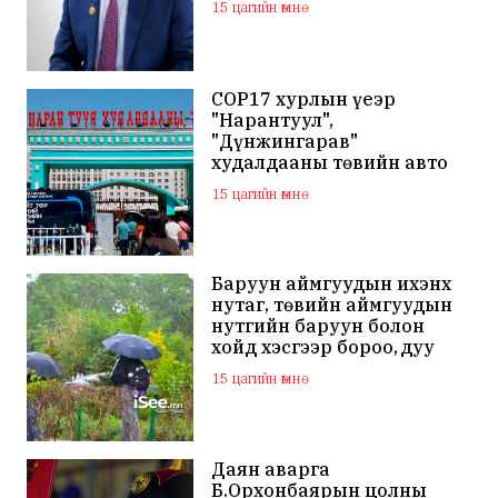
15 цагийн өмнө
COP17 хурлын үеэр
"Нарантуул",
"Дүнжингарав"
худалдааны төвийн авто
зогсоолыг хаана
15 цагийн өмнө
Баруун аймгуудын ихэнх
нутаг, төвийн аймгуудын
нутгийн баруун болон
хойд хэсгээр бороо, дуу
цахилгаантай аадар бороо
15 цагийн өмнө
Даян аварга
Б.Орхонбаярын цолны