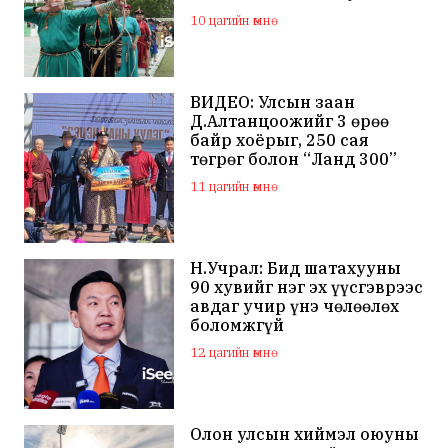
наадамд оролцохгүй
10 цагийн өмнө
гэдгээ мэдэгдлээ
ВИДЕО: Улсын заан
Д.Алтанцоожийг 3 өрөө
байр хоёрыг, 250 сая
төгрөг болон “Ланд 300”
маркийн автомашинаар
11 цагийн өмнө
мялаажээ
Н.Учрал: Бид шатахууны
90 хувийг нэг эх үүсгэврээс
авдаг учир үнэ чөлөөлөх
боломжгүй
12 цагийн өмнө
Олон улсын хиймэл оюуны