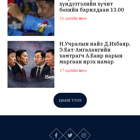
хүндэтгэлийн хүчит
бөхийн барилдаан 13.00
цагаас эхэлнэ
16 цагийн өмнө
Н.Учралын найз Д.Ихбаяр,
Э.Бат-Амгалангийн
хамтрагч А.Баяр нарын
маргаан ирэх намар
нийслэлийн МАН дахин
17 цагийн өмнө
хагарахыг харуулж байна
ЦААШ ҮЗЭХ