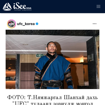
ФОТО: Т.Нямжаргал Шанхай дахь
"UFC" тулаанд зориулж монгол