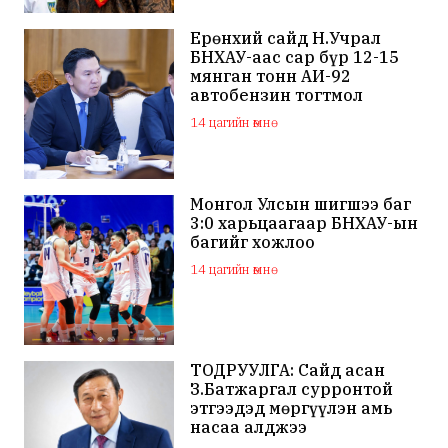
Ерөнхий сайд Н.Учрал
БНХАУ-аас сар бүр 12-15
мянган тонн АИ-92
автобензин тогтмол
нийлүүлэх хүсэлт тавилаа
14 цагийн өмнө
Монгол Улсын шигшээ баг
3:0 харьцаагаар БНХАУ-ын
багийг хожлоо
14 цагийн өмнө
ТОДРУУЛГА: Сайд асан
З.Батжаргал сурронтой
этгээдэд мөргүүлэн амь
насаа алджээ