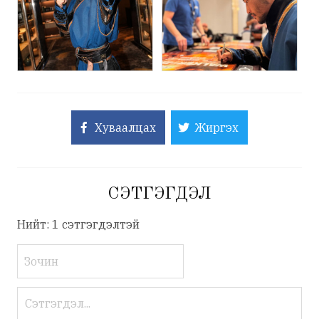
Хуваалцах
Жиргэх
СЭТГЭГДЭЛ
Нийт: 1 сэтгэгдэлтэй