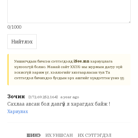
0/1000
Нийтлэх
Уншигчдын бичсэн сэтгэгдэлд
iSee.mn
хариуцлага
хүлээхгүй болно. Манай сайт ХХЗХ-ны журмын дагуу зүй
зохисгүй зарим үг, хэллэгийг хязгаарласан тул Та
сэтгэгдэл бичихдээ бусдын эрх ашгийг хүндэтгэн үзнэ үү.
Зочин
[172.69.252.164] a year ago
Сахлаа авсан бол давгүй л харагдах байж !
Хариулах
ШИНЭ
ИХ УНШСАН
ИХ СЭТГЭГДЭЛ