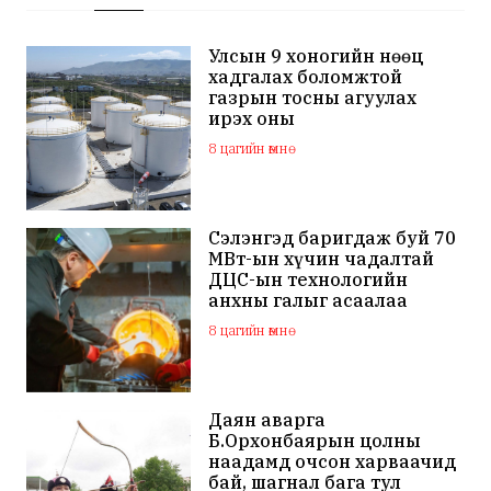
Улсын 9 хоногийн нөөц
хадгалах боломжтой
газрын тосны агуулах
ирэх оны
арванхоёрдугаар сар
8 цагийн өмнө
ашиглалтад орно
Сэлэнгэд баригдаж буй 70
МВт-ын хүчин чадалтай
ДЦС-ын технологийн
анхны галыг асаалаа
8 цагийн өмнө
Даян аварга
Б.Орхонбаярын цолны
наадамд очсон харваачид
бай, шагнал бага тул