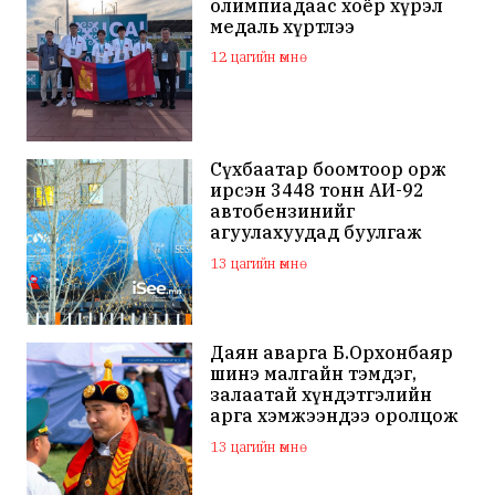
олимпиадаас хоёр хүрэл
медаль хүртлээ
12 цагийн өмнө
Сүхбаатар боомтоор орж
ирсэн 3448 тонн АИ-92
автобензинийг
агуулахуудад буулгаж
байна
13 цагийн өмнө
Даян аварга Б.Орхонбаяр
шинэ малгайн тэмдэг,
залаатай хүндэтгэлийн
арга хэмжээндээ оролцож
байна
13 цагийн өмнө