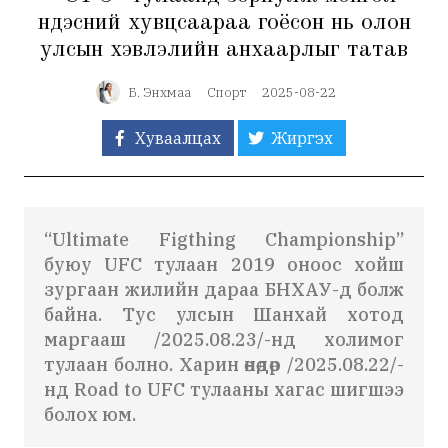
үндэсний хувцсаараа гоёсон нь олон
улсын хэвлэлийн анхаарлыг татав
Б. Энхмаа
Спорт
2025-08-22
Хуваалцах
Жиргэх
“Ultimate Figthing Championship”
буюу UFC тулаан 2019 оноос хойш
зургаан жилийн дараа БНХАУ-д болж
байна. Тус улсын Шанхай хотод
маргааш /2025.08.23/-
нд
холимог
тулаан болно. Харин өнөөдөр /2025.08.22/-
нд
Road to UFC тулааны хагас шигшээ
болох юм.