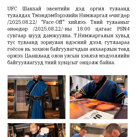
UFC Шанхай
эвентийн
дэд оргил тулаанд
тулалдах Түмэндэмбэрэлийн Нямжаргал өчигдөр
/2025.08.22/ "Face-Off" хийлээ. Түүний тулааныг
өнөөдөр /2025.08.22/-
ны
18:00 цагаас PSN4
сувгаар шууд дамжуулна. Т.Нямжаргалын хувьд
тус тулаанд зориулан үндэсний дээл,
гутлаараа
гоёсон нь зохион байгуулагчдын
анхаарлын
төвд
оржээ. Цаашлаад олон улсын хэвлэл мэдээллийн
байгууллагууд түүний
хувцсыг
онцолж байна.