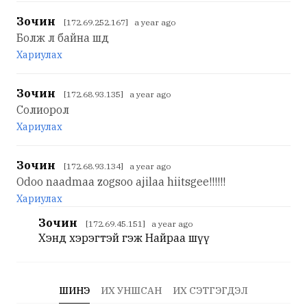
Зочин
[172.69.252.167] a year ago
Болж л байна шд
Хариулах
Зочин
[172.68.93.135] a year ago
Солиорол
Хариулах
Зочин
[172.68.93.134] a year ago
Odoo naadmaa zogsoo ajilaa hiitsgee!!!!!!
Хариулах
Зочин
[172.69.45.151] a year ago
Хэнд хэрэгтэй гэж Найраа шүү
ШИНЭ
ИХ УНШСАН
ИХ СЭТГЭГДЭЛ