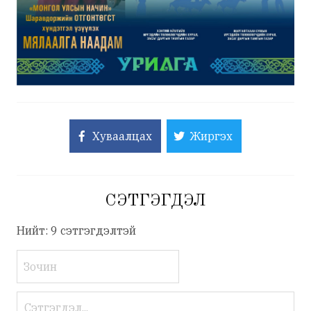
Хуваалцах
Жиргэх
СЭТГЭГДЭЛ
Нийт: 9 сэтгэгдэлтэй