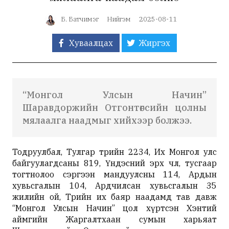
Б. Батчимэг
Нийгэм
2025-08-11
Хуваалцах
Жиргэх
“Монгол Улсын Начин”
Шаравдоржийн Отгонтөгсийн цолны
мялаалга наадмыг хийхээр болжээ.
Тодруулбал, Тулгар төрийн 2234, Их Монгол улс
байгуулагдсаны 819, Үндэсний эрх чөлөө, тусгаар
тогтнолоо сэргээн мандуулсны 114, Ардын
хувьсгалын 104, Ардчилсан хувьсгалын 35
жилийн ой, Төрийн их баяр наадамд тав давж
“Монгол Улсын Начин” цол хүртсэн Хэнтий
аймгийн Жаргалтхаан сумын харьяат