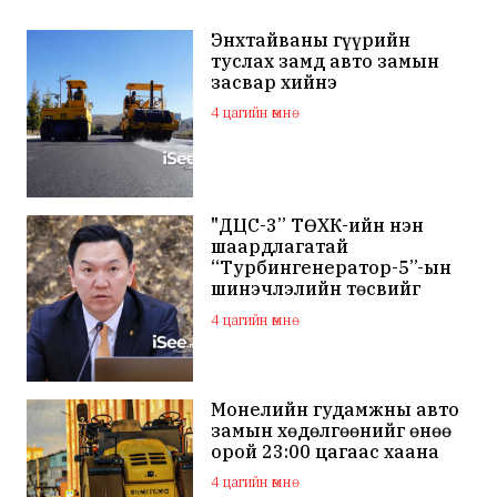
Энхтайваны гүүрийн
туслах замд авто замын
засвар хийнэ
4 цагийн өмнө
"ДЦС-3” ТӨХК-ийн нэн
шаардлагатай
“Турбингенератор-5”-ын
шинэчлэлийн төсвийг
шийдвэрлэхээр болов
4 цагийн өмнө
Монелийн гудамжны авто
замын хөдөлгөөнийг өнөө
орой 23:00 цагаас хаана
4 цагийн өмнө