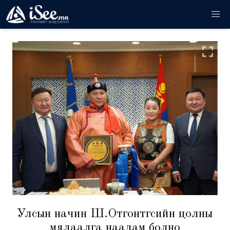
Улсын начин Ш.Отгонтөгсийн цолны
мялаалга наадам болно