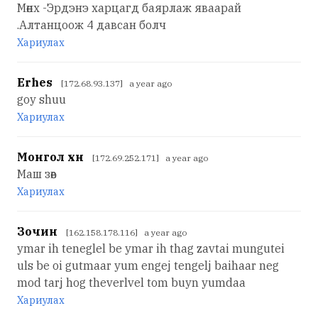
Мөнх -Эрдэнэ харцагд баярлаж яваарай
.Алтанцоож 4 давсан болч
Хариулах
Erhes
[172.68.93.137] a year ago
goy shuu
Хариулах
Монгол хүн
[172.69.252.171] a year ago
Маш зөв
Хариулах
Зочин
[162.158.178.116] a year ago
ymar ih teneglel be ymar ih thag zavtai mungutei
uls be oi gutmaar yum engej tengelj baihaar neg
mod tarj hog theverlvel tom buyn yumdaa
Хариулах