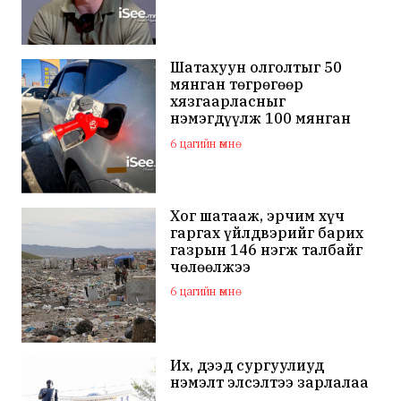
өмгөөлөгч ёс зүйгүйгээр
бусдын нэр хүндэд
халдаж, худал мэдээлэл
тараалаа
Шатахуун олголтыг 50
мянган төгрөгөөр
хязгаарласныг
нэмэгдүүлж 100 мянган
төгрөгт хүргэхээр судалж
6 цагийн өмнө
байна
Хог шатааж, эрчим хүч
гаргах үйлдвэрийг барих
газрын 146 нэгж талбайг
чөлөөлжээ
6 цагийн өмнө
Их, дээд сургуулиуд
нэмэлт элсэлтээ зарлалаа