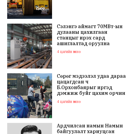
Сэлэнгэ аймагт 70МВт-ын
дулааны цахилгаан
станцыг ирэх сард
ашиглалтад оруулна
4 цагийн өмнө
Сөрөг мэдээлэл удаа дараа
цацагдсан ч
Б.Орхонбаярыг иргэд
дэмжиж буйг цахим орчин
дахь сэтгэгдэл харууллаа
4 цагийн өмнө
Ардчилсан намын Намын
байгуулалт хариуцсан