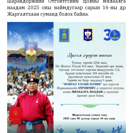
Шаравдоржийн Отгонтөгсийн цолны мялаалга
наадам 2025 оны наймдугаар сарын 16-ны өдөр
Жаргалтхаан суманд болох байна.