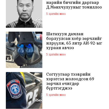
нарийн бичгийн даргаар
Д.Мөнхчулууныг томиллоо
5 цагийн өмнө
Шатахуун дамлан
борлуулсан хоёр зөрчлийг
илрүүлж, 65 литр АИ-92-ыг
хураан авчээ
5 цагийн өмнө
Согтуугаар тээврийн
хэрэгсэл жолоодсон 69
зөрчил өчигдөр
бүртгэгджээ
5 цагийн өмнө