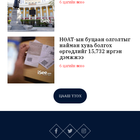
6 цагийн өмнө
НӨАТ-ын буцаан олголтыг
найман хувь болгох
өргөдлийг 15,732 иргэн
дэмжжээ
6 цагийн өмнө
ЦААШ ҮЗЭХ