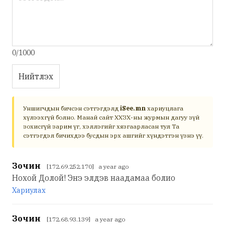
0/1000
Нийтлэх
Уншигчдын бичсэн сэтгэгдэлд
iSee.mn
хариуцлага
хүлээхгүй болно. Манай сайт ХХЗХ-ны журмын дагуу зүй
зохисгүй зарим үг, хэллэгийг хязгаарласан тул Та
сэтгэгдэл бичихдээ бусдын эрх ашгийг хүндэтгэн үзнэ үү.
Зочин
[172.69.252.170] a year ago
Нохой Долой! Энэ элдэв наадамаа болио
Хариулах
Зочин
[172.68.93.139] a year ago