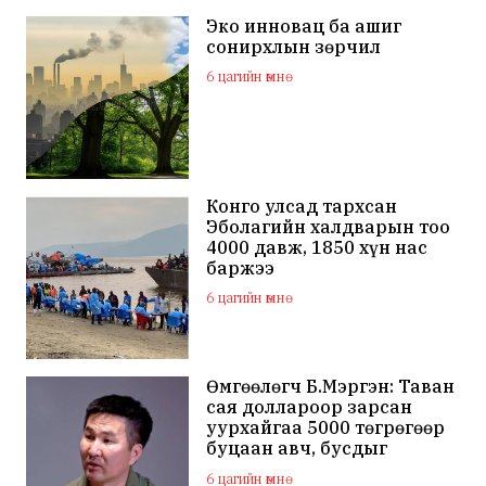
Эко инновац ба ашиг
сонирхлын зөрчил
6 цагийн өмнө
Конго улсад тархсан
Эболагийн халдварын тоо
4000 давж, 1850 хүн нас
баржээ
6 цагийн өмнө
Өмгөөлөгч Б.Мэргэн: Таван
сая доллароор зарсан
уурхайгаа 5000 төгрөгөөр
буцаан авч, бусдыг
залилсан Ө.Ганзоригийн
6 цагийн өмнө