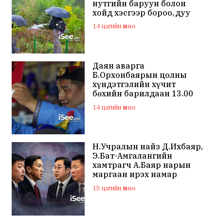
нутгийн баруун болон
хойд хэсгээр бороо, дуу
цахилгаантай аадар бороо
14 цагийн өмнө
Даян аварга
Б.Орхонбаярын цолны
хүндэтгэлийн хүчит
бөхийн барилдаан 13.00
цагаас эхэлнэ
14 цагийн өмнө
Н.Учралын найз Д.Ихбаяр,
Э.Бат-Амгалангийн
хамтрагч А.Баяр нарын
маргаан ирэх намар
нийслэлийн МАН дахин
15 цагийн өмнө
хагарахыг харуулж байна