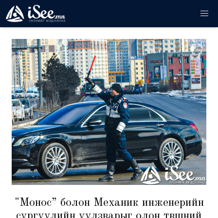
"Монос” болон Механик инженерийн
сургуулийн уулзварыг олон түвшний