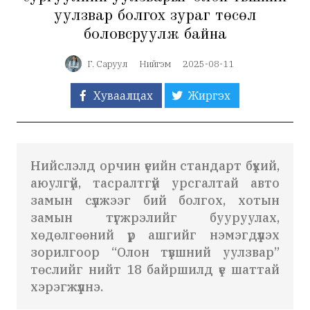
уулзвар болгох зураг төсөл
боловсруулж байна
Г. Саруул
Нийгэм
2025-08-11
Хуваалцах
Жиргэх
Нийслэлд орчин үеийн стандарт бүхий,
аюулгүй, тасралтгүй урсгалтай авто
замын сүлжээг бий болгох, хотын
замын түгжрэлийг бууруулах,
хөдөлгөөний үр ашгийг нэмэгдүүлэх
зорилгоор “Олон түвшний уулзвар”
төслийг нийт 18 байршилд үе шаттай
хэрэгжүүлнэ.