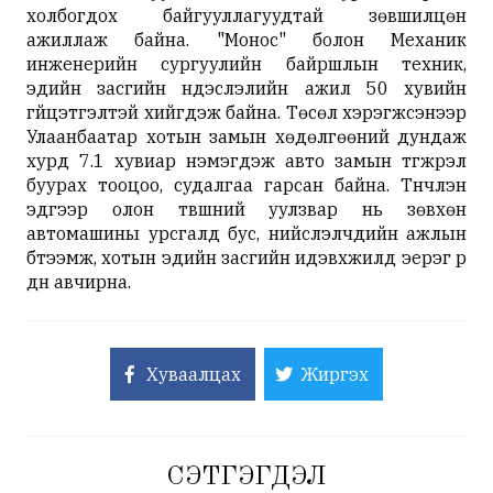
холбогдох байгууллагуудтай зөвшилцөн
ажиллаж байна. "Монос" болон Механик
инженерийн сургуулийн байршлын техник,
эдийн засгийн үндэслэлийн ажил 50 хувийн
гүйцэтгэлтэй хийгдэж байна. Төсөл хэрэгжсэнээр
Улаанбаатар хотын замын хөдөлгөөний дундаж
хурд 7.1 хувиар нэмэгдэж авто замын түгжрэл
буурах тооцоо, судалгаа гарсан байна. Түүнчлэн
эдгээр олон түвшний уулзвар нь зөвхөн
автомашины урсгалд бус, нийслэлчүүдийн ажлын
бүтээмж, хотын эдийн засгийн идэвхжилд эерэг үр
дүн авчирна.
Хуваалцах
Жиргэх
СЭТГЭГДЭЛ