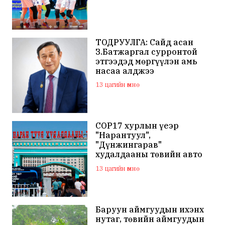
ТОДРУУЛГА: Сайд асан
З.Батжаргал сурронтой
этгээдэд мөргүүлэн амь
насаа алджээ
13 цагийн өмнө
COP17 хурлын үеэр
"Нарантуул",
"Дүнжингарав"
худалдааны төвийн авто
зогсоолыг хаана
13 цагийн өмнө
Баруун аймгуудын ихэнх
нутаг, төвийн аймгуудын