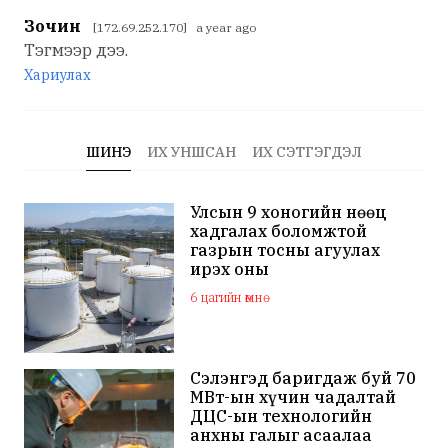
Зочин
[172.69.252.170] a year ago
Тэгмээр дээ.
Хариулах
ШИНЭ
ИХ УНШСАН
ИХ СЭТГЭГДЭЛ
Улсын 9 хоногийн нөөц
хадгалах боломжтой
газрын тосны агуулах
ирэх оны
арванхоёрдугаар сар
6 цагийн өмнө
ашиглалтад орно
Сэлэнгэд баригдаж буй 70
МВт-ын хүчин чадалтай
ДЦС-ын технологийн
анхны галыг асаалаа