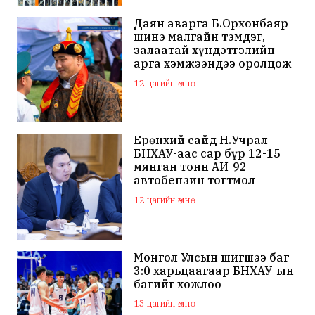
Даян аварга Б.Орхонбаяр
шинэ малгайн тэмдэг,
залаатай хүндэтгэлийн
арга хэмжээндээ оролцож
байна
12 цагийн өмнө
Ерөнхий сайд Н.Учрал
БНХАУ-аас сар бүр 12-15
мянган тонн АИ-92
автобензин тогтмол
нийлүүлэх хүсэлт тавилаа
12 цагийн өмнө
Монгол Улсын шигшээ баг
3:0 харьцаагаар БНХАУ-ын
багийг хожлоо
13 цагийн өмнө