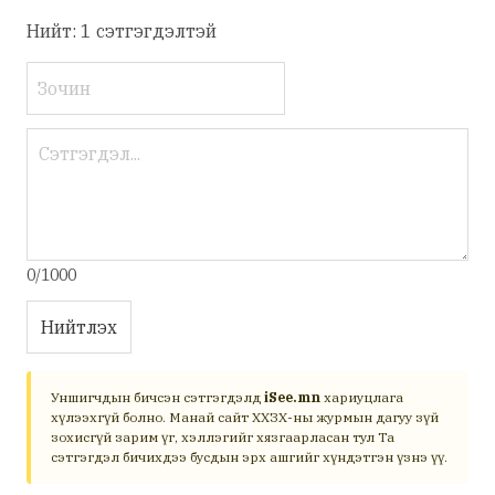
Нийт: 1 сэтгэгдэлтэй
0/1000
Нийтлэх
Уншигчдын бичсэн сэтгэгдэлд
iSee.mn
хариуцлага
хүлээхгүй болно. Манай сайт ХХЗХ-ны журмын дагуу зүй
зохисгүй зарим үг, хэллэгийг хязгаарласан тул Та
сэтгэгдэл бичихдээ бусдын эрх ашгийг хүндэтгэн үзнэ үү.