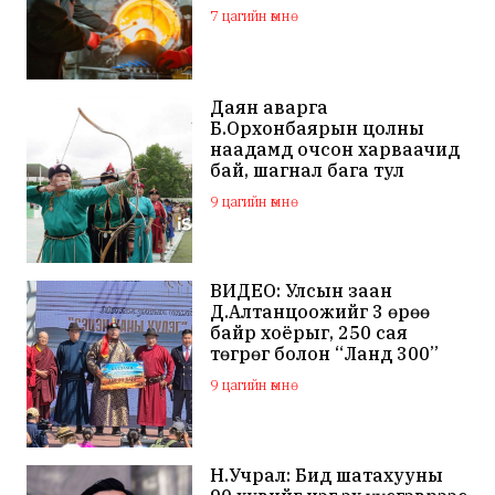
7 цагийн өмнө
Даян аварга
Б.Орхонбаярын цолны
наадамд очсон харваачид
бай, шагнал бага тул
наадамд оролцохгүй
9 цагийн өмнө
гэдгээ мэдэгдлээ
ВИДЕО: Улсын заан
Д.Алтанцоожийг 3 өрөө
байр хоёрыг, 250 сая
төгрөг болон “Ланд 300”
маркийн автомашинаар
9 цагийн өмнө
мялаажээ
Н.Учрал: Бид шатахууны