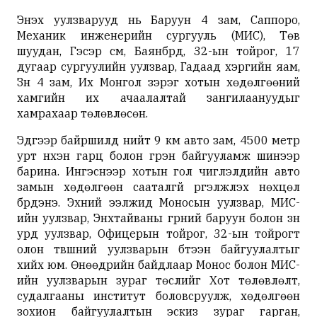
Энэхүү уулзварууд нь Баруун 4 зам, Саппоро,
Механик инженерийн сургууль (МИС), Төв
шуудан, Гэсэр сүм, Баянбүрд, 32-ын тойрог, 17
дугаар сургуулийн уулзвар, Гадаад хэргийн яам,
Зүүн 4 зам, Их Монгол зэрэг хотын хөдөлгөөний
хамгийн их ачаалалтай зангилаануудыг
хамрахаар төлөвлөсөн.
Эдгээр байршилд нийт 9 км авто зам, 4500 метр
урт нүхэн гарц болон гүүрэн байгууламж шинээр
барина. Ингэснээр хотын гол чиглэлүүдийн авто
замын хөдөлгөөн сааталгүй үргэлжлэх нөхцөл
бүрдэнэ. Эхний ээлжид Моносын уулзвар, МИС-
ийн уулзвар, Энхтайваны гүүрний баруун болон зүүн
урд уулзвар, Офицерын тойрог, 32-ын тойрогт
олон түвшний уулзварын бүтээн байгуулалтыг
хийх юм. Өнөөдрийн байдлаар Монос болон МИС-
ийн уулзварын зураг төслийг Хот төлөвлөлт,
судалгааны институт боловсруулж, хөдөлгөөн
зохион байгуулалтын эскиз зураг гарган,