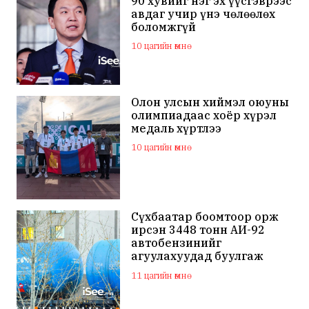
90 хувийг нэг эх үүсгэврээс
авдаг учир үнэ чөлөөлөх
боломжгүй
10 цагийн өмнө
Олон улсын хиймэл оюуны
олимпиадаас хоёр хүрэл
медаль хүртлээ
10 цагийн өмнө
Сүхбаатар боомтоор орж
ирсэн 3448 тонн АИ-92
автобензинийг
агуулахуудад буулгаж
байна
11 цагийн өмнө