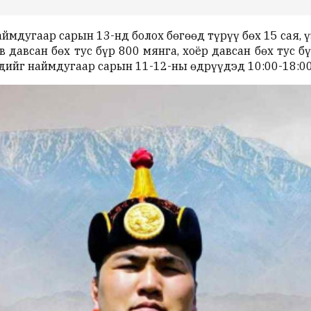
мдугаар сарын 13-нд болох бөгөөд түрүү бөх 15 сая, үзү
ав давсан бөх тус бүр 800 мянга, хоёр давсан бөх тус б
дийг наймдугаар сарын 11-12-ны өдрүүдэд 10:00-18:00