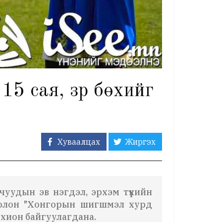
 сая, үзүүр бөхийг
Хуваалцах
Жиргэх
чуудын эв нэгдэл, эрхэм түүхийн
 болон "Хонгорын шигшмэл хурд
хион байгуулагдана.