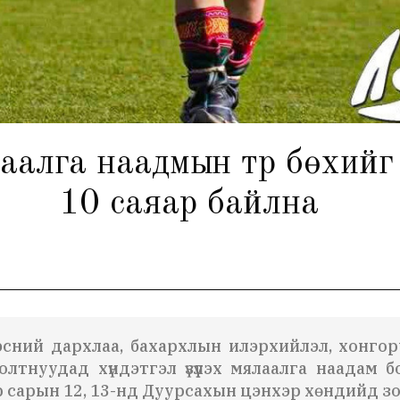
га наадмын түрүү бөхийг 15
10 саяар байлна
дэсний дархлаа, бахархлын илэрхийлэл, хонгор
лтнуудад хүндэтгэл үзүүлэх мялаалга наадам
 сарын 12, 13-нд Дуурсахын цэнхэр хөндийд зо