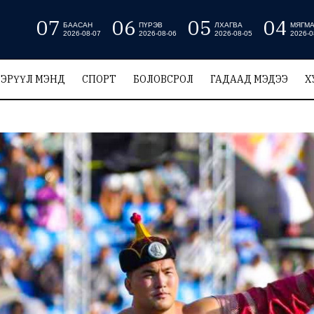
07
06
05
04
БААСАН
ПҮРЭВ
ЛХАГВА
МЯГМ
2026-08-07
2026-08-06
2026-08-05
2026-0
ЭРҮҮЛ МЭНД
СПОРТ
БОЛОВСРОЛ
ГАДААД МЭДЭЭ
Х