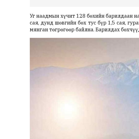
Уг наадмын хүчит 128 бөхийн барилдаан най
сая, дунд шөвгийн бөх тус бүр 1,5 сая, гур
мянган төгрөгөөр байлна. Барилдах бөхчүү