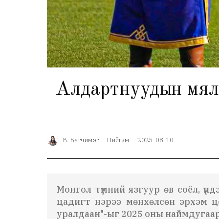
Алдартнуудын мялаал
Б. Батчимэг
Нийгэм
2025-08-10
Монгол түмний язгуур өв соёл, үн
цадигт нэрээ мөнхөлсөн эрхэм цо
уралдаан"-ыг 2025 оны наймдугаар