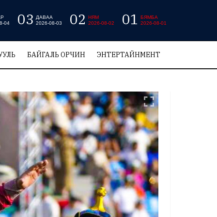
03
02
01
АР
ДАВАА
НЯМ
БЯМБА
8-04
2026-08-03
2026-08-02
2026-08-01
УУЛЬ
БАЙГАЛЬ ОРЧИН
ЭНТЕРТАЙНМЕНТ