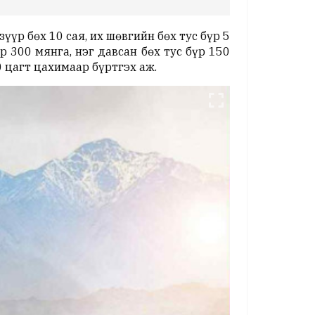
үр бөх 10 сая, их шөвгийн бөх тус бүр 5
үр 300 мянга, нэг давсан бөх тус бүр 150
 цагт цахимаар бүртгэх аж.