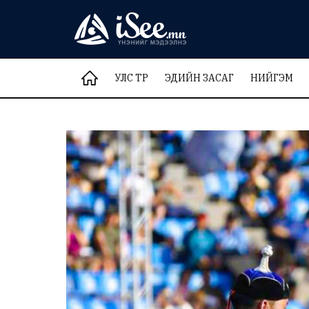
УЛС ТӨР
ЭДИЙН ЗАСАГ
НИЙГЭМ