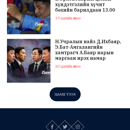
хүндэтгэлийн хүчит
бөхийн барилдаан 13.00
цагаас эхэлнэ
19 цагийн өмнө
Н.Учралын найз Д.Ихбаяр,
Э.Бат-Амгалангийн
хамтрагч А.Баяр нарын
маргаан ирэх намар
нийслэлийн МАН дахин
20 цагийн өмнө
хагарахыг харуулж байна
ЦААШ ҮЗЭХ