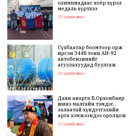
олимпиадаас хоёр хүрэл
медаль хүртлээ
15 цагийн өмнө
Сүхбаатар боомтоор орж
ирсэн 3448 тонн АИ-92
автобензинийг
агуулахуудад буулгаж
байна
16 цагийн өмнө
Даян аварга Б.Орхонбаяр
шинэ малгайн тэмдэг,
залаатай хүндэтгэлийн
арга хэмжээндээ оролцож
байна
17 цагийн өмнө