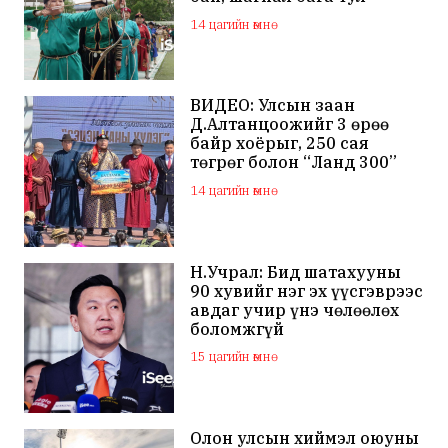
наадамд оролцохгүй
14 цагийн өмнө
гэдгээ мэдэгдлээ
ВИДЕО: Улсын заан
Д.Алтанцоожийг 3 өрөө
байр хоёрыг, 250 сая
төгрөг болон “Ланд 300”
маркийн автомашинаар
14 цагийн өмнө
мялаажээ
Н.Учрал: Бид шатахууны
90 хувийг нэг эх үүсгэврээс
авдаг учир үнэ чөлөөлөх
боломжгүй
15 цагийн өмнө
Олон улсын хиймэл оюуны