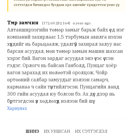
сэтгэгдэл бичихдээ бусдын эрх ашгийг хүндэтгэн үзнэ үү.
Төмөр замчин
[172.69.252.164] a year ago
Алтанширээгийн төмөр замыг барьж байх үед нэг
компаний захирлаас 1,5 тэрбумын авилга нэхэн
хүүхдийг нь барьцаалж, удалгүй захирал залуу нас
барсан асуудал, мөн төмөр замын машин шахсан
хэрэг бий. Вагон зардаг асуудал энэ үеэс үүссэн
гэдэг. Орлогч нь байсан Ганболд, Пунцаг хоёр
вагон зарахад их нөлөөтэй оролцож, Чойр
өртөөний салбар замуудыг нэлээн самарч,
карманаа ч сайн түнтийлгэсэн. Пунцагийн ланд
300 гийн асуудал юу болсон бэ. Ах дүүс дээр нь
бүртгэгдсэн үл хөдлөхүүд нэлээн бий шүү.
Хариулах
ШИНЭ
ИХ УНШСАН
ИХ СЭТГЭГДЭЛ