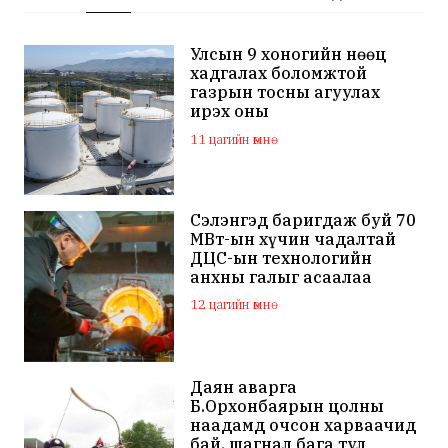
Улсын 9 хоногийн нөөц
хадгалах боломжтой
газрын тосны агуулах
ирэх оны
арванхоёрдугаар сар
11 цагийн өмнө
ашиглалтад орно
Сэлэнгэд баригдаж буй 70
МВт-ын хүчин чадалтай
ДЦС-ын технологийн
анхны галыг асаалаа
12 цагийн өмнө
Даян аварга
Б.Орхонбаярын цолны
наадамд очсон харваачид
бай, шагнал бага тул