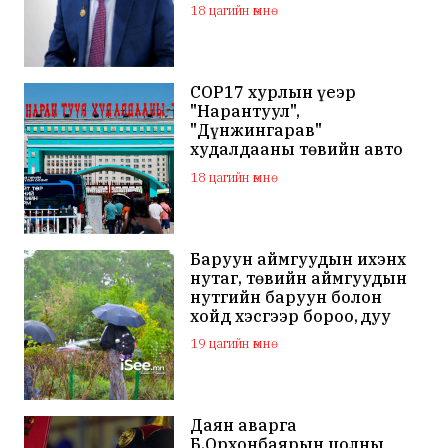
18 цагийн өмнө
COP17 хурлын үеэр
"Нарантуул",
"Дүнжингарав"
худалдааны төвийн авто
зогсоолыг хаана
18 цагийн өмнө
Баруун аймгуудын ихэнх
нутаг, төвийн аймгуудын
нутгийн баруун болон
хойд хэсгээр бороо, дуу
цахилгаантай аадар бороо
19 цагийн өмнө
Даян аварга
Б.Орхонбаярын цолны