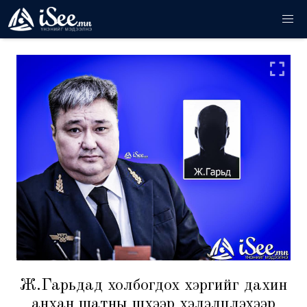
Ж.Гарьдад холбогдох хэргийг дахин
анхан шатны шүүхээр хэлэлцүүлэхээр