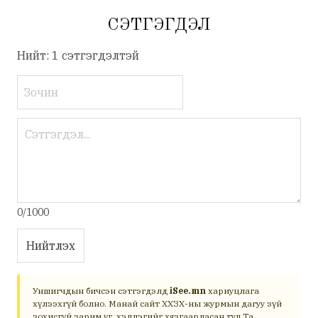
СЭТГЭГДЭЛ
Нийт: 1 сэтгэгдэлтэй
0/1000
Нийтлэх
Уншигчдын бичсэн сэтгэгдэлд
iSee.mn
хариуцлага
хүлээхгүй болно. Манай сайт ХХЗХ-ны журмын дагуу зүй
зохисгүй зарим үг, хэллэгийг хязгаарласан тул Та