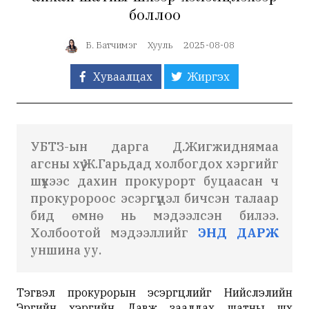
боллоо
Б. Батчимэг
Хууль
2025-08-08
Хуваалцах
Жиргэх
УБТЗ-ын дарга Д.Жигжиднямаа
агсны хүү Ж.Гарьдад холбогдох хэргийг
шүүхээс дахин прокурорт буцаасан ч
прокуророос эсэргүүцэл бичсэн талаар
бид өмнө нь мэдээлсэн билээ.
Холбоотой мэдээллийг
ЭНД ДАРЖ
уншина уу.
Тэгвэл прокурорын эсэргүүцлийг Нийслэлийн
Эрүүгийн хэргийн Давж заалдах шатны шүүх