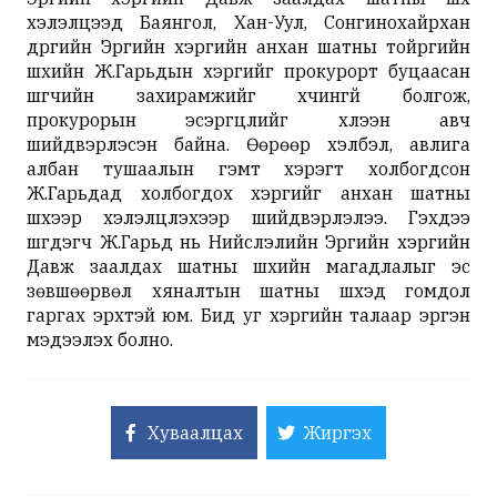
хэлэлцээд Баянгол, Хан-Уул, Сонгинохайрхан
дүүргийн Эрүүгийн хэргийн анхан шатны тойргийн
шүүхийн Ж.Гарьдын хэргийг прокурорт буцаасан
шүүгчийн захирамжийг хүчингүй болгож,
прокурорын эсэргүүцлийг хүлээн авч
шийдвэрлэсэн байна. Өөрөөр хэлбэл, авлига
албан тушаалын гэмт хэрэгт холбогдсон
Ж.Гарьдад холбогдох хэргийг анхан шатны
шүүхээр хэлэлцүүлэхээр шийдвэрлэлээ. Гэхдээ
шүүгдэгч Ж.Гарьд нь Нийслэлийн Эрүүгийн хэргийн
Давж заалдах шатны шүүхийн магадлалыг эс
зөвшөөрвөл хяналтын шатны шүүхэд гомдол
гаргах эрхтэй юм. Бид уг хэргийн талаар эргэн
мэдээлэх болно.
Хуваалцах
Жиргэх