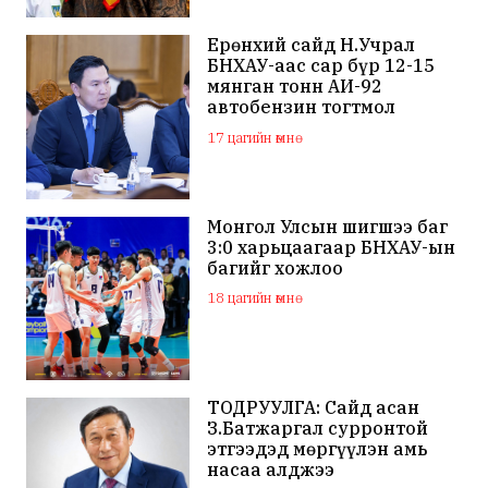
Ерөнхий сайд Н.Учрал
БНХАУ-аас сар бүр 12-15
мянган тонн АИ-92
автобензин тогтмол
нийлүүлэх хүсэлт тавилаа
17 цагийн өмнө
Монгол Улсын шигшээ баг
3:0 харьцаагаар БНХАУ-ын
багийг хожлоо
18 цагийн өмнө
ТОДРУУЛГА: Сайд асан
З.Батжаргал сурронтой
этгээдэд мөргүүлэн амь
насаа алджээ