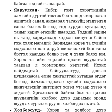
байгаа гэдгийг санаарай.
Яаруулсан-
Кибер гэмт хэрэгтнүүдийн
хамгийн дуртай тактик бол таньд ямар нэгэн
ашигтай санал, анхаарал татахуйц мэдээлэл
санал болгох бөгөөд түүнд хурдан хугацаанд
таныг хариу өгөхийг шаардах. Тэдний зарим
нь танд хариулахад хэдхэн минут л байна
гэж хэлж магадгүй. Заримдаа хэрэв та хувийн
мэдээллээ нэн даруй шинэчлэхгүй бол таны
бүртгэл хаагдах болно гэж ч хэлж болох юм.
Хэрэв та ийм төрлийн цахим шуудантай
таарвал үл тоомсорлох хэрэгтэй. Ихэнх
найдвартай байгууллагууд дансаа
цуцлахаасаа өмнө хангалттай хугацаа өгдөг
бөгөөд үйлчлүүлэгчдээсээ хувийн мэдээллээ
шинэчлэхийг интернет эсвэл утсаар хэзээ ч
хүсдэггүй. Эргэлзээтэй байгаа бол та цахим
шуудангийн холбоос дээр дарахын оронд
шууд эх сурвалж руу нь холбогдох нь зүүтэй.
Х
олбоосууд-
Хэрэв та холбоос дээр