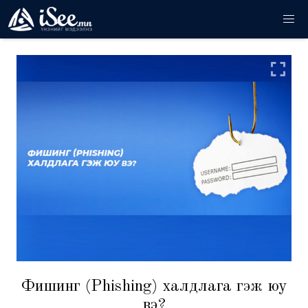
Фишинг (Phishing) халдлага гэж юу
вэ?