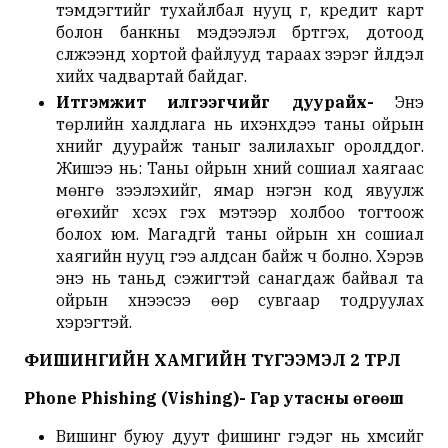
тэмдэгтийг тухайлбал нууц үг, кредит карт
болон банкны мэдээлэл бүртгэх, дотоод
сүлжээнд хортой файлууд тараах зэрэг үйлдэл
хийх чадвартай байдаг.
Итгэмжит илгээгчийг дуурайх-
Энэ
төрлийн халдлага нь ихэнхдээ таны ойрын
хүнийг дуурайж таныг залилахыг оролддог.
Жишээ нь: Таны ойрын хүний сошиал хаягаас
мөнгө зээлэхийг, ямар нэгэн код явуулж
өгөхийг хүсэх гэх мэтээр холбоо тогтоож
болох юм. Магадгүй таны ойрын хүн сошиал
хаягийн нууц үгээ алдсан байж ч болно. Хэрэв
энэ нь таньд сэжигтэй санагдаж байвал та
ойрын хүүнээсээ өөр сувгаар тодруулах
хэрэгтэй.
ФИШИНГИЙН
ХАМГИЙН ТҮГЭЭМЭЛ
2 ТӨРӨЛ
Phone Phishing
(Vishing)- Гар утасны өгөөш
Вишинг буюу дуут фишинг гэдэг нь хүмүүсийг