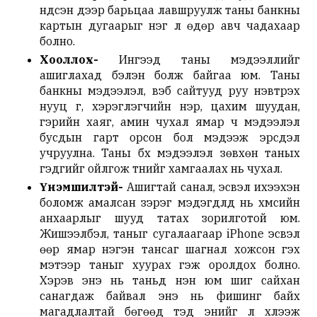
үндсэн дээр барьцаа лавшруулж таны банкны
картын дугаарыг нэг л өдөр авч чадахаар
болно.
Хооллох-
Ингээд таны мэдээллийг
ашиглахад бэлэн болж байгаа юм. Таны
банкны мэдээлэл, вэб сайтууд руу нэвтрэх
нууц үг, хэрэглэгчийн нэр, цахим шуудан,
гэрийн хаяг, амин чухал ямар ч мэдээлэл
бусдын гарт орсон бол мэдээж эрсдэл
учруулна. Таны бүх мэдээлэл зөвхөн таных
гэдгийг ойлгож түүнийг хамгаалах нь чухал.
Үнэмшилтэй-
Ашигтай санал, эсвэл ихээхэн
боломж амалсан зэрэг мэдэгдлүүд нь хүмүүсийн
анхаарлыг шууд татах зорилготой юм.
Жишээлбэл, таныг сугалаагаар iPhone эсвэл
өөр ямар нэгэн тансаг шагнал хожсон гэх
мэтээр таныг хуурах гэж оролдох болно.
Хэрэв энэ нь таньд үнэн юм шиг сайхан
санагдаж байвал энэ нь фишинг байх
магадлалтай бөгөөд тэд энийг л хүлээж