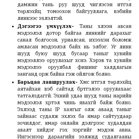
дамжин тань руу шууд чиглэсэн итгэл
төрүүлэхүйц томоохон байгууллага, вэбийн
линкээс эхлэлтэй.
Дэгээгээ үмхүүлэх-
Таны хүлээн авсан
мэдээлэл дотор байгаа линкийг дарахыг
санал болгосон, уриалсан, ихээхэн боломж
амласан мэдээлэл байх нь элбэг. Уг линк
шууд буюу шууд бусаар таныг хувийн
мэдээллээ оруулахыг хүснэ. Хэрэв та хувийн
мэдээлээ оруулбал фишинг халдлагын
занганд орж байна гэж ойлгож болно.
Барьцаа лавшруулах-
Хүмүүс итгэл төрүүлэхүйц
аятайхан вэб сайтад бүртгэлээ оруулахаас
татгалздаггүй. Эхний удаа шууд таны нарийн
мэдээлэл хүртэл чинь явахгүй байж болно.
Эхлээд таны IP хаягыг олж аваад таныг
зайнаас судалж эхлэх ба ямар сайтуудаар
зочилдог, ямар онлайн дэлгүүрээс худалдан
авалт хийдэг гэх зэргийг мэдэж авна.
Ингэснээр дараагийн ээлжид судалгааны