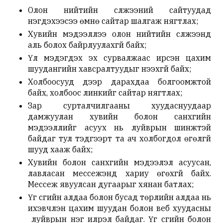
Олон нийтийн сүлжээний сайтуудад
нэгдэхээсээ өмнө сайтар шалгаж нягтлах;
Хувийн мэдээллээ олон нийтийн сүлжээнд
аль болох байрлуулахгүй байх;
Үл мэдэгдэх эх сурвалжаас ирсэн цахим
шуудангийн хавсралтуудыг нээхгүй байх;
Холбоосууд дээр дарахдаа болгоомжтой
байх, холбоос линкийг сайтар нягтлах;
Зар сурталчилгааны хуудаснуудаар
дамжуулан хувийн болон санхүүгийн
мэдээллийг асуух нь луйврын шинжтэй
байдаг тул тэдгээрт та ач холбогдол өгөлгүй
шууд хааж байх;
Хувийн болон санхүүгийн мэдээлэл асуусан,
лавласан мессежэнд хариу өгөхгүй байх.
Мессеж явуулсан дугаарыг хянан батлах;
Үг үсгийн алдаа болон бусад төрлийн алдаа нь
ихэвчлэн цахим шуудан болон веб хуудасны
луйврын нэг илрэл байдаг. Үг үсгийн болон