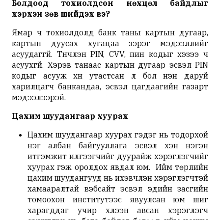
Болдоод тохиолдсон нөхцөл байдлыг
хэрхэн зөв шийдэх вэ?
Ямар ч тохиолдолд банк таны картын дугаар,
картын дуусах хугацаа зэрэг мэдээллийг
асуудаггүй. Түүнчлэн PIN, CVV, пин кодыг хэзээ ч
асуухгүй. Хэрэв танаас картын дугаар эсвэл PIN
кодыг асууж хүн утастсан л бол нэн даруй
харилцагч банкандаа, эсвэл цагдаагийн газарт
мэдээлээрэй.
Цахим шуудангаар
хуурах
Цахим шуудангаар хуурах гэдэг нь тодорхой
нэг албан байгууллага эсвэл хэн нэгэн
итгэмжит илгээгчийг дуурайж хэрэглэгчийг
хуурах гэж оролдох явдал юм. Ийм төрлийн
цахим шуудангууд нь ихэвчлэн хэрэглэгчтэй
хамааралтай вэбсайт эсвэл эдийн засгийн
томоохон институтээс явуулсан юм шиг
харагддаг учир хүлээн авсан хэрэглэгч