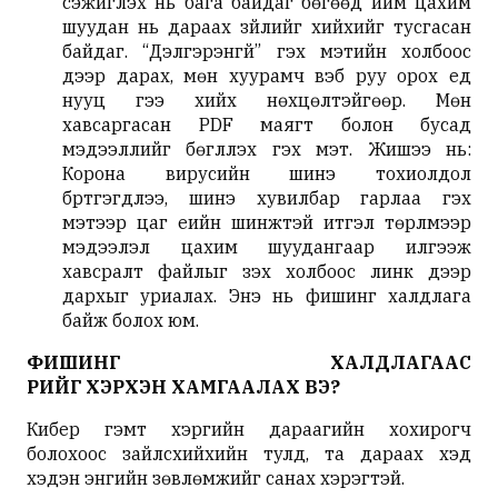
сэжиглэх нь бага байдаг бөгөөд ийм цахим
шуудан нь дараах зүйлийг хийхийг тусгасан
байдаг. “Дэлгэрэнгүй” гэх мэтийн холбоос
дээр дарах, мөн хуурамч вэб руу орох үед
нууц үгээ хийх нөхцөлтэйгөөр. Мөн
хавсаргасан PDF маягт болон бусад
мэдээллийг бөглүүлэх гэх мэт. Жишээ нь:
Корона вирусийн шинэ тохиолдол
бүртгэгдлээ, шинэ хувилбар гарлаа гэх
мэтээр цаг үеийн шинжтэй итгэл төрүүлмээр
мэдээлэл цахим шуудангаар илгээж
хавсралт файлыг үзэх холбоос линк дээр
дархыг уриалах. Энэ нь фишинг халдлага
байж болох юм.
Ф
ИШИНГ ХАЛДЛАГААС
ӨӨРИЙГӨӨ
ХЭРХЭН
ХАМГААЛАХ ВЭ?
Кибер гэмт хэргийн дараагийн хохирогч
болохоос зайлсхийхийн тулд, та дараах хэд
хэдэн энгийн зөвлөмжийг санах хэрэгтэй.