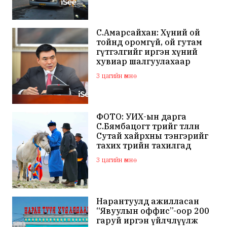
С.Амарсайхан: Хүний ой
тойнд оромгүй, ой гутам
гүтгэлгийг иргэн хүний
хувиар шалгуулахаар
хуулийн байгууллагад
3 цагийн өмнө
хандсан
ФОТО: УИХ-ын дарга
С.Бямбацогт төрийг төлөөлөн
Сутай хайрхны тэнгэрийг
тахих төрийн тахилгад
оролцлоо
3 цагийн өмнө
Нарантуулд ажилласан
“Явуулын оффис”-оор 200
гаруй иргэн үйлчлүүлж