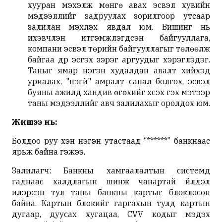
хууран мэхэлж мөнгө авах эсвэл хувийн
мэдээллийг задруулах зорилгоор утсаар
залилан мэхлэх явдал юм. Вишинг нь
ихэвчлэн итгэмжлэгдсэн байгууллага,
компани эсвэл төрийн байгууллагыг төлөөлж
байгаа дүр эсгэх зэрэг аргуудыг хэрэглэдэг.
Таныг ямар нэгэн худалдан авалт хийхэд
уриалах, "үнэгүй" амралт санал болгох, эсвэл
буяны ажилд хандив өгөхийг хүсэх гэх мэтээр
таны мэдээллийг авч залилахыг оролдох юм.
Жишээ нь:
Болдоо руу хэн нэгэн утастаад “******” банкнаас
ярьж байна гэжээ.
Залилагч: Банкны хамгаалалтын системд
гаднаас халдлагын шинж чанартай үйлдэл
илэрсэн тул таны банкны картыг блоклосон
байна. Картын блокийг гаргахын тулд картын
дугаар, дуусах хугацаа, CVV кодыг мэдэх