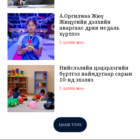
А.Оргилмаа Жюү
Жицүгийн дэлхийн
аваргаас дөрвөн медаль
хүртлээ
5 цагийн өмнө
Нийслэлийн цэцэрлэгийн
бүртгэл наймдугаар сарын
10-нд эхэлнэ
5 цагийн өмнө
ЦААШ ҮЗЭХ