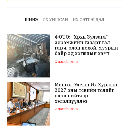
ШИНЭ
ИХ УНШСАН
ИХ СЭТГЭГДЭЛ
ФОТО: “Хөөрхөн Зулзага”
асрамжийн газарт гал
гарч, олон нохой, муурын
байр эд хогшлын хамт
шатжээ
2 цагийн өмнө
Монгол Улсын Их Хурлын
2027 оны төсвийн төслийг
олон нийтээр
хэлэлцүүллээ
2 цагийн өмнө