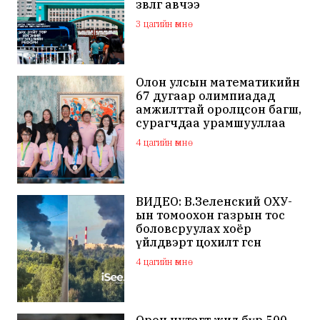
зөвлөгөө авчээ
3 цагийн өмнө
Олон улсын математикийн
67 дугаар олимпиадад
амжилттай оролцсон багш,
сурагчдаа урамшууллаа
4 цагийн өмнө
ВИДЕО: В.Зеленский ОХУ-
ын томоохон газрын тос
боловсруулах хоёр
үйлдвэрт цохилт өгснөө
мэдэгдлээ
4 цагийн өмнө
Орон нутагт жил бүр 500-