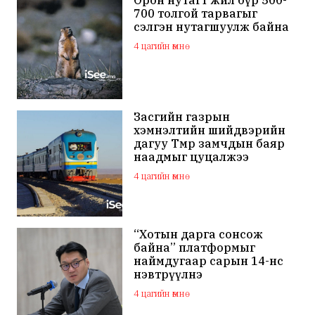
700 толгой тарвагыг
сэлгэн нутагшуулж байна
4 цагийн өмнө
Засгийн газрын
хэмнэлтийн шийдвэрийн
дагуу Төмөр замчдын баяр
наадмыг цуцалжээ
4 цагийн өмнө
“Хотын дарга сонсож
байна” платформыг
наймдугаар сарын 14-нөөс
нэвтрүүлнэ
4 цагийн өмнө