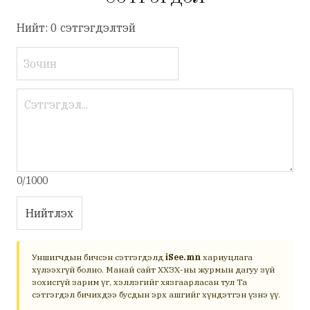
Нийт: 0 сэтгэгдэлтэй
0/1000
Нийтлэх
Уншигчдын бичсэн сэтгэгдэлд
iSee.mn
хариуцлага
хүлээхгүй болно. Манай сайт ХХЗХ-ны журмын дагуу зүй
зохисгүй зарим үг, хэллэгийг хязгаарласан тул Та
сэтгэгдэл бичихдээ бусдын эрх ашгийг хүндэтгэн үзнэ үү.