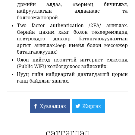
дүрмийн алдаа, өвөрмөц бичиглэл,
найрууллагын алдаанаас та
болгоомжлоорой.
Two factor authentication /2FA/ ашиглах.
Өөрийн цахим хаяг болон төхөөрөмжүүдэд
нэвтрэхдээ давхар баталгаажуулалтын
аргыг ашиглах.(өөр имейл болон мессежер
баталгаажуулах)
Олон нийтэд нээлттэй интернет сүлжээнд
(Public WiFi) холбогдохоос зайлсхийх;
Нууц үгийн найдвартай давтагдашгүй цорын
ганц байдлыг хангах.
Хуваалцах
Жиргэх
СЭТГЭГДЭЛ