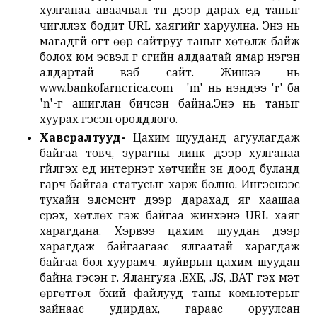
хулганаа аваачвал түүн дээр дарах үед таныг
чиглүүлэх бодит URL хаягийг харуулна. Энэ нь
магадгүй огт өөр сайтруу таныг хөтөлж байж
болох юм эсвэл үг үсгийн алдаатай ямар нэгэн
алдартай вэб сайт. Жишээ нь
www.bankofarnerica.com - 'm' нь үнэндээ 'r' ба
'n'-г ашиглан бичсэн байна.Энэ нь таныг
хуурах гэсэн оролдлого.
Хавсралтууд-
Цахим шууданд агуулагдаж
байгаа товч, зурагны линк дээр хулганаа
гүйлгэх үед интернэт хөтчийн зүүн доод буланд
гарч байгаа статусыг харж болно. Ингэснээс
тухайн элемент дээр дарахад яг хаашаа
үсрэх, хөтлөх гэж байгаа жинхэнэ URL хаяг
харагдана. Хэрвээ цахим шуудан дээр
харагдаж байгаагаас ялгаатай харагдаж
байгаа бол хуурамч, луйврын цахим шуудан
байна гэсэн үг. Ялангуяа .EXE, .JS, .BAT гэх мэт
өргөтгөл бүхий файлууд таны комьютерыг
зайнаас удирдах, гараас оруулсан