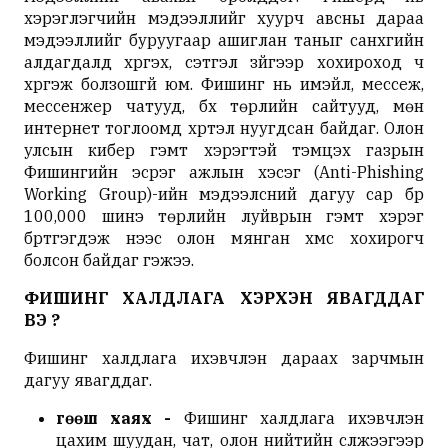
хэрэглэгчийн мэдээллийг хуурч авсны дараа
мэдээллийг буруугаар ашиглан таныг санхүүгийн
алдагдалд хүргэх, сэтгэл зүйгээр хохироход ч
хүргэж болзошгүй юм. Фишинг нь имэйл, мессеж,
мессенжер чатууд, бүх төрлийн сайтууд, мөн
интернет тоглоомд хүртэл нуугдсан байдаг. Олон
улсын кибер гэмт хэрэгтэй тэмцэх газрын
Фишингийн эсрэг ажлын хэсэг (Anti-Phishing
Working Group)-ийн мэдээлсний дагуу сар бүр
100,000 шинэ төрлийн луйврын гэмт хэрэг
бүртгэгдэж үүнээс олон мянган хүмүүс хохирогч
болсон байдаг гэжээ.
ФИШИНГ
ХАЛДЛАГА
ХЭРХЭН ЯВАГДДАГ
ВЭ ?
Фишинг халдлага ихэвчлэн дараах зарчмын
дагуу явагддаг.
Өгөөш хаях -
Фишинг халдлага ихэвчлэн
цахим шуудан, чат, олон нийтийн сүлжээгээр