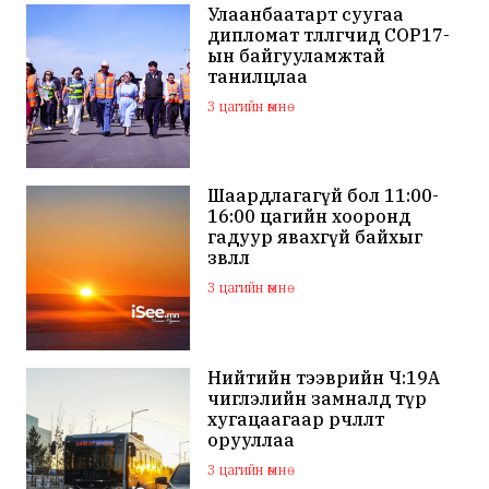
Улаанбаатарт суугаа
дипломат төлөөлөгчид COP17-
ын байгууламжтай
танилцлаа
3 цагийн өмнө
Шаардлагагүй бол 11:00-
16:00 цагийн хооронд
гадуур явахгүй байхыг
зөвлөлөө
3 цагийн өмнө
Нийтийн тээврийн Ч:19А
чиглэлийн замналд түр
хугацаагаар өөрчлөлт
орууллаа
3 цагийн өмнө