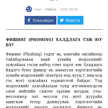
I see
Нийгэм
2025-08-06
Хуваалцах
Жиргэх
ФИШИНГ
(PHISHING)
ХАЛДЛАГА ГЭЖ ЮУ
ВЭ
?
Фишинг (Phishing) гэдэг нь хамгийн энгийнээр
тайлбарлавал хүний хувийн мэдээллийг
хулгайлах гэсэн кибер гэмт хэрэг юм. Халдлага
үйлдэгч буюу фишер нь ялангуяа хэрэглэгчийн
хувийн мэдээллийг (нэвтрэх нэр, нууц үг, пин код
гэх мэт) хулгайлах зорилготой байдаг. Тэд
мэдээллийг хулгайлахын тулд итгэмжлэгдсэн
олон нийтийн сүлжээг (цахим шуудан, утас,
мессенжер чат, мессеж гэх мэт) дуурайн
ашиглаж түүгээр дамжуулан хэрэглэгчийн
мэдээллийг авахыг оролддог. Фишерүүд нь