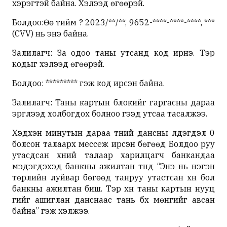
хэрэгтэй байна. Хэлээд өгөөрэй.
Болдоо:Өө тийм үү? 2023/**/**, 9652-****-****-****, ***
(CVV) нь энэ байна.
Залилагч: За одоо таны утсанд код ирнэ. Тэр
кодыг хэлээд өгөөрэй.
Болдоо: ********* гэж код ирсэн байна.
Залилагч: Таны картын блокийг гаргасны дараа
эргүүлээд холбогдох болноо гээд утсаа тасалжээ.
Хэдхэн минутын дараа түүний дансны үлдэгдэл 0
болсон талаарх мессеж ирсэн бөгөөд Болдоо руу
утасдсан хүний талаар харилцагч банкандаа
мэдэгдэхэд банкны ажилтан түүнд “Энэ нь нэгэн
төрлийн луйвар бөгөөд танруу утастсан хүн бол
банкны ажилтан биш. Тэр хүн таны картын нууц
үгийг ашиглан данснаас тань бүх мөнгийг авсан
байна” гэж хэлжээ.