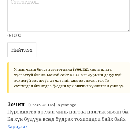
0/1000
Нийтлэх
Уншигчдын бичсэн сэтгэгдэлд
iSee.mn
хариуцлага
хүлээхгүй болно. Манай сайт ХХЗХ-ны журмын дагуу зүй
зохисгүй зарим үг, хэллэгийг хязгаарласан тул Та
сэтгэгдэл бичихдээ бусдын эрх ашгийг хүндэтгэн үзнэ үү.
Зочин
[172.69.45.146] a year ago
Пүрэвдагва арслан чинь цагтаа цалгиж явсан бөх.
Бөх хүн бүдүүн өвсөнд бүдрэх тохиолдол байх байх.
Хариулах