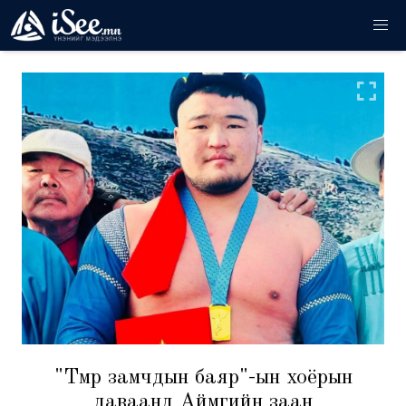
"Төмөр замчдын баяр"-ын хоёрын
даваанд Аймгийн заан