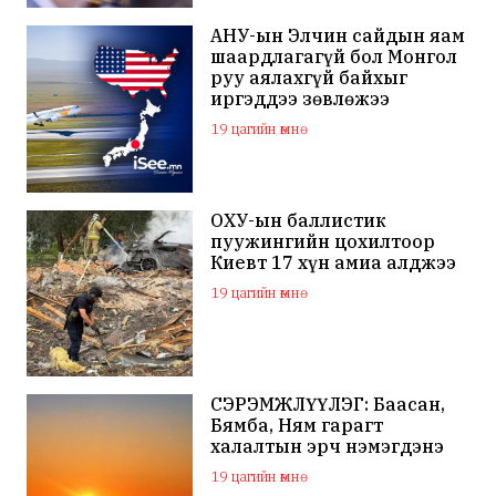
АНУ-ын Элчин сайдын яам
шаардлагагүй бол Монгол
руу аялахгүй байхыг
иргэддээ зөвлөжээ
19 цагийн өмнө
ОХУ-ын баллистик
пуужингийн цохилтоор
Киевт 17 хүн амиа алджээ
19 цагийн өмнө
СЭРЭМЖЛҮҮЛЭГ: Баасан,
Бямба, Ням гарагт
халалтын эрч нэмэгдэнэ
19 цагийн өмнө