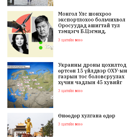
Монгол Улс шонхроо
экспортлохоо больчихвол
Оросуудад ашигтай тул
тэмцэгч Б.Цэгмид,
Н.Эрдэнэ зэрэг хүмүүсийг
3 цагийн өмнө
санхүүжүүлдэг байж
магадгүй
Украины дроны цохилтод
өртсөн 15 үйлдвэр ОХУ-ын
газрын тос боловсруулах
хүчин чадлын 45 хувийг
бүрдүүлдэг байжээ
3 цагийн өмнө
Өнөөдөр хулгана өдөр
3 цагийн өмнө