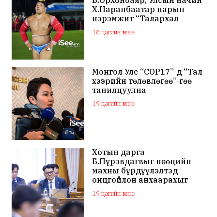
Б.Орхонбаяр, Улсын начин
Х.Наранбаатар нарын
нэрэмжит “Талархал
хүндэтгэл” хүчит бөхийн
18 цагийн өмнө
барилдаан болно
Монгол Улс “COP17”-д “Тал
хээрийн төлөвлөгөө”-гөө
танилцуулна
19 цагийн өмнө
Хотын дарга
Б.Пүрэвдагвыг нөөцийн
махны бүрдүүлэлтэд
онцгойлон анхаарахыг
үүрэг болголоо
19 цагийн өмнө