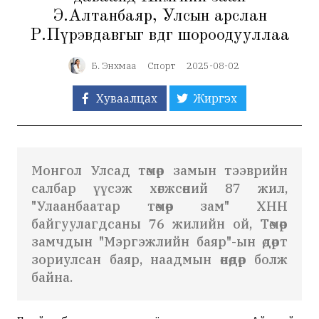
Э.Алтанбаяр, Улсын арслан
Р.Пүрэвдавгыг өвдөг шороодууллаа
Б. Энхмаа
Спорт
2025-08-02
Хуваалцах
Жиргэх
Монгол Улсад төмөр замын тээврийн
салбар үүсэж хөгжсөний 87 жил,
"Улаанбаатар төмөр зам" ХНН
байгуулагдсаны 76 жилийн ой, Төмөр
замчдын "Мэргэжлийн баяр"-ын өдөрт
зориулсан баяр, наадмын өнөөдөр болж
байна.