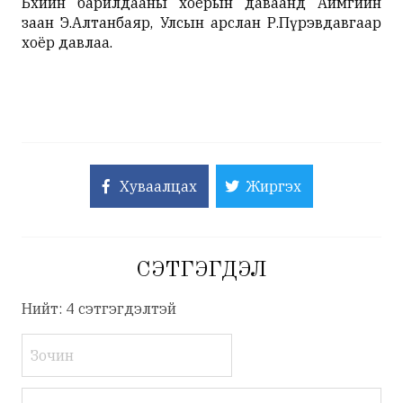
Бөхийн барилдааны хоёрын даваанд Аймгийн
заан Э.Алтанбаяр, Улсын арслан Р.Пүрэвдавгаар
хоёр давлаа.
Хуваалцах
Жиргэх
СЭТГЭГДЭЛ
Нийт: 4 сэтгэгдэлтэй