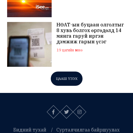
НӨАТ-ын буцаан олголтыг
8 хувь болгох өргөдөлд 14
мянга гаруй иргэн
дэмжиж гарын үсэг
зуржээ
19 цагийн өмнө
ЦААШ ҮЗЭХ
Бидний тухай
Сурталчилгаа байршуулах