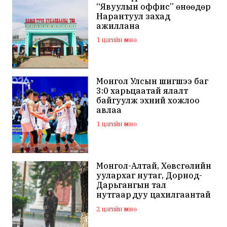
“Явуулын оффис” өнөөдөр
Нарантуул захад
ажиллана
1 цагийн өмнө
Монгол Улсын шигшээ баг
3:0 харьцаатай ялалт
байгуулж эхний хожлоо
авлаа
1 цагийн өмнө
Монгол-Алтай, Хөвсгөлийн
уулархаг нутаг, Дорнод-
Дарьгангын тал
нутгаар дуу цахилгаантай
аадар бороо орно
2 цагийн өмнө