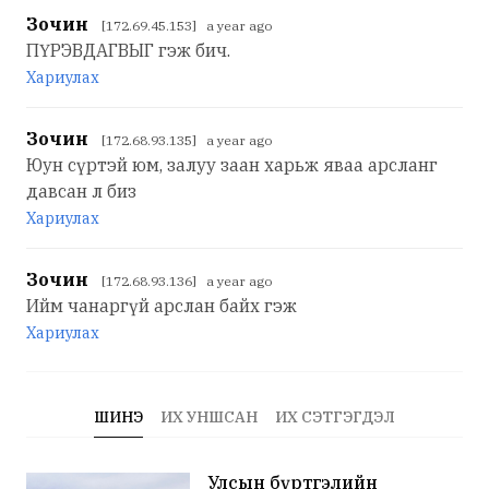
Зочин
[172.69.45.153] a year ago
ПҮРЭВДАГВЫГ гэж бич.
Хариулах
Зочин
[172.68.93.135] a year ago
Юун сүртэй юм, залуу заан харьж яваа арсланг
давсан л биз
Хариулах
Зочин
[172.68.93.136] a year ago
Ийм чанаргүй арслан байх гэж
Хариулах
ШИНЭ
ИХ УНШСАН
ИХ СЭТГЭГДЭЛ
Улсын бүртгэлийн