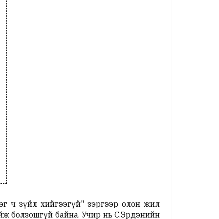
эг ч зүйл хийгээгүй" зэргээр олон жил
йж болзошгүй байна. Учир нь С.Эрдэнийн