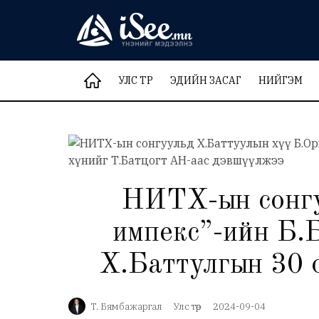
УЛС ТӨР
ЭДИЙН ЗАСАГ
НИЙГЭМ
НИТХ-ын сонгуу
импекс”-ийн Б.Б
Х.Баттулгын 30 о
Т. Бямбажаргал
Улс төр
2024-09-04