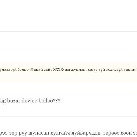
үлээхгүй болно. Манай сайт ХХЗХ-ны журмын дагуу зүй зохисгүй зарим ү
dag buzar devjee bolloo???
рээ төр рүү шунасан хулгайч луйварчдыг төрөөс хөөн за