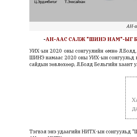
АН-а
-
АН-ААС САЛЖ "ШИНЭ НАМ"-ЫГ Б
УИХ-ын 2020 оны сонгуулийн өмнө Л.Болд,
ШИНЭ намаас 2020 оны УИХ-ын сонгуульд н
сайдын зөвлөхөөр, Л.Болд Бельгийн хаант 
Х
д
Тэгвэл энэ удаагийн НИТХ-ын сонгуульд "