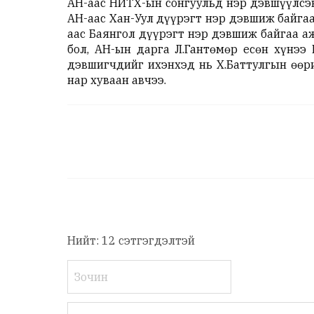
АН-аас НИТХ-ын сонгуульд нэр дэвшүүлсэ
АН-аас Хан-Уул дүүрэгт нэр дэвшиж байга
аас Баянгол дүүрэгт нэр дэвшиж байгаа а
бол, АН-ын дарга Л.Гантөмөр есөн хүнээ
дэвшигчдийг ихэнхэд нь Х.Баттулгын өөри
нар хуваан авчээ.
Нийт: 12 сэтгэгдэлтэй