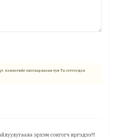
г, хэллэгийг хязгаарласан тул Та сэтгэгдэл
йлуулугааяа эрхэм сонгогч иргэдээ!!!