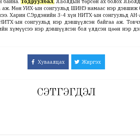
н байна.
Тодруулбал
,
Л.Болдын төрсөн ах болох Л.Бол
а аж. Мөн УИХ-ын сонгуульд ШИНЭ намаас нэр дэвшиж 
жээ. Харин С.Эрдэнийн 3-4 хүн НИТХ-ын сонгуульд АН-
 НИТХ-ын сонгуульд нэр дэвшүүлсэн байгаа аж. Товч
йн хүмүүсээ нэр дэвшүүлсэн бол үлдсэн цөөн нэр дэв
Хуваалцах
Жиргэх
СЭТГЭГДЭЛ