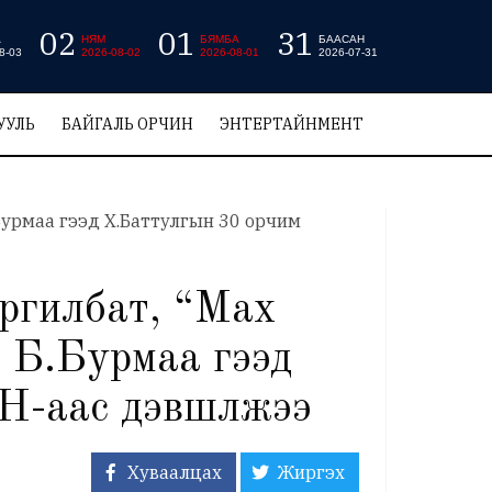
02
01
31
А
НЯМ
БЯМБА
БААСАН
8-03
2026-08-02
2026-08-01
2026-07-31
УУЛЬ
БАЙГАЛЬ ОРЧИН
ЭНТЕРТАЙНМЕНТ
ргилбат, “Мах
 Б.Бурмаа гээд
Н-аас дэвшүүлжээ
Хуваалцах
Жиргэх