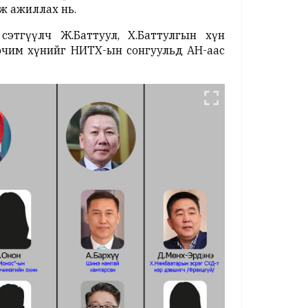
иж ажиллах нь.
сэтгүүлч Ж.Баттуул, Х.Баттулгын хүн
орчим хүнийг НИТХ-ын сонгуульд АН-аас