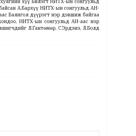
дхуягийн хүү Билэгт НИТХ-ын сонгуульд
байсан А.Бархүү НИТХ-ын сонгуульд АН-
аас Баянгол дүүрэгт нэр дэвшиж байгаа
хондоо, НИТХ-ын сонгуульд АН-аас нэр
шигчдийг Л.Гантөмөр, С.Эрдэнэ, Л.Болд