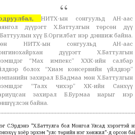
одруулбал,
НИТХ-ын сонгуульд АН-аас
аянгол дүүрэгт Х.Баттулгын төрсөн дүү
.Баттуулын хүү Б.Оргилбат нэр дэвшиж байна.
өн НИТХ-ын сонгуульд АН-аас
онгинохайрхан дүүрэгт Х.Баттулгын
зэмшдэг “Мах импекс” ХХК-ийн салбар
йлдвэр болох “Хиам консервийн үйлдвэр”
омпанийн захирал Б.Бадмаа мөн Х.Баттулгын
зэмшдэг “Талх чихэр” ХК-ийн Санхүү
ариуцсан захирал Б.Бурмаа нарыг нэр
эвшүүлсэн байна.
г С.Эрдэнэ "Х.Баттулга бол Монгол Улсад хэрэгтэй н
энэхүү хоёр эрхэм "улс төрийн нэг хөнжил"-д орсон ба