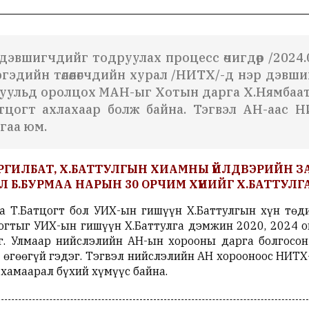
дэвшигчдийг тодруулах процесс өчигдөр /2024.
гэдийн төлөөлөгчдийн хурал /НИТХ/-д нэр дэвш
уульд оролцох МАН-ыг Хотын дарга Х.Нямбаата
тцогт ахлахаар болж байна. Тэгвэл АН-аас 
гаа юм.
Ү ОРГИЛБАТ, Х.БАТТУЛГЫН ХИАМНЫ ҮЙЛДВЭРИЙН 
 Б.БУРМАА НАРЫН 30 ОРЧИМ ХҮНИЙГ Х.БАТТУЛГА
 Т.Батцогт бол УИХ-ын гишүүн Х.Баттулгын хүн төдий
тцогтыг УИХ-ын гишүүн Х.Баттулга дэмжин 2020, 2024 
г. Улмаар нийслэлийн АН-ын хорооны дарга болгосо
 өгөөгүй гэдэг. Тэгвэл нийслэлийн АН хорооноос НИТХ
 хамаарал бүхий хүмүүс байна.