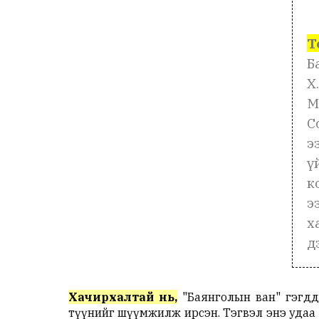
Т
Б
Х
М
С
э
ү
к
э
х
д
Хачирхалтай нь,
"Баянголын ван" гэгддэ
түүнийг шүүмжилж ирсэн. Тэгвэл энэ удаа 