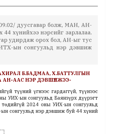
09.02/ дуусгавар болж, МАН, АН-
их 44
хүнийхээ
нэрсийг зарлалаа.
р удирдаж орох бол, АН-ыг тус
НИТХ-ын сонгуульд нэр дэвшиж
ЗАХИРАЛ Б.БАДМАА, Х.БАТТУЛГЫН
 АН-ААС НЭР ДЭВШҮҮЛЖЭЭ-
гүй түүний үгнээс гардаггүй, түүнээс
оны УИХ-ын сонгуульд Баянзүрх дүүрэгт
н төдийгүй 2024 оны УИХ-ын сонгуульд
-ын сонгуульд нэр дэвшиж буй 44 хүний