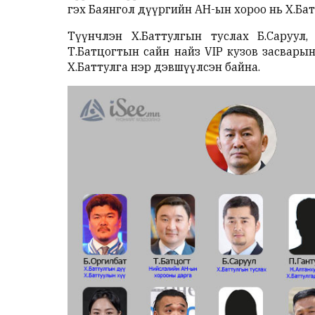
гэх Баянгол дүүргийн АН-ын хороо нь Х.Ба
Түүнчлэн Х.Баттулгын туслах Б.Саруул,
Т.Батцогтын сайн найз VIP кузов засвары
Х.Баттулга нэр дэвшүүлсэн байна.