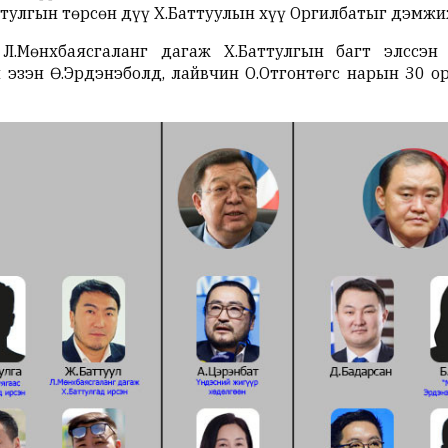
ттулгын төрсөн дүү Х.Баттуулын хүү Оргилбатыг дэмж
 Л.Мөнхбаясгаланг дагаж Х.Баттулгын багт элссэн 
н эзэн Ө.Эрдэнэболд, лайвчин О.Отгонтөгс нарын 30 