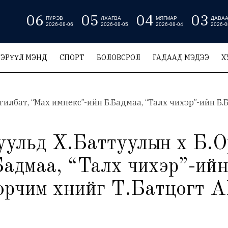
06
05
04
03
ПҮРЭВ
ЛХАГВА
МЯГМАР
ДАВА
2026-08-06
2026-08-05
2026-08-04
2026-0
ЭРҮҮЛ МЭНД
СПОРТ
БОЛОВСРОЛ
ГАДААД МЭДЭЭ
Х
льд Х.Баттуулын хүү Б.О
адмаа, “Талх чихэр”-ийн
рчим хүнийг Т.Батцогт А