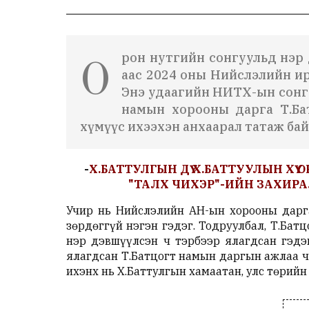
рон нутгийн сонгуульд нэр 
О
аас 2024 оны Нийслэлийн ир
Энэ удаагийн НИТХ-ын сонг
намын хорооны дарга Т.Ба
хүмүүс ихээхэн анхаарал татаж бай
-
Х.БАТТУЛГЫН ДҮҮ Х.БАТТУУЛЫН ХҮ
"ТАЛХ ЧИХЭР"-ИЙН ЗАХИРАЛ
Учир нь Нийслэлийн АН-ын хорооны дарга
зөрдөггүй нэгэн гэдэг. Тодруулбал, Т.Ба
нэр дэвшүүлсэн ч тэрбээр ялагдсан гэдэ
ялагдсан Т.Батцогт намын даргын ажлаа ч
ихэнх нь Х.Баттулгын хамаатан, улс төрийн