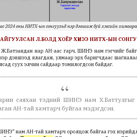
ас 2024 оны НИТХ-ын сонгуульд нэр дэвшиж буй хүмүүсийн хамаар
АЙГУУЛСАН Л.БОЛД ХОЁР ХҮНЭЭ НИТХ-ЫН СОНГУУ
 Ж.Батзандан нар АН-аас гарч, ШИНЭ нам гэгчийг байг
эр дэвшээд ялагдаж, улмаар эрх баригчдаас шагналаа
улсад суух элчин сайдаар томилогдсон байдаг.
арин саяхан тэдний ШИНЭ нам Х.Баттулгыг
аган АН-тай хамтарч буйгаа мэдэгдсэн.
ШИНЭ" нам АН-тай хамтарч оролцож байгаа гэх нэрийдл