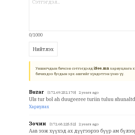
0/1000
Нийтлэх
Уншигчдын бичсэн сэтгэгдэлд
iSee.mn
хариуцлага х
бичихдээ бусдын эрх ашгийг хүндэтгэн үзнэ үү.
Buzar
[172.69.252.170] 2 years ago
Uls tur bol ah duugeeree turiin tuluu shunalt
Хариулах
Зочин
[172.68.225.52] 2 years ago
Аав ээж хүүхэд ах дүүгээрээ бүүр ам бүлээ