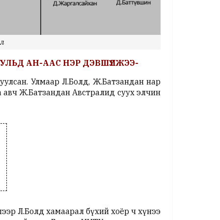
ал
ЛЬД АН-ААС НЭР ДЭВШҮҮЛЖЭЭ-
уулсан. Улмаар Л.Болд, Ж.Батзандан нар
 авч Ж.Батзандан Австралид суух элчин
ээр Л.Болд хамаарал бүхий хоёр ч хүнээ