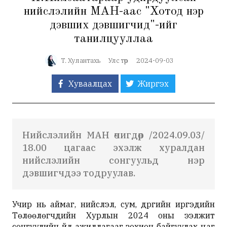
нийслэлийн МАН-аас "Хотод нэр
дэвших дэвшигчид"-ийг
танилцууллаа
Т. Хулантахь
Улс төр
2024-09-03
Хуваалцах
Жиргэх
Нийслэлийн МАН өчигдөр /2024.09.03/
18.00 цагаас эхэлж хуралдан
нийслэлийн сонгуульд нэр
дэвшигчдээ тодруулав.
Учир нь аймаг, нийслэл, сум, дүүргийн иргэдийн
Төлөөлөгчдийн Хурлын 2024 оны ээлжит
сонгуулийн үйл ажиллагааг зохион байгуулах цаг