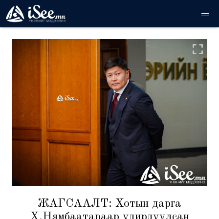
ЖАГСААЛТ: Хотын дарга
Х.Нямбаатараар удирдуулсан