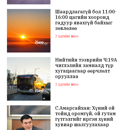
Шаардлагагүй бол 11:00-
16:00 цагийн хооронд
гадуур явахгүй байхыг
зөвлөлөө
3 цагийн өмнө
Нийтийн тээврийн Ч:19А
чиглэлийн замналд түр
хугацаагаар өөрчлөлт
орууллаа
3 цагийн өмнө
С.Амарсайхан: Хүний ой
тойнд оромгүй, ой гутам
гүтгэлгийг иргэн хүний
хувиар шалгуулахаар