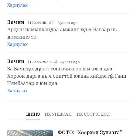
Хариулах
Зочин
[172.69.45.134] 2 years ago
Ардын намынхандаа амжилт хүсье. Багаар нь
дэмжинэ ээ.
Хариулах
Зочин
[172.69.252.166] 2 years ago
За Баянзүрх дүүрэгт сонгочихоор юм алга даа.
Хороон дарга нь ч олигтой ажлаа хийдэггүй. Ганц
Нямбаатар л юм даа.
Хариулах
ШИНЭ
ИХ УНШСАН
ИХ СЭТГЭГДЭЛ
ФОТО: “Хөөрхөн Зулзага”