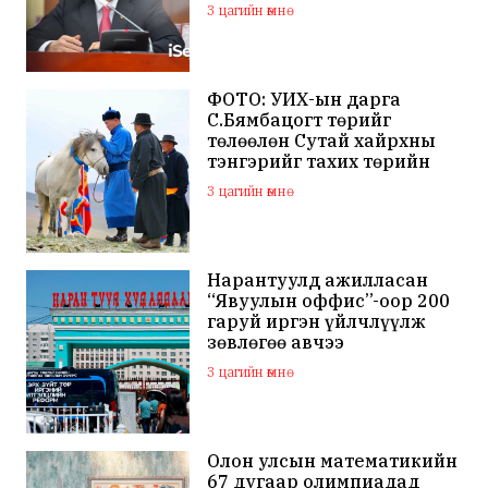
хуулийн байгууллагад
3 цагийн өмнө
хандсан
ФОТО: УИХ-ын дарга
С.Бямбацогт төрийг
төлөөлөн Сутай хайрхны
тэнгэрийг тахих төрийн
тахилгад оролцлоо
3 цагийн өмнө
Нарантуулд ажилласан
“Явуулын оффис”-оор 200
гаруй иргэн үйлчлүүлж
зөвлөгөө авчээ
3 цагийн өмнө
Олон улсын математикийн
67 дугаар олимпиадад