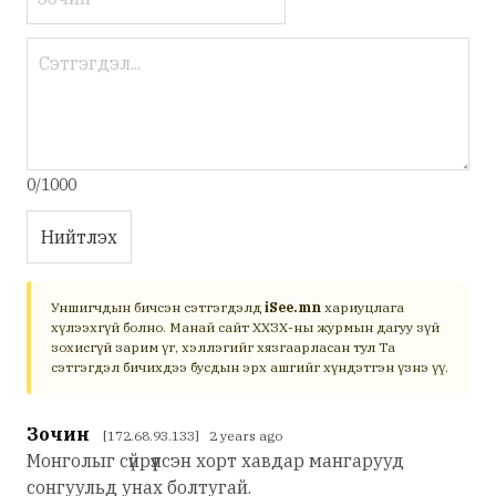
0/1000
Нийтлэх
Уншигчдын бичсэн сэтгэгдэлд
iSee.mn
хариуцлага
хүлээхгүй болно. Манай сайт ХХЗХ-ны журмын дагуу зүй
зохисгүй зарим үг, хэллэгийг хязгаарласан тул Та
сэтгэгдэл бичихдээ бусдын эрх ашгийг хүндэтгэн үзнэ үү.
Зочин
[172.68.93.133] 2 years ago
Монголыг сүйрүүлсэн хорт хавдар мангарууд
сонгуульд унах болтугай.