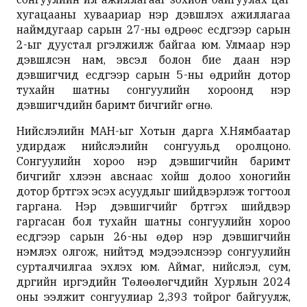
хугацааны хуваариар нэр дэвшүүлэх ажиллагаа
наймдугаар сарын 27-ны өдрөөс есдүгээр сарын
2-ыг дуустал үргэлжилж байгаа юм. Улмаар нэр
дэвшүүлсэн нам, эвсэл болон бие даан нэр
дэвшигчид есдүгээр сарын 5-ны өдрийн дотор
тухайн шатны сонгуулийн хороонд нэр
дэвшигчдийн баримт бичгийг өгнө.
Нийслэлийн МАН-ыг Хотын дарга Х.Нямбаатар
удирдаж нийслэлийн сонгуульд оролцоно.
Сонгуулийн хороо нэр дэвшигчийн баримт
бичгийг хүлээн авснаас хойш долоо хоногийн
дотор бүртгэх эсэх асуудлыг шийдвэрлэж тогтоол
гаргана. Нэр дэвшигчийг бүртгэх шийдвэр
гаргасан бол тухайн шатны сонгуулийн хороо
есдүгээр сарын 26-ны өдөр нэр дэвшигчийн
үнэмлэх олгож, нийтэд мэдээлснээр сонгуулийн
сурталчилгаа эхлэх юм. Аймаг, нийслэл, сум,
дүүргийн иргэдийн Төлөөлөгчдийн Хурлын 2024
оны ээлжит сонгуулиар 2,393 тойрог байгуулж,