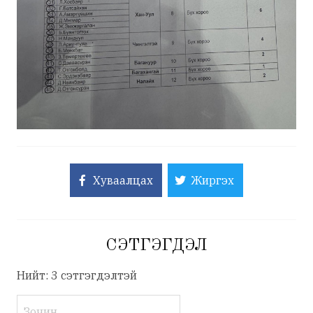
Хуваалцах
Жиргэх
СЭТГЭГДЭЛ
Нийт: 3 сэтгэгдэлтэй