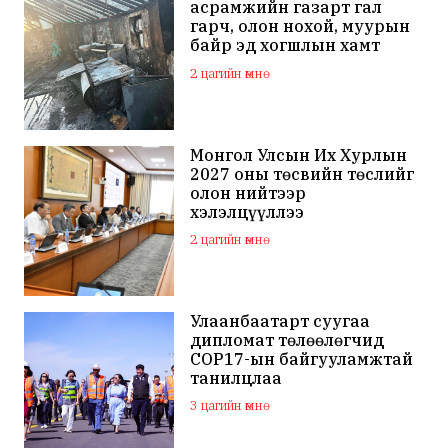
асрамжийн газарт гал
гарч, олон нохой, муурын
байр эд хогшлын хамт
шатжээ
2 цагийн өмнө
Монгол Улсын Их Хурлын
2027 оны төсвийн төслийг
олон нийтээр
хэлэлцүүллээ
2 цагийн өмнө
Улаанбаатарт суугаа
дипломат төлөөлөгчид
COP17-ын байгууламжтай
танилцлаа
3 цагийн өмнө