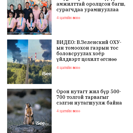
амжилттай оролцсон багш,
сурагчдаа урамшууллаа
4 цагийн өмнө
ВИДЕО: В.Зеленский ОХУ-
ын томоохон газрын тос
боловсруулах хоёр
үйлдвэрт цохилт өгснөө
мэдэгдлээ
4 цагийн өмнө
Орон нутагт жил бүр 500-
700 толгой тарвагыг
сэлгэн нутагшуулж байна
4 цагийн өмнө