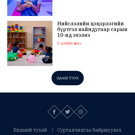
Нийслэлийн цэцэрлэгийн
бүртгэл наймдугаар сарын
10-нд эхэлнэ
5 цагийн өмнө
ЦААШ ҮЗЭХ
Бидний тухай
Сурталчилгаа байршуулах