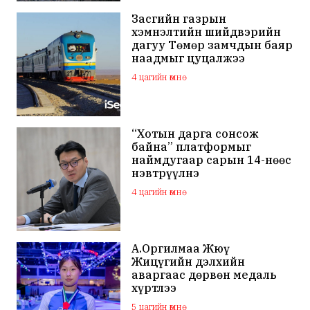
Засгийн газрын
хэмнэлтийн шийдвэрийн
дагуу Төмөр замчдын баяр
наадмыг цуцалжээ
4 цагийн өмнө
“Хотын дарга сонсож
байна” платформыг
наймдугаар сарын 14-нөөс
нэвтрүүлнэ
4 цагийн өмнө
А.Оргилмаа Жюү
Жицүгийн дэлхийн
аваргаас дөрвөн медаль
хүртлээ
5 цагийн өмнө