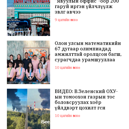
“Явуулын оффис”-оор 200
гаруй иргэн үйлчлүүлж
зөвлөгөө авчээ
9 цагийн өмнө
Олон улсын математикийн
67 дугаар олимпиадад
амжилттай оролцсон багш,
сурагчдаа урамшууллаа
10 цагийн өмнө
ВИДЕО: В.Зеленский ОХУ-
ын томоохон газрын тос
боловсруулах хоёр
үйлдвэрт цохилт өгснөө
мэдэгдлээ
10 цагийн өмнө