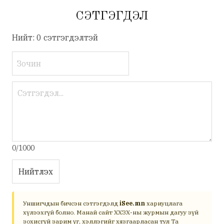
СЭТГЭГДЭЛ
Нийт: 0 сэтгэгдэлтэй
0/1000
Нийтлэх
Уншигчдын бичсэн сэтгэгдэлд
iSee.mn
хариуцлага
хүлээхгүй болно. Манай сайт ХХЗХ-ны журмын дагуу зүй
зохисгүй зарим үг, хэллэгийг хязгаарласан тул Та