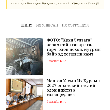
сэтгэгдэл бичихдээ бусдын эрх ашгийг хүндэтгэн үзнэ үү.
ШИНЭ
ИХ УНШСАН
ИХ СЭТГЭГДЭЛ
ФОТО: “Хөөрхөн Зулзага”
асрамжийн газарт гал
гарч, олон нохой, муурын
байр эд хогшлын хамт
шатжээ
8 цагийн өмнө
Монгол Улсын Их Хурлын
2027 оны төсвийн төслийг
олон нийтээр
хэлэлцүүллээ
8 цагийн өмнө