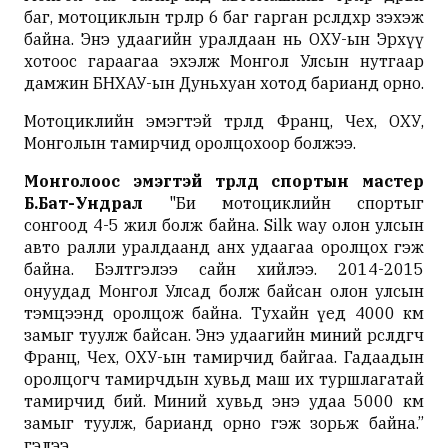
баг, мотоциклын төрлөөр 6 баг гарган өрсөлдөхөөр зэхэж
байна. Энэ удаагийн уралдаан нь ОХУ-ын Эрхүү
хотоос гараагаа эхэлж Монгол Улсын нутгаар
дамжин БНХАУ-ын Дуньхуан хотод барианд орно.
Мотоциклийн эмэгтэй төрөлд Франц, Чех, ОХУ,
Монголын тамирчид оролцохоор болжээ.
Монголоос эмэгтэй төрөлд спортын мастер
Б.Бат-Ундрал
"Би мотоциклийн спортыг
сонгоод 4-5 жил болж байна. Silk way олон улсын
авто ралли уралдаанд анх удаагаа оролцох гэж
байна. Бэлтгэлээ сайн хийлээ. 2014-2015
онуудад Монгол Улсад болж байсан олон улсын
тэмцээнд оролцож байна. Тухайн үед 4000 км
замыг туулж байсан. Энэ удаагийн миний өрсөлдөгч
Франц, Чех, ОХУ-ын тамирчид байгаа. Гадаадын
оролцогч тамирчдын хувьд маш их туршлагатай
тамирчид бий. Миний хувьд энэ удаа 5000 км
замыг туулж, барианд орно гэж зорьж байна.”
гэлээ.