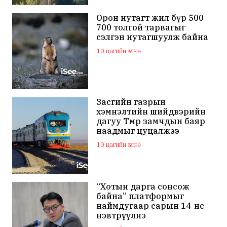
Орон нутагт жил бүр 500-
700 толгой тарвагыг
сэлгэн нутагшуулж байна
10 цагийн өмнө
Засгийн газрын
хэмнэлтийн шийдвэрийн
дагуу Төмөр замчдын баяр
наадмыг цуцалжээ
10 цагийн өмнө
“Хотын дарга сонсож
байна” платформыг
наймдугаар сарын 14-нөөс
нэвтрүүлнэ