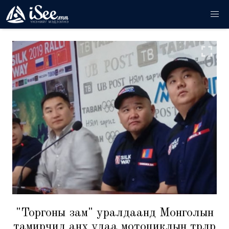
"Торгоны зам" уралдаанд Монголын
тамирчид анх удаа мотоциклын төрлөөр