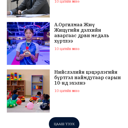
10 цагийн өмнө
А.Оргилмаа Жюү
Жицүгийн дэлхийн
аваргаас дөрвөн медаль
хүртлээ
10 цагийн өмнө
Нийслэлийн цэцэрлэгийн
бүртгэл наймдугаар сарын
10-нд эхэлнэ
10 цагийн өмнө
ЦААШ ҮЗЭХ