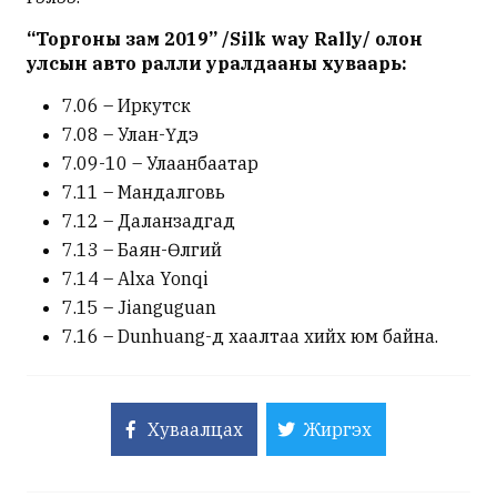
“Торгоны зам 2019” /Silk way Rally/ олон
улсын авто ралли уралдааны хуваарь:
7.06 – Иркутск
7.08 – Улан-Үдэ
7.09-10 – Улаанбаатар
7.11 – Мандалговь
7.12 – Даланзадгад
7.13 – Баян-Өлгий
7.14 – Alxa Yonqi
7.15 – Jianguguan
7.16 – Dunhuang-д хаалтаа хийх юм байна.
Хуваалцах
Жиргэх