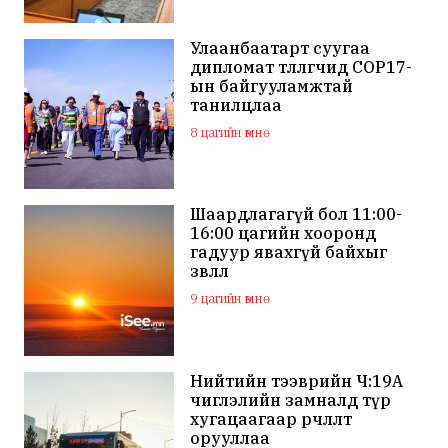
Улаанбаатарт суугаа
дипломат төлөөлөгчид COP17-
ын байгууламжтай
танилцлаа
8 цагийн өмнө
Шаардлагагүй бол 11:00-
16:00 цагийн хооронд
гадуур явахгүй байхыг
зөвлөлөө
9 цагийн өмнө
Нийтийн тээврийн Ч:19А
чиглэлийн замналд түр
хугацаагаар өөрчлөлт
орууллаа