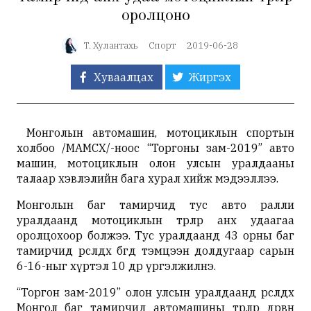
оролцоно
Т. Хулантахь
Спорт
2019-06-28
Хуваалцах
Жиргэх
Монголын автомашин, мотоциклын спортын
холбоо /МАМСХ/-ноос “Торгоны зам-2019” авто
машин, мотоциклын олон улсын уралдааны
талаар хэвлэлийн бага хурал хийж мэдээллээ.
Монголын баг тамирчид тус авто ралли
уралдаанд мотоциклын төрлөөр анх удаагаа
оролцохоор болжээ. Тус уралдаанд 43 орны баг
тамирчид өрсөлдөх бөгөөд тэмцээн долдугаар сарын
6-16-ныг хүртэл 10 өдөр үргэлжилнэ.
“Торгон зам-2019” олон улсын уралдаанд өрсөлдөх
Монгол баг тамирчид автомашины төрлөөр дөрвөн