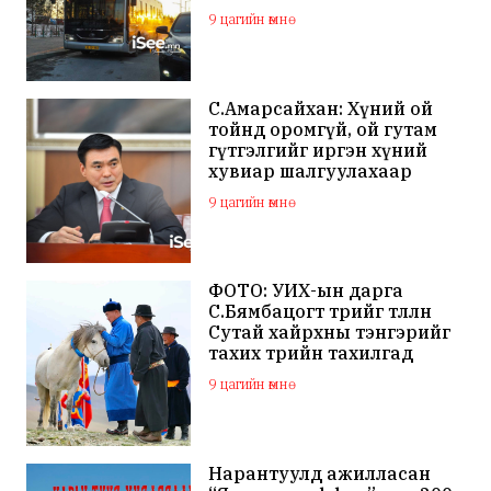
9 цагийн өмнө
С.Амарсайхан: Хүний ой
тойнд оромгүй, ой гутам
гүтгэлгийг иргэн хүний
хувиар шалгуулахаар
хуулийн байгууллагад
9 цагийн өмнө
хандсан
ФОТО: УИХ-ын дарга
С.Бямбацогт төрийг төлөөлөн
Сутай хайрхны тэнгэрийг
тахих төрийн тахилгад
оролцлоо
9 цагийн өмнө
Нарантуулд ажилласан