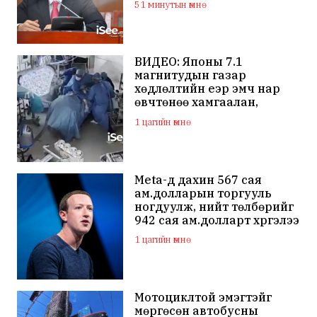
51 минутын өмнө
байгуулалт хийж
ажиллана
ВИДЕО: Японы 7.1
магнитудын газар
хөдлөлтийн үеэр эмч нар
өвчтөнөө хамгаалан,
хагалгаагаа үргэлжлүүлжээ
1 цагийн өмнө
Meta-д дахин 567 сая
ам.долларын торгууль
ногдуулж, нийт төлбөрийг
942 сая ам.долларт хүргэлээ
1 цагийн өмнө
Мотоциклтой эмэгтэйг
мөргөсөн автобусны