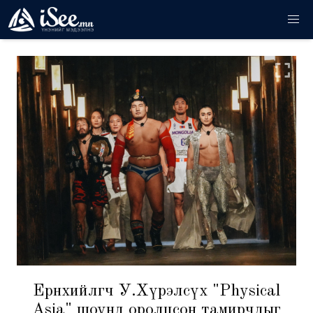
Ерөнхийлөгч У.Хүрэлсүх "Physical
Asia" шоунд оролцсон тамирчдыг