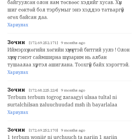
байгуулсан олон яам төсвөөс хэдийг хусав. Хүн
шиг еөктөй бол тэрбумыг энэ хэддээ татваргүй
өгөх байсан даа.
Хариулах
Зочин
[172.69.252.171] 9 months ago
Иймэрхүү хөгийн хөгийн хүмүүстэй битгий уулз ! Олон
хүмүүс гэнэт саймширна шүү. зарим нь албан
тушаалаа хүртэл ашиглана. Тоохгүй байх хэрэгтэй.
Хариулах
Зочин
[172.68.225.224] 9 months ago
Terbum terbum togrog zaraagyi ulsaa tultal ni
surtalchilsan zaluuchuudad msh ih bayarlalaa
Хариулах
Зочин
[172.69.252.170] 9 months ago
1 terbum woniig ni ugchuuch ta nariin 1 sariin