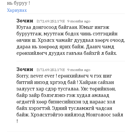
нь буруу !
Хариулах
Зочин
[172.69.252.170] 9 months ago
Юугаа донгосоод байгаан. Юмыг ингэж
буруутгаж, муутгаж бодох чинь сэтгэцийн
өвчин шүү. Хүрэлсүх чамайг дуудвал хөөрч очоод,
дараа нь хөөрөөд ярих байж. Даанч чамд
ерөнхийлөгч дуудах гавъяа байхгүй л байх.
Зочин
[172.69.252.170] 9 months ago
Sorry, never ever ! ерөнхийлөгч ч гэх шиг
битгий инээд хүргээд бай ! Хайран сайхан
залууст хар сүүдэр тусгалаа. Улс төрийнхөн,
байр зайр бэлэглэнэ гэж худал амлаад
өгдөггүй хөөрүү бизнесийнхэн эд нараас хол
байх хэрэгтэй. Эдний тусламжгүй чадсан
байж. Хүрэлсүхтэйгээ нийлээд Монголоос зайл
!