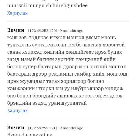
nuursnii mungu ch hurehguishdee
Хариулах
Зочин
[172.69.252.170] 9 months ago
маш зөв, тэднээс илүү хэн монгол улсыг маань
тултал нь сурталчилсан юм бэ, шагнах хэрэгтэй.
санаа хэлэхэд хөшгийн хөндийгөөс ирэх буцах
замд манай багийн зургийг тэмцээний үеийн
болон супер баатарын дүрээр мөн эртний монгол
баатарын дүрээр рекламны самбар хийх, монголд
ирэх жуулчдыг татах зорилгоор богино
хэмжээний шторкч юм уу илүү бүтээлчээр хандаж
энэ бэлэн брэндийг ашиглах хэрэгтэй. мэдээж
брэндийн эздэд урамшуулалтай
Хариулах
Зочин
[172.69.252.171] 9 months ago
Bygded n gavyat ug