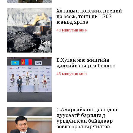
Хятадын коксжих нүүрсний
үнэ өсөж, тонн нь 1,707
юаньд хүрлээ
40 минутын өмнө
Б.Хулан жюү жицүгийн
дэлхийн аварга боллоо
45 минутын өмнө
С.Амарсайхан: Цаашдаа
дуусаагүй барилгад
урьдчилсан байдлаар
зөвшөөрөл гэрчилгээ
олгохгүй байхаар зохион