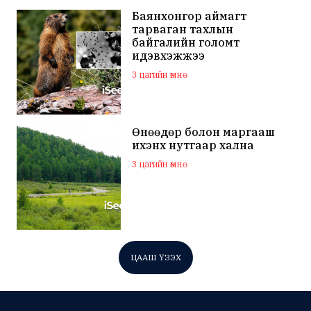
Баянхонгор аймагт
тарваган тахлын
байгалийн голомт
идэвхэжжээ
3 цагийн өмнө
Өнөөдөр болон маргааш
ихэнх нутгаар хална
3 цагийн өмнө
ЦААШ ҮЗЭХ