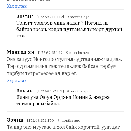
Хариулах
Зочин
[172.68.211.112] 9 months ago
Тэнэгт тэрүүгээр чинь яадаг ? Нэгэнд нь
байгаа гэсэн. хэдэн цутгамал төмөрт дуртай
гэж !
Монгол хүн
[172.69.45.149] 9 months ago
Энэ залуус Монголоо тултал сурталчилж чадлаа.
Тэр сурталчилна гэж төлөвлөж байсан тэрбум
тэрбум төгрөгөөсөө эд нар өг.
Хариулах
Зочин
[172.69.252.171] 9 months ago
Ялангуяа Оюун-Эрдэнэ Номин 2 нээрээ
тэгмээр юм байна.
Зочин
[172.69.252.170] 9 months ago
Та нар энэ муугаас л хол байх хэрэгтэй. уулздаг