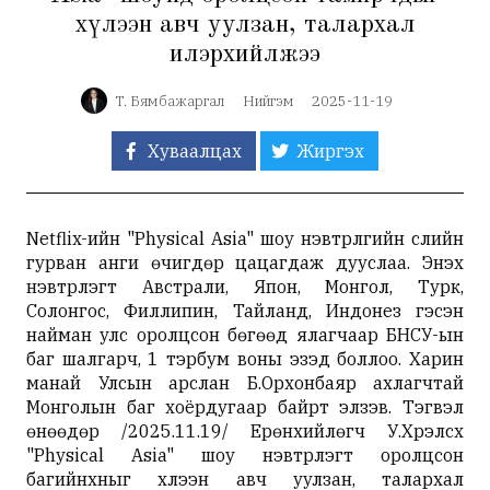
хүлээн авч уулзан, талархал
илэрхийлжээ
Т. Бямбажаргал
Нийгэм
2025-11-19
Хуваалцах
Жиргэх
Netflix-ийн "Physical Asia" шоу нэвтрүүлгийн сүүлийн
гурван анги өчигдөр цацагдаж дууслаа. Энэхүү
нэвтрүүлэгт Австрали, Япон, Монгол, Турк,
Солонгос, Филлипин, Тайланд, Индонез гэсэн
найман улс оролцсон бөгөөд ялагчаар БНСУ-ын
баг шалгарч, 1 тэрбум воны эзэд боллоо. Харин
манай Улсын арслан Б.Орхонбаяр ахлагчтай
Монголын баг хоёрдугаар байрт элзэв. Тэгвэл
өнөөдөр /2025.11.19/ Ерөнхийлөгч У.Хүрэлсүх
"Physical Asia" шоу нэвтрүүлэгт оролцсон
багийнхныг хүлээн авч уулзан, талархал