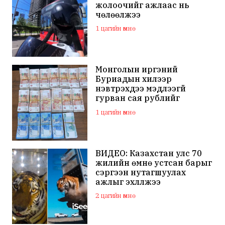
жолоочийг ажлаас нь
чөлөөлжээ
1 цагийн өмнө
Монголын иргэний
Буриадын хилээр
нэвтрэхдээ мэдүүлээгүй
гурван сая рублийг
хураажээ
1 цагийн өмнө
ВИДЕО: Казахстан улс 70
жилийн өмнө устсан барыг
сэргээн нутагшуулах
ажлыг эхлүүлжээ
2 цагийн өмнө