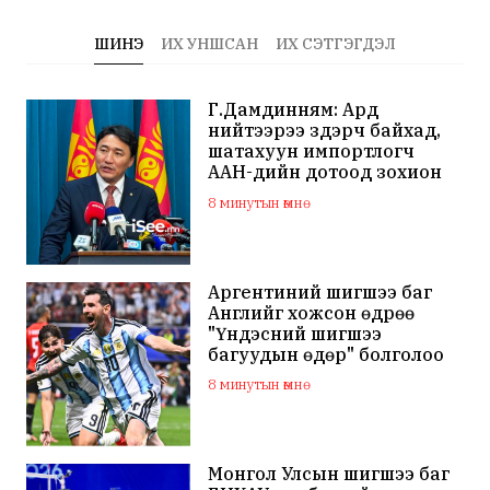
ШИНЭ
ИХ УНШСАН
ИХ СЭТГЭГДЭЛ
Г.Дамдинням: Ард
нийтээрээ зүдэрч байхад,
шатахуун импортлогч
ААН-үүдийн дотоод зохион
байгуулалтаа
8 минутын өмнө
сайжруулаач
Аргентиний шигшээ баг
Английг хожсон өдрөө
"Үндэсний шигшээ
багуудын өдөр" болголоо
8 минутын өмнө
Монгол Улсын шигшээ баг