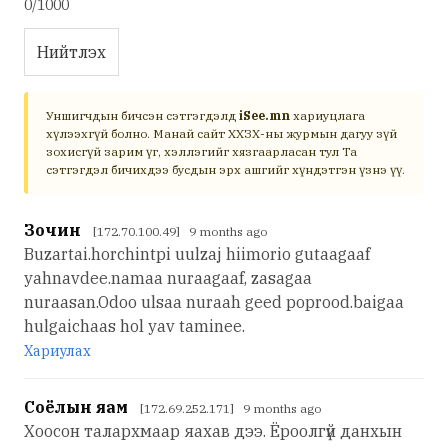
0/1000
Нийтлэх
Уншигчдын бичсэн сэтгэгдэлд
iSee.mn
хариуцлага
хүлээхгүй болно. Манай сайт ХХЗХ-ны журмын дагуу зүй
зохисгүй зарим үг, хэллэгийг хязгаарласан тул Та
сэтгэгдэл бичихдээ бусдын эрх ашгийг хүндэтгэн үзнэ үү.
Зочин
[172.70.100.49] 9 months ago
Buzartai.horchintpi uulzaj hiimorio gutaagaaf
yahnavdee.namaa nuraagaaf, zasagaa
nuraasan.Odoo ulsaa nuraah geed poprood.baigaa
hulgaichaas hol yav taminee.
Хариулах
Соёлын яам
[172.69.252.171] 9 months ago
Хоосон талархмаар яахав дээ. Ёроолгүй данхын