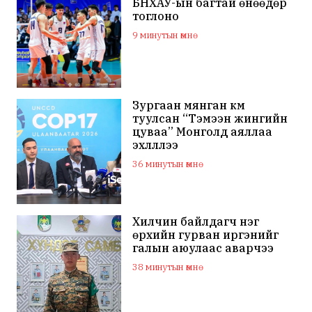
БНХАУ-ын багтай өнөөдөр
тоглоно
9 минутын өмнө
Зургаан мянган км
туулсан “Тэмээн жингийн
цуваа” Монголд аяллаа
эхлүүллээ
36 минутын өмнө
Хилчин байлдагч нэг
өрхийн гурван иргэнийг
галын аюулаас аварчээ
38 минутын өмнө