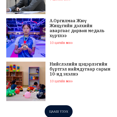
А.Оргилмаа Жюү
Жицүгийн дэлхийн
аваргаас дөрвөн медаль
хүртлээ
10 цагийн өмнө
Нийслэлийн цэцэрлэгийн
бүртгэл наймдугаар сарын
10-нд эхэлнэ
10 цагийн өмнө
ЦААШ ҮЗЭХ