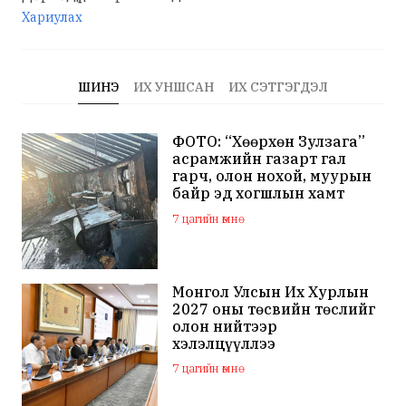
Хариулах
ШИНЭ
ИХ УНШСАН
ИХ СЭТГЭГДЭЛ
ФОТО: “Хөөрхөн Зулзага”
асрамжийн газарт гал
гарч, олон нохой, муурын
байр эд хогшлын хамт
шатжээ
7 цагийн өмнө
Монгол Улсын Их Хурлын
2027 оны төсвийн төслийг
олон нийтээр
хэлэлцүүллээ
7 цагийн өмнө