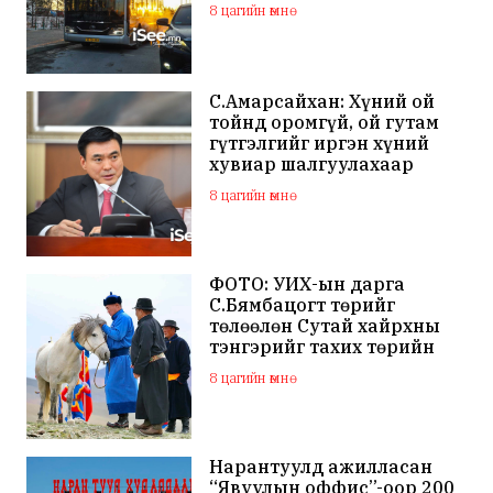
8 цагийн өмнө
С.Амарсайхан: Хүний ой
тойнд оромгүй, ой гутам
гүтгэлгийг иргэн хүний
хувиар шалгуулахаар
хуулийн байгууллагад
8 цагийн өмнө
хандсан
ФОТО: УИХ-ын дарга
С.Бямбацогт төрийг
төлөөлөн Сутай хайрхны
тэнгэрийг тахих төрийн
тахилгад оролцлоо
8 цагийн өмнө
Нарантуулд ажилласан
“Явуулын оффис”-оор 200