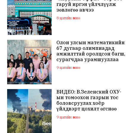
гаруй иргэн үйлчлүүлж
зөвлөгөө авчээ
8 цагийн өмнө
Олон улсын математикийн
67 дугаар олимпиадад
амжилттай оролцсон багш,
сурагчдаа урамшууллаа
9 цагийн өмнө
ВИДЕО: В.Зеленский ОХУ-
ын томоохон газрын тос
боловсруулах хоёр
үйлдвэрт цохилт өгснөө
мэдэгдлээ
9 цагийн өмнө