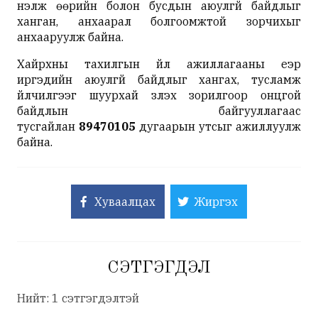
үнэлж өөрийн болон бусдын аюулгүй байдлыг
ханган, анхаарал болгоомжтой зорчихыг
анхааруулж байна.
Хайрхны тахилгын үйл ажиллагааны үеэр
иргэдийн аюулгүй байдлыг хангах, тусламж
үйлчилгээг шуурхай үзүүлэх зорилгоор онцгой
байдлын байгууллагаас
тусгайлан
89470105
дугаарын утсыг ажиллуулж
байна.
Хуваалцах
Жиргэх
СЭТГЭГДЭЛ
Нийт: 1 сэтгэгдэлтэй