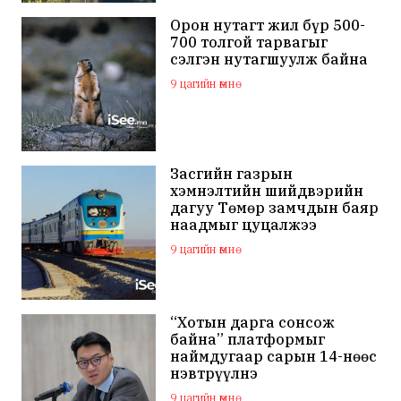
Орон нутагт жил бүр 500-
700 толгой тарвагыг
сэлгэн нутагшуулж байна
9 цагийн өмнө
Засгийн газрын
хэмнэлтийн шийдвэрийн
дагуу Төмөр замчдын баяр
наадмыг цуцалжээ
9 цагийн өмнө
“Хотын дарга сонсож
байна” платформыг
наймдугаар сарын 14-нөөс
нэвтрүүлнэ
9 цагийн өмнө