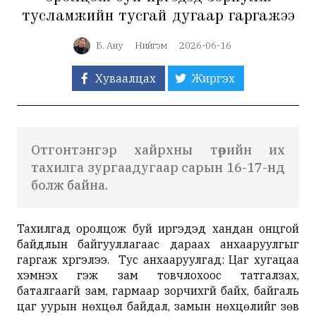
тусламжийн тусгай дугаар гаргажээ
Б. Ану
Нийгэм
2026-06-16
Хуваалцах
Жиргэх
Отгонтэнгэр хайрхны төрийн их
тахилга зургаадугаар сарын 16-17-нд
болж байна.
Тахилгад оролцож буй иргэдэд хандан онцгой
байдлын байгууллагаас дараах анхааруулгыг
гаргаж хүргэлээ. Тус анхааруулгад: Цаг хугацаа
хэмнэх гэж зам товчлохоос татгалзах,
баталгаагүй зам, гармаар зорчихгүй байх, байгаль
цаг уурын нөхцөл байдал, замын нөхцөлийг зөв