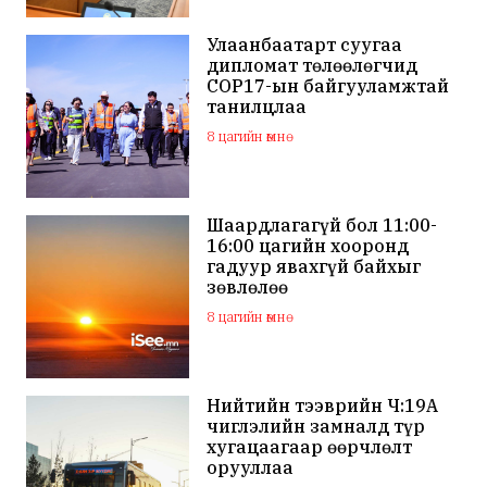
Улаанбаатарт суугаа
дипломат төлөөлөгчид
COP17-ын байгууламжтай
танилцлаа
8 цагийн өмнө
Шаардлагагүй бол 11:00-
16:00 цагийн хооронд
гадуур явахгүй байхыг
зөвлөлөө
8 цагийн өмнө
Нийтийн тээврийн Ч:19А
чиглэлийн замналд түр
хугацаагаар өөрчлөлт
орууллаа