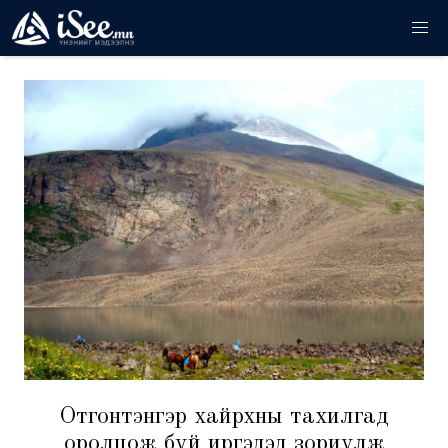
Отгонтэнгэр хайрхны тахилгад
оролцож буй иргэдэд зориулж