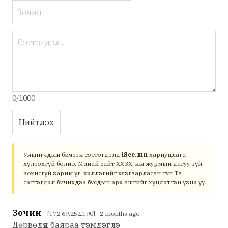
0/1000
Нийтлэх
Уншигчдын бичсэн сэтгэгдэлд
iSee.mn
хариуцлага
хүлээхгүй болно. Манай сайт ХХЗХ-ны журмын дагуу зүй
зохисгүй зарим үг, хэллэгийг хязгаарласан тул Та
сэтгэгдэл бичихдээ бусдын эрх ашгийг хүндэтгэн үзнэ үү.
Зочин
[172.69.252.190] 2 months ago
Дөрвөдүүд баяраа тэмдэглэ