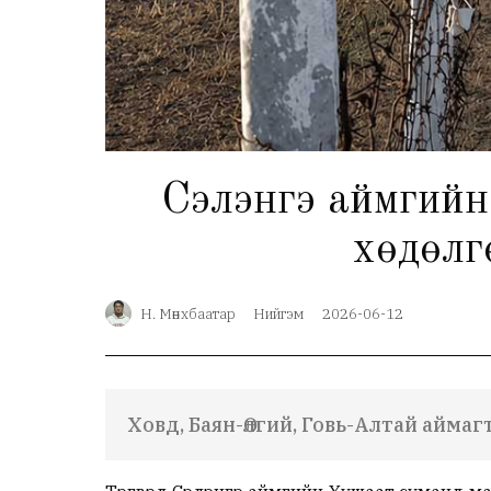
Сэлэнгэ аймгийн
хөдөлг
Н. Мөнхбаатар
Нийгэм
2026-06-12
Ховд, Баян-Өлгий, Говь-Алтай айма