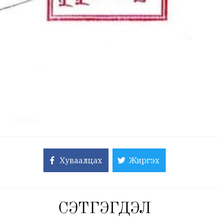
Хуваалцах
Жиргэх
СЭТГЭГДЭЛ