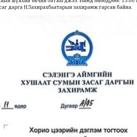
лын шүлхий өвчин батлагджээ. Иймд өнөөдрөөс 13.00 ц
асаг дарга Н.Захирахбаатарын захирамж гарсан байна.