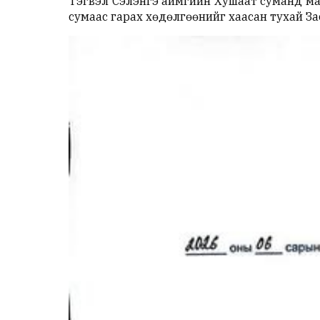
Тэгвэл Сэлэнгэ аймгийн Хушаат суманд ма
сумаас гарах хөдөлгөөнийг хаасан тухай З