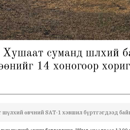
 Хушаат суманд шүлхий б
өөнийг 14 хоногоор хори
гт шүлхий өвчний SAT-1 хэвшил бүртгэгдээд бай