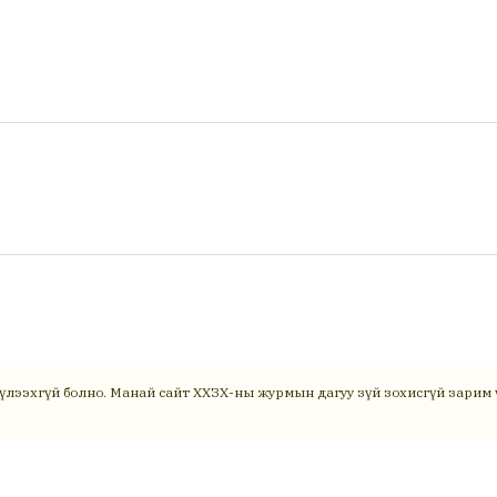
үлээхгүй болно. Манай сайт ХХЗХ-ны журмын дагуу зүй зохисгүй зарим ү