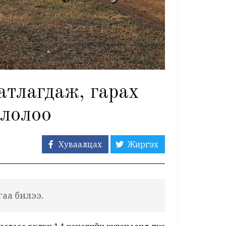
атлагдаж, гарах
глолоо
Хуваалцах
Жиргэх
гаа билээ.