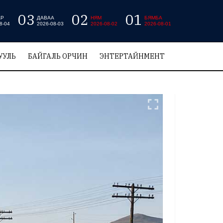
03
02
01
АР
ДАВАА
НЯМ
БЯМБА
8-04
2026-08-03
2026-08-02
2026-08-01
УУЛЬ
БАЙГАЛЬ ОРЧИН
ЭНТЕРТАЙНМЕНТ