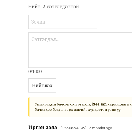
Нийт: 2 сэтгэгдэлтэй
0/1000
Нийтлэх
Уншигчдын бичсэн сэтгэгдэлд
iSee.mn
хариуцлага х
бичихдээ бусдын эрх ашгийг хүндэтгэн үзнэ үү.
Иргэн заяа
[172.68.93.139] 2 months ago