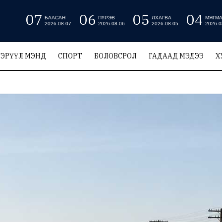
07
06
05
04
БААСАН
ПҮРЭВ
ЛХАГВА
МЯГМ
2026-08-07
2026-08-06
2026-08-05
2026-0
ЭРҮҮЛ МЭНД
СПОРТ
БОЛОВСРОЛ
ГАДААД МЭДЭЭ
Х