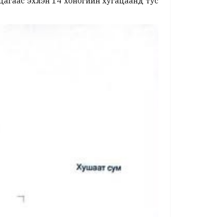
агаас эхлэн 14 хоногийн хугацаанд тус