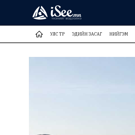
УЛС ТӨР
ЭДИЙН ЗАСАГ
НИЙГЭМ