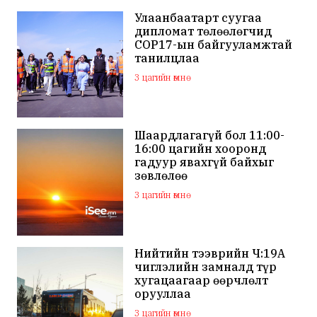
Улаанбаатарт суугаа
дипломат төлөөлөгчид
COP17-ын байгууламжтай
танилцлаа
3 цагийн өмнө
Шаардлагагүй бол 11:00-
16:00 цагийн хооронд
гадуур явахгүй байхыг
зөвлөлөө
3 цагийн өмнө
Нийтийн тээврийн Ч:19А
чиглэлийн замналд түр
хугацаагаар өөрчлөлт
орууллаа
3 цагийн өмнө