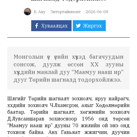
Б. Ану
Энтертайнмент
2026-06-08
Хуваалцах
Жиргэх
Монголын үе үеийн хүүхэд багачуудын
сонсож, дуулж өссөн ХХ зууны
хүүхдийн манлай дуу “Маамуу нааш ир”
дууг Төрийн шагналд тодорхойлжээ.
Шүлгийг Төрийн шагналт зохиолч, яруу найрагч,
хүүхдийн зохиолч Ч.Лхамсүрэн, аяыг Хөдөлмөрийн
баатар, Төрийн шагналт, хөгжмийн зохиолч
Д.Лувсаншарав зохиосноор 1956 онд төрсөн
“Маамуу нааш ир” дууны 70 жилийн ой энэ онд
тохиож байна. Анх Гавьяат жүжигчин, дуучин