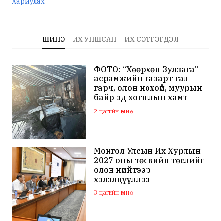
Хариулах
ШИНЭ
ИХ УНШСАН
ИХ СЭТГЭГДЭЛ
ФОТО: “Хөөрхөн Зулзага”
асрамжийн газарт гал
гарч, олон нохой, муурын
байр эд хогшлын хамт
шатжээ
2 цагийн өмнө
Монгол Улсын Их Хурлын
2027 оны төсвийн төслийг
олон нийтээр
хэлэлцүүллээ
3 цагийн өмнө