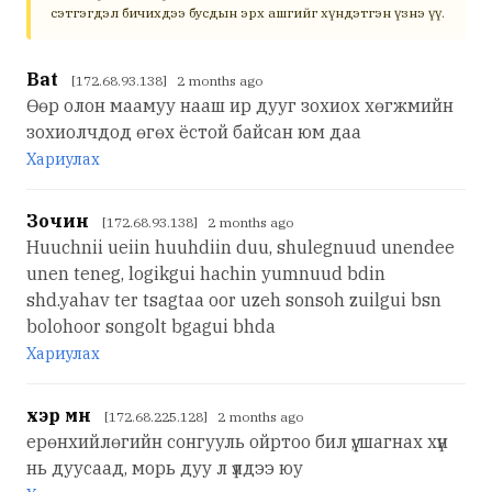
сэтгэгдэл бичихдээ бусдын эрх ашгийг хүндэтгэн үзнэ үү.
Bat
[172.68.93.138] 2 months ago
Өөр олон маамуу нааш ир дууг зохиох хөгжмийн
зохиолчдод өгөх ёстой байсан юм даа
Хариулах
Зочин
[172.68.93.138] 2 months ago
Huuchnii ueiin huuhdiin duu, shulegnuud unendee
unen teneg, logikgui hachin yumnuud bdin
shd.yahav ter tsagtaa oor uzeh sonsoh zuilgui bsn
bolohoor songolt bgagui bhda
Хариулах
үхэр мн
[172.68.225.128] 2 months ago
ерөнхийлөгийн сонгууль ойртоо бил үү, шагнах хүн
нь дуусаад, морь дуу л үлдээ юу