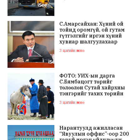
С.Амарсайхан: Хүний ой
тойнд оромгүй, ой гутам
гүтгэлгийг иргэн хүний
хувиар шалгуулахаар
хуулийн байгууллагад
3 цагийн өмнө
хандсан
ФОТО: УИХ-ын дарга
С.Бямбацогт төрийг
төлөөлөн Сутай хайрхны
тэнгэрийг тахих төрийн
тахилгад оролцлоо
3 цагийн өмнө
Нарантуулд ажилласан
“Явуулын оффис”-оор 200
гаруй иргэн үйлчлүүлж