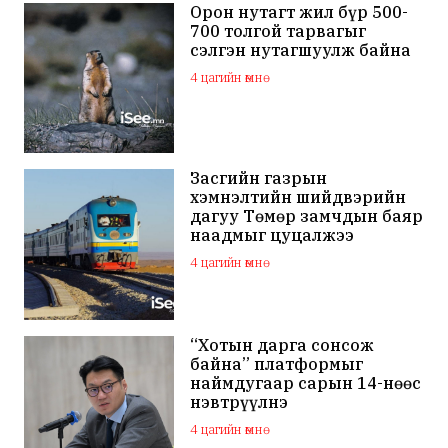
Орон нутагт жил бүр 500-
700 толгой тарвагыг
сэлгэн нутагшуулж байна
4 цагийн өмнө
Засгийн газрын
хэмнэлтийн шийдвэрийн
дагуу Төмөр замчдын баяр
наадмыг цуцалжээ
4 цагийн өмнө
“Хотын дарга сонсож
байна” платформыг
наймдугаар сарын 14-нөөс
нэвтрүүлнэ
4 цагийн өмнө