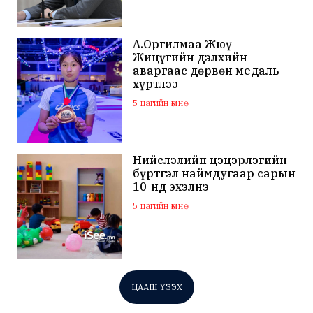
А.Оргилмаа Жюү
Жицүгийн дэлхийн
аваргаас дөрвөн медаль
хүртлээ
5 цагийн өмнө
Нийслэлийн цэцэрлэгийн
бүртгэл наймдугаар сарын
10-нд эхэлнэ
5 цагийн өмнө
ЦААШ ҮЗЭХ