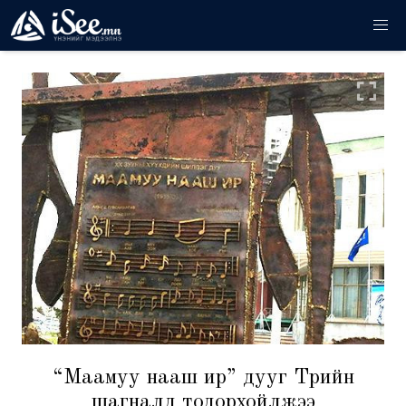
“Маамуу нааш ир” дууг Төрийн
шагналд тодорхойлжээ