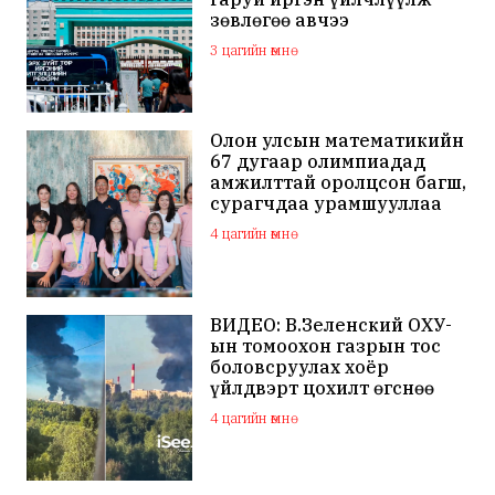
зөвлөгөө авчээ
3 цагийн өмнө
Олон улсын математикийн
67 дугаар олимпиадад
амжилттай оролцсон багш,
сурагчдаа урамшууллаа
4 цагийн өмнө
ВИДЕО: В.Зеленский ОХУ-
ын томоохон газрын тос
боловсруулах хоёр
үйлдвэрт цохилт өгснөө
мэдэгдлээ
4 цагийн өмнө