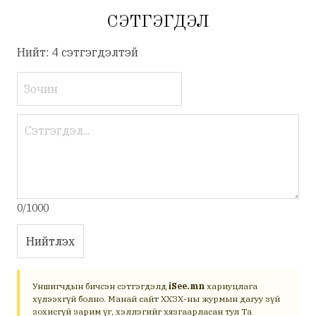
СЭТГЭГДЭЛ
Нийт: 4 сэтгэгдэлтэй
0/1000
Нийтлэх
Уншигчдын бичсэн сэтгэгдэлд
iSee.mn
хариуцлага
хүлээхгүй болно. Манай сайт ХХЗХ-ны журмын дагуу зүй
зохисгүй зарим үг, хэллэгийг хязгаарласан тул Та