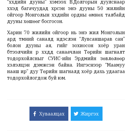
“хүүхдийн дууны” хэмээх В.Долгорын дуулснаар
хүүхэд багачуудад хүрсэн энэ дууны 50 жилийн
ойгоор Монголын хүүхдийн ордны өмнөх талбайд
дууны хөшөөг босгосон.
Харин 70 жилийн ойгоор нь энэ жил Монголын
ард түмний саналд үндэслэн “Лувсаншарав сан”
болон дууны ая, үгийг зохиосон хоёр уран
бүтээлчийн үр хүүхдүүд санаачлан Төрийн шагналт
тодорхойлсныг СУИС-ийн Эрдмийн зөвлөлөөр
хэлэлцэн дэмжсэн байна. Ингэснээр “Маамуу
нааш ир” дуу Төрийн шагналд хоёр дахь удаагаа
тодорхойлогдож буй юм.
Хуваалцах
Жиргэх