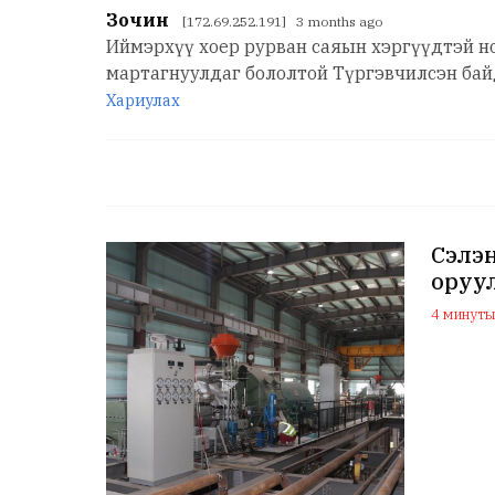
Зочин
[172.69.252.191] 3 months ago
Иймэрхүү хоер рурван саяын хэргүүдтэй н
мартагнуулдаг бололтой Түргэвчилсэн бай
Хариулах
Сэлэ
оруу
4 минутын