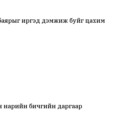
нбаярыг иргэд дэмжиж буйг цахим
 нарийн бичгийн даргаар