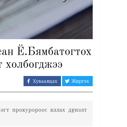
ан Ё.Бямбатогтох
т холбогджээ
Хуваалцах
Жиргэх
эгт прокуророос яллах дүгнэлт