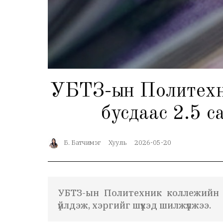
УБТЗ-ын Политехни
бусдаас 2.5 с
Б. Батчимэг
Хууль
2026-05-20
УБТЗ-ын Политехник коллежийн з
үйлдэж, хэргийг шүүхэд шилжүүлжээ.