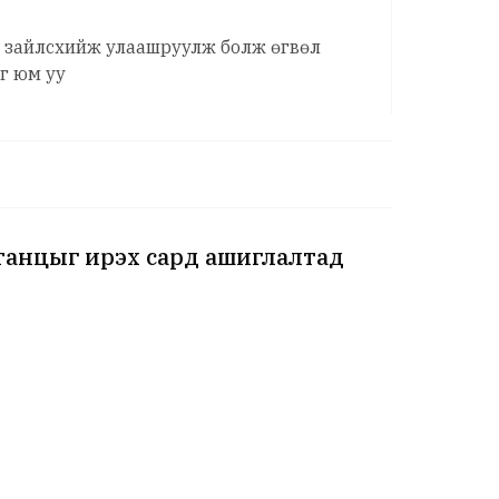
с зайлсхийж улаашруулж болж өгвөл
г юм уу
танцыг ирэх сард ашиглалтад