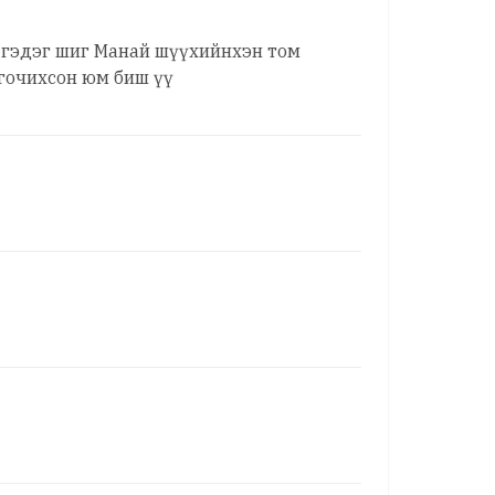
э гэдэг шиг Манай шүүхийнхэн том
лгочихсон юм биш үү