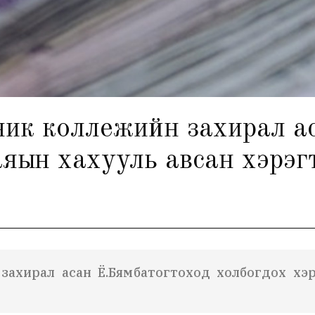
к коллежийн захирал ас
аяын хахууль авсан хэрэг
ахирал асан Ё.Бямбатогтоход холбогдох хэр