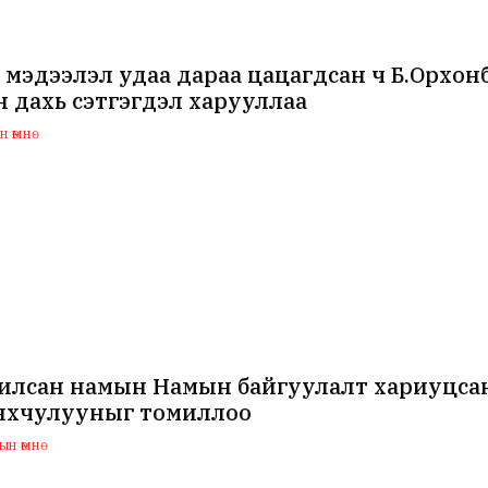
 мэдээлэл удаа дараа цацагдсан ч Б.Орхо
 дахь сэтгэгдэл харууллаа
 өмнө
илсан намын Намын байгуулалт хариуцсан
нхчулууныг томиллоо
н өмнө