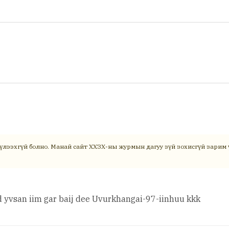
үлээхгүй болно. Манай сайт ХХЗХ-ны журмын дагуу зүй зохисгүй зарим ү
 yvsan iim gar baij dee Uvurkhangai-97-iinhuu kkk