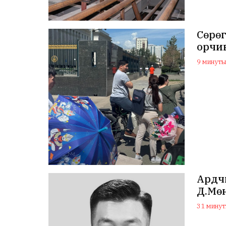
Сөрөг
орчин
9 минутын
Ардч
Д.Мө
31 минуты