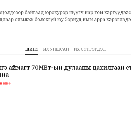
оцолдсоор байгаад юрокурор шүүгч нар том хэргүүдээ
длаар оиылэж болохгүй юу Зориуд иым арра хэрэглэдэ
ШИНЭ
ИХ УНШСАН
ИХ СЭТГЭГДЭЛ
нгэ аймагт 70МВт-ын дулааны цахилгаан с
лна
 өмнө