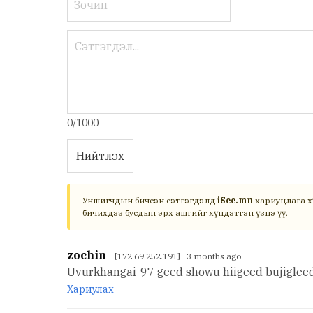
0/1000
Нийтлэх
Уншигчдын бичсэн сэтгэгдэлд
iSee.mn
хариуцлага х
бичихдээ бусдын эрх ашгийг хүндэтгэн үзнэ үү.
zochin
[172.69.252.191] 3 months ago
Uvurkhangai-97 geed showu hiigeed bujigleed
Хариулах