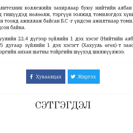
политехник коллежийн захирлаар буюу нийтийн алба
 гишүүдэд нөлөөлж, тэргүүн ээлжид томилогдох хүни
н тоонд ажиллаж байсан Б.С -г үндсэн ажилтнаар томил
дсон байна.
уулийн 22.4 дүгээр зүйлийн 1 дэх хэсэг (Нийтийн алб
.5 дугаар зүйлийн 1 дэх хэсэгт (Хахууль өгөх)-т за
хэргийн анхан шатны тойргийн шүүхэд шилжүүлжээ.
Хуваалцах
Жиргэх
СЭТГЭГДЭЛ