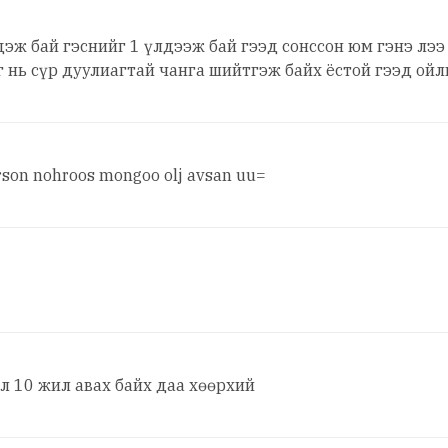
дэж бай гэснийг 1 үлдээж бай гээд сонссон юм гэнэ лэ
г нь сүр дуулиагтай чанга шийтгэж байх ёстой гээд ой
orson nohroos mongoo olj avsan uu=
 л 10 жил авах байх даа хөөрхий