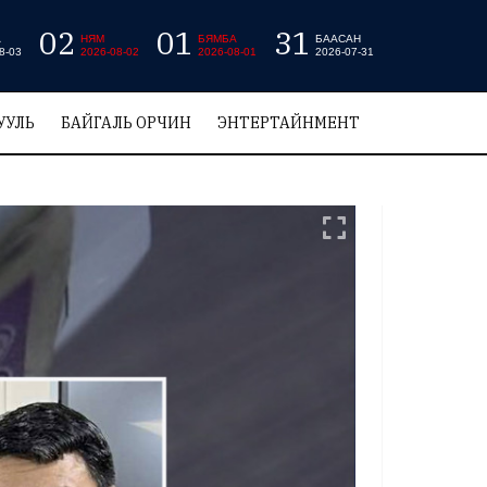
02
01
31
А
НЯМ
БЯМБА
БААСАН
8-03
2026-08-02
2026-08-01
2026-07-31
УУЛЬ
БАЙГАЛЬ ОРЧИН
ЭНТЕРТАЙНМЕНТ