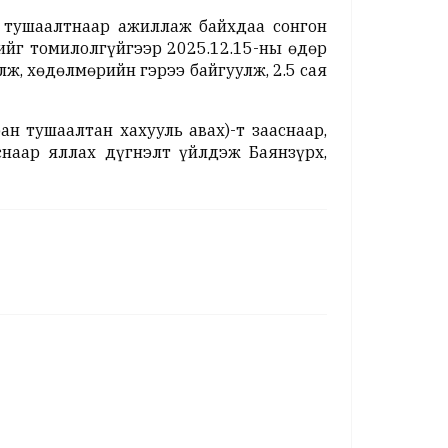
н тушаалтнаар ажиллаж байхдаа сонгон
йг томилолгүйгээр 2025.12.15-ны өдөр
ж, хөдөлмөрийн гэрээ байгуулж, 2.5 сая
ан тушаалтан хахууль авах)-т зааснаар,
аснаар яллах дүгнэлт үйлдэж Баянзүрх,