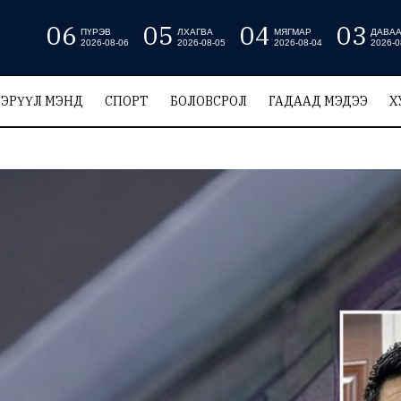
06
05
04
03
ПҮРЭВ
ЛХАГВА
МЯГМАР
ДАВА
2026-08-06
2026-08-05
2026-08-04
2026-0
ЭРҮҮЛ МЭНД
СПОРТ
БОЛОВСРОЛ
ГАДААД МЭДЭЭ
Х