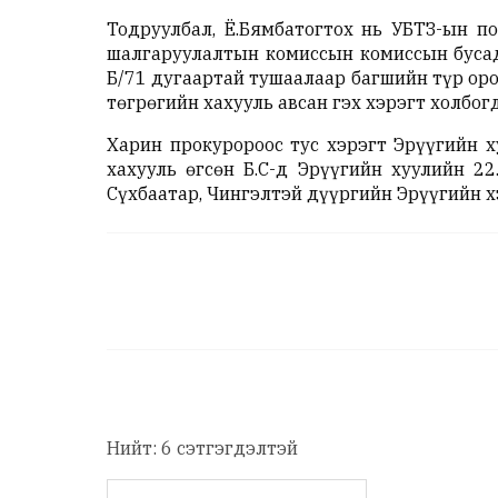
Тодруулбал, Ё.Бямбатогтох нь УБТЗ-ын 
шалгаруулалтын комиссын комиссын бусад
Б/71 дугаартай тушаалаар багшийн түр оро
төгрөгийн хахууль авсан гэх хэрэгт холбог
Харин прокуророос тус хэрэгт Эрүүгийн х
хахууль өгсөн Б.С-д Эрүүгийн хуулийн 22
Сүхбаатар, Чингэлтэй дүүргийн Эрүүгийн 
Нийт: 6 сэтгэгдэлтэй