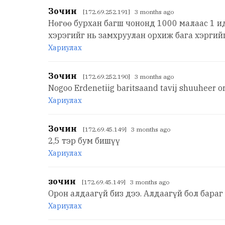
Зочин
[172.69.252.191] 3 months ago
Нөгөө бурхан багш чононд 1000 малаас 1 и
хэрэгийг нь замхруулан орхиж бага хэргий
Хариулах
Зочин
[172.69.252.190] 3 months ago
Nogoo Erdenetiig baritsaand tavij shuuheer 
Хариулах
Зочин
[172.69.45.149] 3 months ago
2,5 тэр бум бишүү
Хариулах
зочин
[172.69.45.149] 3 months ago
Орон алдаагүй биз дээ. Алдаагүй бол бараг
Хариулах