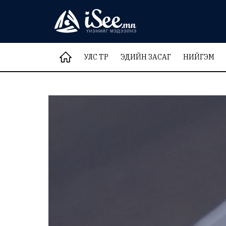
УЛС ТӨР
ЭДИЙН ЗАСАГ
НИЙГЭМ