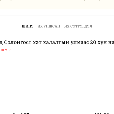
ШИНЭ
ИХ УНШСАН
ИХ СЭТГЭГДЭЛ
 Солонгост хэт халалтын улмаас 20 хүн н
н өмнө