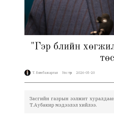
"Гэр бүлийн хөгж
тө
Т. Бямбажаргал
Улс төр
2026-05-20
Засгийн газрын ээлжит хуралдаан
Т.Аубакир мэдээлэл хийлээ.