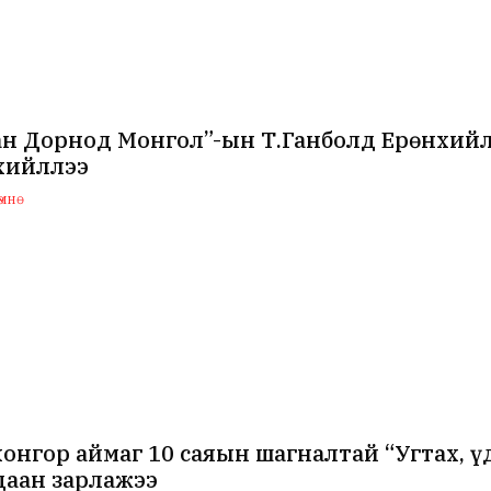
ан Дорнод Монгол”-ын Т.Ганболд Ерөнхий
хийллээ
мнө
онгор аймаг 10 саяын шагналтай “Угтах, ү
даан зарлажээ