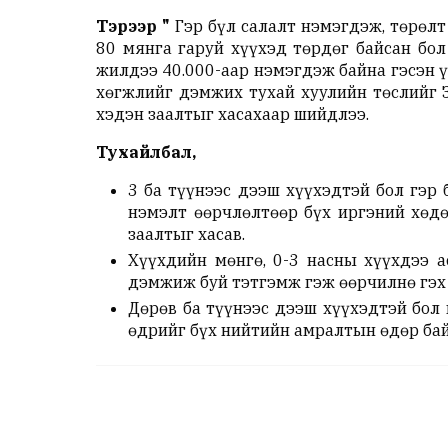
Тэрээр
"
Гэр бүл салалт нэмэгдэж, төрөлт
80 мянга гаруй хүүхэд төрдөг байсан бол
жилдээ 40.000-аар нэмэгдэж байна гэсэн ү
хөгжлийг дэмжих тухай хуулийн төслийг З
хэдэн заалтыг хасахаар шийдлээ.
Тухайлбал,
3 ба түүнээс дээш хүүхэдтэй бол гэр
нэмэлт өөрчлөлтөөр бүх иргэний хөд
заалтыг хасав.
Хүүхдийн мөнгө, 0-3 насны хүүхдээ 
дэмжиж буй тэтгэмж гэж өөрчилнө гэх 
Дөрөв ба түүнээс дээш хүүхэдтэй бол 
өдрийг бүх нийтийн амралтын өдөр бай