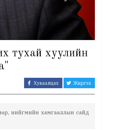
их тухай хуулийн
а"
Хуваалцах
Жиргэх
лмөр, нийгмийн хамгааллын сайд