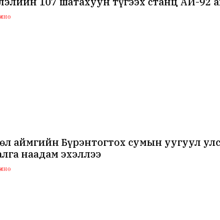
лэлийн 107 шатахуун түгээх станц АИ-92 
мнө
гөл аймгийн Бүрэнтогтох сумын уугуул ул
лга наадам эхэллээ
мнө