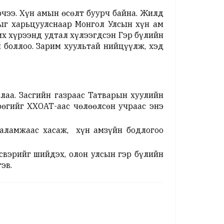
рчээ. Хүн амын өсөлт буурч байна. Жилд
тыг харьцуулснаар Монгол Улсын хүн ам
их хүрээнд удтал хүлээгдсэн Гэр бүлийн
 боллоо. Зарим хуультай нийцүүлж, хэд
лаа. Засгийн газраас Татварын хуулийн
өгийг ХХОАТ-аас чөлөөлсөн учраас энэ
халамжаас хасаж, хүн амзүйн бодлогоо
үсвэрийг шийдэх, олон улсын гэр бүлийн
эв.