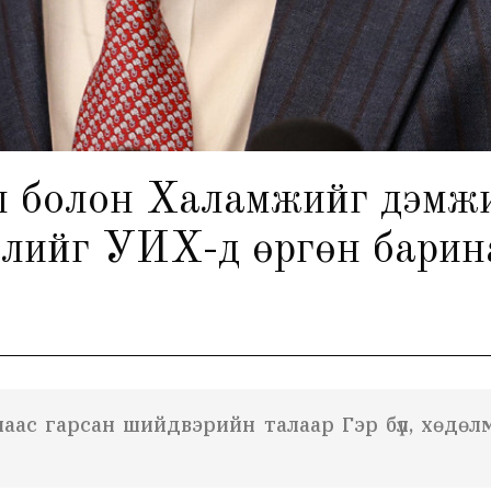
ил болон Халамжийг дэмж
слийг УИХ-д өргөн барин
аас гарсан шийдвэрийн талаар Гэр бүл, хөдө