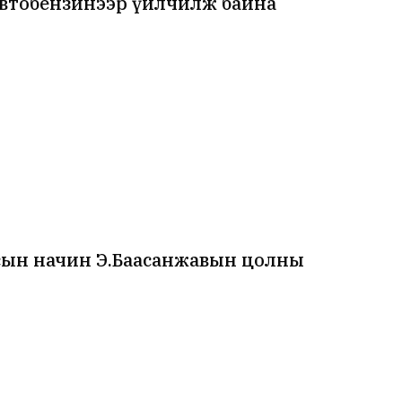
автобензинээр үйлчилж байна
сын начин Э.Баасанжавын цолны