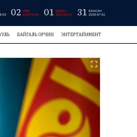
02
01
31
А
НЯМ
БЯМБА
БААСАН
8-03
2026-08-02
2026-08-01
2026-07-31
УУЛЬ
БАЙГАЛЬ ОРЧИН
ЭНТЕРТАЙНМЕНТ