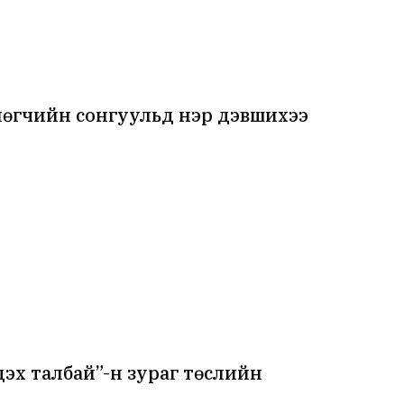
лөгчийн сонгуульд нэр дэвшихээ
дэх талбай”-н зураг төслийн