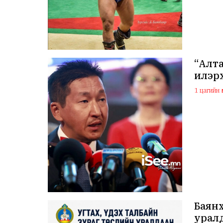
“Алт
илэр
1 цагийн ө
Баянх
урал