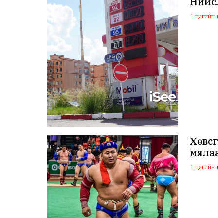
Нийс
1 цагийн ө
Хөвс
мялаа
1 цагийн ө