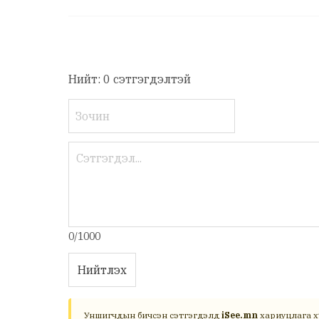
Нийт: 0 сэтгэгдэлтэй
0/1000
Нийтлэх
Уншигчдын бичсэн сэтгэгдэлд
iSee.mn
хариуцлага х