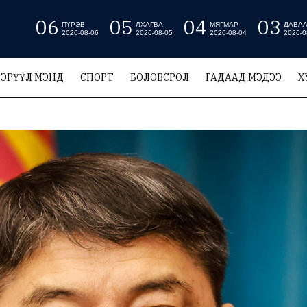
06
05
04
03
ПҮРЭВ
ЛХАГВА
МЯГМАР
ДАВА
2026-08-06
2026-08-05
2026-08-04
2026-0
ЭРҮҮЛ МЭНД
СПОРТ
БОЛОВСРОЛ
ГАДААД МЭДЭЭ
Х