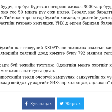
 буурч, гэр бүл бүртгэл өнгөрсөн жилээс 3000-аар буу
 энэ тоо 50 мянга руу орж ирлээ. Төрөлт, нас барал
г. Тиймээс төрөөс гэр бүлийн хөгжил, төрөлтийг дэмж
асгийн газраар хэлэлцэж, УИХ-д өргөн барихад бэлэн
 бүлийн нэг гишүүний ХХОАТ-аас чөлөөлөх заалтыг хас
өлмөрийн хөлсний доод хэмжээ буюу 792 мянган төгр
асарч буй ээжийн тэтгэмж, Одонгийн мөнгө зэргийг 
мэт олон заалт тусгагдсан.
ипотекийн зээлд очергүй хамруулах, санхүүгийн эх ү
хаар шийдэх үү зэргийг УИХ-аар хэлэлцэж, эцэслэнэ" г
Хуваалцах
Жиргэх