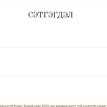
СЭТГЭГДЭЛ
үлээхгүй болно. Манай сайт ХХЗХ-ны журмын дагуу зүй зохисгүй зарим ү