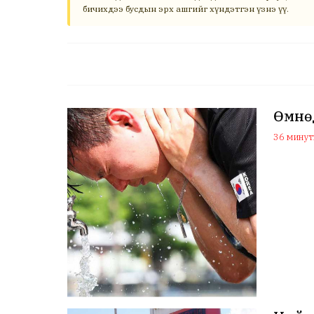
бичихдээ бусдын эрх ашгийг хүндэтгэн үзнэ үү.
Өмнөд
36 минуты