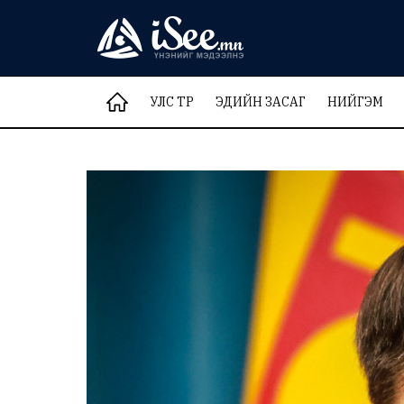
УЛС ТӨР
ЭДИЙН ЗАСАГ
НИЙГЭМ