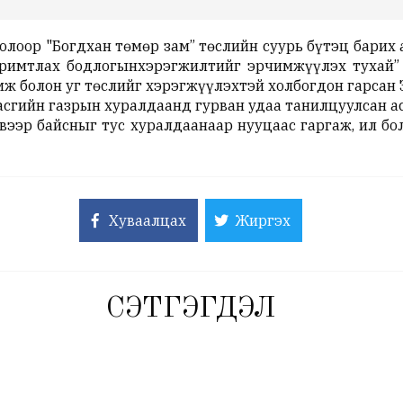
олоор "Богдхан төмөр зам” төслийн суурь бүтэц барих
аримтлах бодлогынхэрэгжилтийг эрчимжүүлэх тухай”
ж болон уг төслийг хэрэгжүүлэхтэй холбогдон гарсан З
асгийн газрын хуралдаанд гурван удаа танилцуулсан а
вээр байсныг тус хуралдаанаар нууцаас гаргаж, ил б
Хуваалцах
Жиргэх
СЭТГЭГДЭЛ