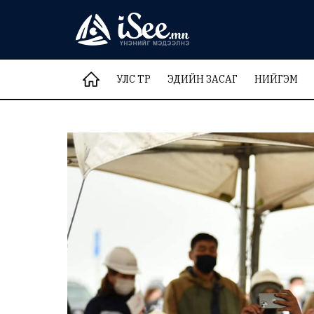
УЛС ТӨР
ЭДИЙН ЗАСАГ
НИЙГЭМ