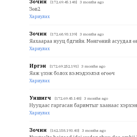
Зочин
[172.69.45.148] 3 months ago
Зөв2
Хариулах
Зочин
[172.68.93.139] 3 months ago
Яахаараа нууц бдгийн. Мөнгөний асуудал ө
Хариулах
Иргэн
[172.69.252.191] 3 months ago
Яаж үзэж болох вэ.мэдээлэл өгөөч
Хариулах
Уншигч
[172.69.45.148] 3 months ago
Нууцаас гаргасан баримтыг хаанаас хэрхэн
Хариулах
Зочин
[162.158.193.40] 3 months ago