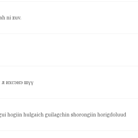
h ni zuv.
 л ихсэнэ шүү
ui hogiin hulgaich guilagchin shorongiin horigdoluud