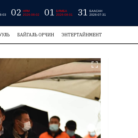
02
01
31
А
НЯМ
БЯМБА
БААСАН
8-03
2026-08-02
2026-08-01
2026-07-31
УУЛЬ
БАЙГАЛЬ ОРЧИН
ЭНТЕРТАЙНМЕНТ