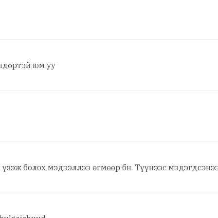
ндөртэй юм уу
 үзэж болох мэдээллээ өгмөөр бн. Түүнээс мэдэгдсэнээр