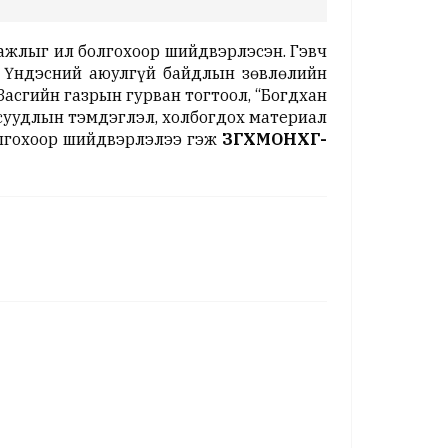
 ажлыг ил болгохоор шийдвэрлэсэн. Гэвч
 Үндэсний аюулгүй байдлын зөвлөлийн
асгийн газрын гурван тогтоол, “Богдхан
суудлын тэмдэглэл, холбогдох материал
олгохоор шийдвэрлэлээ гэж
ЗГХМОНХГ-