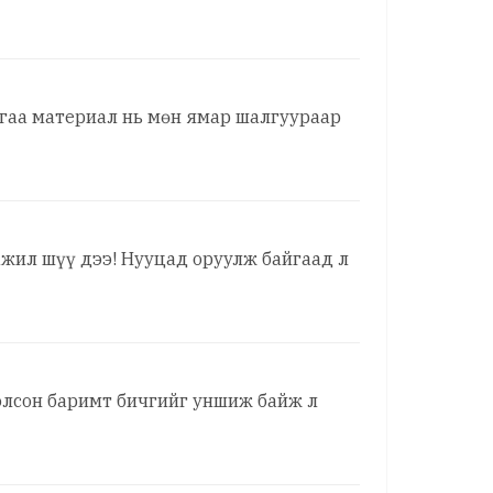
йгаа материал нь мөн ямар шалгуураар
ажил шүү дээ! Нууцад оруулж байгаад л
болсон баримт бичгийг уншиж байж л