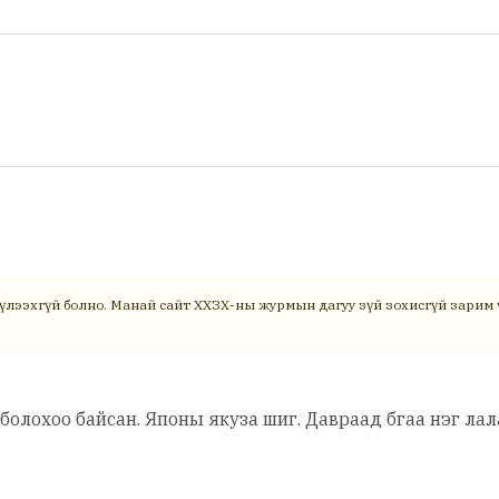
үлээхгүй болно. Манай сайт ХХЗХ-ны журмын дагуу зүй зохисгүй зарим ү
болохоо байсан. Японы якуза шиг. Давраад бгаа нэг ла