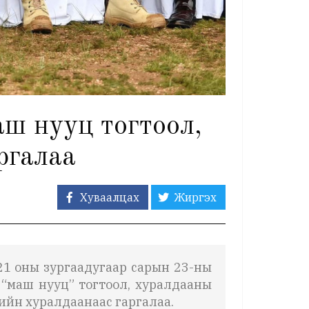
маш нууц тогтоол,
ргалаа
Хуваалцах
Жиргэх
21 оны зургаадугаар сарын 23-ны
 “маш нууц” тогтоол, хуралдааны
ийн хуралдаанаас гаргалаа.