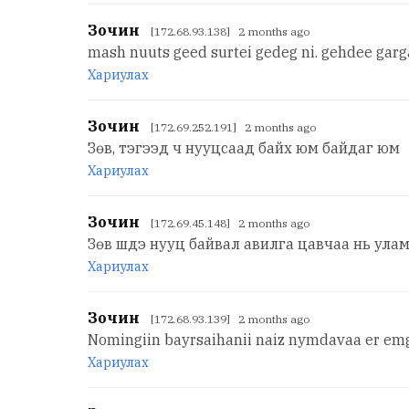
Зочин
[172.68.93.138] 2 months ago
mash nuuts geed surtei gedeg ni. gehdee garga
Хариулах
Зочин
[172.69.252.191] 2 months ago
Зөв, тэгээд ч нууцсаад байх юм байдаг юм
Хариулах
Зочин
[172.69.45.148] 2 months ago
Зөв шдэ нууц байвал авилга цавчаа нь улам
Хариулах
Зочин
[172.68.93.139] 2 months ago
Nomingiin bayrsaihanii naiz nymdavaa er emg
Хариулах