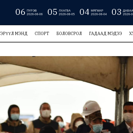
06
05
04
03
ПҮРЭВ
ЛХАГВА
МЯГМАР
ДАВА
2026-08-06
2026-08-05
2026-08-04
2026-0
ЭРҮҮЛ МЭНД
СПОРТ
БОЛОВСРОЛ
ГАДААД МЭДЭЭ
Х