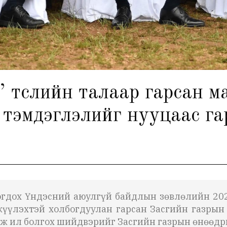
м” төслийн талаар гарсан 
 тэмдэглэлийг нууцаас га
богдох Үндэсний аюулгүй байдлын зөвлөлийн 20
жүүлэхтэй холбогдуулан гарсан Засгийн газрын
аж ил болгох шийдвэрийг Засгийн газрын өнөөдр