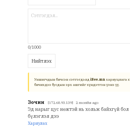
0/1000
Нийтлэх
Уншигчдын бичсэн сэтгэгдэлд
iSee.mn
хариуцлага х
бичихдээ бусдын эрх ашгийг хүндэтгэн үзнэ үү.
Зочин
[172.68.93.139] 2 months ago
Эд нарыг цус нөжтэй нь хольж байхгүй бол 
бүлэглэл дээ
Хариулах