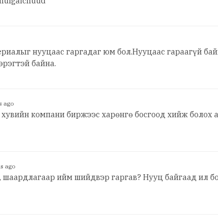
 hulgaichuud
ериалыг нууцаас гаргадаг юм бол.Нууцаас гараагүй ба
эрэгтэй байна.
s ago
г хувийн компани биржээс харөнгө босгоод хийж болох 
s ago
а, шаардлагаар ийм шийдвэр гаргав? Нууц байгаад ил 