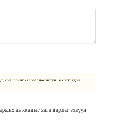
г, хэллэгийг хязгаарласан тул Та сэтгэгдэл
ларынх нь хандыг хага дардаг зэвүүн