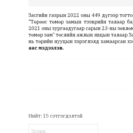
Засгийн газрын 2022 оны 449 дүгээр тогто
"Төрөөс төмөр замын тээврийн талаар б
2021 оны зургаадугаар сарын 23-ны зөвлөм
төмөр зам” төслийн ажлын явцын талаар З
нь төрийн нууцын зэрэглэлд хамаарсан хэ
аас мэдээлэв.
Нийт: 15 сэтгэгдэлтэй