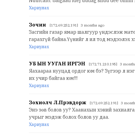
Nuutcaltc baigaad idej uudag shuu dee omhii
Хариулах
Зочин
[172.69.252.191] 3 months ago
Засгийн газар ямар шалгуур үндэслэж мат
гарахгүй байна.Үүнийг л ил тод мэдээлэх х
Хариулах
УБ ЫН УУГАН ИРГЭН
[172.71.210.195] 3 month
Яахаараа нууцад ордог юм бэ? Зүгээр л нэ
их учир байгаа юм!!!
Хариулах
Зохиолч Л.Пүрэвдорж
[172.69.252.191] 3 month
Энэ зөв болов уу? Хаанахын хэний захиалг
учрыг мэдэж болох болов уу даа.
Хариулах