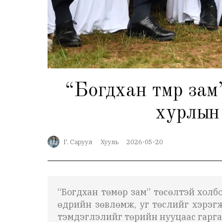
“Богдхан төмөр за
хурлын
Г. Саруул
Хууль
2026-05-20
“Богдхан төмөр зам” төсөлтэй хол
өдрийн зөвлөмж, уг төслийг хэрэг
тэмдэглэлийг төрийн нууцаас гарг