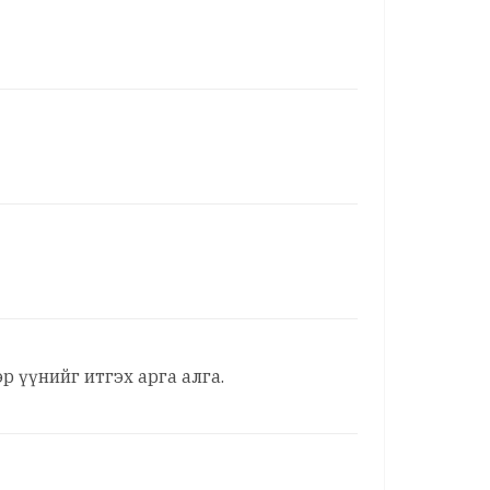
 үүнийг итгэх арга алга.