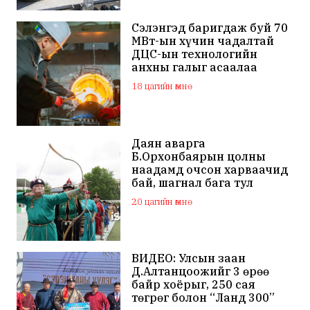
Сэлэнгэд баригдаж буй 70
МВт-ын хүчин чадалтай
ДЦС-ын технологийн
анхны галыг асаалаа
18 цагийн өмнө
Даян аварга
Б.Орхонбаярын цолны
наадамд очсон харваачид
бай, шагнал бага тул
наадамд оролцохгүй
20 цагийн өмнө
гэдгээ мэдэгдлээ
ВИДЕО: Улсын заан
Д.Алтанцоожийг 3 өрөө
байр хоёрыг, 250 сая
төгрөг болон “Ланд 300”