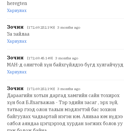
heregten
Хариулах
Зочин
[172.69.252.190] 3 months ago
За зайлаа
Хариулах
Зочин
[172.69.45.149] 3 months ago
МАН-д олигтой хүн байхгүйлдээ бүгд хулгайчууд
Хариулах
Зочин
[172.69.252.190] 3 months ago
Дараагийн хотын даргад хамгийн сайн тохирох
хүн бол Б.Лхагважав - Тэр эдийн засаг , эрх зүй,
татвар гээд олон талын мэдлэгтэй бас зохион
байгуулах чадвартай нэгэн юм. Аливаа юм нүдээ
олбол аяндаа цэгцэрээд хурдан хөгжих болов уу
гэж бодож байна