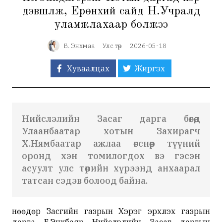
дэвшүүлж, Ерөнхий сайд Н.Учралд
уламжлахаар болжээ
Б. Энхмаа
Улс төр
2026-05-18
Хуваалцах
Жиргэх
Нийслэлийн Засаг дарга бөгөөд
Улаанбаатар хотын Захирагч
Х.Нямбаатар ажлаа өгснөөр түүний
оронд хэн томилогдох вэ гэсэн
асуулт улс төрийн хүрээнд анхаарал
татсан сэдэв болоод байна.
Өнөөдөр Засгийн газрын Хэрэг эрхлэх газрын