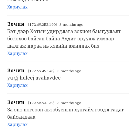
Хариулах
Зочин
[172.69.252.190] 3 months ago
Бэт дээр Хотын удирдлага зохион баыгуулалт
болохоо байсан байна Аудит оруулж улмаар
шалгаж дараа нь хэвийн ажиллах биз
Хариулах
Зочин
[172.69.45.148] 3 months ago
yu gj huleej avahavdee
Хариулах
Зочин
[172.68.93.139] 3 months ago
За энэ ногооон автобуснын хулгайч гээдл гадаг
байсандааа
Хариулах