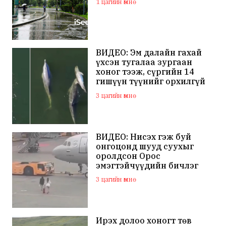
1 цагийн өмнө
ВИДЕО: Эм далайн гахай
үхсэн тугалаа зургаан
хоног тээж, сүргийн 14
гишүүн түүнийг орхилгүй
сэлжээ
3 цагийн өмнө
ВИДЕО: Нисэх гэж буй
онгоцонд шууд суухыг
оролдсон Орос
эмэгтэйчүүдийн бичлэг
дэлхий нийтийн
3 цагийн өмнө
анхааралд оров
Ирэх долоо хоногт төв