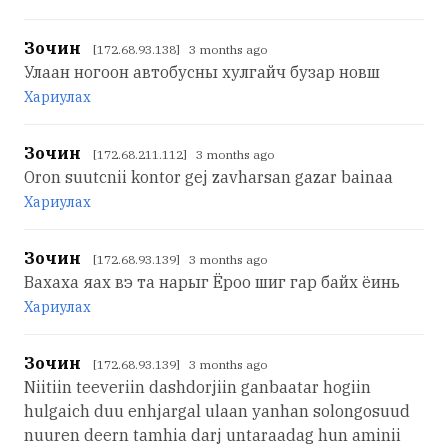
Зочин
[172.68.93.138] 3 months ago
Улаан ногоон автобусны хулгайч бузар новш
Хариулах
Зочин
[172.68.211.112] 3 months ago
Oron suutcnii kontor gej zavharsan gazar bainaa
Хариулах
Зочин
[172.68.93.139] 3 months ago
Вахаха яах вэ та нарыг Ёроо шиг гар байх ёинь
Хариулах
Зочин
[172.68.93.139] 3 months ago
Niitiin teeveriin dashdorjiin ganbaatar hogiin
hulgaich duu enhjargal ulaan yanhan solongosuud
nuuren deern tamhia darj untaraadag hun aminii