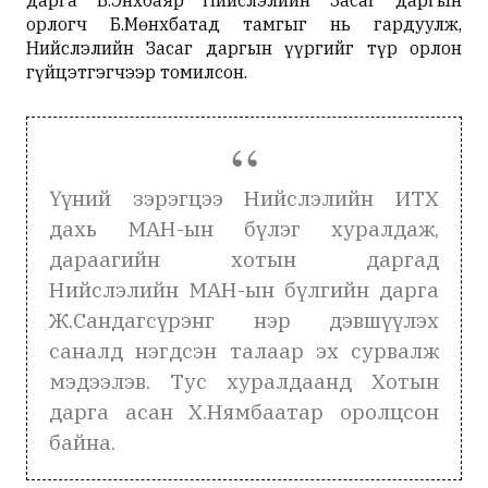
дарга Б.Энхбаяр Нийслэлийн Засаг даргын
орлогч Б.Мөнхбатад тамгыг нь гардуулж,
Нийслэлийн Засаг даргын үүргийг түр орлон
гүйцэтгэгчээр томилсон.
Үүний зэрэгцээ Нийслэлийн ИТХ
дахь МАН-ын бүлэг хуралдаж,
дараагийн хотын даргад
Нийслэлийн МАН-ын бүлгийн дарга
Ж.Сандагсүрэнг нэр дэвшүүлэх
саналд нэгдсэн талаар эх сурвалж
мэдээлэв. Тус хуралдаанд Хотын
дарга асан Х.Нямбаатар оролцсон
байна.