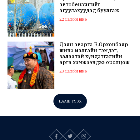
автобензинийг
агуулахуудад буулгаж
байна
22 цагийн өмнө
Даян аварга Б.Орхонбаяр
шинэ малгайн тэмдэг,
залаатай хүндэтгэлийн
арга хэмжээндээ оролцож
байна
23 цагийн өмнө
ЦААШ ҮЗЭХ