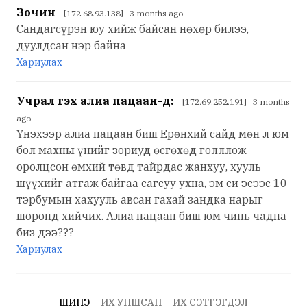
Зочин
[172.68.93.138] 3 months ago
Сандагсүрэн юу хийж байсан нөхөр билээ,
дуулдсан нэр байна
Хариулах
Учрал гэх алиа пацаан-д:
[172.69.252.191] 3 months
ago
Үнэхээр алиа пацаан биш Ерөнхий сайд мөн л юм
бол махны үнийг зориуд өсгөхөд голллож
оролцсон өмхий төвд тайрдас жанхуу, хууль
шүүхийг атгаж байгаа сагсуу ухна, эм си эсээс 10
тэрбумын хахууль авсан гахай зандка нарыг
шоронд хийчих. Алиа пацаан биш юм чинь чадна
биз дээ???
Хариулах
ШИНЭ
ИХ УНШСАН
ИХ СЭТГЭГДЭЛ