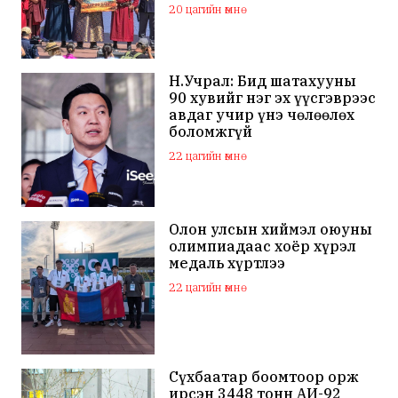
маркийн автомашинаар
20 цагийн өмнө
мялаажээ
Н.Учрал: Бид шатахууны
90 хувийг нэг эх үүсгэврээс
авдаг учир үнэ чөлөөлөх
боломжгүй
22 цагийн өмнө
Олон улсын хиймэл оюуны
олимпиадаас хоёр хүрэл
медаль хүртлээ
22 цагийн өмнө
Сүхбаатар боомтоор орж
ирсэн 3448 тонн АИ-92