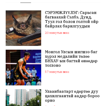
СЭРЭМЖЛҮҮЛЭГ: Сарьсан
багваахай Сэлбэ, Дунд,
Туул гол болон голтой ойр
байрлах барилгуудын
дээвэр зэрэг газарт ихээр
20 минутын өмнө
үүрлэж байна
Монгол Улсын шигшээ баг
хүрэл медалийн төлөө
БНХАУ-ын багтай өнөөдөр
тоглоно
57 минутын өмнө
Улаанбаатарт өдөртөө дуу
цахилгаантай аадар бороо
орно