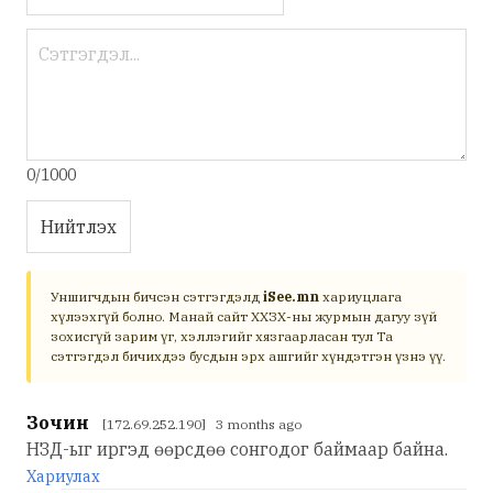
0/1000
Нийтлэх
Уншигчдын бичсэн сэтгэгдэлд
iSee.mn
хариуцлага
хүлээхгүй болно. Манай сайт ХХЗХ-ны журмын дагуу зүй
зохисгүй зарим үг, хэллэгийг хязгаарласан тул Та
сэтгэгдэл бичихдээ бусдын эрх ашгийг хүндэтгэн үзнэ үү.
Зочин
[172.69.252.190] 3 months ago
НЗД-ыг иргэд өөрсдөө сонгодог баймаар байна.
Хариулах