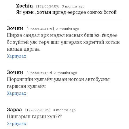
Zochin
[172.68.34.89] 3 months ago
Яг үнэн , хотын иргэд өөрсдөө сонгох ёстой
Зочин
[172.69.252.191] 3 months ago
Ширээ сандал эрх мэдэл насных биш ээ. Өгөхдөө
ёс зүйтэй улс төрч шиг үлгэрлэх хэрэгтэй хотын
намын даргаа
Хариулах
Зочин
[172.68.93.139] 3 months ago
Шоронгийн хулгайч улаан ногоон автобусны
гаршсан хулгайч
Хариулах
Зараа
[172.68.93.139] 3 months ago
Нянгарын гарын хүн???
Хариулах