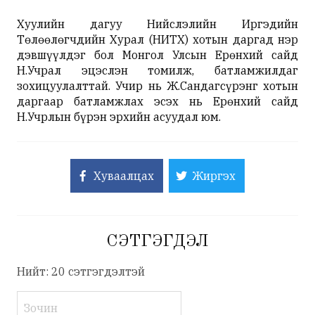
Хуулийн дагуу Нийслэлийн Иргэдийн
Төлөөлөгчдийн Хурал (НИТХ) хотын даргад нэр
дэвшүүлдэг бол Монгол Улсын Ерөнхий сайд
Н.Учрал эцэслэн томилж, батламжилдаг
зохицуулалттай. Учир нь Ж.Сандагсүрэнг хотын
даргаар батламжлах эсэх нь Ерөнхий сайд
Н.Учрлын бүрэн эрхийн асуудал юм.
Хуваалцах
Жиргэх
СЭТГЭГДЭЛ
Нийт: 20 сэтгэгдэлтэй