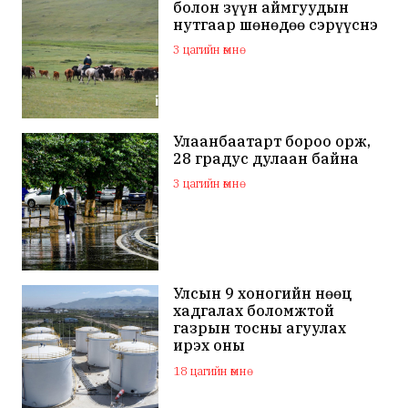
болон зүүн аймгуудын
нутгаар шөнөдөө сэрүүснэ
3 цагийн өмнө
Улаанбаатарт бороо орж,
28 градус дулаан байна
3 цагийн өмнө
Улсын 9 хоногийн нөөц
хадгалах боломжтой
газрын тосны агуулах
ирэх оны
арванхоёрдугаар сар
18 цагийн өмнө
ашиглалтад орно