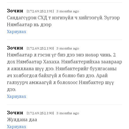
Зочин
[172.69.252.191] 3 months ago
Сандагсүрэн СХД т нэгизүйл ч хийгээгүй. Зүгээр
Нямбаатар нь дээр
Хариулах
Зочин
[172.69.252.190] 3 months ago
Нямбаатар л гэсэн үг биз дээ энэ нөхөр чинь. 2
дох Нямбаатар Хахаха. Нянбактерийхаа заавраар
л ажиллана шүү дээ. Нянбактерийг буулгасаны
ач холбогдол байхгүй л болно биз дээ. Арай
галзуурч амжаагүй л болохоос Нянбактер шүү
дээ.
Хариулах
Зочин
[172.69.252.190] 3 months ago
Жулдана даа
Хариулах