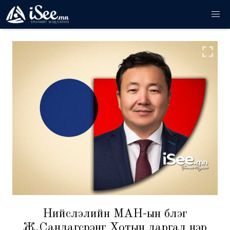
Нийслэлийн МАН-ын бүлэг
Ж.Сандагсүрэнг Хотын даргад нэр