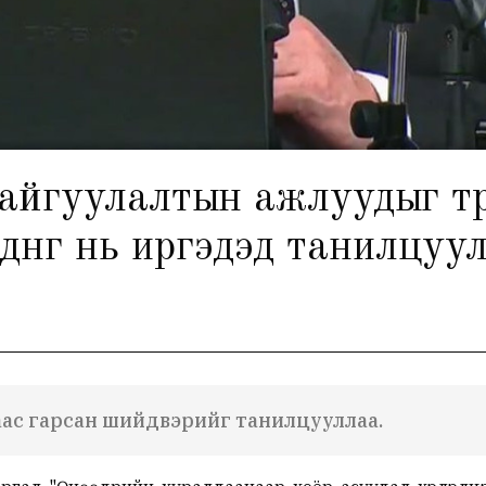
байгуулалтын ажлуудыг тү
дүнг нь иргэдэд танилцуул
аас гарсан шийдвэрийг танилцууллаа.