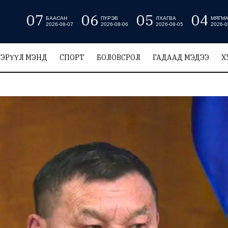
07
06
05
04
БААСАН
ПҮРЭВ
ЛХАГВА
МЯГМ
2026-08-07
2026-08-06
2026-08-05
2026-0
ЭРҮҮЛ МЭНД
СПОРТ
БОЛОВСРОЛ
ГАДААД МЭДЭЭ
Х