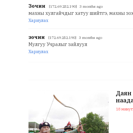
Зочин
[172.69.252.190] 3 months ago
махны хулгайчдыг хатуу шийтгэ, махны зох
Хариулах
зочин
[172.69.252.190] 3 months ago
Мулгуу Учралыг зайлуул
Хариулах
Даян 
наада
18 минуты