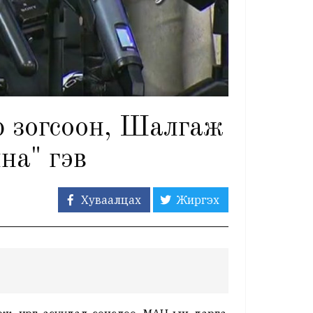
р зогсоон, Шалгаж
на" гэв
Хуваалцах
Жиргэх