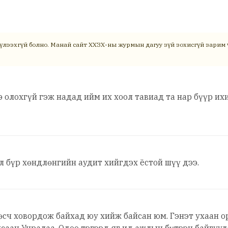
үлээхгүй болно. Манай сайт ХХЗХ-ны журмын дагуу зүй зохисгүй зарим ү
 олохгүй гэж надад ийм их хоол тавиад та нар бүүр их
л бүр хөндлөнгийн аудит хийгдэх ёстой шүү дээ.
өсч ховордож байхад юу хийж байсан юм. Гэнэт ухаан о