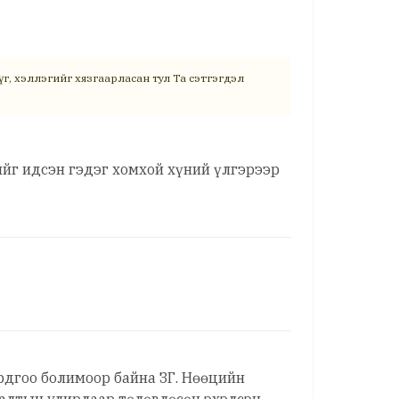
г, хэллэгийг хязгаарласан тул Та сэтгэгдэл
ийг идсэн гэдэг хомхой хүний үлгэрээр
рдгоо болимоор байна ЗГ. Нөөцийн