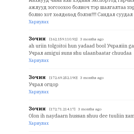
махнууд чинь аль хэдийн экспортод гарчих
ажлууд зогсоохоо болиоч тэр шалгалтаа зэ
болно хот хөлдөхөд бэлэн!!!! Сандал сууд
Хариулах
Зочин
[162.159.110.92] 3 months ago
ah uriin tolgoitoi hun yadaad bool Учралiin 
Учрал amigui suns shu ulaanbaatar chuudaa
Хариулах
Зочин
[172.69.252.190] 3 months ago
Учрал огцор
Хариулах
Зочин
[172.71.214.17] 3 months ago
Olon ih naydaarn hussan shuu dee tuuliin za
Хариулах