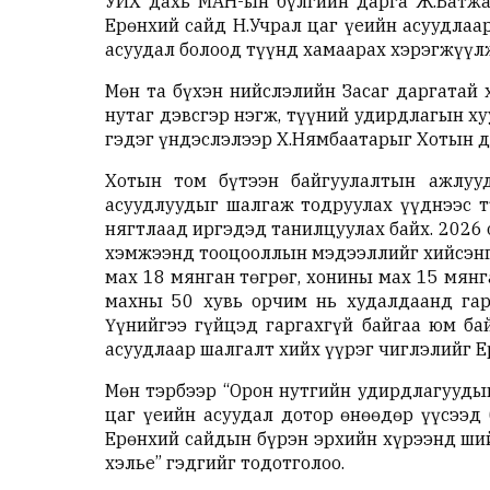
УИХ дахь МАН-ын бүлгийн дарга Ж.Батжар
Ерөнхий сайд Н.Учрал цаг үеийн асуудлаа
асуудал болоод түүнд хамаарах хэрэгжүүлж
Мөн та бүхэн нийслэлийн Засаг даргатай 
нутаг дэвсгэр нэгж, түүний удирдлагын х
гэдэг үндэслэлээр Х.Нямбаатарыг Хотын д
Хотын том бүтээн байгуулалтын ажлууд
асуудлуудыг шалгаж тодруулах үүднээс тү
нягтлаад иргэдэд танилцуулах байх. 2026
хэмжээнд тооцооллын мэдээллийг хийсэнгү
мах 18 мянган төгрөг, хонины мах 15 мянг
махны 50 хувь орчим нь худалдаанд гар
Үүнийгээ гүйцэд гаргахгүй байгаа юм ба
асуудлаар шалгалт хийх үүрэг чиглэлийг Е
Мөн тэрбээр “Орон нутгийн удирдлагуудын
цаг үеийн асуудал дотор өнөөдөр үүсээд
Ерөнхий сайдын бүрэн эрхийн хүрээнд ший
хэлье” гэдгийг тодотголоо.