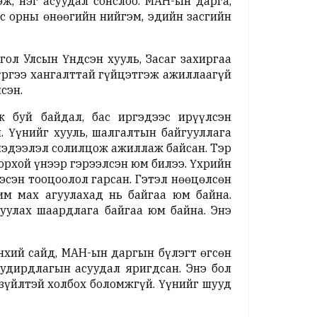
, нэг асуудал сонслоо. МАН-ын дарга,
с орны өнөөгийн нийгэм, эдийн засгийн
гол Улсын Үндсэн хууль, Засаг захиргаа
үүргээ хангалттай гүйцэтгэж ажиллаагүй
сэн.
 буй байдал, бас иргэдээс ирүүлсэн
. Үүнийг хууль, шалгалтын байгууллага
 мэдээлэл солилцож ажиллаж байсан. Тэр
рхой үнээр гэрээлсэн юм билээ. Үхрийн
гэсэн тооцоолол гарсан. Гэтэл нөөцөлсөн
им мах агуулахад нь байгаа юм байна.
уулах шаардлага байгаа юм байна. Энэ
нхий сайд, МАН-ын даргын бүлэгт өгсөн
удирдлагын асуудал яригдсан. Энэ бол
зүйлтэй холбох боломжгүй. Үүнийг шууд