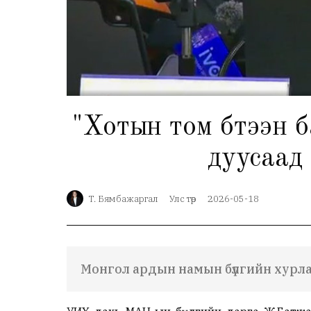
"Хотын том бүтээн 
дуусаад 
Т. Бямбажаргал
Улс төр
2026-05-18
Монгол ардын намын бүлгийн хурл