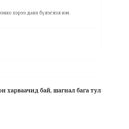
энко хэрээ данх бүлэглэл юм.
н харваачид бай, шагнал бага тул