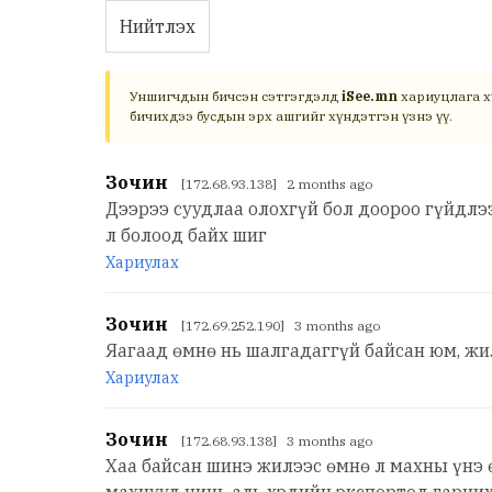
Нийтлэх
Уншигчдын бичсэн сэтгэгдэлд
iSee.mn
хариуцлага х
бичихдээ бусдын эрх ашгийг хүндэтгэн үзнэ үү.
Зочин
[172.68.93.138] 2 months ago
Дээрээ суудлаа олохгүй бол доороо гүйдлээ
л болоод байх шиг
Хариулах
Зочин
[172.69.252.190] 3 months ago
Яагаад өмнө нь шалгадаггүй байсан юм, жи
Хариулах
Зочин
[172.68.93.138] 3 months ago
Хаа байсан шинэ жилээс өмнө л махны үнэ 