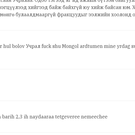
саан Учралаа. Одоо тэгээд яг ид ажлын бүтээн байгуу
рэгцүүлээд хийгээд байж байхгүй юу хийж байсан юм. 
ал мөнгө булаалдмааргүй фракцуудыг ээлжийн хоолонд о
gar hul bolov Учрал fuck shu Mongol ardtumen mine yrdag s
m barih 2,3 ih naydaaraa tetgeveree nemeechee