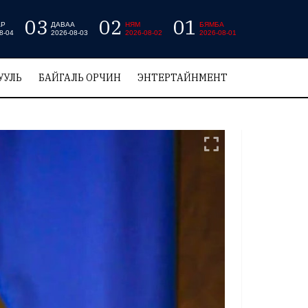
03
02
01
АР
ДАВАА
НЯМ
БЯМБА
8-04
2026-08-03
2026-08-02
2026-08-01
УУЛЬ
БАЙГАЛЬ ОРЧИН
ЭНТЕРТАЙНМЕНТ