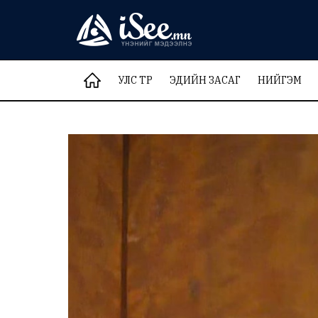
УЛС ТӨР
ЭДИЙН ЗАСАГ
НИЙГЭМ