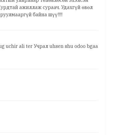
лалтын улирлаар төлөвлөсөн эхэлсэн
Хурдтай ажиллаж сураач. Удахгүй өвөл
руулмааргүй байна шүү!!!!
ug uchir ali ter Учрал uhsen shu odoo bgaa