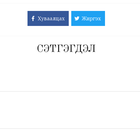
Хуваалцах
Жиргэх
СЭТГЭГДЭЛ