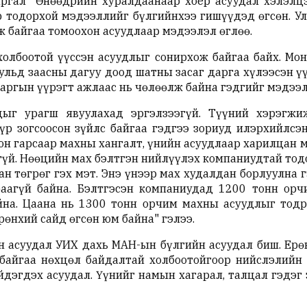
гал "Өнөөдрийн хуралдаанаар хоёр асуудал хэлэлцэж
р тодорхой мэдээллийг бүлгийнхээ гишүүдэд өгсөн. Ул
 байгаа томоохон асуудлаар мэдээлэл өглөө.
холбоотой үүссэн асуудлыг сонирхож байгаа байх. Мон
уульд заасны дагуу доод шатны засаг дарга хүлээсэн 
аргын үүрэгт ажлаас нь чөлөөлж байна гэдгийг мэдээл
ыг урагш явуулахад эргэлзээгүй. Түүний хэрэгжиж
р зогсоосон зүйлс байгаа гэдгээ зориуд илэрхийлсэн
 он гарсаар махны хангалт, үнийн асуудлаар харилцан
й. Нөөцийн мах бэлтгэн нийлүүлэх компаниудтай тодо
ан төгрөг гэх мэт. Энэ үнээр мах худалдан борлуулна 
аагүй байна. Бэлтгэсэн компаниудад 1200 тонн орч
йна. Цаана нь 1300 тонн орчим махны асуудлыг тодр
рөнхий сайд өгсөн юм байна" гэлээ.
 асуудал УИХ дахь МАН-ын бүлгийн асуудал биш. Ерө
 байгаа нөхцөл байдалтай холбоотойгоор нийслэлийн 
дэгдэх асуудал. Үүнийг намын хагарал, талцал гэдэг 