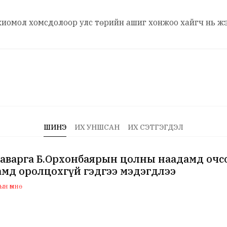
иомол хомсдолоор улс төрийн ашиг хонжоо хайгч нь жэ
ШИНЭ
ИХ УНШСАН
ИХ СЭТГЭГДЭЛ
аварга Б.Орхонбаярын цолны наадамд очсо
мд оролцохгүй гэдгээ мэдэгдлээ
н өмнө