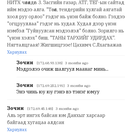
НИТХ чөлөөлдөг. 3. Засгийн газар, АТГ, ТЕГ-ын сайтад
ийм мэдээ алга. "Төсөл, тендерийн хулгай аягатай
хоол руу орлоо" гэдэг нь үнэн байж болно. Гэхдээ
"огцрууллаа" гэдэг нь худал. Худал дээр үнэн
нэмбэл "Гуйвуулсан мэдээлэл" болно. Зорилго нь
"үнэн хэлэх" биш, "ТАНЫ ТАРХИЙГ УДИРДАХ".
Нягталцгаая! Жигшицгээе! Цахимч С.Лхагважав
Хариулах
Зочин
[172.68.93.138] 3 months ago
Мэдрэлээ очиж шалгуул маанаг минь...
Зочин
[172.69.252.191] 3 months ago
Энэ чинь юу юу гэнэ вэ тэнэг юмуу
Зочин
[172.69.45.148] 3 months ago
Аль эрт ингэх байсан юм Данхыг харсаар
байгаад хугацаа алдсан
Хариулах