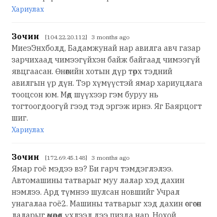
Хариулах
Зочин
[104.22.20.112] 3 months ago
МиеэЭнхболд, Бадамжунай нар авилга авч газар
зарчихаад чимээгүйхэн байж байгаад чимээгүй
явцгаасан. Өнөөгийн хотын дүр төрх тэдний
авилгын үр дүн. Тэр хүмүүстэй ямар хариуцлага
тооцсон юм. Мөд шүүхээр гэм буруу нь
тогтоогдоогүй гээд тэд эргэж ирнэ. Яг Баярцогт
шиг.
Хариулах
Зочин
[172.69.45.148] 3 months ago
Ямар гоё мэдээ вэ? Би гарч тэмдэглэлээ.
Автомашины татварыг муу лалар хэд дахин
нэмлээ. Ард түмнээ шулсан новшийг Учрал
унагалаа гоё2. Машины татварыг хэд дахин өсгөсөн
лаларыг өмөөрөөд үхлээл дээ пизда нар. Нохой