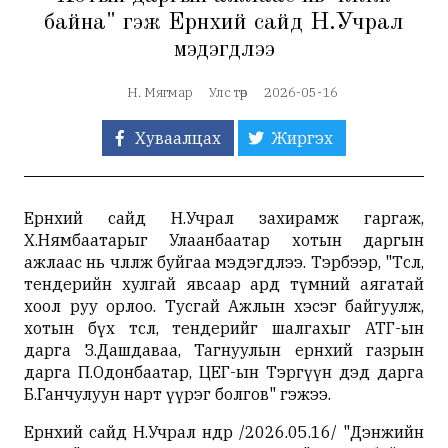
байна" гэж Ерөнхий сайд Н.Учрал
мэдэгдлээ
Н. Мягмар
Улс төр
2026-05-16
Хуваалцах
Жиргэх
Ерөнхий сайд Н.Учрал захирамж гаргаж,
Х.Нямбаатарыг Улаанбаатар хотын даргын
ажлаас нь чөлөөлж буйгаа мэдэгдлээ. Тэрбээр, "Төсөл,
тендерийн хулгай явсаар ард түмний аягатай
хоол руу орлоо. Тусгай Ажлын хэсэг байгуулж,
хотын бүх төсөл, тендерийг шалгахыг АТГ-ын
дарга З.Дашдаваа, Тагнуулын ерөнхий газрын
дарга П.Одонбаатар, ЦЕГ-ын Тэргүүн дэд дарга
Б.Ганчулуун нарт үүрэг болгов" гэжээ.
Ерөнхий сайд Н.Учрал өнөөдөр /2026.05.16/ "Дэнжийн