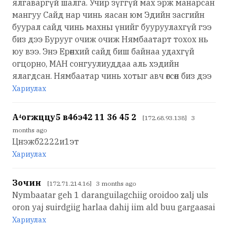
ялгаваргүй шалга. Учир зүггүй мах эрж манарсан
мангуу Сайд нар чинь яасан юм Эдийн засгийн
буурал сайд чинь махны үнийг бууруулахгүй гээ
биз дээ Бурууг очиж очиж Нямбаатарт тохох нь
юу вээ. Энэ Ерөнхий сайд биш байнаа удахгүй
огцорно, МАН сонгуулиуддаа аль хэдийн
ялагдсан. Нямбаатар чинь хотыг авч өгсөн биз дээ
Хариулах
А⁴огжццу5 в46э42 11 36 45 2
[172.68.93.138] 3
months ago
Цнэжб2222и1эт
Хариулах
Зочин
[172.71.214.16] 3 months ago
Nymbaatar geh 1 daranguilagchiig oroidoo zalj uls
oron yaj suirdgiig harlaa dahij iim ald buu gargaasai
Хариулах