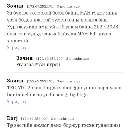
Зочин
[172.69.252.191] 3 months ago
За бүх юс толорхой боож байна МАН гэдэг яинь
үзэл бодол нжгтэй түмэн олны нэгдэл биш
Хүрэлсүхийн амьгүй албат юм байна 2027 2028
оны сонгуульд занаж байгаал МАН-ЫГ арчих
хэрэгтэй
Хариулах
Зочин
[172.69.252.190] 3 months ago
Угаасаа МАН өнгөрсөн
Зочин
[172.69.252.191] 3 months ago
TEG,ATG 2 chin dargaa solidoggui yumu hugatsaa n
bur taliichihsan yu hiisen gj bgd bgn
Хариулах
Dorj
[172.69.252.190] 3 months ago
Төр засгийн ажлыг данх-боржур гэсэн гудамжны