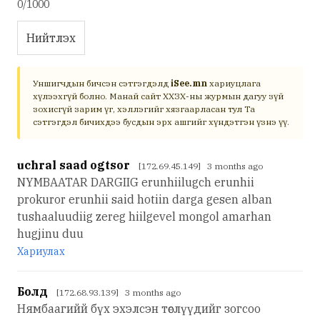
0/1000
Нийтлэх
Уншигчдын бичсэн сэтгэгдэлд
iSee.mn
хариуцлага
хүлээхгүй болно. Манай сайт ХХЗХ-ны журмын дагуу зүй
зохисгүй зарим үг, хэллэгийг хязгаарласан тул Та
сэтгэгдэл бичихдээ бусдын эрх ашгийг хүндэтгэн үзнэ үү.
uchral saad ogtsor
[172.69.45.149] 3 months ago
NYMBAATAR DARGIIG erunhiilugch erunhii
prokuror erunhii said hotiin darga gesen alban
tushaaluudiig zereg hiilgevel mongol amarhan
hugjinu duu
Хариулах
Болд
[172.68.93.139] 3 months ago
Нямбаагийй бүх эхэлсэн төслүүдийг зогсоо