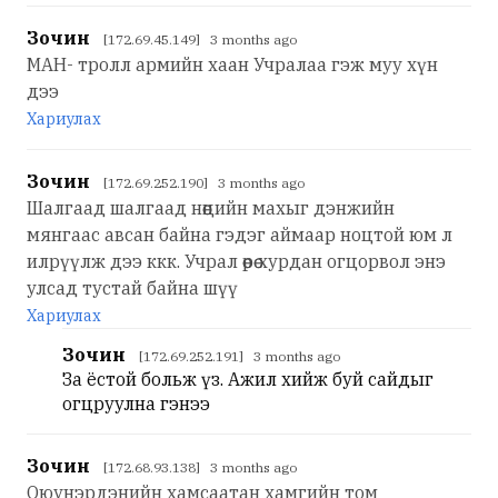
Зочин
[172.69.45.149] 3 months ago
МАН- тролл армийн хаан Учралаа гэж муу хүн
дээ
Хариулах
Зочин
[172.69.252.190] 3 months ago
Шалгаад шалгаад нөөцийн махыг дэнжийн
мянгаас авсан байна гэдэг аймаар ноцтой юм л
илрүүлж дээ ккк. Учрал өөрөө хурдан огцорвол энэ
улсад тустай байна шүү
Хариулах
Зочин
[172.69.252.191] 3 months ago
За ёстой больж үз. Ажил хийж буй сайдыг
огцруулна гэнээ
Зочин
[172.68.93.138] 3 months ago
Оюунэрдэнийн хамсаатан хамгийн том