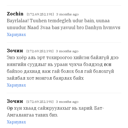
Zochin
[172.69.252.191] 3 months ago
Bayrlalaa! Tuuhen temdegleh udur bain, uunaa
unuudur. Naad 3vaa bas yavuul bro Danhyn hvmvvs
Хариулах
Зочин
[172.69.252.191] 3 months ago
Энэ хоёр аль эрт тохироогоо хийсэн байлгүй дээ
нянгийн суудлыг нь ураан чукча бэлдээд өгсөн
байхоо дахиад яаж гай болох бол гай болохгүй
зайлбал хот монгол баярлах байх
Хариулах
Зочин
[172.69.252.191] 3 months ago
Өөр хүн хваад сайжруулахыг нь харий. Бат-
Амгалангаа тавих биз.
Хариулах