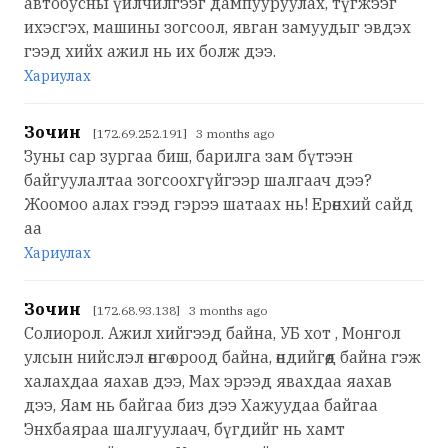
автобусны үйлчилгээг дампууруулах, түгжээг
ихэсгэх, машины зогсоол, явган замуудыг эвдэх
гээд хийх ажил нь их болж дээ.
Хариулах
Зочин
[172.69.252.191] 3 months ago
Зуны сар зургаа биш, барилга зам бүтээн
байгуулалтаа зогсоохгүйгээр шалгаач дээ?
Жоомоо алах гээд гэрээ шатаах нь! Ерөнхий сайд
аа
Хариулах
Зочин
[172.68.93.138] 3 months ago
Солиорол. Ажил хийгээд байна, УБ хот , Монгол
улсын нийслэл өнгө ороод байна, өндийгөөд байна гэж
халахдаа яахав дээ, Мах эрээд явахдаа яахав
дээ, Яам нь байгаа биз дээ Хажуудаа байгаа
Энхбаяраа шалгуулаач, бүгдийг нь хамт