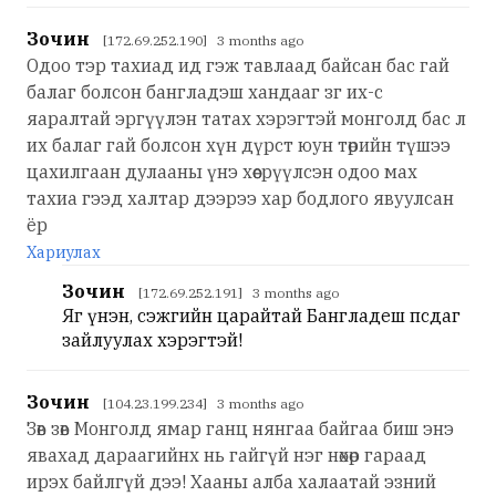
Зочин
[172.69.252.190] 3 months ago
Одоо тэр тахиад ид гэж тавлаад байсан бас гай
балаг болсон бангладэш хандааг зг их-с
яаралтай эргүүлэн татах хэрэгтэй монголд бас л
их балаг гай болсон хүн дүрст юун төрийн түшээ
цахилгаан дулааны үнэ хөөсрүүлсэн одоо мах
тахиа гээд халтар дээрээ хар бодлого явуулсан
ёр
Хариулах
Зочин
[172.69.252.191] 3 months ago
Яг үнэн, сэжгийн царайтай Бангладеш псдаг
зайлуулах хэрэгтэй!
Зочин
[104.23.199.234] 3 months ago
Зөв зөв Монголд ямар ганц нянгаа байгаа биш энэ
явахад дараагийнх нь гайгүй нэг нөхөр гараад
ирэх байлгүй дээ! Хааны алба халаатай эзний