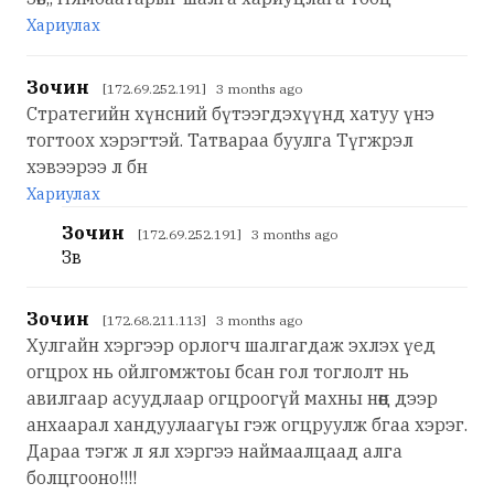
Хариулах
Зочин
[172.69.252.191] 3 months ago
Стратегийн хүнсний бүтээгдэхүүнд хатуу үнэ
тогтоох хэрэгтэй. Татвараа буулга Түгжрэл
хэвээрээ л бн
Хариулах
Зочин
[172.69.252.191] 3 months ago
Зөв
Зочин
[172.68.211.113] 3 months ago
Хулгайн хэргээр орлогч шалгагдаж эхлэх үед
огцрох нь ойлгомжтоы бсан гол тоглолт нь
авилгаар асуудлаар огцроогүй махны нөөц дээр
анхаарал хандуулаагүы гэж огцруулж бгаа хэрэг.
Дараа тэгж л ял хэргээ наймаалцаад алга
болцгооно!!!!