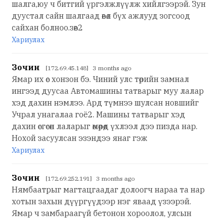
шалга,юу ч битгий үргэлжлүүлж хийлгээрэй. Зун
дуустал сайн шалгаад өвөл бүх ажлууд зогсоод
сайхан болноо.зөв2
Хариулах
Зочин
[172.69.45.148] 3 months ago
Ямар их өс хонзон бэ. Чиний улс төрийн замнал
ингээд дуусаа Автомашины татварыг муу лалар
хэд дахин нэмлээ. Ард түмнээ шулсан новшийг
Учрал унагалаа гоё2. Машины татварыг хэд
дахин өсгөсөн лаларыг өмөөрөөд үхлээл дээ пизда нар.
Нохой засуулсан эзэндээ янаг гэж
Хариулах
Зочин
[172.69.252.191] 3 months ago
Нямбаатрыг магтацгаадаг долоогч нараа та нар
хотын захын дүүргүүдээр нэг яваад үзээрэй.
Ямар ч замбараагүй бетонон хороолол, улсын