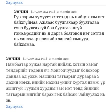
Хариулах
Зочин
[172.69.252.191] 3 months ago
Гүэ зарим хүмүүст сэтгэлд нь нийцэх юм огт
байхгүймаа. Ажлаас буулгахаар буулгалаа
гэнэ буулгахгүй бол буулгасангүй
гэнэ.Өөрсдийг нь л дарга болговол нэг сэтгэл
нь ханахаар новшийн зантай юмнууд
байхымаа.
Зочин
[172.69.252.191] 3 months ago
Нямбаатар хужаа нартай нийлж, хотын хамаг
тендерийг тэдэнд өгч, Монголчуудыг болохоор
дандаа ад үзэж, машины татварыг дураараа 5
дахин нэмж, нөөцийн махны үнийг хүртэл нэмж, үр
ашиггүй Туулын хурдны зам мэт төсөлд бидний
татварын мөнгийг барах гэж байсан. Зайлуулах нь
зөв.
Хариулах