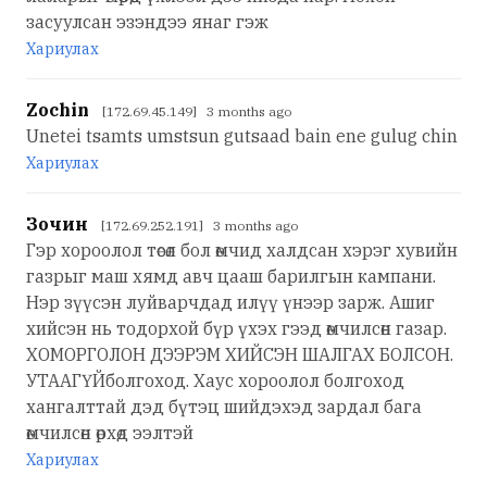
засуулсан эзэндээ янаг гэж
Хариулах
Zochin
[172.69.45.149] 3 months ago
Unetei tsamts umstsun gutsaad bain ene gulug chin
Хариулах
Зочин
[172.69.252.191] 3 months ago
Гэр хороолол төсөл бол өмчид халдсан хэрэг хувийн
газрыг маш хямд авч цааш барилгын кампани.
Нэр зүүсэн луйварчдад илүү үнээр зарж. Ашиг
хийсэн нь тодорхой бүр үхэх гээд өмчилсөн газар.
ХОМОРГОЛОН ДЭЭРЭМ ХИЙСЭН ШАЛГАХ БОЛСОН.
УТААГҮЙболгоход. Хаус хороолол болгоход
хангалттай дэд бүтэц шийдэхэд зардал бага
өмчилсөн өрхөд ээлтэй
Хариулах