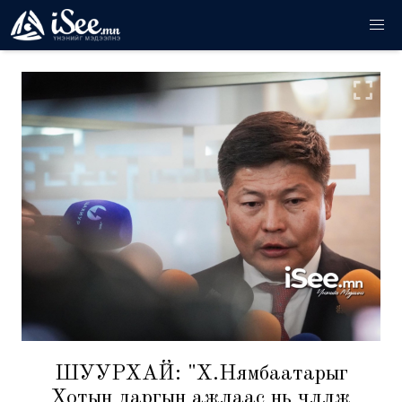
ШУУРХАЙ: "Х.Нямбаатарыг
Хотын даргын ажлаас нь чөлөөлж