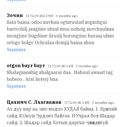
Зочин
[172.69.252.190] 3 months ago
Sain baina, odoo zuvhun ogtsruulad zogsohgui
barivchilj jangiine iduul muu nohoig zuvchuulsan
mongiine bugdiine ilruulj horongiine huraaj ulsin
orlogo bolgo Uchralaa demjij baina shuu
Хариулах
otgon bayr bayr
[172.69.45.149] 3 months ago
Shalagsanshig shalgaarai daa . Hahuul awaad tag
bolwoo . Arai heterj bna
Хариулах
Цахимч С. Лхагважав
[172.69.45.148] 3 months ago
Ах дүү нар аа, энэ мэдээ ХУДАЛ байна. 1. Ерөнхий
сайд Л.Оюун-Эрдэнэ байгаа. Н.Учрал бол Шадар
сайд. 2. Шадар сайд Хотын даргыг чөлөөлдөггүй.