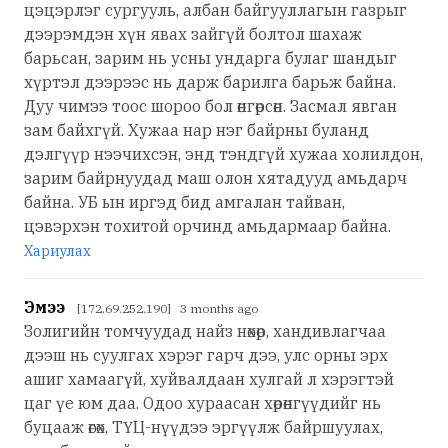
цэцэрлэг сургууль, албан байгууллагын газрыг
дээрэмдэн хүн явах зайгүй болтол шахаж
барьсан, зарим нь усны ундарга булаг шандыг
хүртэл дээрээс нь дарж барилга барьж байна.
Дуу чимээ тоос шороо бол өнгөрсөн. Засмал явган
зам байхгүй. Хужаа нар нэг байрны буланд
дэлгүүр нээчихсэн, энд тэндгүй хужаа холилдон,
зарим байрнуудад маш олон хятадууд амьдарч
байна. УБ ын иргэд бид амгалан тайван,
цэвэрхэн тохитой орчинд амьдармаар байна.
Хариулах
Эмээ
[172.69.252.190] 3 months ago
Золигийн томчуудад найз нөхөр, хандивлагчаа
дээш нь суулгах хэрэг гарч дээ, улс орны эрх
ашиг хамаагүй, хуйвалдаан хулгай л хэрэгтэй
цаг үе юм даа. Одоо хураасан хөрөнгүүдийг нь
буцааж өгөх, ТҮЦ-нүүдээ эргүүлж байршуулах,