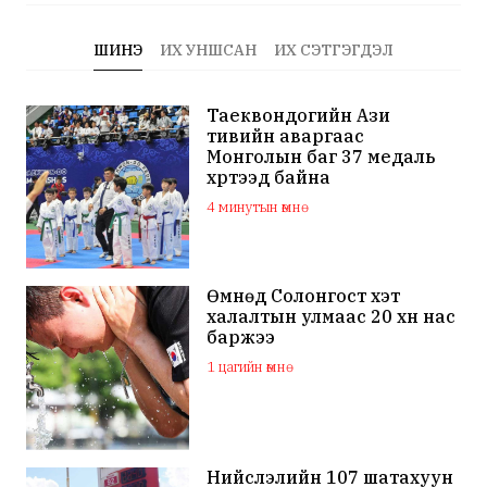
ШИНЭ
ИХ УНШСАН
ИХ СЭТГЭГДЭЛ
Таеквондогийн Ази
тивийн аваргаас
Монголын баг 37 медаль
хүртээд байна
4 минутын өмнө
Өмнөд Солонгост хэт
халалтын улмаас 20 хүн нас
баржээ
1 цагийн өмнө
Нийслэлийн 107 шатахуун