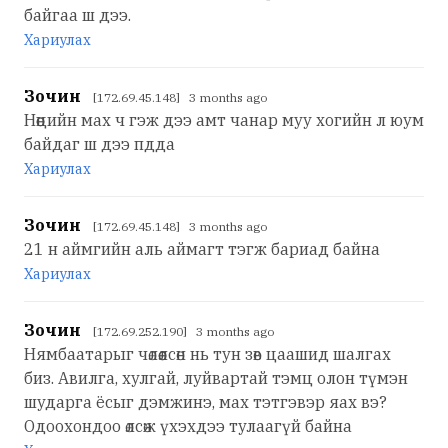
байгаа ш дээ.
Хариулах
Зочин
[172.69.45.148] 3 months ago
Нөөцийн мах ч гэж дээ амт чанар муу хогийн л юум
байдаг ш дээ пдда
Хариулах
Зочин
[172.69.45.148] 3 months ago
21 н аймгийн аль аймагт тэгж бариад байна
Хариулах
Зочин
[172.69.252.190] 3 months ago
Нямбаатарыг чөлөөлсөн нь тун зөв цаашид шалгах
биз. Авилга, хулгай, луйвартай тэмц олон түмэн
шударга ёсыг дэмжинэ, мах тэтгэвэр яах вэ?
Одоохондоо өлсөж үхэхдээ тулаагүй байна