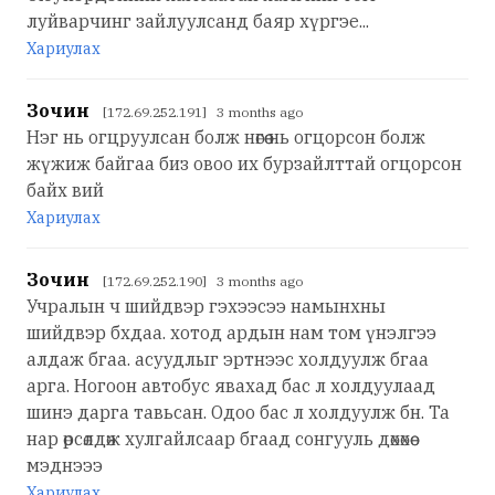
луйварчинг зайлуулсанд баяр хүргэе...
Хариулах
Зочин
[172.69.252.191] 3 months ago
Нэг нь огцруулсан болж нөгөө нь огцорсон болж
жүжиж байгаа биз овоо их бурзайлттай огцорсон
байх вий
Хариулах
Зочин
[172.69.252.190] 3 months ago
Учралын ч шийдвэр гэхээсээ намынхны
шийдвэр бхдаа. хотод ардын нам том үнэлгээ
алдаж бгаа. асуудлыг эртнээс холдуулж бгаа
арга. Ногоон автобус явахад бас л холдуулаад
шинэ дарга тавьсан. Одоо бас л холдуулж бн. Та
нар өрсөлдөж хулгайлсаар бгаад сонгууль дөхөхөө
мэднэээ
Хариулах