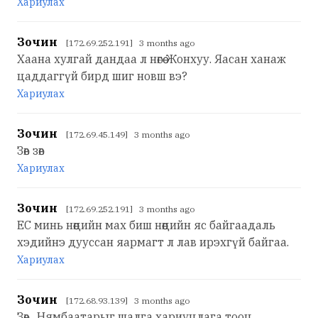
Хариулах
Зочин
[172.69.252.191] 3 months ago
Хаана хулгай дандаа л нөгөө Жонхуу. Яасан ханаж
цаддаггүй бирд шиг новш вэ?
Хариулах
Зочин
[172.69.45.149] 3 months ago
Зөв зөв
Хариулах
Зочин
[172.69.252.191] 3 months ago
ЕС минь нөөцийн мах биш нөөцийн яс байгаадаль
хэдийнэ дууссан яармагт л лав ирэхгүй байгаа.
Хариулах
Зочин
[172.68.93.139] 3 months ago
Зөв,, Нямбаатарыг шалга хариуцлага тооц