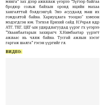
мянга" зах дээр ажиллаж үеэрээ "Зүгээр байгаа
бродюр сольж байхын оронд нөөцийн махаа
хангалттай бэлдсэнгүй. Энэ асуудалд маш их
гомдолтой байна. Хариуцлага тооцно” хэмээн
мэдэгдсэн юм. Тэгвэл Ерөнхий сайд Н.Учрал өнөөдөр
АТГ, ТЕГ, ЦЕГ-ын удирдлагуудад үүрэг өгөх үеэрээ
"Улаанбаатарын захирагч Х.Нямбаатар үүрэгт
ажлаас нь чөлөөлж байна. Тусгай ажлын хэсэг
гаргаж шалга" гэсэн үүргийг өглөө.
ВИДЕО: