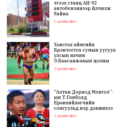
түгээх станц АИ-92
автобензинээр үйлчилж
байна
1 цагийн өмнө
Хөвсгөл аймгийн
Бүрэнтогтох сумын уугуул
улсын начин
Э.Баасанжавын цолны
мялаалга наадам эхэллээ
1 цагийн өмнө
“Алтан Дорнод Монгол”-
ын Т.Ганболд
Ерөнхийлөгчийн
сонгуульд нэр дэвшихээ
илэрхийллээ
1 цагийн өмнө