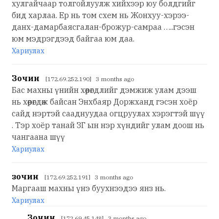
хулгайчаар толгойлуулж хийхээр юу болдгийг
бид харлаа. Ер нь том схем нь Жонхуу-хэрээ-
данх-дамарбаясгалан-брожур-самраа …..гэсэн
юм мэдрэгдээд байгаа юм даа.
Хариулах
Зочин
[172.69.252.190] 3 months ago
Бас махны үнийн хөөрөгдлийг дэмжиж улам дээш
нь хөөрөгдөж байсан Энхбаяр Доржханд гэсэн хоёр
сайд нэртэй сааднуудаа огцруулах хэрэгтэй шүү
. Тэр хоёр танай ЗГ ын нэр хүндийг улам доош нь
чангаана шүү
Хариулах
зочин
[172.69.252.191] 3 months ago
Маргааш махны үнэ буухнээдээ янз нь.
Хариулах
Зочин
[172.69.45.148] 3 months ago