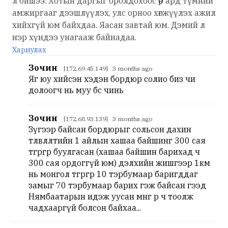
л бишээ. Хотын даргыг оролдохоос өөр ард түмний
амжиргааг дээшлүүлэх, улс орноо хөгжүүлэх ажил
хийхгүй юм байхдаа. Яасан завтай юм. Дэмий л
нэр хүндээ унагааж байнадаа.
Хариулах
Зочин
[172.69.45.149] 3 months ago
Яг юу хийсэн хэдэн бордюр солио биз чи
долоогч нь муу бөөс чинь
Зочин
[172.68.93.139] 3 months ago
Зүгээр байсан бордюрыг сольсон дахин
төлөвлөлтийн 1 айлын хашаа байшинг 300 сая
төгрөгөөр буулгасан (хашаа байшин барихад ч
300 сая ордоггүй юм) дэлхийн жишгээр 1км
нь монгол төгрөгөөр 10 тэрбумаар баригддаг
замыг 70 тэрбумаар барих гэж байсан гээд
Нямбаатарын идэж уусан мөнгө өөрөө ч тоолж
чадхааргүй болсон байхаа...