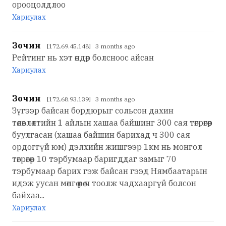
орооцолдлоо
Хариулах
Зочин
[172.69.45.148] 3 months ago
Рейтинг нь хэт өндөр болсноос айсан
Хариулах
Зочин
[172.68.93.139] 3 months ago
Зүгээр байсан бордюрыг сольсон дахин
төлөвлөлтийн 1 айлын хашаа байшинг 300 сая төгрөгөөр
буулгасан (хашаа байшин барихад ч 300 сая
ордоггүй юм) дэлхийн жишгээр 1км нь монгол
төгрөгөөр 10 тэрбумаар баригддаг замыг 70
тэрбумаар барих гэж байсан гээд Нямбаатарын
идэж уусан мөнгө өөрөө ч тоолж чадхааргүй болсон
байхаа...
Хариулах