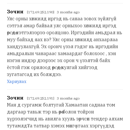
Зочин
[172.69.252.190] 3 months ago
Улс орны хөгжилд иргэд нь санаа зовох зүйлгүй
сэтгэл амар байвал улс орныхоо хөгжилд иргэд
өөрсөдөө сэтгэлээрээ оролцоно. Иргэдийн амьдрал нь
муу байхад яах вэ? Улс орны хөгжилд анхаарлаа
хандуулахгүй. Эх оронч үзэл гэдэг нь иргэдийн
амьдралын чанараас хамаардаг болохоос , хэн
нэгэн индэр дээрээс эх орон ч үзэлтэй байх
ёстой гэж орилоод өөрсөдөө хулгай хийгээд
зугатагсад их болждээ.
Хариулах
Зочин
[172.69.252.191] 3 months ago
Ман д сургамж болтугай Хамаатан саднаа том
даргаар тавьж тэр нь өөрөө болон тойрон
хүрээлэгчид нь авилга хууль зөрчсөн тендер алхам
тутамлд₮а татвар хэмэх мөнгө угаах хэргүүдэд