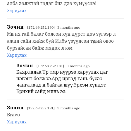
алба ээлжтэй гэдэг биз дээ хүмүүсээ!
Хариулах
Зочин
[172.69.252.190] 3 months ago
Мөн их гай балаг болсон хүн дүрст дээ зүгээр л
ажил сайн хийж буй Илбэ үзүүлсэн төдий овоо
бурзайсан байж мэдэх л юм
Хариулах
Зочин
[172.69.252.191] 3 months ago
Баярлалаа.Төр төмөр нүүрээ харуулах цаг
нэгэнт болжээ.Ард иргэд тань бүсээ
чангалаад д байгаа шүү.Эрхэм хүндэт
Ерөнхий сайд минь ээ.
Зочин
[172.69.252.191] 3 months ago
Bravo
Хариулах