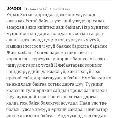
Зочин
[104.22.17.167] 3 months ago
Учрал Хотын даргадаа дэмжлэг үзүүлээд
ажиллах ёстой байтал үзэгний үзүүрээр халах
амархан ажил хийгээд явж байдаг. Нэр хүндтэй
мундаг хотын даргаа халдаг нь хотын газрыг
авилгадаж аваад цэцэрлэг, сургууль ч үгүй,
машины зогсоол ч үгүй баахан барилга барьсан
Жишээлбэл: Голден парк мэтийн авилга
хорооллоос сургууль цэцэрлэг бариуоах газар
чөлөөлүүлж гаргах тухай Нямбаатарын зоримог
шийдвэрүүдийг дэмжихгүй, хийлгэхгүй гэж
ерөнхий сайд дарамтлуулсан байна. Нямбаатар их
зөв ажиллаж байгаа хотын дарга шүү. Түүнийг
халахын тулд ерөнхий сайдын тролл баг нилээн
шуугиулж дайрлаа. Гэнэтхэн хотын даргыг
хална гэж байж болохгүй асуудал. Наад улс төрөө
больж , улсаа хөгжүүл ерөнхий сайдаа. Нямбаатар
яг гоё ажиллаж байгаа . Ард түмэнд таалагдаж