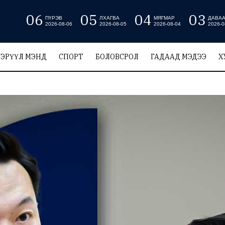
06
05
04
03
ПҮРЭВ
ЛХАГВА
МЯГМАР
ДАВА
2026-08-06
2026-08-05
2026-08-04
2026-0
ЭРҮҮЛ МЭНД
СПОРТ
БОЛОВСРОЛ
ГАДААД МЭДЭЭ
Х