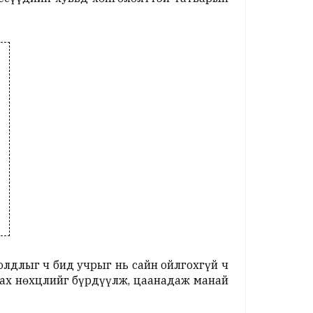
лдлыг ч бид учрыг нь сайн ойлгохгүй ч
тах нөхцлийг бүрдүүлж, цаанадаж манай