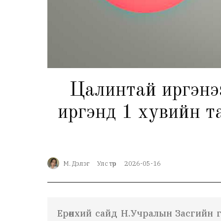
Цалинтай иргэнэ
иргэнд 1 хувийн та
М. Дэлэг
Улс төр
2026-05-16
Ерөнхий сайд Н.Учрал
ын Засгийн га