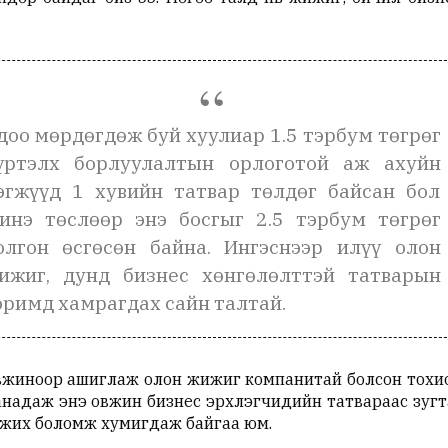
доо мөрдөгдөж буй хуулиар 1.5 тэрбум төгрөг
үртэлх борлуулалтын орлоготой аж ахуйн
эгжүүд 1 хувийн татвар төлдөг байсан бол
инэ төслөөр энэ босгыг 2.5 тэрбум төгрөг
олгон өсгөсөн байна. Ингэснээр илүү олон
ижиг, дунд бизнес хөнгөлөлттэй татварын
оримд хамрагдах сайн талтай.
овжиноор ашиглаж олон жижиг компанитай болсон тохио
аанадаж энэ овжин бизнес эрхлэгчидийн татвараас зуг
өгжих боломж хумигдаж байгаа юм.