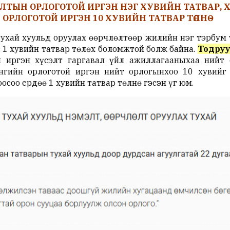
ЛАЛТЫН ОРЛОГОТОЙ ИРГЭН НЭГ ХУВИЙН ТАТВАР, 
ОРЛОГОТОЙ ИРГЭН 10 ХУВИЙН ТАТВАР ТӨЛНӨ -
ухай хуульд оруулах өөрчлөлтөөр жилийн нэг тэрбум 
 1 хувийн татвар төлөх боломжтой болж байна.
Тодруу
й иргэн хүсэлт гаргавал үйл ажиллагааныхаа нийт 
ингийн орлоготой иргэн нийт орлогынхоо 10 хувийг
осоо ердөө 1 хувийн татвар төлнө гэсэн үг юм.