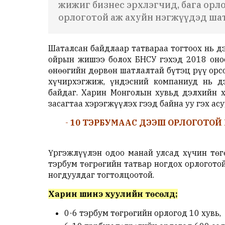
жижиг бизнес эрхлэгчид, бага орло
орлоготой аж ахуйн нэгжүүдэд шата
Шаталсан байдлаар татвараа тогтоох нь д
ойрын жишээ болох БНСУ гэхэд 2018 оноо
өнөөгийн дөрвөн шатлалтай бүтэц рүү орс
хүчирхэгжиж, үндэсний компаниуд нь д
байдаг. Харин Монголын хувьд дэлхийн 
засагтаа хэрэгжүүлэх гээд байна уу гэх ас
-
10 ТЭРБУМААС ДЭЭШ ОРЛОГОТОЙ 
Үргэжлүүлэн одоо манай улсад хүчин төг
тэрбум төгрөгийн татвар ногдох орлоготой
ногдуулдаг тогтолцоотой.
Харин шинэ хуулийн төсөлд;
0-6 тэрбум төгрөгийн орлогод 10 хувь,