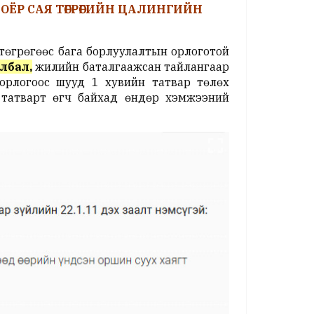
ХОЁР САЯ ТӨГРӨГИЙН ЦАЛИНГИЙН
төгрөгөөс бага борлуулалтын орлоготой
лбал,
жилийн баталгаажсан тайлангаар
орлогоос шууд 1 хувийн татвар төлөх
 татварт өгч байхад өндөр хэмжээний