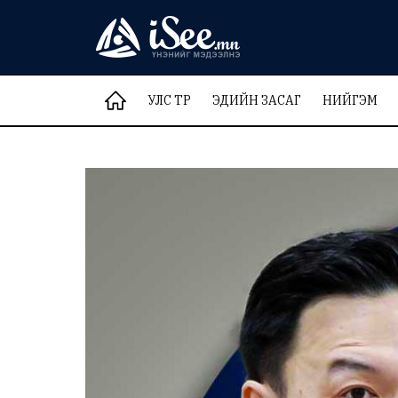
УЛС ТӨР
ЭДИЙН ЗАСАГ
НИЙГЭМ