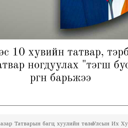
эс 10 хувийн татвар, тэр
твар ногдуулах "тэгш бус
өргөн барьжээ
зар Татварын багц хуулийн төслөө Улсын Их Хура