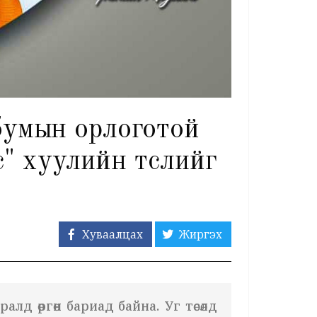
бумын орлоготой
" хуулийн төслийг
Хуваалцах
Жиргэх
лд өргөн бариад байна. Уг төсөлд