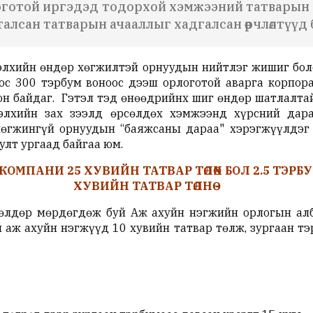
готой иргэдэд тодорхой хэмжээний татварын хөн
лсан татварын ачааллыг хадгалсан өөрчлөлтүүд 
элхийн өндөр хөгжилтэй орнуудын нийтлэг жишиг бол
с 300 тэрбум воноос дээш орлоготой аварга корпора
он байдаг. Гэтэл тэд өнөөдрийнх шиг өндөр шатлалтай
элхийн зах зээлд өрсөлдөх хэмжээнд хүрсний дара
хөгжингүй орнуудын “баяжсаны дараа" хэрэгжүүлдэг
уулт ургаад байгаа юм.
КОМПАНИ 25 ХУВИЙН ТАТВАР ТӨЛӨХ БОЛ 2.5 ТЭР
ХУВИЙН ТАТВАР ТӨЛНӨ -
өлдөр мөрдөгдөж буй Аж ахуйн нэгжийн орлогын алб
 аж ахуйн нэгжүүд 10 хувийн татвар төлж, зургаан тэ