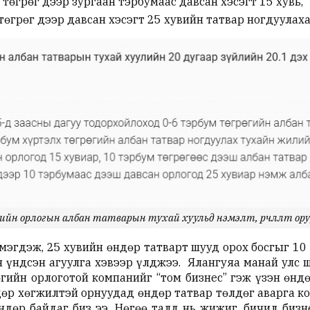
 төгрөг дээр зургаан тэрбумаас давсан хэсэгт 15 хувь,
төгрөг дээр давсан хэсэгт 25 хувийн татвар ногдуулаха
ийн орлогын албан татварын тухай хуульд нэмэлт, өөрчлөлт ор
мэгдэж, 25 хувийн өндөр татварт шууд орох босгыг 10
эн үндсэн агуулга хэвээр үлджээ. Ялангуяа манай улс 
өгийн орлоготой компанийг “том бизнес” гэж үзэн өнд
дөр хөгжилтэй орнуудад өндөр татвар төлдөг аварга 
ндөр байдаг биз ээ. Нөгөө талд нь жижиг, бичил биз