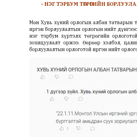
- НЭГ ТЭРБУМ ТӨГРӨГИЙН БОРЛУУ
Мөн Хувь хүний орлогын албан татварын т
иргэн борлуулалтын орлогын нийт дүнгээс
нэг тэрбум хүртэлх төгрөгийн орлогото
зохицуулалт оржээ. Өөрөөр хэлбэл, цал
борлуулалтын орлоготой иргэн нийт орлого