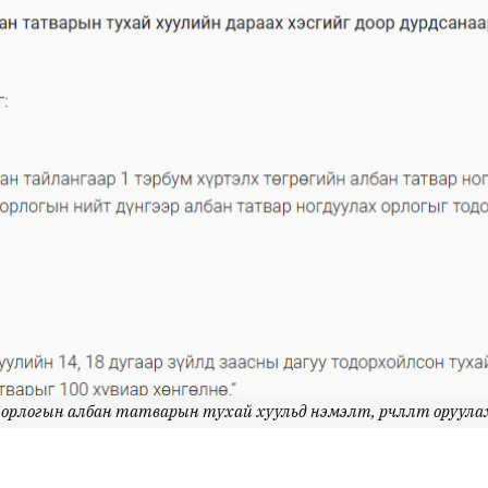
 орлогын албан татварын тухай хуульд нэмэлт, өөрчлөлт оруул