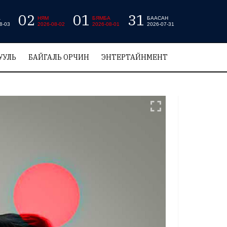
02
01
31
А
НЯМ
БЯМБА
БААСАН
8-03
2026-08-02
2026-08-01
2026-07-31
УУЛЬ
БАЙГАЛЬ ОРЧИН
ЭНТЕРТАЙНМЕНТ