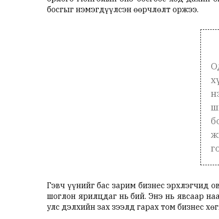
босгыг нэмэгдүүлсэн өөрчлөлт оржээ.
О
х
н
ш
б
ж
г
Гэвч үүнийг бас зарим бизнес эрхлэгчид 
шоглон ярилцдаг нь бий. Энэ нь явсаар н
улс дэлхийн зах зээлд гарах том бизнес х