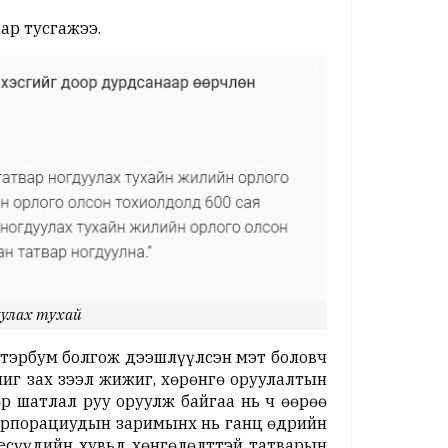
ар тусгажээ.
уулах тухай
 тэрбум болгож дээшлүүлсэн мэт боловч
шиг зах зээл жижиг, хөрөнгө оруулалтын
өр шатлал руу оруулж байгаа нь ч өөрөө
корпорациудын заримынх нь ганц өдрийн
несүүдийн хувьд хөнгөлөлттэй татварын