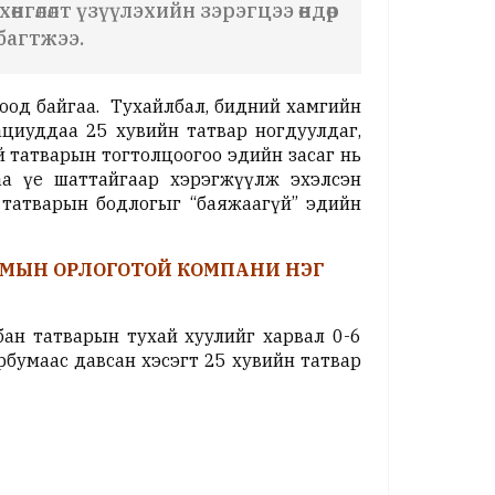
гөлөлт үзүүлэхийн зэрэгцээ өндөр
багтжээ.
оод байгаа. Тухайлбал, бидний хамгийн
циуддаа 25 хувийн татвар ногдуулдаг,
 татварын тогтолцоогоо эдийн засаг нь
а үе шаттайгаар хэрэгжүүлж эхэлсэн
 татварын бодлогыг “баяжаагүй” эдийн
БУМЫН ОРЛОГОТОЙ КОМПАНИ НЭГ
ан татварын тухай хуулийг харвал 0-6
рбумаас давсан хэсэгт 25 хувийн татвар