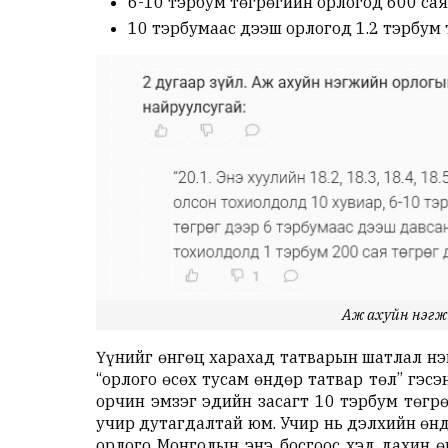
6-10 тэрбум төгрөгийн орлогод 600 сая
10 тэрбумаас дээш орлогод 1.2 тэрбум 
Аж ахуйн нэгж
Үүнийг өнгөц харахад татварын шатлал нэ
“орлого өсөх тусам өндөр татвар төл” гэс
орчин эмзэг эдийн засагт 10 тэрбум төгр
учир дутагдалтай юм. Учир нь дэлхийн өн
орлого Монголын энэ босгоос хэд дахин ө