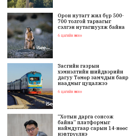
Орон нутагт жил бүр 500-
700 толгой тарвагыг
сэлгэн нутагшуулж байна
6 цагийн өмнө
Засгийн газрын
хэмнэлтийн шийдвэрийн
дагуу Төмөр замчдын баяр
наадмыг цуцалжээ
6 цагийн өмнө
“Хотын дарга сонсож
байна” платформыг
наймдугаар сарын 14-нөөс
нэвтрүүлнэ