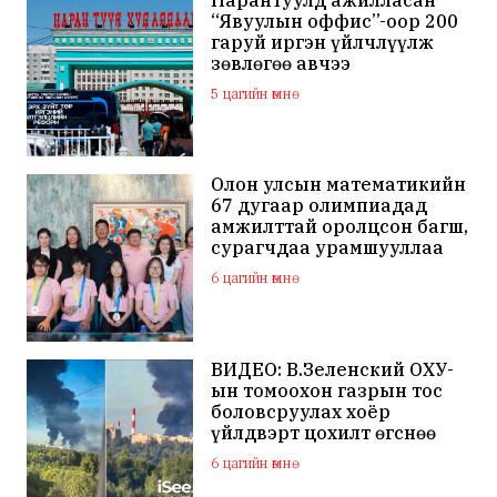
“Явуулын оффис”-оор 200
гаруй иргэн үйлчлүүлж
зөвлөгөө авчээ
5 цагийн өмнө
Олон улсын математикийн
67 дугаар олимпиадад
амжилттай оролцсон багш,
сурагчдаа урамшууллаа
6 цагийн өмнө
ВИДЕО: В.Зеленский ОХУ-
ын томоохон газрын тос
боловсруулах хоёр
үйлдвэрт цохилт өгснөө
мэдэгдлээ
6 цагийн өмнө