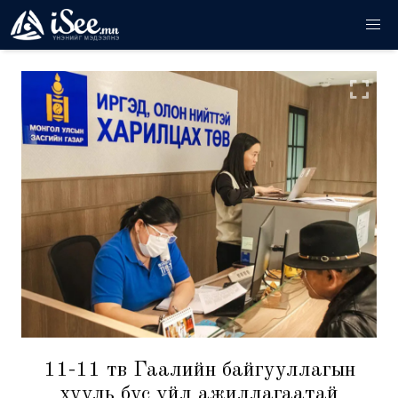
11-11 төв Гаалийн байгууллагын
хууль бус үйл ажиллагаатай