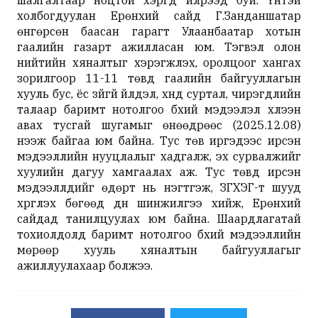
шалгалтаар ноцтой хэргүүд илрээд буй. Үүнтэй
холбогдуулан Ерөнхий сайд Г.Занданшатар
өнгөрсөн баасан гарагт Улаанбаатар хотын
гаалийн газарт ажилласан юм. Тэгвэл олон
нийтийн хяналтыг хэрэгжүүлэх, оролцоог хангах
зорилгоор 11-11 төвд гаалийн байгууллагын
хууль бус, ёс зүйгүй үйлдэл, хүнд суртал, чирэгдлийн
талаар баримт нотолгоо бүхий мэдээлэл хүлээн
авах тусгай шугамыг өнөөдрөөс (2025.12.08)
нээж байгаа юм байна. Тус төв иргэдээс ирсэн
мэдээллийн нууцлалыг хадгалж, эх сурвалжийг
хуулийн дагуу хамгаалах аж. Тус төвд ирсэн
мэдээллүүдийг өдөрт нь нэгтгэж, ЗГХЭГ-т шууд
хүргүүлэх бөгөөд дүн шинжилгээ хийж, Ерөнхий
сайдад танилцуулах юм байна. Шаардлагатай
тохиолдолд баримт нотолгоо бүхий мэдээллийн
мөрөөр хууль хяналтын байгууллагыг
ажиллуулахаар болжээ.