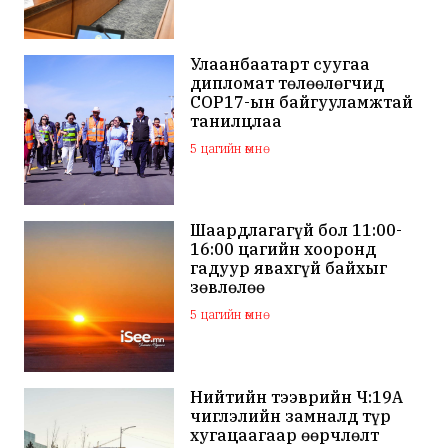
Улаанбаатарт суугаа
дипломат төлөөлөгчид
COP17-ын байгууламжтай
танилцлаа
5 цагийн өмнө
Шаардлагагүй бол 11:00-
16:00 цагийн хооронд
гадуур явахгүй байхыг
зөвлөлөө
5 цагийн өмнө
Нийтийн тээврийн Ч:19А
чиглэлийн замналд түр
хугацаагаар өөрчлөлт