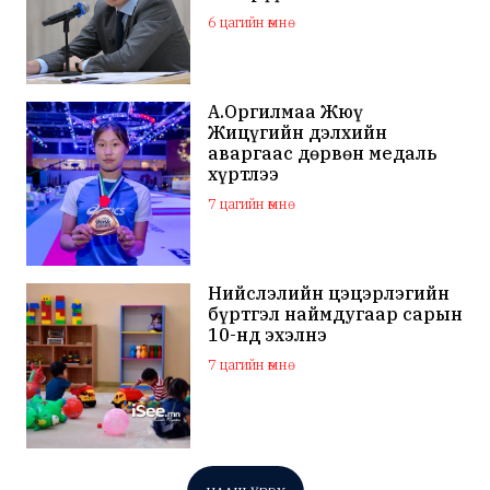
6 цагийн өмнө
А.Оргилмаа Жюү
Жицүгийн дэлхийн
аваргаас дөрвөн медаль
хүртлээ
7 цагийн өмнө
Нийслэлийн цэцэрлэгийн
бүртгэл наймдугаар сарын
10-нд эхэлнэ
7 цагийн өмнө