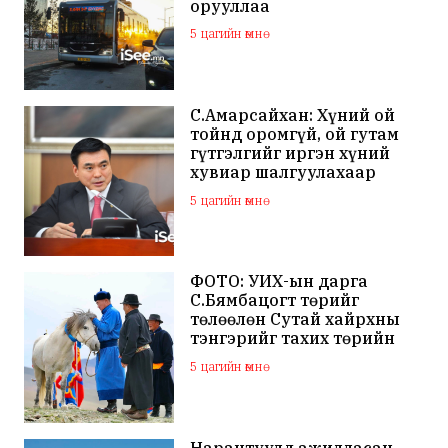
орууллаа
5 цагийн өмнө
С.Амарсайхан: Хүний ой
тойнд оромгүй, ой гутам
гүтгэлгийг иргэн хүний
хувиар шалгуулахаар
хуулийн байгууллагад
5 цагийн өмнө
хандсан
ФОТО: УИХ-ын дарга
С.Бямбацогт төрийг
төлөөлөн Сутай хайрхны
тэнгэрийг тахих төрийн
тахилгад оролцлоо
5 цагийн өмнө
Нарантуулд ажилласан