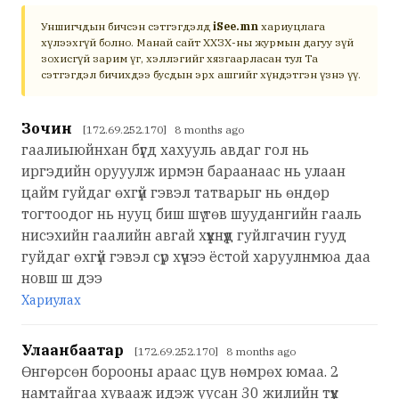
Уншигчдын бичсэн сэтгэгдэлд
iSee.mn
хариуцлага
хүлээхгүй болно. Манай сайт ХХЗХ-ны журмын дагуу зүй
зохисгүй зарим үг, хэллэгийг хязгаарласан тул Та
сэтгэгдэл бичихдээ бусдын эрх ашгийг хүндэтгэн үзнэ үү.
Зочин
[172.69.252.170] 8 months ago
гаалиыюйнхан бүгд хахууль авдаг гол нь
иргэдийн орууулж ирмэн бараанаас нь улаан
цайм гуйдаг өхгүй гэвэл татварыг нь өндөр
тогтоодог нь нууц биш шү төв шуудангийн гааль
нисэхийн гаалийн авгай хүүхнүүд гуйлгачин гууд
гуйдаг өхгүй гэвэл сүр хүчээ ёстой харуулнмюа даа
новш ш дээ
Хариулах
Улаанбаатар
[172.69.252.170] 8 months ago
Өнгөрсөн борооны араас цув нөмрөх юмаа. 2
намтайгаа хувааж идэж уусан 30 жилийн түүх