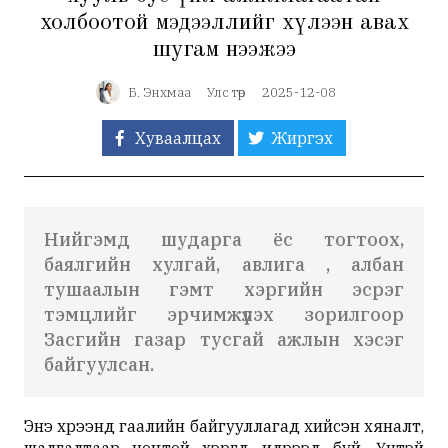
холбоотой мэдээллийг хүлээн авах
шугам нээжээ
Б. Энхмаа
Улс төр
2025-12-08
Хуваалцах
Жиргэх
Нийгэмд шударга ёс тогтоох,
баялгийн хулгай, авлига , албан
тушаалын гэмт хэргийн эсрэг
тэмцлийг эрчимжүүлэх зорилгоор
Засгийн газар тусгай ажлын хэсэг
байгуулсан.
Энэ хүрээнд гаалийн байгууллагад хийсэн хяналт,