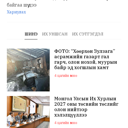
байгаа шүү дээ
Хариулах
ШИНЭ
ИХ УНШСАН
ИХ СЭТГЭГДЭЛ
ФОТО: “Хөөрхөн Зулзага”
асрамжийн газарт гал
гарч, олон нохой, муурын
байр эд хогшлын хамт
шатжээ
4 цагийн өмнө
Монгол Улсын Их Хурлын
2027 оны төсвийн төслийг
олон нийтээр
хэлэлцүүллээ
4 цагийн өмнө