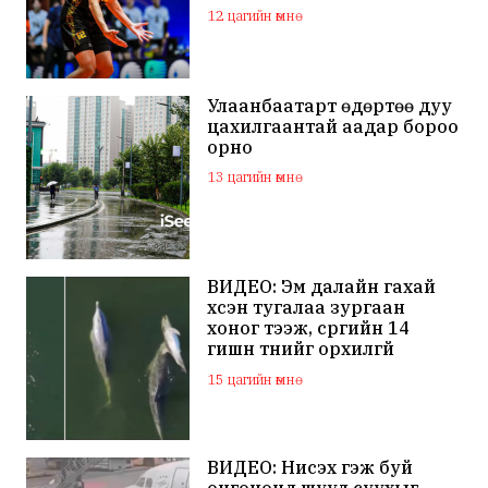
12 цагийн өмнө
Улаанбаатарт өдөртөө дуу
цахилгаантай аадар бороо
орно
13 цагийн өмнө
ВИДЕО: Эм далайн гахай
үхсэн тугалаа зургаан
хоног тээж, сүргийн 14
гишүүн түүнийг орхилгүй
сэлжээ
15 цагийн өмнө
ВИДЕО: Нисэх гэж буй