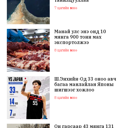
танилцууллаа
7 цагийн өмнө
Манай улс энэ онд 10
мянга 900 тонн мах
экспортолжээ
8 цагийн өмнө
Ш.Энхийн-Од 33 оноо авч
багаа манлайлан Японы
шигшээг хожлоо
8 цагийн өмнө
Он гарсаар 43 мянга 131