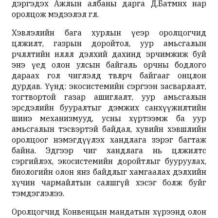
дэргэдэх Ажлын албаны дарга Д.Батмөнх нар
оролцож мэдээлэл өглөө.
Хэвлэлийн бага хурлын үеэр оролцогчид
цөлжилт, газрын доройтол, уур амьсгалын
өөрчлөлтийн нөлөөлөл дэлхий дахинд эрчимжиж буй
энэ үед олон улсын байгаль орчны бодлого
дараах гол чиглэлд төвлөрч байгааг онцлон
дурдав. Үүнд: экосистемийн сэргээн засварлалт,
тогтвортой газар ашиглалт, уур амьсгалын
эрсдэлийн бууралтыг дэмжих санхүүжилтийн
шинэ механизмууд, усны хүртээмж ба уур
амьсгалын тэсвэртэй байдал, хувийн хэвшлийн
оролцоог нэмэгдүүлэх хандлага зэрэг багтаж
байна. Эдгээр чиг хандлага нь цөлжилтөөс
сэргийлэх, экосистемийн доройтлыг бууруулах,
биологийн олон янз байдлыг хамгаалах дэлхийн
хүчин чармайлтын салшгүй хэсэг болж буйг
тэмдэглэлээ.
Оролцогчид Конвенцын мандатын хүрээнд олон