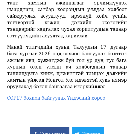
талт хамтын ажиллагааг эрчимжүүлэх
шаардлага, салбар хоорондын уялдаа холбоог
сайжруулах асуудлууд, ирээдүй хойч үеийн
тогтвортой хөгжил, дэлхийн экологийн
тэнцвэрийг хадгалах чухал зорилтуудын талаар
сэтгүүлчдийн асуултад хариулав.
Манай төлөөлөгчдийн хувьд Талуудын 17 дугаар
бага хурлыг 2026 онд зохион байгуулах бэлтгэл
ажлын явц, хүлээгдэж буй гол үр дүн, тус бага
хурлын олон улсын ач холбогдлын талаар
танилцуулга хийж, цөлжилттэй тэмцэх дэлхийн
хамтын үйлсэд Монгол Улс идэвхтэй хувь нэмэр
оруулахад бэлэн байгаагаа илэрхийллээ.
COP17 Зохион байгуулах Үндэсний хороо