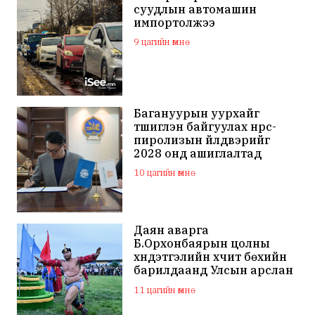
суудлын автомашин
импортолжээ
9 цагийн өмнө
Багануурын уурхайг
түшиглэн байгуулах нүүрс-
пиролизын үйлдвэрийг
2028 онд ашиглалтад
оруулна
10 цагийн өмнө
Даян аварга
Б.Орхонбаярын цолны
хүндэтгэлийн хүчит бөхийн
барилдаанд Улсын арслан
Ц.Бямба-Отгон түрүүллээ
11 цагийн өмнө