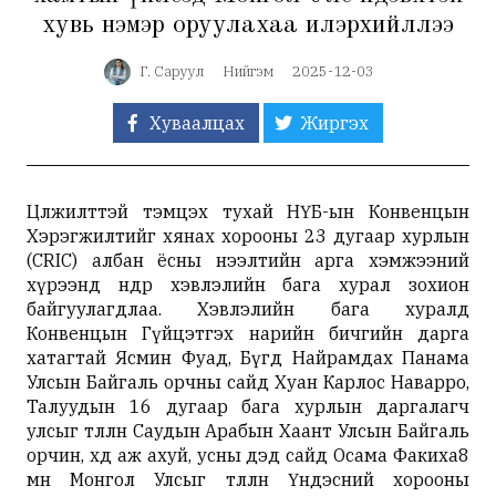
хувь нэмэр оруулахаа илэрхийллээ
Г. Саруул
Нийгэм
2025-12-03
Хуваалцах
Жиргэх
Цөлжилттэй тэмцэх тухай НҮБ-ын Конвенцын
Хэрэгжилтийг хянах хорооны 23 дугаар хурлын
(CRIC) албан ёсны нээлтийн арга хэмжээний
хүрээнд өнөөдөр хэвлэлийн бага хурал зохион
байгуулагдлаа. Хэвлэлийн бага хуралд
Конвенцын Гүйцэтгэх нарийн бичгийн дарга
хатагтай Ясмин Фуад, Бүгд Найрамдах Панама
Улсын Байгаль орчны сайд Хуан Карлос Наварро,
Талуудын 16 дугаар бага хурлын даргалагч
улсыг төлөөлөн Саудын Арабын Хаант Улсын Байгаль
орчин, хөдөө аж ахуй, усны дэд сайд Осама Факиха8
мөн Монгол Улсыг төлөөлөн Үндэсний хорооны