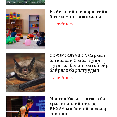
Нийслэлийн цэцэрлэгийн
бүртгэл маргааш эхэлнэ
11 цагийн өмнө
СЭРЭМЖЛҮҮЛЭГ: Сарьсан
багваахай Сэлбэ, Дунд,
Туул гол болон голтой ойр
байрлах барилгуудын
дээвэр зэрэг газарт ихээр
12 цагийн өмнө
үүрлэж байна
Монгол Улсын шигшээ баг
хүрэл медалийн төлөө
БНХАУ-ын багтай өнөөдөр
тоглоно