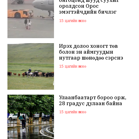
онгоцонд шууд суухыг
оролдсон Орос
эмэгтэйчүүдийн бичлэг
дэлхий нийтийн
15 цагийн өмнө
анхааралд оров
Ирэх долоо хоногт төв
болон зүүн аймгуудын
нутгаар шөнөдөө сэрүүснэ
15 цагийн өмнө
Улаанбаатарт бороо орж,
28 градус дулаан байна
15 цагийн өмнө