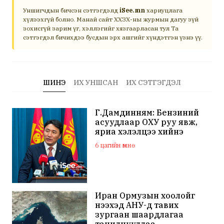
Уншигчдын бичсэн сэтгэгдэлд
iSee.mn
хариуцлага
хүлээхгүй болно. Манай сайт ХХЗХ-ны журмын дагуу зүй
зохисгүй зарим үг, хэллэгийг хязгаарласан тул Та
сэтгэгдэл бичихдээ бусдын эрх ашгийг хүндэтгэн үзнэ үү.
ШИНЭ
ИХ УНШСАН
ИХ СЭТГЭГДЭЛ
Г.Дамдинням: Бензиний
асуудлаар ОХУ руу явж,
яриа хэлэлцээ хийнэ
6 цагийн өмнө
Иран Ормузын хоолойг
нээхэд АНУ-д тавих
зургаан шаардлагаа