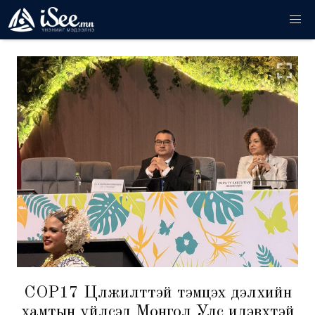
COP17 Цөлжилттэй тэмцэх дэлхийн
хамтын үйлсэд Монгол Улс идэвхтэй