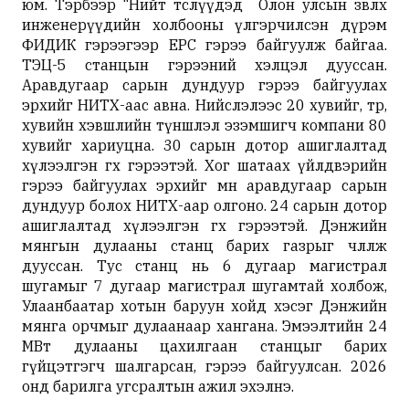
юм. Тэрбээр “Нийт төслүүдэд Олон улсын зөвлөх
инженерүүдийн холбооны үлгэрчилсэн дүрэм
ФИДИК гэрээгээр EPC гэрээ байгуулж байгаа.
ТЭЦ-5 станцын гэрээний хэлцэл дууссан.
Аравдугаар сарын дундуур гэрээ байгуулах
эрхийг НИТХ-аас авна. Нийслэлээс 20 хувийг, төр,
хувийн хэвшлийн түншлэл эзэмшигч компани 80
хувийг хариуцна. 30 сарын дотор ашиглалтад
хүлээлгэн өгөх гэрээтэй. Хог шатаах үйлдвэрийн
гэрээ байгуулах эрхийг мөн аравдугаар сарын
дундуур болох НИТХ-аар олгоно. 24 сарын дотор
ашиглалтад хүлээлгэн өгөх гэрээтэй. Дэнжийн
мянгын дулааны станц барих газрыг чөлөөлж
дууссан. Тус станц нь 6 дугаар магистрал
шугамыг 7 дугаар магистрал шугамтай холбож,
Улаанбаатар хотын баруун хойд хэсэг Дэнжийн
мянга орчмыг дулаанаар хангана. Эмээлтийн 24
МВт дулааны цахилгаан станцыг барих
гүйцэтгэгч шалгарсан, гэрээ байгуулсан. 2026
онд барилга угсралтын ажил эхэлнэ.