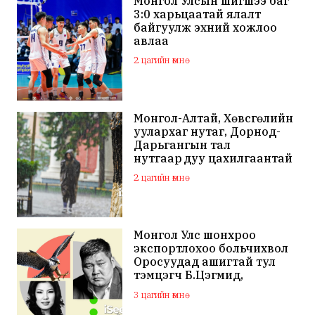
Монгол Улсын шигшээ баг
3:0 харьцаатай ялалт
байгуулж эхний хожлоо
авлаа
2 цагийн өмнө
Монгол-Алтай, Хөвсгөлийн
уулархаг нутаг, Дорнод-
Дарьгангын тал
нутгаар дуу цахилгаантай
аадар бороо орно
2 цагийн өмнө
Монгол Улс шонхроо
экспортлохоо больчихвол
Оросуудад ашигтай тул
тэмцэгч Б.Цэгмид,
Н.Эрдэнэ зэрэг хүмүүсийг
3 цагийн өмнө
санхүүжүүлдэг байж
магадгүй