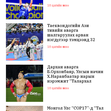
18 цагийн өмнө
Таеквондогийн Ази
тивийн аварга
шалгаруулах арван
нэгдүгээр тэмцээнд 32
орны тамирчид өрсөлдөж
18 цагийн өмнө
байна
Дархан аварга
Б.Орхонбаяр, Улсын начин
Х.Наранбаатар нарын
нэрэмжит “Талархал
хүндэтгэл” хүчит бөхийн
18 цагийн өмнө
барилдаан болно
Монгол Улс “COP17”-д “Тал