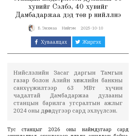
хувийг Сэлбэ, 40 хувийг
Дамбадаржаа дэд төв рүү нийлүүлнэ
Б. Энхмаа
Нийгэм
2025-10-10
Хуваалцах
Жиргэх
Нийслэлийн Засаг даргын Тамгын
газар болон Азийн хөгжлийн банкны
санхүүжилтээр 63 МВт хүчин
чадалтай Дамбадаржаа дулааны
станцын барилга угсралтын ажлыг
2024 оны дөрөвдүгээр сард эхлүүлсэн.
Тус станцыг 2026 оны наймдугаар сард