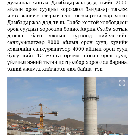
дулаанаа хангах Дамбадаржаа дэд төвийг 2000
айлын орон сууцны хороолол байдлаар төлөвлөж,
ирэх жилээс газрыг нөхөн олговортойгоор чөлөөлнө.
Дамбадаржаа дэд төв нь Сэлбэ хоттой холбогдсон
орон сууцны хороолол болно. Харин Сэлбэ хотын
долоон багц ажлын хүрээнд нийслэлийн
санхүүжилтээр 9000 айлын орон сууц, хувийн
хэвшлийн санхүүжилтээр 4000 айлын орон сууц
буюу нийт 13 мянга орчим айлын орон сууц,
үйлчилгээний төвтэй цогцолбор хороолол барина,
эхний ажлууд хийгдээд явж байна” гэв.