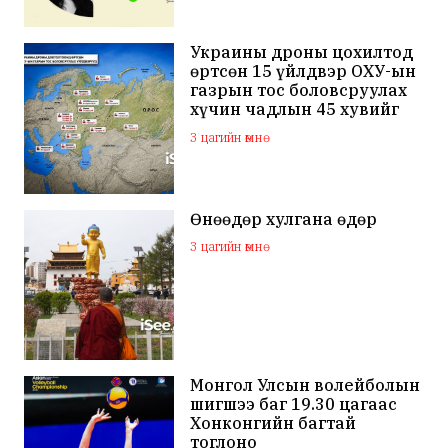
Украины дроны цохилтод
өртсөн 15 үйлдвэр ОХУ-ын
газрын тос боловсруулах
хүчин чадлын 45 хувийг
бүрдүүлдэг байжээ
3 цагийн өмнө
Өнөөдөр хулгана өдөр
3 цагийн өмнө
Монгол Улсын волейболын
шигшээ баг 19.30 цагаас
Хонконгийн багтай
тоглоно