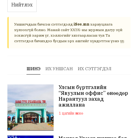
Нийтлэх
Уншигчдын бичсэн сэтгэгдэлд
iSee.mn
хариуцлага
хүлээхгүй болно. Манай сайт ХХЗХ-ны журмын дагуу зүй
зохисгүй зарим үг, хэллэгийг хязгаарласан тул Та
сэтгэгдэл бичихдээ бусдын эрх ашгийг хүндэтгэн үзнэ үү.
ШИНЭ
ИХ УНШСАН
ИХ СЭТГЭГДЭЛ
Улсын бүртгэлийн
“Явуулын оффис” өнөөдөр
Нарантуул захад
ажиллана
1 цагийн өмнө