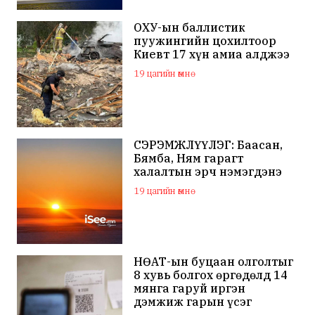
ОХУ-ын баллистик
пуужингийн цохилтоор
Киевт 17 хүн амиа алджээ
19 цагийн өмнө
СЭРЭМЖЛҮҮЛЭГ: Баасан,
Бямба, Ням гарагт
халалтын эрч нэмэгдэнэ
19 цагийн өмнө
НӨАТ-ын буцаан олголтыг
8 хувь болгох өргөдөлд 14
мянга гаруй иргэн
дэмжиж гарын үсэг