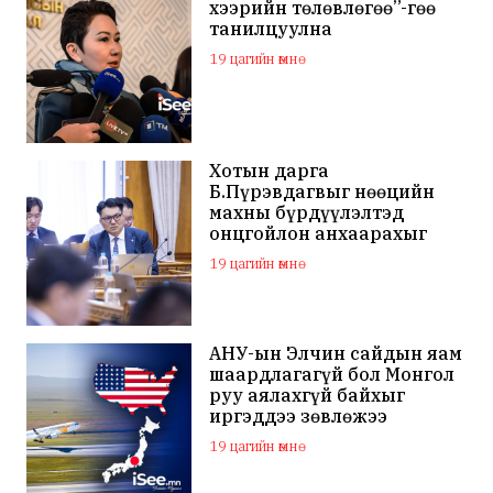
хээрийн төлөвлөгөө”-гөө
танилцуулна
19 цагийн өмнө
Хотын дарга
Б.Пүрэвдагвыг нөөцийн
махны бүрдүүлэлтэд
онцгойлон анхаарахыг
үүрэг болголоо
19 цагийн өмнө
АНУ-ын Элчин сайдын яам
шаардлагагүй бол Монгол
руу аялахгүй байхыг
иргэддээ зөвлөжээ
19 цагийн өмнө