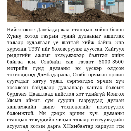
Нийслэлээс Дамбадаржаа станцын хойно болон
Хүннү хотод газрын гүний дулааныг ашиглах
талаар судалгааг үе шаттай хийж байна. Энэ
хүрээнд ТЭЗҮ-ийг боловсруулж дууссан. Хайгуул
өрөмдлөгийн ажлыг эхлүүлэхээр бэлтгэл хийж
байгаа юм. Сэлбийн сав газарт 3000-3500
метрийн гүнд дулааны эх үүсвэр олдсон
тохиолдолд Дамбадаржаа, Сэлбэ орчмын оршин
суугчдыг хатуу түлш, сэргээгдэх эрчим хүч
хосолсон байдлаар дулаанаар хангах боломж
бүрдэнэ. Цаашлаад нийслэл хот төдийгүй Монгол
Улсын аймаг, сум суурин газруудад дулаан
хангамжийн шинэ технологийг нэвтрүүлэх
боломжтой. Мөн дээрх эрчим хүч, дулааны
станцын төслүүдийн явцын талаар сэтгүүлчдийн
асуултад хотын дарга Х.Нямбаатар хариулт өгсөн