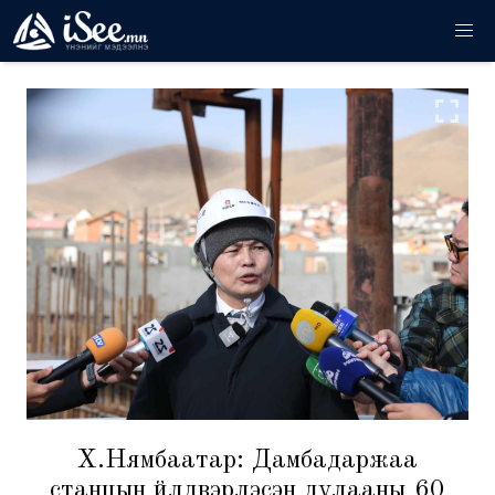
Х.Нямбаатар: Дамбадаржаа
станцын үйлдвэрлэсэн дулааны 60