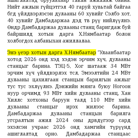
ашиглалтад оруулахаар төлөвлөн ажиллаж байна.
Нийт ажлын гүйцэтгэл 40 гаруй хувьтай байгаа
бөгөөд үйлдвэрлэсэн дулааны 60 хувийг Сэлбэ хот,
40 хувийг Дамбадаржаа дэд төв рүү нийлүүлнэ.
Өнөөдөр Дамбадаржаа дулааны станц баригдаж буй
байршилд хотын дарга Х.Нямбаатар болон
холбогдох албаныхан ажиллалаа.
Энэ үеэр хотын дарга Х.Нямбаатар
“Улаанбаатар
хотод 2026 онд хэд хэдэн эрчим хүч, дулааны
станцыг барина. ТЭЦ-5, Хог шатааж 34 МВт
эрчим хүч үйлдвэрлэх төсөл, Эмээлтийн 24 МВт
дулааны цахилгаан станцын барилгын ажлыг
тус тус эхлүүлнэ. Дэнжийн мянга буюу Ногоон
нуур орчимд 93 МВт хийн дулааны станц, Хан
Хиллс хотхоны баруун талд 110 МВт хийн
дулааны станцыг ирэх жилээс барина.
Дамбадаржаа дулааны станцын барилга
угсралтын ажил 2024 оны дөрөвдүгээр сард
эхэлсэн учраас 2026 онд хамгийн түрүүнд
ашиглалтад орно. Дамбадаржаа станцаас