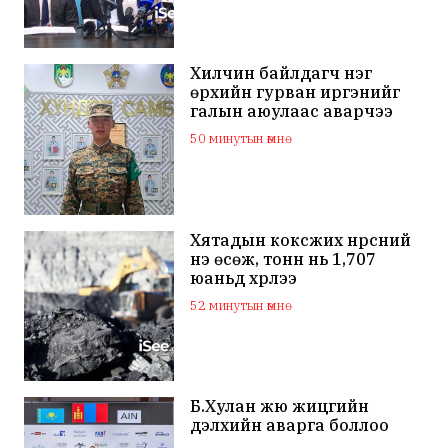
Хилчин байлдагч нэг
өрхийн гурван иргэнийг
галын аюулаас аварчээ
50 минутын өмнө
Хятадын коксжих нүүрсний
үнэ өсөж, тонн нь 1,707
юаньд хүрлээ
52 минутын өмнө
Б.Хулан жюү жицүгийн
дэлхийн аварга боллоо