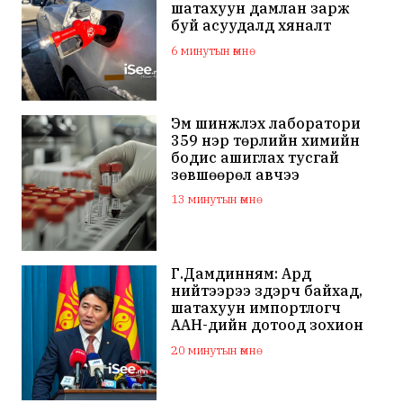
шатахуун дамлан зарж
буй асуудалд хяналт
тавихыг үүрэгджээ
6 минутын өмнө
Эм шинжлэх лаборатори
359 нэр төрлийн химийн
бодис ашиглах тусгай
зөвшөөрөл авчээ
13 минутын өмнө
Г.Дамдинням: Ард
нийтээрээ зүдэрч байхад,
шатахуун импортлогч
ААН-үүдийн дотоод зохион
байгуулалтаа
20 минутын өмнө
сайжруулаач