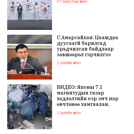
57 минутын өмнө
С.Амарсайхан: Цаашдаа
дуусаагүй барилгад
урьдчилсан байдлаар
зөвшөөрөл гэрчилгээ
олгохгүй байхаар зохион
1 цагийн өмнө
байгуулалт хийж
ажиллана
ВИДЕО: Японы 7.1
магнитудын газар
хөдлөлтийн үеэр эмч нар
өвчтөнөө хамгаалан,
хагалгаагаа үргэлжлүүлжээ
1 цагийн өмнө