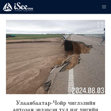
Улаанбаатар-Чойр чиглэлийн
автозам эвдэрсэн тул нэг чигийн