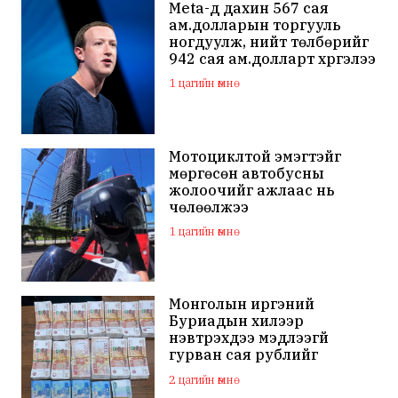
Meta-д дахин 567 сая
ам.долларын торгууль
ногдуулж, нийт төлбөрийг
942 сая ам.долларт хүргэлээ
1 цагийн өмнө
Мотоциклтой эмэгтэйг
мөргөсөн автобусны
жолоочийг ажлаас нь
чөлөөлжээ
1 цагийн өмнө
Монголын иргэний
Буриадын хилээр
нэвтрэхдээ мэдүүлээгүй
гурван сая рублийг
хураажээ
2 цагийн өмнө