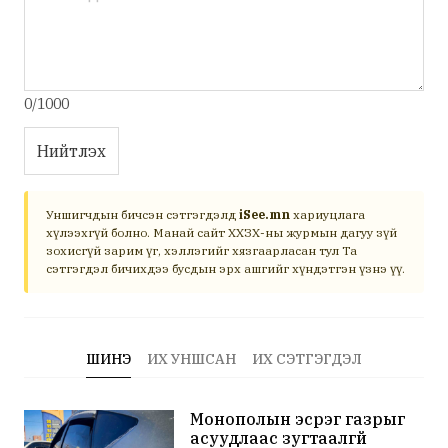
0/1000
Нийтлэх
Уншигчдын бичсэн сэтгэгдэлд
iSee.mn
хариуцлага
хүлээхгүй болно. Манай сайт ХХЗХ-ны журмын дагуу зүй
зохисгүй зарим үг, хэллэгийг хязгаарласан тул Та
сэтгэгдэл бичихдээ бусдын эрх ашгийг хүндэтгэн үзнэ үү.
ШИНЭ
ИХ УНШСАН
ИХ СЭТГЭГДЭЛ
Монополын эсрэг газрыг
асуудлаас зугтаалгүй