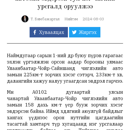
урсгалд оруулжээ
Т. Бямбажаргал
Нийгэм
2024-08-03
Хуваалцах
Жиргэх
Наймдугаар сарын 1-ний өдөр буюу пүрэв гарагаас
эхлэн үргэлжлэн орсон аадар борооны улмаас
Улаанбаатар-Чойр-Сайншанд чиглэлийн авто
замын 225км-т зорчих хэсэг сэтэрч, 233км-т хөвөө,
далангийн хажуу налуу угаагдсан эвдрэл гарчээ.
Мөн А0102 дугаартай улсын
чанартай
Улаанбаатар-Чойр чиглэлийн авто
замын 158 дахь км-т үeр бууж зорчих хэсэг
эвдэрсэн байна
. Иймд хөдөлгөөний аюулгүй байдлыг
хангах үүднээс орон нутгийн цагдаагийн
тасагтай хамтарч түр хугацаанд нэг урсгалаар