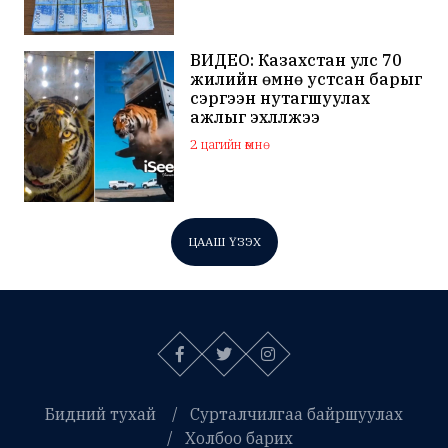
ВИДЕО: Казахстан улс 70
жилийн өмнө устсан барыг
сэргээн нутагшуулах
ажлыг эхлүүлжээ
2 цагийн өмнө
ЦААШ ҮЗЭХ
Бидний тухай
Сурталчилгаа байршуулах
Холбоо барих