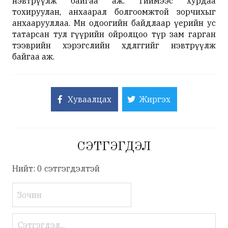
нэвтрүүлж байгаа аж. Тиймээс хурдаа
тохируулан, анхаарал болгоомжтой зорчихыг
анхаарууллаа. Мөн одоогийн байдлаар үeрийн ус
татарсан тул гүүрийн ойролцоо түр зам гарган
тээврийн хэрэгслийн хөдөлгөөгийг нэвтрүүлж
байгаа аж.
Хуваалцах
Жиргэх
СЭТГЭГДЭЛ
Нийт: 0 сэтгэгдэлтэй