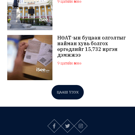
9 цагийн өмнө
НӨАТ-ын буцаан олголтыг
найман хувь болгох
өргөдлийг 15,732 иргэн
дэмжжээ
9 цагийн өмнө
ЦААШ ҮЗЭХ