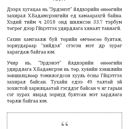
Дээрх хугацаа нь “Эрдэнэт” үйлдвэрийн өнөөгийн
захирал Х.Бадамсүрэнгийн үед хамаарахгүй байна.
Хэдий тийм ч 2018 онд шилжсэн 33.7 тэрбум
төгрөг дээр Гүйцэтгэх удирдлага хяналт тавиагүй.
Сахин хамгаалж буй төрийн өмчөөсөө бултаж,
зориудараар “хийдэл” үүсгэсэн мэт дүр зураг
харагдаж байгаа юм.
Учир нь, “Эрдэнэт” үйлдвэрийн өнөөгийн
удирдлага Х.Бадамсүрэн нь төр, хувийн хэвшлийн
зөвшилцлөөр томилогдсон хууль ёсны Гүйцэтгэх
захирал байсан. Тухайн үедээ 49 талтай зүй
зохистой харилцаатай гэгддэг байсан ч яг гарын
үсэг зурах явцад зориуд бултсан мэт хардлага
төрүүлж байгаа юм.