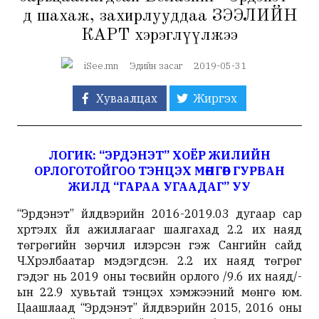
д шахаж, захирлууддаа ЗЭЭЛИЙН
КАРТ хэрэглүүлжээ
iSee.mn
Эдийн засаг
2019-05-31
Хуваалцах
Жиргэх
ЛОГИК: “ЭРДЭНЭТ” ХОЁР ЖИЛИЙН
ОРЛОГОТОЙГОО ТЭНЦЭХ МӨНГӨӨР ГУРВАН
ЖИЛД “ГАРАА УГААДАГ” УУ
“Эрдэнэт” үйлдвэрийн 2016-2019.03 дугаар сар
хүртэлх үйл ажиллагааг шалгахад 2.2 их наяд
төгрөгийн зөрчил илэрсэн гэж Сангийн сайд
Ч.Хүрэлбаатар мэдэгдсэн. 2.2 их наяд төгрөг
гэдэг нь 2019 оны төсвийн орлого /9.6 их наяд/-
ын 22.9 хувьтай тэнцэх хэмжээний мөнгө юм.
Цаашлаад “Эрдэнэт” үйлдвэрийн 2015, 2016 оны