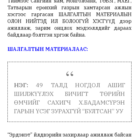
Тиймээс Сангийн яам, Монголбанк, ТӨБЗГ, МХЕГ,
Татварын ерөнхий газрын хамтарсан ажлын
хэсгээс гаргасан ШАЛГАЛТЫН МАТЕРИАЛЫН
ОЛОН НИЙТЭД ИЛ БОЛООГҮЙ ХЭСГҮҮД дээр
ажиллаж, зарим онцлох мэдээллүүдийг дараах
байдлаар бэлтгэн хүргэж байна.
ШАЛГАЛТЫН МАТЕРИАЛААС:
НЭГ:
49 ТАЛД НОГДОЛ АШИГ
ШИЛЖҮҮЛЭХ БИЧИГТ ТӨРИЙН
ӨМЧИЙГ САХИГЧ Х.БАДАМСҮРЭН
ГАРЫН ҮСЭГ ЗУРАХГҮЙ “БУЛТСАН” УУ
“Эрдэнэт” үйлдвэрийн захирлаар ажиллаж байсан