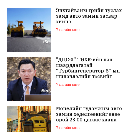
Энхтайваны гүүрийн туслах
замд авто замын засвар
хийнэ
7 цагийн өмнө
"ДЦС-3” ТӨХК-ийн нэн
шаардлагатай
“Турбингенератор-5”-ын
шинэчлэлийн төсвийг
шийдвэрлэхээр болов
7 цагийн өмнө
Монелийн гудамжны авто
замын хөдөлгөөнийг өнөө
орой 23:00 цагаас хаана
7 цагийн өмнө