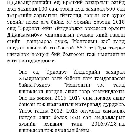
Ц.Даваацэрэнгийн үед Ерөнхий захирлын эзгүйд
дэд захирал 100 сая, тэргүүн дэд захирал 500 сая
төгрөгийн зарлагын гүйлгээнд гарын үсэг зурах
эрхийг нээж өгч байж. Уг эрхийн хүрээнд 2018
онд “Эрдэнэт”-ийн Үйлдвэрлэл эрхэлсэн орлогч
Д.Даваасамбуу удирдлагын гурван хүний гарын
үсгийг ганцаараа зурж, “Монголын зэс” талд
ногдол ашигтай холбоотой 33.7 тэрбум төгрөг
шилжүүлэх нөхцөл бий болгосон гэж шалгалтын
материалд дурджээ.
Энэ үед “Эрдэнэт” үйлдвэрийн захирал
Х.Бадамсүрэн эзгүй байсан гэж тэмдэглэсэн
байна.Гэхдээ “Монголын зэс” талд
шилжүүлсэн ногдол ашиг үүгээр хэмжигдэхгүй.
Энэ нь зөвхөн 2015, 2017 оны ногдол ашиг
байсан гэж шалгалтын материалд дурджээ.
Үүнээс гадна 2012, 2013 онуудад хамаарах
ногдол ашиг болох 55.8 сая ам.долларыг
хувийн хэвшил талд 2016.07.28-нд
шилжүүлсэн гэж дурдсан байна.