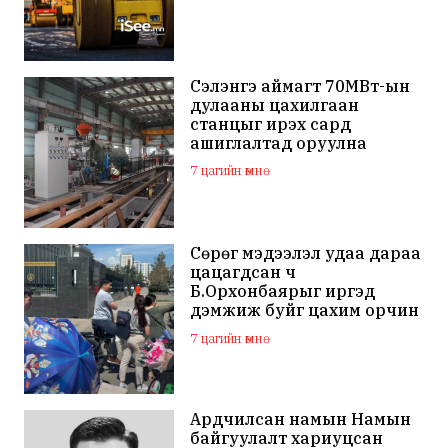
Сэлэнгэ аймагт 70МВт-ын
дулааны цахилгаан
станцыг ирэх сард
ашиглалтад оруулна
7 цагийн өмнө
Сөрөг мэдээлэл удаа дараа
цацагдсан ч
Б.Орхонбаярыг иргэд
дэмжиж буйг цахим орчин
дахь сэтгэгдэл харууллаа
7 цагийн өмнө
Ардчилсан намын Намын
байгуулалт хариуцсан