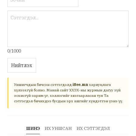
0/1000
Нийтлэх
Уншигчдын бичсэн сэтгэгдэлд
iSee.mn
хариуцлага
хүлээхгүй болно. Манай сайт ХХЗХ-ны журмын дагуу зүй
зохисгүй зарим үг, хэллэгийг хязгаарласан тул Та
сэтгэгдэл бичихдээ бусдын эрх ашгийг хүндэтгэн үзнэ үү.
ШИНЭ
ИХ УНШСАН
ИХ СЭТГЭГДЭЛ