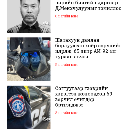
нарийн бичгийн даргаар
Д.Мөнхчулууныг томиллоо
8 цагийн өмнө
Шатахуун дамлан
борлуулсан хоёр зөрчлийг
илрүүлж, 65 литр АИ-92-ыг
хураан авчээ
8 цагийн өмнө
Согтуугаар тээврийн
хэрэгсэл жолоодсон 69
зөрчил өчигдөр
бүртгэгджээ
8 цагийн өмнө