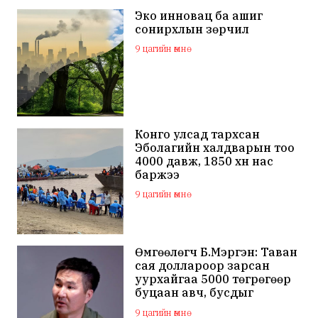
Эко инновац ба ашиг
сонирхлын зөрчил
9 цагийн өмнө
Конго улсад тархсан
Эболагийн халдварын тоо
4000 давж, 1850 хүн нас
баржээ
9 цагийн өмнө
Өмгөөлөгч Б.Мэргэн: Таван
сая доллароор зарсан
уурхайгаа 5000 төгрөгөөр
буцаан авч, бусдыг
залилсан Ө.Ганзоригийн
9 цагийн өмнө