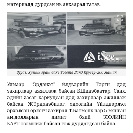
материалд дурдсан нь анхаарал татав.
Зураг: Хувийн граш дахь Тоёота Ланд Крузер-200 машин
Улмаар “Эрдэнэт” үйлдвэрийн Тэргүүн дэд
захирлаар ажиллаж байсан Б.Шинэбаатар, Санхүү,
эдийн засаг хариуцсан дэд захирлаар ажиллаж
байсан Ж.Эрдэнэбилэг, одоогийн Үйлдвэрлэл
эрхэлсэн орлогч захирал Т.Батмөнх нар 5 мянган
ам.долларын лимит бүхий ЗЭЭЛИЙН
КАРТ эзэмшиж байсан гэж дурдагдсан байна.