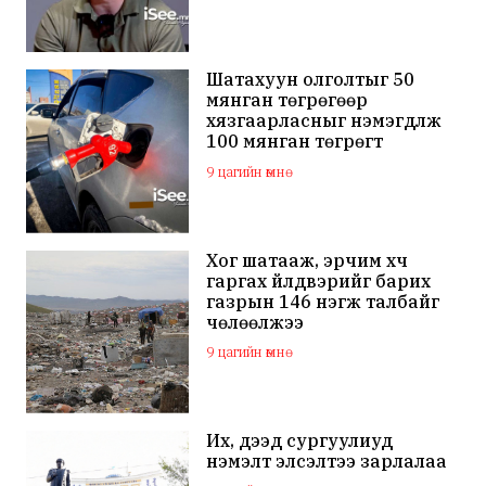
өмгөөлөгч ёс зүйгүйгээр
бусдын нэр хүндэд халдаж,
худал мэдээлэл тараалаа
Шатахуун олголтыг 50
мянган төгрөгөөр
хязгаарласныг нэмэгдүүлж
100 мянган төгрөгт
хүргэхээр судалж байна
9 цагийн өмнө
Хог шатааж, эрчим хүч
гаргах үйлдвэрийг барих
газрын 146 нэгж талбайг
чөлөөлжээ
9 цагийн өмнө
Их, дээд сургуулиуд
нэмэлт элсэлтээ зарлалаа