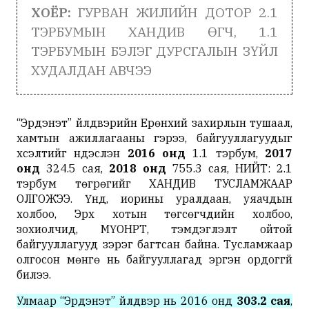
ХОЁР:
ГУРВАН ЖИЛИЙН ДОТОР 2.1
ТЭРБУМЫН ХАНДИВ ӨГЧ, 1.1
ТЭРБУМЫН БЭЛЭГ ДУРСГАЛЫН ЗҮЙЛ
ХУДАЛДАН АВЧЭЭ
“Эрдэнэт” үйлдвэрийн Ерөнхий захирлын тушаал,
хамтын ажиллагааны гэрээ, байгууллагуудыг
хүсэлтийг үндэслэн
2016 онд
1.1 тэрбум,
2017
онд
324.5 сая,
2018 онд
755.3 сая, НИЙТ: 2.1
тэрбум төгрөгийг ХАНДИВ ТУСЛАМЖААР
ОЛГОЖЭЭ. Үүнд, иорины уралдаан, уяачдын
холбоо, Эрхүү хотын төгсөгчдийн холбоо,
зохиолчид, МҮОНРТ, тэмдэглэлт ойтой
байгууллагууд зэрэг багтсан байна. Тусламжаар
олгосон мөнгө нь байгууллагад эргэн ордоггүй
билээ.
Улмаар “Эрдэнэт” үйлдвэр нь 2016 онд
303.2 сая
,