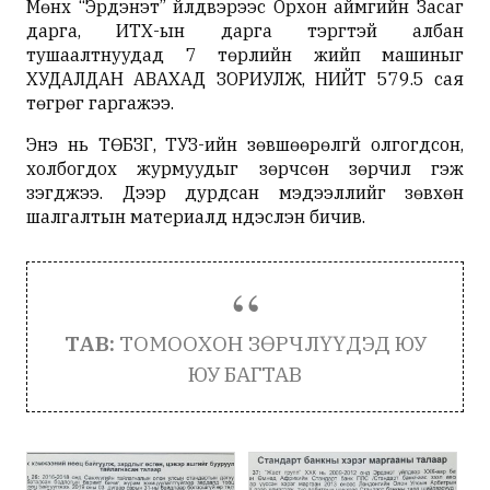
Мөнхүү “Эрдэнэт” үйлдвэрээс Орхон аймгийн Засаг
дарга, ИТХ-ын дарга тэргүүтэй албан
тушаалтнуудад 7 төрлийн жийп машиныг
ХУДАЛДАН АВАХАД ЗОРИУЛЖ, НИЙТ 579.5 сая
төгрөг гаргажээ.
Энэ нь ТӨБЗГ, ТУЗ-ийн зөвшөөрөлгүй олгогдсон,
холбогдох журмуудыг зөрчсөн зөрчил гэж
үзэгджээ. Дээр дурдсан мэдээллийг зөвхөн
шалгалтын материалд үндэслэн бичив.
ТАВ:
ТОМООХОН ЗӨРЧЛҮҮДЭД ЮУ
ЮУ БАГТАВ