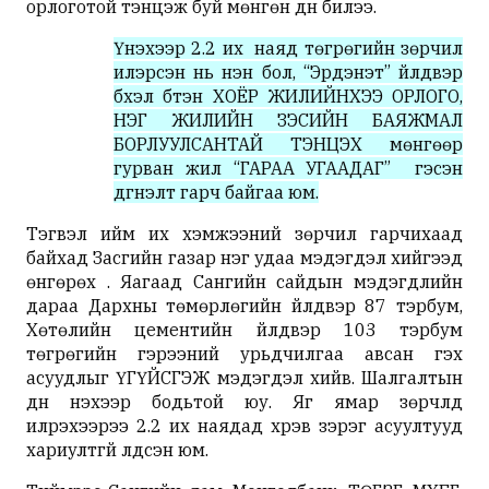
орлоготой тэнцэж буй мөнгөн дүн билээ.
Үнэхээр 2.2 их наяд төгрөгийн зөрчил
илэрсэн нь үнэн бол, “Эрдэнэт” үйлдвэр
бүхэл бүтэн ХОЁР ЖИЛИЙНХЭЭ ОРЛОГО,
НЭГ ЖИЛИЙН ЗЭСИЙН БАЯЖМАЛ
БОРЛУУЛСАНТАЙ ТЭНЦЭХ мөнгөөр
гурван жил “ГАРАА УГААДАГ” гэсэн
дүгнэлт гарч байгаа юм.
Тэгвэл ийм их хэмжээний зөрчил гарчихаад
байхад Засгийн газар нэг удаа мэдэгдэл хийгээд
өнгөрөх үү. Яагаад Сангийн сайдын мэдэгдлийн
дараа Дархны төмөрлөгийн үйлдвэр 87 тэрбум,
Хөтөлийн цементийн үйлдвэр 103 тэрбум
төгрөгийн гэрээний урьдчилгаа авсан гэх
асуудлыг ҮГҮЙСГЭЖ мэдэгдэл хийв. Шалгалтын
дүн үнэхээр бодьтой юу. Яг ямар зөрчлүүд
илрэхээрээ 2.2 их наядад хүрэв зэрэг асуултууд
хариултгүй үлдсэн юм.