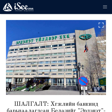
ШАЛГАЛТ: Хөгжлийн банкинд
барьцаалагдсан Белазийг "Эрдэнэт"-