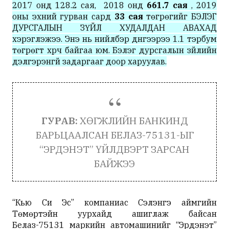
2017 онд 128.2 сая, 2018 онд
661.7 сая
, 2019
оны эхний гурван сард
33 сая
төгрөгийг БЭЛЭГ
ДУРСГАЛЫН ЗҮЙЛ ХУДАЛДАН АВАХАД
хэрэглэжээ. Энэ нь нийлбэр дүнгээрээ 1.1 тэрбум
төгрөгт хүрч байгаа юм. Бэлэг дурсгалын зүйлийн
дэлгэрэнгүй задаргааг доор харуулав.
ГУРАВ:
ХӨГЖЛИЙН БАНКИНД
БАРЬЦААЛСАН БЕЛАЗ-75131-ЫГ
“ЭРДЭНЭТ” ҮЙЛДВЭРТ ЗАРСАН
БАЙЖЭЭ
“Кью Си Эс” компаниас Сэлэнгэ аймгийн
Төмөртэйн уурхайд ашиглаж байсан
Белаз-75131 маркийн автомашинийг “Эрдэнэт”