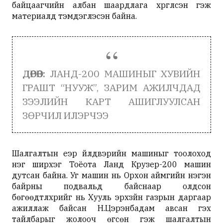
байцаагчийн албан шаардлага хүргүүлсэн гэж
материалд тэмдэглэсэн байна.
ДӨРӨВ:
ЛАНД-200 МАШИНЫГ ХУВИЙН
ГРАШТ “НУУЖ”, ЗАРИМ АЖИЛЧДАД
ЗЭЭЛИЙН КАРТ АШИГЛУУЛСАН
ЗӨРЧИЛ ИЛЭРЧЭЭ
Шалгалтын үеэр үйлдвэрийн машиныг тоолоход
нэг ширхэг Тоёота Ланд Крузер-200 машин
дутсан байна. Уг машин нь Орхон аймгийн нэгэн
байрны подвальд байснаар олдсон
бөгөөдтүлхүүрийг нь Хууль эрхзүйн газрын даргаар
ажиллаж байсан Н.Цэрэнбадам авсан гэх
тайлбарыг жолооч өгсөн гэж шалгалтын