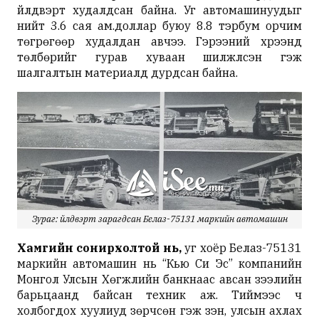
үйлдвэрт худалдсан байна. Уг автомашинуудыг
нийт 3.6 сая ам.доллар буюу 8.8 тэрбум орчим
төгрөгөөр худалдан авчээ. Гэрээний хүрээнд
төлбөрийг гурав хуваан шилжүүлсэн гэж
шалгалтын материалд дурдсан байна.
Зураг: Үйлдвэрт зарагдсан Белаз-75131 маркийн автомашин
Хамгийн сонирхолтой нь,
уг хоёр Белаз-75131
маркийн автомашин нь “Кью Си Эс” компанийн
Монгол Улсын Хөгжлийн банкнаас авсан зээлийн
барьцаанд байсан техник аж. Тиймээс ч
холбогдох хуулиуд зөрчсөн гэж үзэн, улсын ахлах