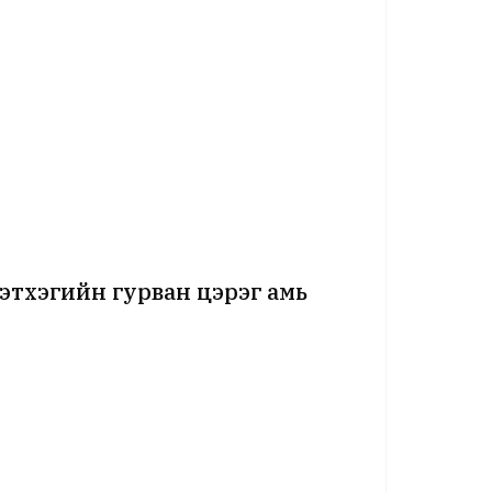
этхэгийн гурван цэрэг амь