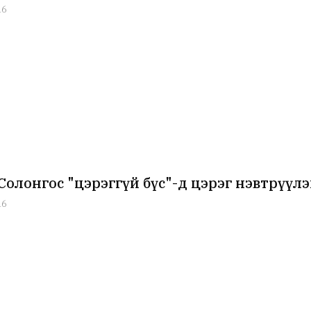
16
Солонгос "цэрэггүй бүс"-д цэрэг нэвтрү
16