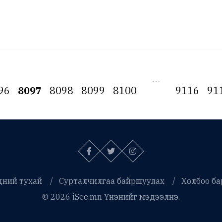
…
96
8097
8098
8099
8100
9116
91
дний тухай
Сурталчилгаа байршуулах
Холбоо ба
© 2026 iSee.mn Үнэнийг мэдээлнэ.