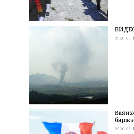
ВИДЕО
2020-06-
Баянх
баржэ
2020-06-