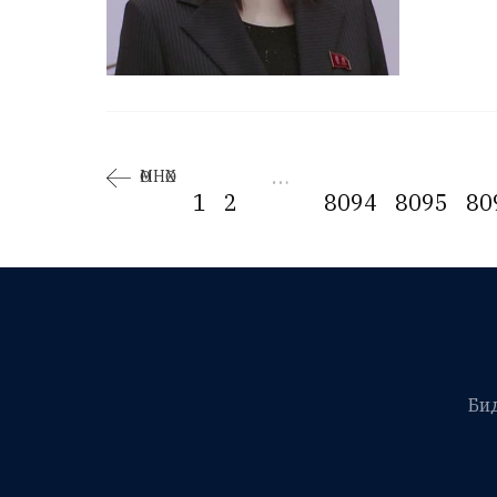
…
ӨМНӨХ
1
2
8094
8095
80
Би