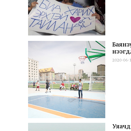
Баянз
нээгд
2020-06-
Уяачд