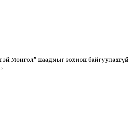
тэй Монгол" наадмыг зохион байгуулахгү
16