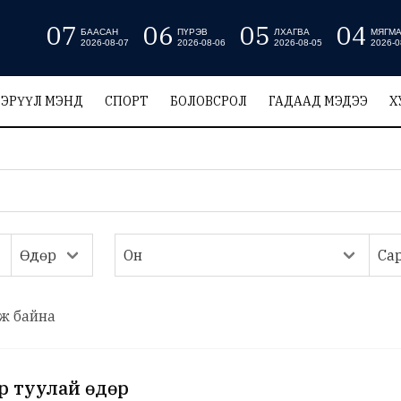
07
06
05
04
БААСАН
ПҮРЭВ
ЛХАГВА
МЯГМ
2026-08-07
2026-08-06
2026-08-05
2026-0
ЭРҮҮЛ МЭНД
СПОРТ
БОЛОВСРОЛ
ГАДААД МЭДЭЭ
Х
ж байна
өр туулай өдөр