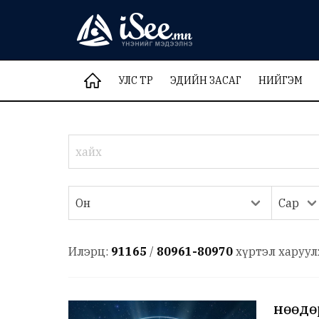
УЛС ТӨР
ЭДИЙН ЗАСАГ
НИЙГЭМ
Илэрц:
91165
/
80961-80970
хүртэл харуул
Өнөөд