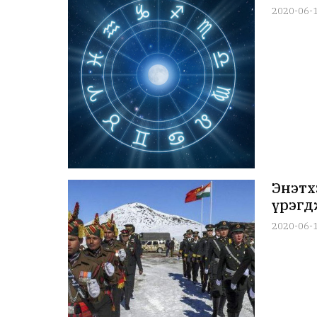
2020-06-
Энэтх
үрэгд
2020-06-