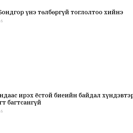
Бондгор үнэ төлбөргүй тоглолтоо хийнэ
16
ндаас ирэх ёстой биеийн байдал хүндэвтэр
гт багтсангүй
16