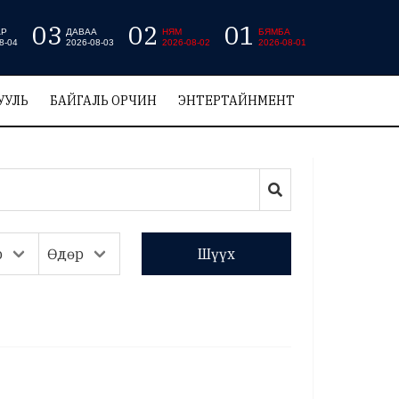
03
02
01
АР
ДАВАА
НЯМ
БЯМБА
8-04
2026-08-03
2026-08-02
2026-08-01
УУЛЬ
БАЙГАЛЬ ОРЧИН
ЭНТЕРТАЙНМЕНТ
Шүүх