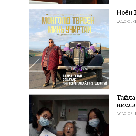
Ноён 
2020-06-
Тайла
нислэ
2020-06-