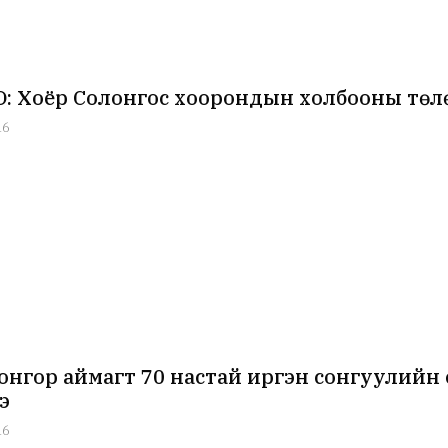
: Хоёр Солонгос хоорондын холбооны төл
16
онгор аймагт 70 настай иргэн сонгуулийн
э
16