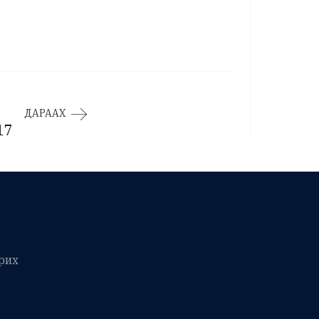
ДАРААХ
17
рих