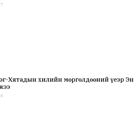
17
эг-Хятадын хилийн мөргөлдөөний үеэр Эн
жээ
16