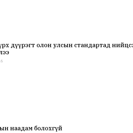
үрх дүүрэгт олон улсын стандартад нийцс
лээ
16
ын наадам болохгүй