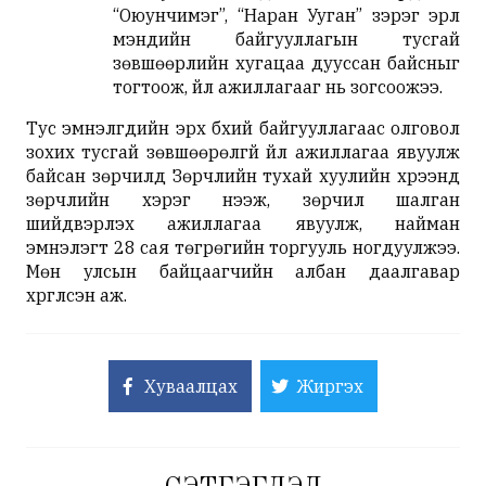
“Оюунчимэг”, “Наран Ууган” зэрэг эрүүл
мэндийн байгууллагын тусгай
зөвшөөрлийн хугацаа дууссан байсныг
тогтоож, үйл ажиллагааг нь зогсоожээ.
Тус эмнэлгүүдийн эрх бүхий байгууллагаас олговол
зохих тусгай зөвшөөрөлгүй үйл ажиллагаа явуулж
байсан зөрчилд Зөрчлийн тухай хуулийн хүрээнд
зөрчлийн хэрэг нээж, зөрчил шалган
шийдвэрлэх ажиллагаа явуулж, найман
эмнэлэгт 28 сая төгрөгийн торгууль ногдуулжээ.
Мөн улсын байцаагчийн албан даалгавар
хүргүүлсэн аж.
Хуваалцах
Жиргэх