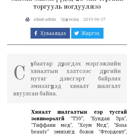
торгууль ногдуулжээ
admin admin
Эрүүл мэнд
2019-06-17
Хуваалцах
Жиргэх
үхбаатар дүүрэгдэх мэргэжлийн
С
хяналтын хэлтсээс дүүргийн
нутаг дэвсгэрт байрлах
эмнэлгүүдэд хяналт шалгалт
явуулсан байна.
Хяналт шалгалтын үеэр тусгай
зөвшөөрөлгүй
“ТЭУ”, “Бундан Зүрх”,
“Тиффани мед”, “Хоум Мед”, “Sona
beauty” эмнэлгүүд болон “Фтордент”,