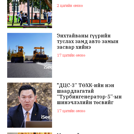
2 цагийн өмнө
Энхтайваны гүүрийн
туслах замд авто замын
засвар хийнэ
17 цагийн өмнө
"ДЦС-3” ТӨХК-ийн нэн
шаардлагатай
“Турбингенератор-5”-ын
шинэчлэлийн төсвийг
шийдвэрлэхээр болов
17 цагийн өмнө