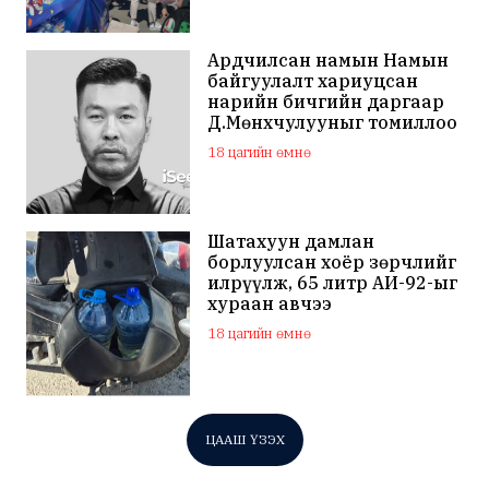
Ардчилсан намын Намын
байгуулалт хариуцсан
нарийн бичгийн даргаар
Д.Мөнхчулууныг томиллоо
18 цагийн өмнө
Шатахуун дамлан
борлуулсан хоёр зөрчлийг
илрүүлж, 65 литр АИ-92-ыг
хураан авчээ
18 цагийн өмнө
ЦААШ ҮЗЭХ