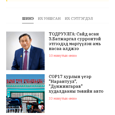
ШИНЭ
ИХ УНШСАН
ИХ СЭТГЭГДЭЛ
ТОДРУУЛГА: Сайд асан
З.Батжаргал сурронтой
этгээдэд мөргүүлэн амь
насаа алджээ
10 минутын өмнө
COP17 хурлын үеэр
"Нарантуул",
"Дүнжингарав"
худалдааны төвийн авто
зогсоолыг хаана
33 минутын өмнө