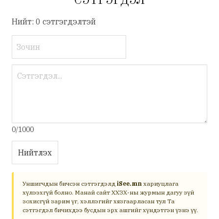
СЭТГЭГДЭЛ
Нийт: 0 сэтгэгдэлтэй
0/1000
Нийтлэх
Уншигчдын бичсэн сэтгэгдэлд
iSee.mn
хариуцлага
хүлээхгүй болно. Манай сайт ХХЗХ-ны журмын дагуу зүй
зохисгүй зарим үг, хэллэгийг хязгаарласан тул Та
сэтгэгдэл бичихдээ бусдын эрх ашгийг хүндэтгэн үзнэ үү.