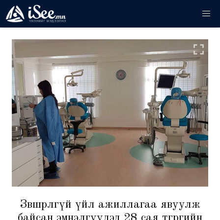
Зөвшөөрөлгүй үйл ажиллагаа явуулж
байсан эмнэлгүүдэд 28 сая төгрөгийн