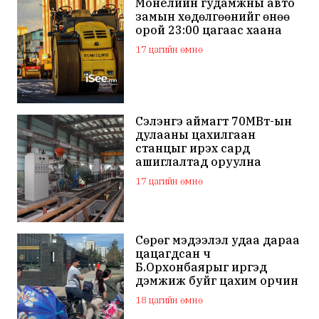
Монелийн гудамжны авто
замын хөдөлгөөнийг өнөө
орой 23:00 цагаас хаана
17 цагийн өмнө
Сэлэнгэ аймагт 70МВт-ын
дулааны цахилгаан
станцыг ирэх сард
ашиглалтад оруулна
17 цагийн өмнө
Сөрөг мэдээлэл удаа дараа
цацагдсан ч
Б.Орхонбаярыг иргэд
дэмжиж буйг цахим орчин
дахь сэтгэгдэл харууллаа
18 цагийн өмнө