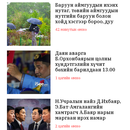
Баруун аймгуудын ихэнх
нутаг, төвийн аймгуудын
нутгийн баруун болон
хойд хэсгээр бороо, дуу
цахилгаантай аадар бороо
42 минутын өмнө
Даян аварга
Б.Орхонбаярын цолны
хүндэтгэлийн хүчит
бөхийн барилдаан 13.00
цагаас эхэлнэ
1 цагийн өмнө
Н.Учралын найз Д.Ихбаяр,
Э.Бат-Амгалангийн
хамтрагч А.Баяр нарын
маргаан ирэх намар
нийслэлийн МАН дахин
2 цагийн өмнө
хагарахыг харуулж байна