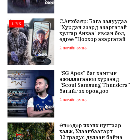
С.Анхбаяр: Бага залуудаа
LIVE
"Хурдан зээрд азаргатай
хулгар Анхаа" явсан бол,
өдгөө "Цоохор азаргатай
цоохор дээлтэй Анхаа"
2 цагийн өмнө
болжээ
“SG Apes” баг хамтын
ажиллагааны хүрээнд
“Seoul Samsung Thunders”
багийг эх орондоо
төлбөргүй авчирсан нь
2 цагийн өмнө
Монголын сагсан бөмбөг
шинэ түвшинд хүрснийг
харууллаа
Өнөөдөр ихэнх нутгаар
халж, Улаанбаатарт
32 градус дулаан байна