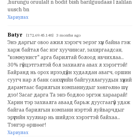
,hurungu oruulalt n bodit bish barilguudaas l zalilan
uusch bn
Хариулах
Batyr
[172.69.45.148] 3 months ago
Энэ даргыг овоо ажил хэрэгч эерэг хүн байна гэж
харж байтал бас нэг хуучинсаг, захиргаадсан,
"коммунист" арга барилтай болоод явчихлаа...
30% гүйцэтгэлтэй бол захиалга авах л хэрэгтэй!
Байранд нь орох ирээдүйн худалдан авагч, оршин
суугч нар л банк санхүүгийн байгууллагуудын хүүний
дарамтаас барилгын компаниудыг хөнгөлнө шүү
дээ! Засаг дарга Та энэ бодлоо эргэж хараарай!
Харин тэр захиалга аваад барьж дуусгаагүй удаж
байгаа барилгын компани нэртэй луйварчдыг
эрүүгийн хуулиар нь шийдэх хэрэгтэй байхаа...
Тэнгэр өршөөг!
Хариулах