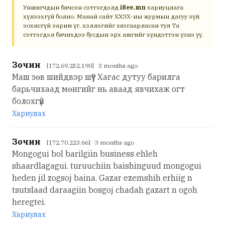
Уншигчдын бичсэн сэтгэгдэлд
iSee.mn
хариуцлага
хүлээхгүй болно. Манай сайт ХХЗХ-ны журмын дагуу зүй
зохисгүй зарим үг, хэллэгийг хязгаарласан тул Та
сэтгэгдэл бичихдээ бусдын эрх ашгийг хүндэтгэн үзнэ үү.
Зочин
[172.69.252.190] 3 months ago
Маш зөв шийдвэр шүү? Хагас дутуу барилга
барьчихаад мөнгийг нь аваад явчихаж огт
болохгүй
Хариулах
Зочин
[172.70.223.66] 3 months ago
Mongogui bol barilgiin business ehleh
shaardlagagui. turuuchiin baishinguud mongogui
heden jil zogsoj baina. Gazar ezemshih erhiig n
tsutslaad daraagiin bosgoj chadah gazart n ogoh
heregtei.
Хариулах