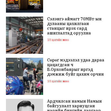
Сэлэнгэ аймагт 70МВт-ын
дулааны цахилгаан
станцыг ирэх сард
ашиглалтад оруулна
18 цагийн өмнө
Сөрөг мэдээлэл удаа дараа
цацагдсан ч
Б.Орхонбаярыг иргэд
дэмжиж буйг цахим орчин
дахь сэтгэгдэл харууллаа
18 цагийн өмнө
Ардчилсан намын Намын
байгуулалт хариуцсан
нарийн бичгийн даргаар