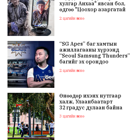
хулгар Анхаа" явсан бол,
өдгөө "Цоохор азаргатай
цоохор дээлтэй Анхаа"
2 цагийн өмнө
болжээ
“SG Apes” баг хамтын
ажиллагааны хүрээнд
“Seoul Samsung Thunders”
багийг эх орондоо
төлбөргүй авчирсан нь
2 цагийн өмнө
Монголын сагсан бөмбөг
шинэ түвшинд хүрснийг
харууллаа
Өнөөдөр ихэнх нутгаар
халж, Улаанбаатарт
32 градус дулаан байна
3 цагийн өмнө