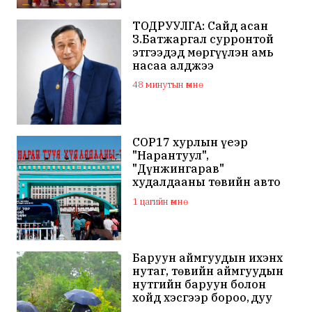
ТОДРУУЛГА: Сайд асан
З.Батжаргал сурронтой
этгээдэд мөргүүлэн амь
насаа алджээ
48 минутын өмнө
COP17 хурлын үеэр
"Нарантуул",
"Дүнжингарав"
худалдааны төвийн авто
зогсоолыг хаана
1 цагийн өмнө
Баруун аймгуудын ихэнх
нутаг, төвийн аймгуудын
нутгийн баруун болон
хойд хэсгээр бороо, дуу
цахилгаантай аадар бороо