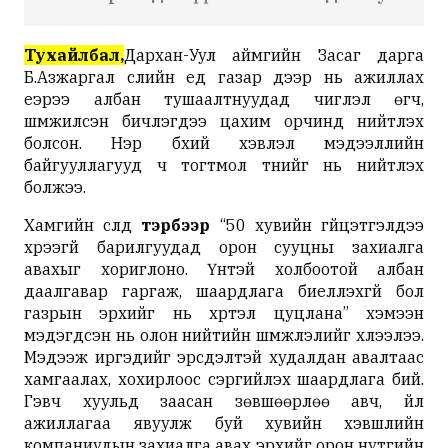
Тухайлбал,
Дархан-Уул аймгийн Засаг дарга
Б.Азжаргал сүүлийн үед газар дээр нь ажиллах
үеэрээ албан тушаалтнуудад чиглэл өгч,
шүүмжилсэн бичлэгүүдээ цахим орчинд нийтлэх
болсон. Нэр бүхий хэвлэл мэдээллийн
байгууллагууд ч тогтмол түүнийг нь нийтлэх
болжээ.
Хамгийн сүүлд
тэрбээр
“50 хувийн гүйцэтгэлдээ
хүрээгүй барилгуудад орон сууцны захиалга
авахыг хориглоно. Үүнтэй холбоотой албан
даалгавар гаргаж, шаардлага биелүүлэхгүй бол
газрын эрхийг нь хүртэл цуцлана” хэмээн
мэдэгдсэн нь олон нийтийн шүүмжлэлийг хүлээлээ.
Мэдээж иргэдийг эрсдэлтэй худалдан авалтаас
хамгаалах, хохирлоос сэргийлэх шаардлага бий.
Гэвч хуульд заасан зөвшөөрлөө авч, үйл
ажиллагаа явуулж буй хувийн хэвшлийн
компаниудын захиалга авах эрхийг орон нутгийн