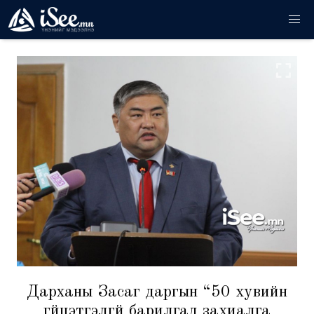
Дарханы Засаг даргын “50 хувийн
гүйцэтгэлгүй барилгад захиалга