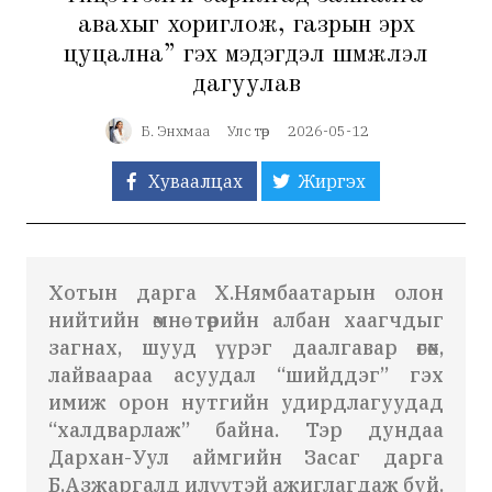
авахыг хориглож, газрын эрх
цуцална” гэх мэдэгдэл шүүмжлэл
дагуулав
Б. Энхмаа
Улс төр
2026-05-12
Хуваалцах
Жиргэх
Хотын дарга Х.Нямбаатарын олон
нийтийн өмнө төрийн албан хаагчдыг
загнах, шууд үүрэг даалгавар өгөх,
лайваараа асуудал “шийддэг” гэх
имиж орон нутгийн удирдлагуудад
“халдварлаж” байна. Тэр дундаа
Дархан-Уул аймгийн Засаг дарга
Б.Азжаргалд илүүтэй ажиглагдаж буй.