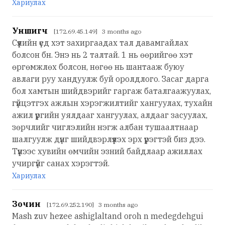
Хариулах
Уншигч
[172.69.45.149] 3 months ago
Сүүлийн үед хэт захиргаадах тал давамгайлах
болсон бн. Энэ нь 2 талтай. 1 нь өөрийгөө хэт
өргөмжлөх болсон, нөгөө нь шантааж буюу
авлаги руу хандуулж буй оролдлого. Засаг дарга
бол хамтын шийдвэрийг гаргаж баталгаажуулах,
гүйцэтгэх ажлын хэрэгжилтийг хангуулах, тухайн
ажил үүргийн уялдааг хангуулах, алдааг засуулах,
зөрчлийг чиглэлийн нэгж албан тушаалтнаар
шалгуулж дүнг шийдвэрлүүлэх эрх үүрэгтэй биз дээ.
Түүнээс хувийн өмчийн эзний байдлаар ажиллах
учиргүйг санах хэрэгтэй.
Хариулах
Зочин
[172.69.252.190] 3 months ago
Mash zuv hezee ashiglaltand oroh n medegdehgui