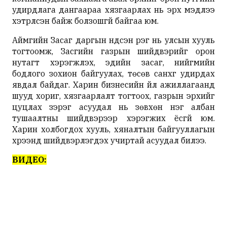
удирдлага дангаараа хязгаарлах нь эрх мэдлээ
хэтрүүлсэн байж болзошгүй байгаа юм.
Аймгийн Засаг даргын үндсэн үүрэг нь улсын хууль
тогтоомж, Засгийн газрын шийдвэрийг орон
нутагт хэрэгжүүлэх, эдийн засаг, нийгмийн
бодлого зохион байгуулах, төсөв санхүүг удирдах
явдал байдаг. Харин бизнесийн үйл ажиллагаанд
шууд хориг, хязгаарлалт тогтоох, газрын эрхийг
цуцлах зэрэг асуудал нь зөвхөн нэг албан
тушаалтны шийдвэрээр хэрэгжих ёсгүй юм.
Харин холбогдох хууль, хяналтын байгууллагын
хүрээнд шийдвэрлэгдэх учиртай асуудал билээ.
ВИДЕО: