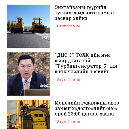
Энхтайваны гүүрийн
туслах замд авто замын
засвар хийнэ
18 цагийн өмнө
"ДЦС-3” ТӨХК-ийн нэн
шаардлагатай
“Турбингенератор-5”-ын
шинэчлэлийн төсвийг
шийдвэрлэхээр болов
18 цагийн өмнө
Монелийн гудамжны авто
замын хөдөлгөөнийг өнөө
орой 23:00 цагаас хаана
18 цагийн өмнө