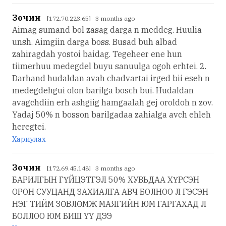
Зочин
[172.70.223.65] 3 months ago
Aimag sumand bol zasag darga n meddeg. Huulia
unsh. Aimgiin darga boss. Busad buh albad
zahiragdah yostoi baidag. Tegeheer ene hun
tiimerhuu medegdel buyu sanuulga ogoh erhtei. 2.
Darhand hudaldan avah chadvartai irged bii eseh n
medegdehgui olon barilga bosch bui. Hudaldan
avagchdiin erh ashgiig hamgaalah gej oroldoh n zov.
Yadaj 50% n bosson barilgadaa zahialga avch ehleh
heregtei.
Хариулах
Зочин
[172.69.45.148] 3 months ago
БАРИЛГЫН ГҮЙЦЭТГЭЛ 50% ХУВЬДАА ХҮРСЭН
ОРОН СУУЦАНД ЗАХИАЛГА АВЧ БОЛНОО Л ГЭСЭН
НЭГ ТИЙМ ЗӨВЛӨМЖ МАЯГИЙН ЮМ ГАРГАХАД Л
БОЛЛОО ЮМ БИШ ҮҮ ДЭЭ