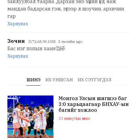
зайлуулбал таарна ,Дархан энэ хүний үед яаж
мандан бадарсан гэж, зүгээр л шоучин, архичин
гар
Хариулах
Зочин
[172.68.93.138] 3 months ago
Бас нэг попын хаан🤔🤣
Хариулах
ШИНЭ
ИХ УНШСАН
ИХ СЭТГЭГДЭЛ
Монгол Улсын шигшээ баг
3:0 харьцаагаар БНХАУ-ын
багийг хожлоо
33 минутын өмнө