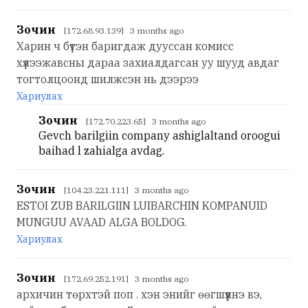
Зочин
[172.68.93.139] 3 months ago
Харин ч бүтэн баригдаж дууссан комисс
хүлээжавсны дараа захиалдагсан уу шууд авдаг
тогтолцоонд шилжсэн нь дээрээ
Хариулах
Зочин
[172.70.223.65] 3 months ago
Gevch barilgiin company ashiglaltand oroogui
baihad l zahialga avdag.
Зочин
[104.23.221.111] 3 months ago
ESTOI ZUB BARILGIIN LUIBARCHIN KOMPANUID
MUNGUU AVAAD ALGA BOLDOG.
Хариулах
Зочин
[172.69.252.191] 3 months ago
архичин төрхтэй поп . хэн энийг өөгшүүлнэ вэ,