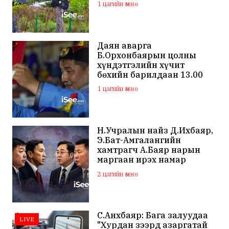
1 цагийн өмнө
Даян аварга
Б.Орхонбаярын цолны
хүндэтгэлийн хүчит
бөхийн барилдаан 13.00
цагаас эхэлнэ
1 цагийн өмнө
Н.Учралын найз Д.Ихбаяр,
Э.Бат-Амгалангийн
хамтрагч А.Баяр нарын
маргаан ирэх намар
нийслэлийн МАН дахин
2 цагийн өмнө
хагарахыг харуулж байна
С.Анхбаяр: Бага залуудаа
LIVE
"Хурдан зээрд азаргатай