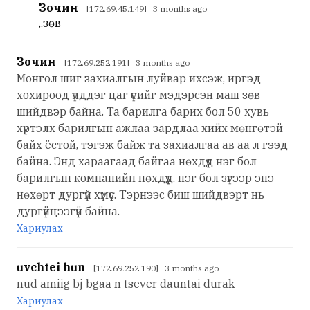
Зочин
[172.69.45.149] 3 months ago
,,зөв
Зочин
[172.69.252.191] 3 months ago
Монгол шиг захиалгын луйвар ихсэж, иргэд
хохироод үлддэг цаг үеийг мэдэрсэн маш зөв
шийдвэр байна. Та барилга барих бол 50 хувь
хүртэлх барилгын ажлаа зардлаа хийх мөнгөтэй
байх ёстой, тэгэж байж та захиалгаа ав аа л гээд
байна. Энд хараагаад байгаа нөхдүүд нэг бол
барилгын компанийн нөхдүүд, нэг бол зүгээр энэ
нөхөрт дургүй хүмүүс. Тэрнээс биш шийдвэрт нь
дургүйцээгүй байна.
Хариулах
uvchtei hun
[172.69.252.190] 3 months ago
nud amiig bj bgaa n tsever dauntai durak
Хариулах