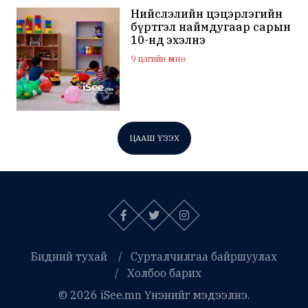
Нийслэлийн цэцэрлэгийн
бүртгэл наймдугаар сарын
10-нд эхэлнэ
9 цагийн өмнө
ЦААШ ҮЗЭХ
Бидний тухай
Сурталчилгаа байршуулах
Холбоо барих
© 2026 iSee.mn Үнэнийг мэдээлнэ.