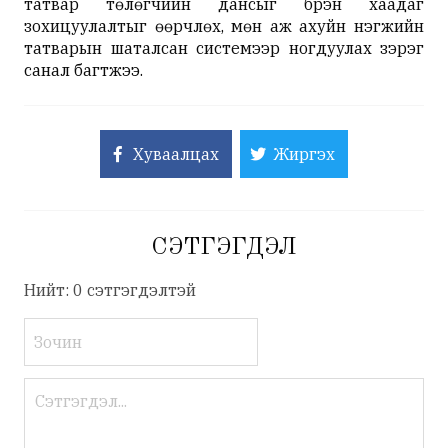
татвар төлөгчийн дансыг бүрэн хаадаг
зохицуулалтыг өөрчлөх, мөн аж ахуйн нэгжийн
татварын шаталсан системээр ногдуулах зэрэг
санал багтжээ.
Хуваалцах
Жиргэх
СЭТГЭГДЭЛ
Нийт: 0 сэтгэгдэлтэй