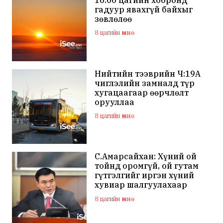
16:00 цагийн хооронд
гадуур явахгүй байхыг
зөвлөлөө
8 цагийн өмнө
Нийтийн тээврийн Ч:19А
чиглэлийн замналд түр
хугацаагаар өөрчлөлт
орууллаа
8 цагийн өмнө
С.Амарсайхан: Хүний ой
тойнд оромгүй, ой гутам
гүтгэлгийг иргэн хүний
хувиар шалгуулахаар
хуулийн байгууллагад
8 цагийн өмнө
хандсан