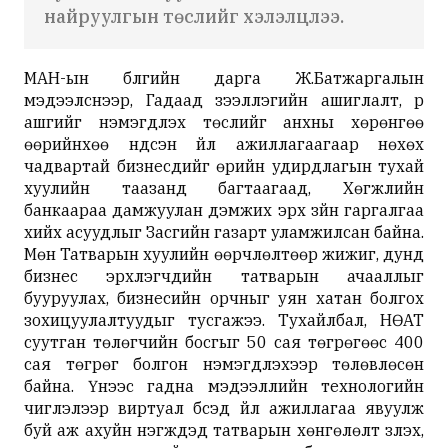
найруулгын төслийг хэлэлцлээ.
МАН-ын бүлгийн дарга Ж.Батжаргалын
мэдээлснээр, Гадаад зээллэгийн ашиглалт, үр
ашгийг нэмэгдүүлэх төслийг анхны хөрөнгөө
өөрийнхөө үндсэн үйл ажиллагаагаар нөхөх
чадвартай бизнесүүдийг өрийн удирдлагын тухай
хуулийн таазанд багтаагаад, Хөгжлийн
банкаараа дамжуулан дэмжих эрх зүйн гаргалгаа
хийх асуудлыг Засгийн газарт уламжилсан байна.
Мөн Татварын хуулийн өөрчлөлтөөр жижиг, дунд
бизнес эрхлэгчдийн татварын ачааллыг
бууруулах, бизнесийн орчныг уян хатан болгох
зохицуулалтуудыг тусгажээ. Тухайлбал, НӨАТ
суутган төлөгчийн босгыг 50 сая төгрөгөөс 400
сая төгрөг болгон нэмэгдүүлэхээр төлөвлөсөн
байна. Үүнээс гадна мэдээллийн технологийн
чиглэлээр виртуал бүсэд үйл ажиллагаа явуулж
буй аж ахуйн нэгжүүдэд татварын хөнгөлөлт үзүүлэх,