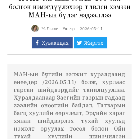
болгон нэмэгдүүлэхээр төлөвлөсөн хэмээн
МАН-ын бүлэг мэдээллээ
М. Дэлэг
Улс төр
2026-05-11
Хуваалцах
Жиргэх
МАН-ын бүлгийн ээлжит хуралдаанд
өнөөдөр /2026.05.11/ болж, хурлаас
гарсан шийдвэрүүдийг танилцууллаа.
Хуралдаанаар Засгийн газрын гадаад
зээлийн өнөөгийн байдал, Татварын
багц хуулийн өөрчлөлт, Эрүүгийн хэрэг
хянан шийдвэрлэх тухай хуульд
нэмэлт оруулах төсөл болон Ойн
тухай хуулийн шинэчилсэн