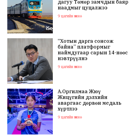
дагуу Төмөр замчдын баяр
наадмыг цуцалжээ
9 цагийн өмнө
“Хотын дарга сонсож
байна” платформыг
наймдугаар сарын 14-нөөс
нэвтрүүлнэ
9 цагийн өмнө
А.Оргилмаа Жюү
Жицүгийн дэлхийн
аваргаас дөрвөн медаль
хүртлээ
9 цагийн өмнө