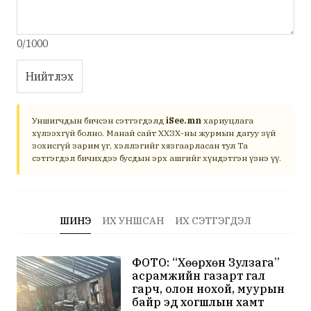
0/1000
Нийтлэх
Уншигчдын бичсэн сэтгэгдэлд
iSee.mn
хариуцлага
хүлээхгүй болно. Манай сайт ХХЗХ-ны журмын дагуу зүй
зохисгүй зарим үг, хэллэгийг хязгаарласан тул Та
сэтгэгдэл бичихдээ бусдын эрх ашгийг хүндэтгэн үзнэ үү.
ШИНЭ
ИХ УНШСАН
ИХ СЭТГЭГДЭЛ
ФОТО: “Хөөрхөн Зулзага”
асрамжийн газарт гал
гарч, олон нохой, муурын
байр эд хогшлын хамт