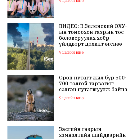
9 цагийн өмнө
ВИДЕО: В.Зеленский ОХУ-
ын томоохон газрын тос
боловсруулах хоёр
үйлдвэрт цохилт өгснөө
мэдэгдлээ
9 цагийн өмнө
Орон нутагт жил бүр 500-
700 толгой тарвагыг
сэлгэн нутагшуулж байна
9 цагийн өмнө
Засгийн газрын
хэмнэлтийн шийдвэрийн