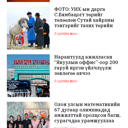
ФОТО: УИХ-ын дарга
С.Бямбацогт төрийг
төлөөлөн Сутай хайрхны
тэнгэрийг тахих төрийн
тахилгад оролцлоо
8 цагийн өмнө
Нарантуулд ажилласан
“Явуулын оффис”-оор 200
гаруй иргэн үйлчлүүлж
зөвлөгөө авчээ
8 цагийн өмнө
Олон улсын математикийн
67 дугаар олимпиадад
амжилттай оролцсон багш,
сурагчдаа урамшууллаа