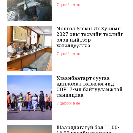
шатжээ
7 цагийн өмнө
Монгол Улсын Их Хурлын
2027 оны төсвийн төслийг
олон нийтээр
хэлэлцүүллээ
7 цагийн өмнө
Улаанбаатарт суугаа
дипломат төлөөлөгчид
COP17-ын байгууламжтай
танилцлаа
7 цагийн өмнө
Шаардлагагүй бол 11:00-