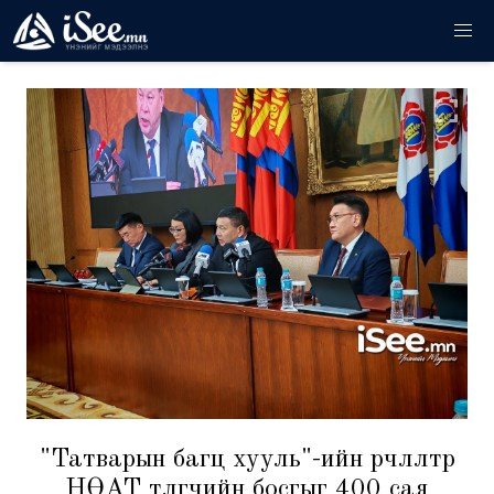
"Татварын багц хууль"-ийн өөрчлөлтөөр
НӨАТ төлөгчийн босгыг 400 сая