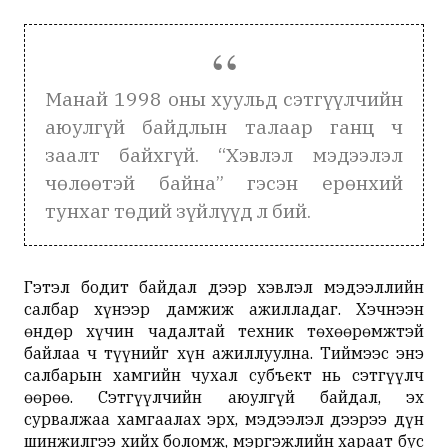
Манай 1998 оны хуульд сэтгүүлчийн
аюулгүй байдлын талаар ганц ч
заалт байхгүй. “Хэвлэл мэдээлэл
чөлөөтэй байна” гэсэн ерөнхий
тунхаг төдий зүйлүүд л бий.
Гэтэл бодит байдал дээр хэвлэл мэдээллийн
салбар хүнээр дамжиж ажилладаг. Хэчнээн
өндөр хүчин чадалтай техник төхөөрөмжтэй
байлаа ч түүнийг хүн ажиллуулна. Тиймээс энэ
салбарын хамгийн чухал субъект нь сэтгүүлч
өөрөө. Сэтгүүлчийн аюулгүй байдал, эх
сурвалжаа хамгаалах эрх, мэдээлэл дээрээ дүн
шинжилгээ хийх боломж, мэргэжлийн хараат бус