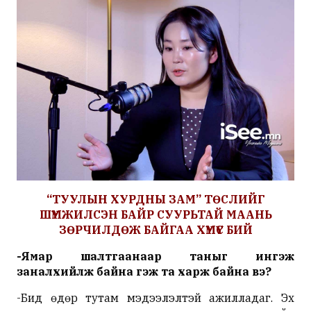
“ТУУЛЫН ХУРДНЫ ЗАМ” ТӨСЛИЙГ
ШҮҮМЖИЛСЭН БАЙР СУУРЬТАЙ МААНЬ
ЗӨРЧИЛДӨЖ БАЙГАА ХҮМҮҮС БИЙ
-Ямар шалтгаанаар таныг ингэж
заналхийлж байна гэж та харж байна вэ?
-Бид өдөр тутам мэдээлэлтэй ажилладаг. Эх