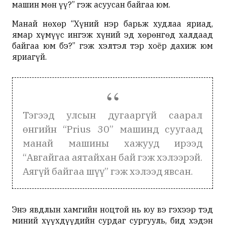
машин мөн үү?” гэж асуусан байгаа юм.
Манай нөхөр “Хүний нэр барьж худлаа яриад,
ямар хүмүүс ингэж хүний эд хөрөнгөд халдаад
байгаа юм бэ?” гэж хэлтэл тэр хоёр дахиж юм
яриагүй.
Тэгээд улсын дугааргүй саарал
өнгийн “Prius 30” машинд суугаад
манай машины хажууд ирээд
“Авгайгаа аятайхан бай гэж хэлээрэй.
Аягүй байгаа шүү” гэж хэлээд явсан.
Энэ явдлын хамгийн ноцтой нь юу вэ гэхээр тэд
миний хүүхдүүдийн сурдаг сургууль, бид хэдэн