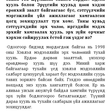
хууль болон Эрүүгийн хуульд цөөн хэдэн
ерөнхий заалт байгаагаас бус, сэтгүүлчийн
мэргэжлийн үйл ажиллагааг хамгаалсан
цогц зохицуулалт тун хомс. Таны хувьд
сэтгүүлчдийн эрх чөлөө, иргэдийн мэдэх
эрхийг хамгаалах хууль, эрх зүйн орчныг
хэрхэн сайжруулах ёстой гэж үздэг вэ?
-Одоогоор бидэнд мөрдөгдөж байгаа нь 1998
оны Хэвлэл мэдээллийн эрх чөлөөний тухай
хууль. Ердөө дөрвөн заалттай, үнэхээр
өрөвдмөөр хууль шүү дээ. Миний харж
байгаагаар тухайн үед хэвлэл мэдээллийн
салбарт цензургүй, хараат бус мэдээллийн суурь
тавих зорилго байсан байх. Гэхдээ өнөөдрийн
нөхцөлд энэ хууль хангалтгүй болсон. Ер нь
аливаа улсын аюулгүй байдал хамгийн түрүүнд
эрх зүйн бодлогоороо баталгааждаг. Түүний
дараа хууль нь тухайн салбарын үйл ажиллагааг
зохицуулдаг.