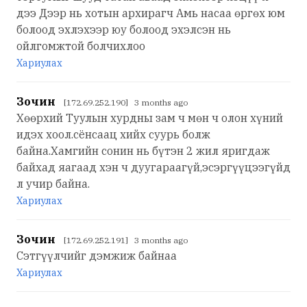
дээ Дээр нь хотын архирагч Амь насаа өргөх юм
болоод эхлэхээр юу болоод эхэлсэн нь
ойлгомжтой болчихлоо
Хариулах
Зочин
[172.69.252.190] 3 months ago
Хөөрхий Туулын хурдны зам ч мөн ч олон хүний
идэх хоол.сёнсаац хийх суурь болж
байна.Хамгийн сонин нь бүтэн 2 жил яригдаж
байхад яагаад хэн ч дуугараагүй,эсэргүүцээгүйд
л учир байна.
Хариулах
Зочин
[172.69.252.191] 3 months ago
Сэтгүүлчийг дэмжиж байнаа
Хариулах