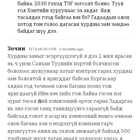
байна. 2030 гэхэд ТЭГ зогсолт болно. Туул
гол Хэнтийн хуруунаас эх авдаг. Яаж
тасалдах гээд байгаа юм бэ? Гадаадын олон
хотод том голоо дагасан хурдны зам зөндөө
байдаг шүү дээ.
Зочин
[172.68.93.139] 3 months ago
Хурдны замыг эсэргүүцээгүй л дээ 2 жил ярьсан
нь ч үнэн Саяхан Туулийн нэртэй болчихсон
болохоос шулуунаар хотыг нэвтрэн гарах хурдны
зам бололтой л яригддаг байсан Бургасаар
хядна год төчнөөн олон багана зооно гэж
яригдаагүй Ийм юм хийх гэж байна гэсэн нэг
зураг төсөл Өдий хэмжээний өртөг гарна Задаргаа
нь энэ гэсэн ганц танилцуулга гараагүй байж
байгаад гэнэт л асар их хэмжээний мөнгө өчнөөн
олон багана хэн ч мэдэхгүй компани гарч
ирэнгүүтээ ажил нь эхлэж амжаагүй байхад 500
тэрбумыг шууд татан аваад эхлэхээр хэцүү л