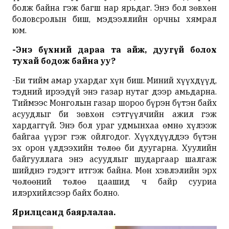
болж байна гэж багш нар ярьдаг. Энэ бол зөвхөн
боловсролын биш, мэдээллийн орчны хямрал
юм.
-Энэ бүхний дараа та айж, дуугүй болох
тухай бодож байна уу?
-Би тийм амар ухардаг хүн биш. Миний хүүхдүүд,
тэдний ирээдүй энэ газар нутаг дээр амьдарна.
Тиймээс Монголын газар шороо бүрэн бүтэн байх
асуудлыг би зөвхөн сэтгүүлчийн ажил гэж
хардаггүй. Энэ бол ураг удмынхаа өмнө хүлээж
байгаа үүрэг гэж ойлгодог. Хүүхдүүддээ бүтэн
эх орон үлдээхийн төлөө би дуугарна. Хуулийн
байгууллага энэ асуудлыг шударгаар шалгаж
шийднэ гэдэгт итгэж байна. Мөн хэвлэлийн эрх
чөлөөний төлөө цаашид ч байр сууриа
илэрхийлсээр байх болно.
Ярилцсанд баярлалаа.