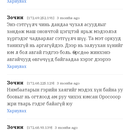
Хариулах
Зочин
[172.69.252.191] 3 months ago
Энэ сэтгүүлч чинь дандаа чухал асуудлыг
хөндөж маш оновчтой цэгцтэй ярьж мэдээлэл
хүргэдэг чадварлаг сэтгүүлч шүү. Та мэт оркууд
танихгүй нь аргагүйдээ. Дээр нь залуухан хүнийг
юм л бол авгай гэдгээ боль. Өөрсдөө жинхэнэ
авгайчууд өвгөчүүд байгаадаа хэрэг дээрээ
Хариулах
Зочин
[172.68.225.129] 3 months ago
Нямбаатарын гэрийн хаягийг мэдэх хүн байна уу
боовыг нь огтлоод ам руу чихэх юмсан Оросооор
жри тварь гэдэг байагүй юу
Хариулах
Зочин
[172.68.93.139] 3 months ago