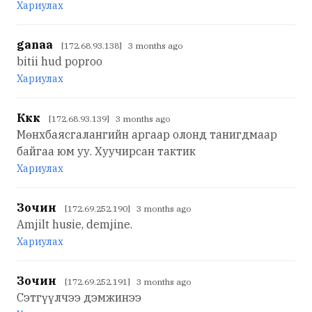
Хариулах
ganaa
[172.68.93.138] 3 months ago
bitii hud poproo
Хариулах
Ккк
[172.68.93.139] 3 months ago
Мөнхбаясгалангийн аргаар олонд танигдмаар
байгаа юм уу. Хуучирсан тактик
Хариулах
Зочин
[172.69.252.190] 3 months ago
Amjilt husie, demjine.
Хариулах
Зочин
[172.69.252.191] 3 months ago
Сэтгүүлчээ дэмжинээ