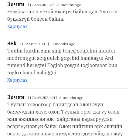
Зочин
[172.69.45.148] 3 months ago
Нямбаатар ч ёстой улайрч байна даа. Үхэхээс
буцахгүй болсон байна.
Хариулах
Sek
[172.68.211.113] 3 months ago
Tuulin hurdni zam shig teneg setgehui muutei
medremjgui setguulch gegchid hamaagui Ard
tumend heregtei Togloh yosgui togloomoor buu
toglo chsmd ashiggui
Хариулах
Зочин
[172.69.252.191] 3 months ago
Туулын хөвөөгөөр баригдсан олон зуун
баячуудын хаус, олон Туулын эрэг дагуу олон
жил ажилласан элс, хайрганы карьeруудыг
эсэргүүцээгүй байж, Олон нийтийн эрх ашгийн
эсрэг далжигнавал хүмүүсийн дургүйцэнэ шүү