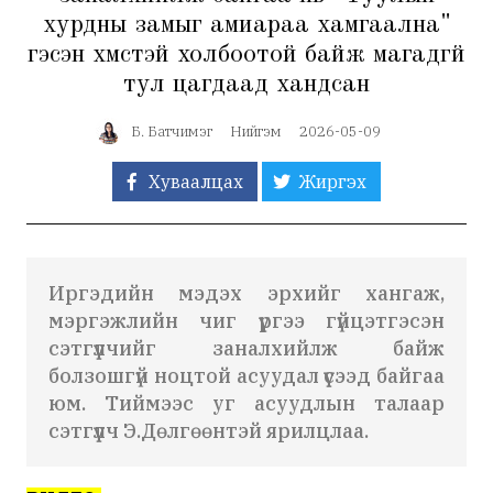
хурдны замыг амиараа хамгаална"
гэсэн хүмүүстэй холбоотой байж магадгүй
тул цагдаад хандсан
Б. Батчимэг
Нийгэм
2026-05-09
Хуваалцах
Жиргэх
Иргэдийн мэдэх эрхийг хангаж,
мэргэжлийн чиг үүргээ гүйцэтгэсэн
сэтгүүлчийг заналхийлж байж
болзошгүй ноцтой асуудал үүсээд байгаа
юм. Тиймээс уг асуудлын талаар
сэтгүүлч Э.Дөлгөөнтэй ярилцлаа.