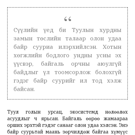
Сүүлийн үед би Туулын хурдны
замын төслийн талаар олон удаа
байр сууриа илэрхийлсэн. Хотын
хөгжлийн бодлого ундны усны эх
үүсвэр, байгаль орчны аюулгүй
байдлыг үл тоомсорлож болохгүй
гэдэг байр суурийг ил тод хэлж
байсан.
Туул голын урсац, экосистемд нөлөөлөх
асуудлыг ч ярьсан. Байгаль өөрөө жамаараа
орших эрхтэй гэдэг санааг олон удаа хэлсэн. Энэ
байр суурьтай маань зөрчилдөж байгаа хүмүүс