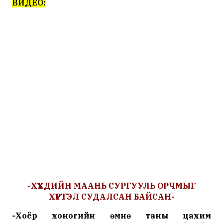
ВИДЕО:
-ХҮҮХДИЙН МААНЬ СУРГУУЛЬ ОРЧМЫГ
ХҮРТЭЛ СУДАЛСАН БАЙСАН
-
-Хоёр хоногийн өмнө таны цахим