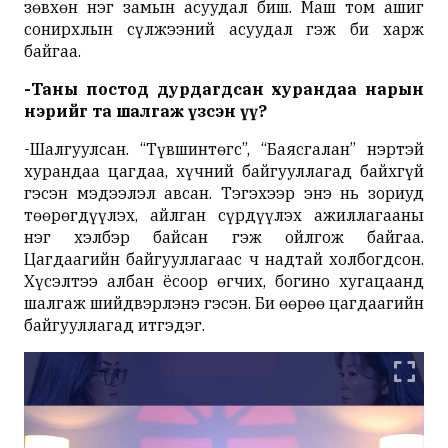
зөвхөн нэг замын асуудал биш. Маш том ашиг
сонирхлын сүлжээний асуудал гэж би харж
байгаа.
-Таны постод дурдагдсан хурандаа нарын
нэрийг та шалгаж үзсэн үү?
-Шалгуулсан. “Түвшинтөгс”, “Баясгалан” нэртэй
хурандаа цагдаа, хүчний байгууллагад байхгүй
гэсэн мэдээлэл авсан. Тэгэхээр энэ нь зориуд
төөрөгдүүлэх, айлган сүрдүүлэх ажиллагааны
нэг хэлбэр байсан гэж ойлгож байгаа.
Цагдаагийн байгууллагаас ч надтай холбогдсон.
Хүсэлтээ албан ёсоор өгчих, богино хугацаанд
шалгаж шийдвэрлэнэ гэсэн. Би өөрөө цагдаагийн
байгууллагад итгэдэг.