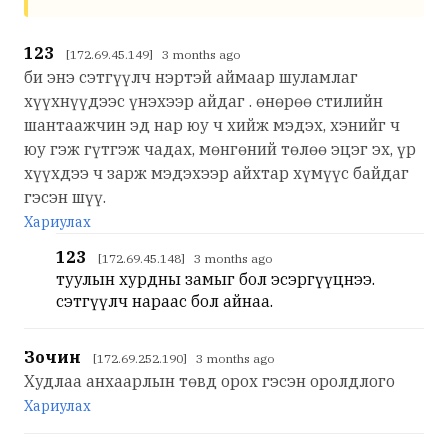
123
[172.69.45.149] 3 months ago
би энэ сэтгүүлч нэртэй аймаар шуламлаг
хүүхнүүдээс үнэхээр айдаг . өнөрөө стилийн
шантаажчин эд нар юу ч хийж мэдэх, хэнийг ч
юу гэж гүтгэж чадах, мөнгөний төлөө эцэг эх, үр
хүүхдээ ч зарж мэдэхээр айхтар хүмүүс байдаг
гэсэн шүү.
Хариулах
123
[172.69.45.148] 3 months ago
туулын хурдны замыг бол эсэргүүцнээ.
сэтгүүлч нараас бол айнаа.
Зочин
[172.69.252.190] 3 months ago
Худлаа анхаарлын төвд орох гэсэн оролдлого
Хариулах