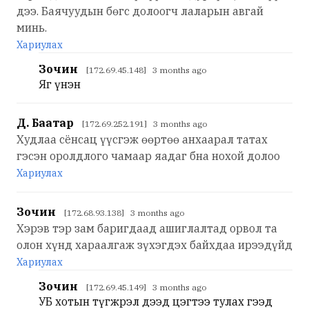
дээ. Баячуудын бөгс долоогч лаларын авгай
минь.
Хариулах
Зочин
[172.69.45.148] 3 months ago
Яг үнэн
Д. Баатар
[172.69.252.191] 3 months ago
Худлаа сёнсац үүсгэж өөртөө анхаарал татах
гэсэн оролдлого чамаар яадаг бна нохой долоо
Хариулах
Зочин
[172.68.93.138] 3 months ago
Хэрэв тэр зам баригдаад ашиглалтад орвол та
олон хүнд хараалгаж зүхэгдэх байхдаа ирээдүйд
Хариулах
Зочин
[172.69.45.149] 3 months ago
УБ хотын түгжрэл дээд цэгтээ тулах гээд