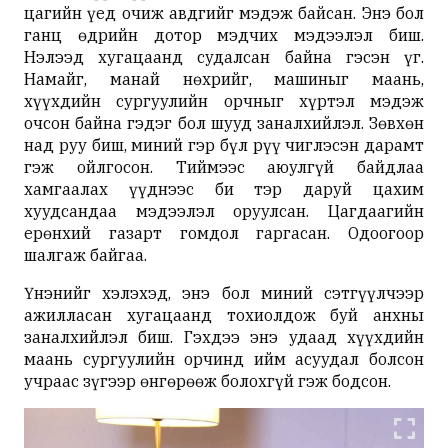
цагийн үед очиж авдгийг мэдэж байсан. Энэ бол
ганц өдрийн дотор мэдчих мэдээлэл биш.
Нэлээд хугацаанд судалсан байна гэсэн үг.
Намайг, манай нөхрийг, машиныг маань,
хүүхдийн сургуулийн орчныг хүртэл мэдэж
очсон байна гэдэг бол шууд заналхийлэл. Зөвхөн
над руу биш, миний гэр бүл рүү чиглэсэн дарамт
гэж ойлгосон. Тиймээс аюулгүй байдлаа
хамгаалах үүднээс би тэр даруй цахим
хуудсандаа мэдээлэл оруулсан. Цагдаагийн
ерөнхий газарт гомдол гаргасан. Одоогоор
шалгаж байгаа.
Үнэнийг хэлэхэд, энэ бол миний сэтгүүлчээр
ажилласан хугацаанд тохиолдож буй анхны
заналхийлэл биш. Гэхдээ энэ удаад хүүхдийн
маань сургуулийн орчинд ийм асуудал болсон
учраас зүгээр өнгөрөөж болохгүй гэж бодсон.