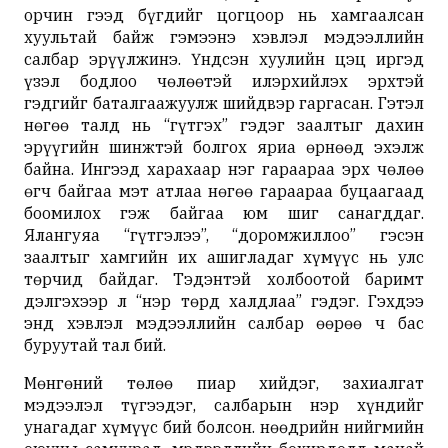
орчин гээд бүгдийг цогцоор нь хамгаалсан
хуультай байж гэмээнэ хэвлэл мэдээллийн
салбар эрүүлжинэ. Үндсэн хуулийн цэц иргэд
үзэл бодлоо чөлөөтэй илэрхийлэх эрхтэй
гэдгийг баталгаажуулж шийдвэр гаргасан. Гэтэл
нөгөө талд нь “гүтгэх” гэдэг заалтыг дахин
эрүүгийн шинжтэй болгох яриа өрнөөд эхэлж
байна. Ингээд харахаар нэг гараараа эрх чөлөө
өгч байгаа мэт атлаа нөгөө гараараа буцаагаад
боомилох гэж байгаа юм шиг санагддаг.
Ялангуяа “гүтгэлээ”, “доромжиллоо” гэсэн
заалтыг хамгийн их ашигладаг хүмүүс нь улс
төрчид байдаг. Тэдэнтэй холбоотой баримт
дэлгэхээр л “нэр төрд халдлаа” гэдэг. Гэхдээ
энд хэвлэл мэдээллийн салбар өөрөө ч бас
буруутай тал бий.
Мөнгөний төлөө пиар хийдэг, захиалгат
мэдээлэл түгээдэг, салбарын нэр хүндийг
унагадаг хүмүүс бий болсон. Өнөөдрийн нийгмийн