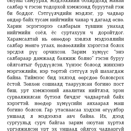
оюуны самуурал, мэдээллийн бохирдолд манай
салбар ч гэсэн тодорхой хэмжээнд буруутай гэж
би боддог. Сэтгүүлчдийн мэдлэг, ур чадвар
өндөр байх тусам нийгмийн чанар ч дагаад өснө.
Харин эсрэгээрээ салбарын түвшин унахад
нийгмийн соёл, ёс суртахуун ч доройтдог.
Харамсалтай нь өнөөдөр хэвлэл мэдээллийн
салбар мөнгө угаах, нөлөөллийн хэрэгсэл болох
эрсдэл рүү орчихсон. Зарим хүмүүс “энэ
салбараар дамжаад баяжиж болно” гэсэн буруу
ойлголтыг бүрдүүлсэн. Үүнээс болоод жинхэнэ
мэргэжлийн, нэр төртэй сэтгүүл зүй шахагдаж
байна. Тиймээс бид эхлээд өөрсдөө боловсрох
ёстой. Зөвхөн сошиалд тааруулсан богино пост
биш, урт хэмжээний аналитик нийтлэл, эрэн
сурвалжилсан бүтээл бичдэг чадвартай байх
хэрэгтэй. Өнөөдөр хүмүүсийн анхаарал маш
богино болсон. Гар утаснаасаа хэдхэн өгүүлбэр
уншаад л мэдээлэл авч байна. Их, дээд
сургуульд сурч байгаа зарим оюутан хүртэл
үргэлжилсэн урт эх уншаад ойлгох чадваргүй