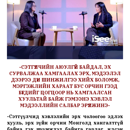
-
СЭТГҮҮЛЧИЙН АЮУЛГҮЙ БАЙДАЛ, ЭХ
СУРВАЛЖАА ХАМГААЛАХ ЭРХ, МЭДЭЭЛЭЛ
ДЭЭРЭЭ ДҮН ШИНЖИЛГЭЭ ХИЙХ БОЛОМЖ,
МЭРГЭЖЛИЙН ХАРААТ БУС ОРЧИН ГЭЭД
БҮГДИЙГ ЦОГЦООР НЬ ХАМГААЛСАН
ХУУЛЬТАЙ БАЙЖ ГЭМЭЭНЭ ХЭВЛЭЛ
МЭДЭЭЛЛИЙН САЛБАР ЭРҮҮЛЖИНЭ
-
-
Сэтгүүлчид хэвлэлийн эрх чөлөөгөө эдлэх
хууль, эрх зүйн орчин Монголд хангалтгүй
байна гэх шүүмжлэл байнга гардаг. Үндсэн