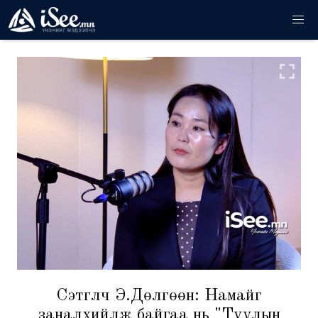
Сэтгүүлч Э.Дөлгөөн: Намайг
заналхийлж байгаа нь "Туулын