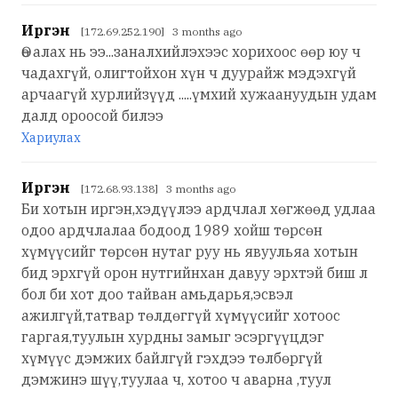
Иргэн
[172.69.252.190] 3 months ago
Өө алах нь ээ...заналхийлэхээс хорихоос өөр юу ч
чадахгүй, олигтойхон хүн ч дуурайж мэдэхгүй
арчаагүй хурлийзүүд .....үмхий хужаануудын удам
далд ороосой билээ
Хариулах
Иргэн
[172.68.93.138] 3 months ago
Би хотын иргэн,хэдүүлээ ардчлал хөгжөөд удлаа
одоо ардчлалаа бодоод 1989 хойш төрсөн
хүмүүсийг төрсөн нутаг руу нь явуульяа хотын
бид эрхгүй орон нутгийнхан давуу эрхтэй биш л
бол би хот доо тайван амьдарья,эсвэл
ажилгүй,татвар төлдөггүй хүмүүсийг хотоос
гаргая,туулын хурдны замыг эсэргүүцдэг
хүмүүс дэмжих байлгүй гэхдээ төлбөргүй
дэмжинэ шүү,туулаа ч, хотоо ч аварна ,туул