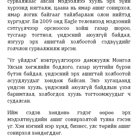
сурвалжаас авсан мэдээллээ хууль эрх зүйн
хүрээнд нягталж, цаана нь ямар ашиг сонирхол,
ямар логик байгааг тайлбарлаж олон нийтэд
хүргэдэг. Би 2009 онд Eagle телевизэд мэдээний
сэтгүүлчээр орсноосоо хойш газар шороо,
тусгаар тогтнол, үндэсний аюулгүй байдал,
язгуур эрх ашигтай холбоотой сэдвүүдийг
голчлон сурвалжилж ирсэн.
“Үг үйлдэл” нэвтрүүлгээрээ дамжуулж Монгол
Улсын хөгжлийн бодлого, газар нутгийн бүрэн
бүтэн байдал, үндэсний эрх ашигтай холбоотой
асуудлуудыг хөндөж байсан. Энэ хугацаанд
үндсэн хууль, үндэсний аюулгүй байдлын үзэл
баримтлал, холбогдох хууль тогтоомжуудыг ч
судалсан.
Ийм сэдэв хөндөнө гэдэг өөрөө эрх
мэдэлтнүүдийн ашиг сонирхолтой тулна гэсэн
үг. Хэн нэгний нэр хүнд, бизнес, улс төрийн ашиг
сонирхол хөндөгддөг.