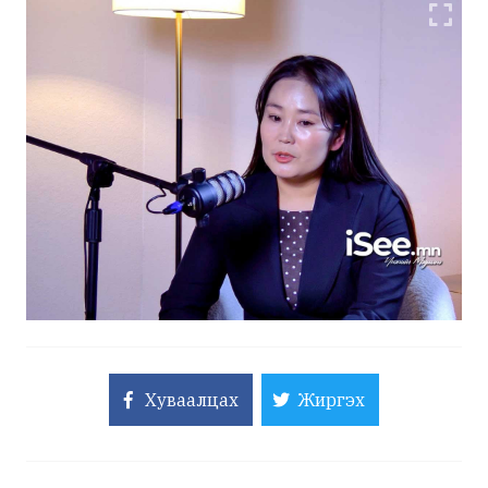
Хуваалцах
Жиргэх