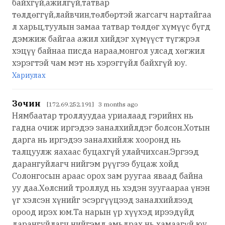
байхгүй,ажилгүй,татвар
төлдөггүй,лайвчин,төлбөртэй жагсагч нартайгаа
л харьц,туулын замаа татвар төлдөг хүмүүс бүгд
дэмжиж байгаа ажил хийдэг хүмүүст түгжрэл
хэцүү байнаа писда нараа,монгол улсад хөгжил
хэрэгтэй чам мэт нь хэрэггүйл байхгүй юу.
Хариулах
Зочин
[172.69.252.191] 3 months ago
Нямбаатар троллуудаа уриалаад гэрийнх нь
гадна очиж иргэдээ заналхийлдэг болсон.Хотын
дарга нь иргэдээ заналхийлж хооронд нь
талцуулж яахаас буцахгүй улайчихсан.Эргээд
дарангуйлагч нийгэм рүүгээ буцаж хойд
Солонгосын араас орох зам руугаа яваад байна
уу даа.Хөлсний троллуд нь хэдэн зуугаараа үнэн
үг хэлсэн хүнийг эсэргүүцээд заналхийлээд
ороод ирэх юм.Та нарын үр хүүхэд ирээдүйд
дарангуйлагч нийгэмд амьдрах нь хамаагүй юу.