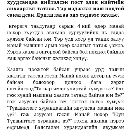
хуудсандаа нийтэлсэн пост олон нийтийн
анхаарлыг татлаа. Тэр мэдээлэл маш ноцтой
санагдсан. Ярилцлагаа энэ сэдвээс эхэлье.
-Өнгөрөгч тавдугаар сарын 4-ний өдөр манай
нөхөр хүүхдээ авахаар сургуулийнх нь гадаа
хүлээж байсан юм. Тэр үед хоёр үл таних залуу
манай машины арын хоёр хаалгыг татаж үзжээ.
Хэрэв хаалга онгорхой байсан бол нөхцөл байдал
яаж эргэх байсныг хэлэхэд хэцүү.
Хаалга цоожтой байсан учраас урд талын
хаалгыг татсан гэсэн. Манай нөхөр дотор нь сууж
байсан болохоор цонхоо бага зэрэг
онгойлгоод“Та нар ямар учиртай хүмүүс вэ? Яах
гэж хүний машины хаалга татаад байгаа юм бэ?”
гэж асуусан байгаа юм. Тэгтэл нөгөө хүмүүс:
“Түвшинтөгс хурандаагийн явуулсан машин мөн
үү?” гэж асуусан гэсэн. Манай нөхөр “Юун
Түвшинтөгс хурандаа вэ?” гэхэд дахиад нэрээ
өөрчлөөд Баясгалан хурандаагийн явуулсан