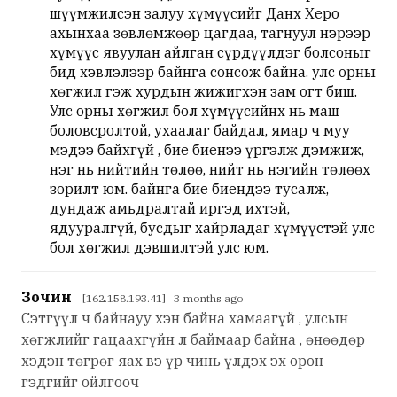
шүүмжилсэн залуу хүмүүсийг Данх Херо
ахынхаа зөвлөмжөөр цагдаа, тагнуул нэрээр
хүмүүс явуулан айлган сүрдүүлдэг болсоныг
бид хэвлэлээр байнга сонсож байна. улс орны
хөгжил гэж хурдын жижигхэн зам огт биш.
Улс орны хөгжил бол хүмүүсийнх нь маш
боловсролтой, ухаалаг байдал, ямар ч муу
мэдээ байхгүй , бие биенээ үргэлж дэмжиж,
нэг нь нийтийн төлөө, нийт нь нэгийн төлөөх
зорилт юм. байнга бие биендээ тусалж,
дундаж амьдралтай иргэд ихтэй,
ядууралгүй, бусдыг хайрладаг хүмүүстэй улс
бол хөгжил дэвшилтэй улс юм.
Зочин
[162.158.193.41] 3 months ago
Сэтгүүл ч байнауу хэн байна хамаагүй , улсын
хөгжлийг гацаахгүйн л баймаар байна , өнөөдөр
хэдэн төгрөг яах вэ үр чинь үлдэх эх орон
гэдгийг ойлгооч