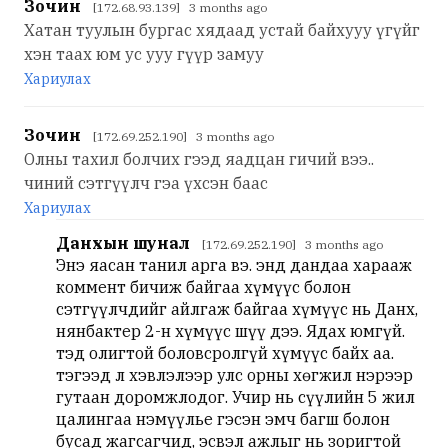
Зочин
[172.68.93.139] 3 months ago
Хатан туулын бургас хядаад устай байхууу үгүйг
хэн таах юм ус ууу гүүр замуу
Хариулах
Зочин
[172.69.252.190] 3 months ago
Олны тахил болчих гээд яадцан гичий вээ..
чиний сэтгүүлч гэа үхсэн баас
Хариулах
Данхын шунал
[172.69.252.190] 3 months ago
Энэ яасан танил арга вэ. энд дандаа харааж
коммент бичиж байгаа хүмүүс болон
сэтгүүлчдийг айлгаж байгаа хүмүүс нь Данх,
нянбактер 2-н хүмүүс шүү дээ. Ядах юмгүй.
тэд олигтой боловсролгүй хүмүүс байх аа.
тэгээд л хэвлэлээр улс орны хөгжил нэрээр
гутаан доромжлодог. Учир нь сүүлийн 5 жил
цалингаа нэмүүлье гэсэн эмч багш болон
бусад жагсагчид, эсвэл ажлыг нь зоригтой