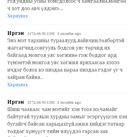
гол.ундны усны хомсдолоос ч хамгаална,мөнгөө
ч хот доо авч үлдэнэ.....
Хариулах
Иргэн
[172.68.93.138] 3 months ago
Энэ мэт тархины тураалууд,лайвчин,төлбөртэй
жагсагчид,сонгууль бодсон улс төрчид их
байгаад монгол улс хөгжинө гэж боддог ард
түмэнтэй монгол улс хөгжил ярихаасаа хэзээ
ичдэг болох вэ пиздаа нараа пиздаа гэдэг үг ч
хайран байна...
Хариулах
Иргэн
[172.68.93.138] 3 months ago
Шшш чааваас чам мэтийг хэн тоох вэ,чамайг
байтугай туулын хурдны замыг эсэргүүцсэн хэн
бугайгч байсан харьцахгүй,ажил хийдэг,татвар
төлдөг хүмүүст тийм илүүдээ гарсан зав