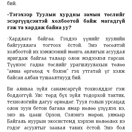
бий.
-Тэгэхээр Туулын хурдны замын төслийг
эсэргүүцсэнтэй холбоотой байж магадгүй
гэж та хардаж байна уу?
-Хардлага байгаа. Гэхдээ үүнийг хуулийн
байгууллага тогтоох ёстой. Энэ төсөлтэй
холбоотой их хэмжээний мөнгө, авлигын асуудал
яригдаж байгаа талаар олон мэдээлэл гарсан.
Түүнээс гадна төслийг урагшлуулахын төлөө
“амиа өргөхөд ч бэлэн” гэх утгатай үг хэлж
байсан албан тушаалтнууд бий.
Би аливаа зүйл санамсаргүй тохиолддог гэж
боддоггүй. Улс төрд бүх зүйл тодорхой тактик,
технологийн дагуу өрнөдөг. Туул голын урсацад
олон зуун бетон багана ямар нөлөө үзүүлэх вэ,
энэ нь цааш Орхон, Сэлэнгэ мөрөн, улмаар
Байгаль нуурын экосистемд хэрхэн нөлөөлөх вэ
гэдэг асуултыг заавал тавих ёстой. Энэ бол