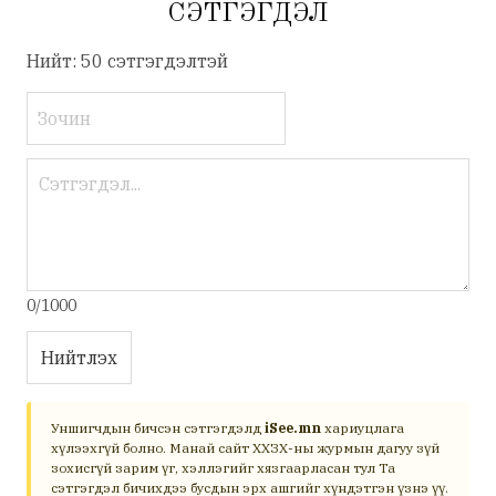
СЭТГЭГДЭЛ
Нийт: 50 сэтгэгдэлтэй
0/1000
Нийтлэх
Уншигчдын бичсэн сэтгэгдэлд
iSee.mn
хариуцлага
хүлээхгүй болно. Манай сайт ХХЗХ-ны журмын дагуу зүй
зохисгүй зарим үг, хэллэгийг хязгаарласан тул Та
сэтгэгдэл бичихдээ бусдын эрх ашгийг хүндэтгэн үзнэ үү.