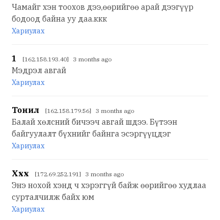
Чамайг хэн тоохов дээ,өөрийгөө арай дээгүүр
бодоод байна уу даа.ккк
Хариулах
1
[162.158.193.40] 3 months ago
Мэдрэл авгай
Хариулах
Тонил
[162.158.179.56] 3 months ago
Балай хөлсний бичээч авгай шдээ. Бүтээн
байгуулалт бүхнийг байнга эсэргүүцдэг
Хариулах
Xxx
[172.69.252.191] 3 months ago
Энэ нохой хэнд ч хэрэггүй байж өөрийгөө худлаа
сурталчилж байх юм
Хариулах