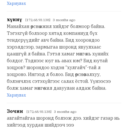
Хариулах
хүннү
[172.68.93.138] 3 months ago
Манайхан өөрснөө ажил хийдэг болмоор байна.
Тэгэхгүй болхоор хятад компаниуд бүх
тендерүүдийг авч байна. Бид хоорондоо
хэрэлдсээр, зармыгаа шоронд явуулхаас
цаашгүй л байна. Гэтэл хамаг мөнгө нь хүнийх
болдог. Тэднээс юуг нь авах юм? Бид юутай
хоцров? шорондоо хэдэн “хулгайч”-тай л
хоцроно. Ингээд л болоо. Бид өөрснөө залхуу,
бэлэнчлэх сэтэхүйгээс салах ёстой. Үүнээсээ
болж хамаг мөнгөө хил давуулан алдаж байна.
Хариулах
Зочин
[172.68.93.138] 3 months ago
авгайтайгаа шоронд болзож дээ. хийдэг газар нь
хийгээд хурдан шийдээч эээ