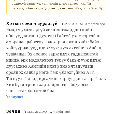
зохисгүй зарим үг, хэллэгийг хязгаарласан тул Та
сэтгэгдэл бичихдээ бусдын эрх ашгийг хүндэтгэн үзнэ үү.
Хотын соёл ч сураагүй
[172.68.234.16] 2 months ago
Ямар ч ухамсаргүй зөвхөн мөнгө хардаг өсөхийн
өлбнгүүд хотоор дүүрчээ Гайгүй ухамсартай нь
амьралаа өөрөө босгох гэж харьд ажил хийж байх
хойгуур өлөнгүүд идэж ууж дуусахгүйнээ Албан
тушаалыг Эх ороноо зарж идэх гадныхантай
нийлж эрх мэдэлээрээ түрүү барьж ууж идэж
дуусахнээ Хамгийн ихээр энэ хятадуудын
оролцох салбар нэгж гэж үлдэхгүйнээ АТГ.
Тагнуул Гадаад иргэдийг хариуцдаг газар Гааль
Хил бүгд төрийн хар хайрцагны бодлогоо
чангатгах хэрэгтэй бна
Хариулах
Зочин
[172.69.252.190] 2 months ago