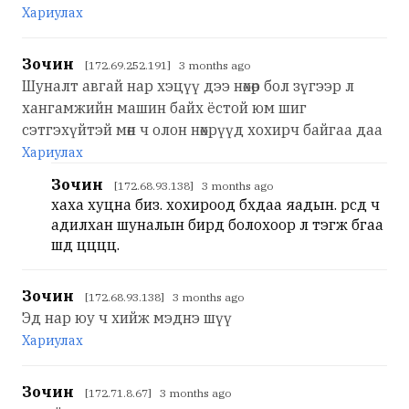
Хариулах
Зочин
[172.69.252.191] 3 months ago
Шуналт авгай нар хэцүү дээ нөхөр бол зүгээр л
хангамжийн машин байх ёстой юм шиг
сэтгэхүйтэй мөн ч олон нөхрүүд хохирч байгаа даа
Хариулах
Зочин
[172.68.93.138] 3 months ago
хаха хуцна биз. хохироод бхдаа яадын. өөрсдөө ч
адилхан шуналын бирд болохоор л тэгж бгаа
шд цццц.
Зочин
[172.68.93.138] 3 months ago
Эд нар юу ч хийж мэднэ шүү
Хариулах
Зочин
[172.71.8.67] 3 months ago