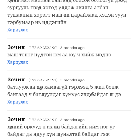
сургууль төгсөөд хотод үлдэж авилга албан
тушаалын хэрэгт маш өлөн царайлаад хэдэн зуун
тэрбумаар нь иддэгийн
Хариулах
Зочин
[172.69.252.190] 3 months ago
маш тэнэг нүдтэй юм аа юу ч хийж мэднэ
Хариулах
Зочин
[172.69.252.191] 3 months ago
батлуулсан өдөр хамаагүй гэрлээд 5 жил болж
байгаад ч батлуулдаг хүмүүс зөндөө байдаг ш дэ
Хариулах
Зочин
[172.69.252.191] 3 months ago
хөдөөний оркууд л их өлөн байдагийн ийм нэг үг
байдаг да ядуу хүн шуналтай байдаг гэж