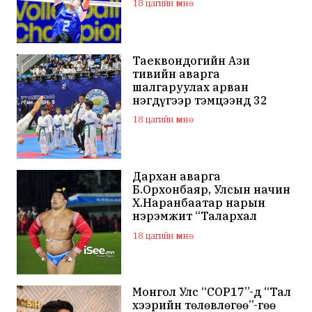
18 цагийн өмнө
Таеквондогийн Ази
тивийн аварга
шалгаруулах арван
нэгдүгээр тэмцээнд 32
орны тамирчид өрсөлдөж
18 цагийн өмнө
байна
Дархан аварга
Б.Орхонбаяр, Улсын начин
Х.Наранбаатар нарын
нэрэмжит “Талархал
хүндэтгэл” хүчит бөхийн
18 цагийн өмнө
барилдаан болно
Монгол Улс “COP17”-д “Тал
хээрийн төлөвлөгөө”-гөө