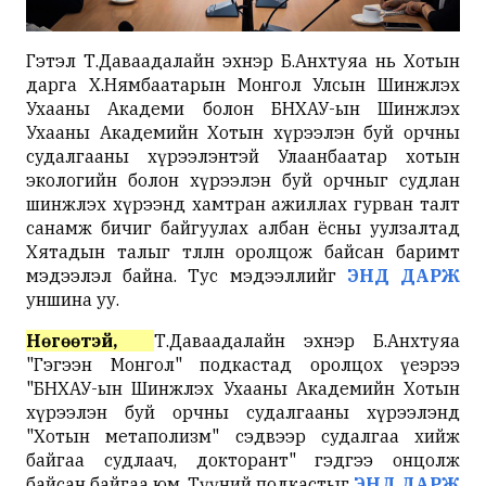
Гэтэл Т.Даваадалайн эхнэр Б.Анхтуяа нь Хотын
дарга Х.Нямбаатарын Монгол Улсын Шинжлэх
Ухааны Академи болон БНХАУ-ын Шинжлэх
Ухааны Академийн Хотын хүрээлэн буй орчны
судалгааны хүрээлэнтэй Улаанбаатар хотын
экологийн болон хүрээлэн буй орчныг судлан
шинжлэх хүрээнд хамтран ажиллах гурван талт
санамж бичиг байгуулах албан ёсны уулзалтад
Хятадын талыг төлөөлөн оролцож байсан баримт
мэдээлэл байна. Тус мэдээллийг
ЭНД ДАРЖ
уншина уу.
Нөгөөтэй,
Т.Даваадалайн эхнэр Б.Анхтуяа
"Гэгээн Монгол" подкастад оролцох үеэрээ
"БНХАУ-ын Шинжлэх Ухааны Академийн Хотын
хүрээлэн буй орчны судалгааны хүрээлэнд
"Хотын метаполизм" сэдвээр судалгаа хийж
байгаа судлаач, докторант" гэдгээ онцолж
байсан байгаа юм. Түүний подкастыг
ЭНД ДАРЖ