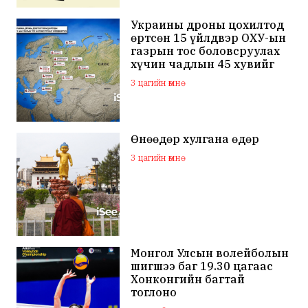
Украины дроны цохилтод
өртсөн 15 үйлдвэр ОХУ-ын
газрын тос боловсруулах
хүчин чадлын 45 хувийг
бүрдүүлдэг байжээ
3 цагийн өмнө
Өнөөдөр хулгана өдөр
3 цагийн өмнө
Монгол Улсын волейболын
шигшээ баг 19.30 цагаас
Хонконгийн багтай
тоглоно