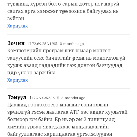
түвшинд хүрсэн бол 6 сарын дотор нэг даруй
салгах арга хэмжээг төрөөс зохион байгуулах нь
зүйтэй
Хариулах
Зочин
[172.69.252.190] 3 months ago
Компютерийн програм шиг юмаар монгол
залуусийн секс бичлэгийг өөрсдөд нь мэдэгдэлгүй
хуулж аваад гадаадийн гаж донтой баячуудад
өндөр үнээр зарж бна
Хариулах
Тэмүүл
[172.69.252.190] 3 months ago
Цаашид гэрлэхээсээ өмнө ашиг сонирхлын
зөрчилгүй гэсэн лавлагаа АТГ-ээс авдаг хуультай
болмоор юм байна. Ер нь эр эм 2 танилцаад
химийн урвал явагдахаас өмнө цагдаагийн
байгууллагаас харилцаагаа үргэлжлүүлэн