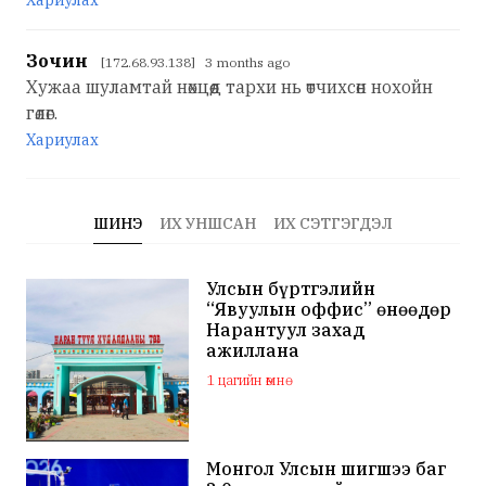
Зочин
[172.68.93.138] 3 months ago
Хужаа шуламтай нөхцөөд тархи нь өтчихсөн нохойн
гөлөг.
Хариулах
ШИНЭ
ИХ УНШСАН
ИХ СЭТГЭГДЭЛ
Улсын бүртгэлийн
“Явуулын оффис” өнөөдөр
Нарантуул захад
ажиллана
1 цагийн өмнө
Монгол Улсын шигшээ баг