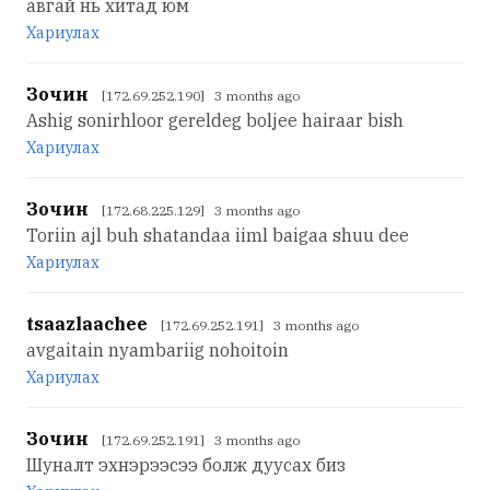
авгай нь хитад юм
Хариулах
Зочин
[172.69.252.190] 3 months ago
Ashig sonirhloor gereldeg boljee hairaar bish
Хариулах
Зочин
[172.68.225.129] 3 months ago
Toriin ajl buh shatandaa iiml baigaa shuu dee
Хариулах
tsaazlaachee
[172.69.252.191] 3 months ago
avgaitain nyambariig nohoitoin
Хариулах
Зочин
[172.69.252.191] 3 months ago
Шуналт эхнэрээсээ болж дуусах биз