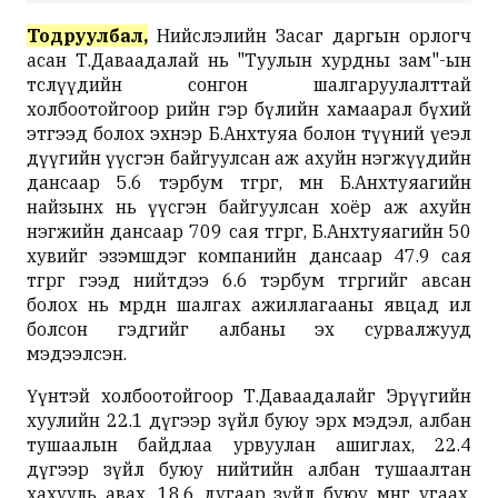
Тодруулбал,
Нийслэлийн Засаг даргын орлогч
асан Т.Даваадалай нь "Туулын хурдны зам"-ын
төслүүдийн сонгон шалгаруулалттай
холбоотойгоор өөрийн гэр бүлийн хамаарал бүхий
этгээд болох эхнэр Б.Анхтуяа болон түүний үеэл
дүүгийн үүсгэн байгуулсан аж ахуйн нэгжүүдийн
дансаар 5.6 тэрбум төгрөг, мөн Б.Анхтуяагийн
найзынх нь үүсгэн байгуулсан хоёр аж ахуйн
нэгжийн дансаар 709 сая төгрөг, Б.Анхтуяагийн 50
хувийг эзэмшдэг компанийн дансаар 47.9 сая
төгрөг гээд нийтдээ 6.6 тэрбум төгрөгийг авсан
болох нь мөрдөн шалгах ажиллагааны явцад ил
болсон гэдгийг албаны эх сурвалжууд
мэдээлсэн.
Үүнтэй холбоотойгоор Т.Даваадалайг Эрүүгийн
хуулийн 22.1 дүгээр зүйл буюу эрх мэдэл, албан
тушаалын байдлаа урвуулан ашиглах, 22.4
дүгээр зүйл буюу нийтийн албан тушаалтан
хахууль авах, 18.6 дугаар зүйл буюу мөнгө угаах,