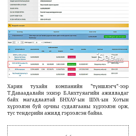
Харин тухайн компанийн "түншлэгч"-ээр
Т.Даваадалайн эхнэр Б.Анхтуяагийн ажилладаг
байх магадлалтай БНХАУ-ын ШУА-ын Хотын
хүрээлэн буй орчны судалгааны хүрээлэн орж,
тус тендерийн ажилд гэрээлсэн байна.