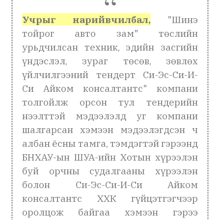
Учрыг нарийвчилбал,
"Шинэ
тойрог авто зам" төслийн
урьдчилсан техник, эдийн засгийн
үндэслэл, зураг төсөв, зөвлөх
үйлчилгээний тендерт Си-Эс-Си-И-
Си Айком консалтантс" компани
толгойлж орсон тул тендерийн
нээлттэй мэдээлэлд уг компани
шалгарсан хэмээн мэдээлэгдсэн ч
албан ёсны тамга, тэмдэгтэй гэрээнд
БНХАУ-ын ШУА-ийн Хотын хүрээлэн
буй орчны судалгааны хүрээлэн
болон Си-Эс-Си-И-Си Айком
консалтантс ХХК гүйцэтгэгчээр
оролцож байгаа хэмээн гэрээ