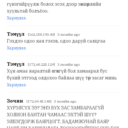
гүнзгийрүүлж болох эсэх дээр зөвшөөрлийн
хуультай болъёоо.
Хариулах
Тэмүүл
[162.158.193.40] 3 months ago
Гэхдээ одоо яая гэхэв, одоо даруй салцгаа
Хариулах
Тэмүүл
[172.68.225.129] 3 months ago
Хүн амаа яаралтай өсгөхгүй бол хамаарал бус
бүхий этгээд олдохоо байлаа шүү төр засаг минь
Хариулах
Зочин
[172.69.45.148] 3 months ago
ХҮРЭЛСҮХ ЭЭ? ЭНЭ БҮХ ЗАС ЗАМБАРААГҮЙ
ХОЛИОН БАНТАН ЧАМААС ЭХТЭЙ ШҮҮ?
ЭЛБЭГДОРЖ БАЯРЦОГТ, БАДАМЖУНАЙ БАЯР