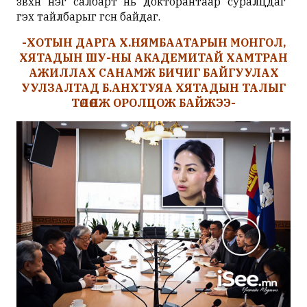
зөвхөн нэг салбарт нь докторантаар суралцдаг"
гэх тайлбарыг өгсөн байдаг.
-ХОТЫН ДАРГА Х.НЯМБААТАРЫН МОНГОЛ,
ХЯТАДЫН ШУ-НЫ АКАДЕМИТАЙ ХАМТРАН
АЖИЛЛАХ САНАМЖ БИЧИГ БАЙГУУЛАХ
УУЛЗАЛТАД Б.АНХТУЯА ХЯТАДЫН ТАЛЫГ
ТӨЛӨӨЛЖ ОРОЛЦОЖ БАЙЖЭЭ-