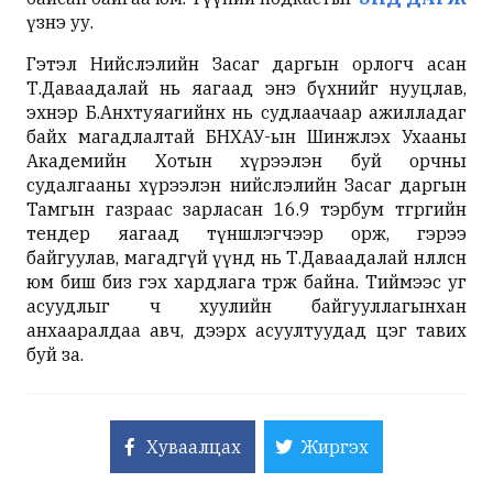
үзнэ уу.
Гэтэл Нийслэлийн Засаг даргын орлогч асан
Т.Даваадалай нь яагаад энэ бүхнийг нууцлав,
эхнэр Б.Анхтуяагийнх нь судлаачаар ажилладаг
байх магадлалтай БНХАУ-ын Шинжлэх Ухааны
Академийн Хотын хүрээлэн буй орчны
судалгааны хүрээлэн нийслэлийн Засаг даргын
Тамгын газраас зарласан 16.9 тэрбум төгрөгийн
тендер яагаад түншлэгчээр орж, гэрээ
байгуулав, магадгүй үүнд нь Т.Даваадалай нөлөөлсөн
юм биш биз гэх хардлага төрж байна. Тиймээс уг
асуудлыг ч хуулийн байгууллагынхан
анхааралдаа авч, дээрх асуултуудад цэг тавих
буй за.
Хуваалцах
Жиргэх