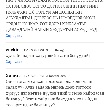
НАРТ ЧИ ХАРИУЦЛАГА ТООЦООГҮЙГЭЭС ЭНЭ БҮХ
ЭХТЭЙ. ОДОО ӨӨРӨӨ ДОРНОГОВИЙН НЕФТИЙН
НУЛЬ ФАКТ 1.6 ТЭРБУМ АМ ДОЛЛАРЫН
АСУУДАЛТАЙ. ДЭЭРЭЭС НЬ НЭМЭГДЭЭД ОЮУН
ЭРДЭНЭ КОЧКАР, ХОТ ДЭЭР НЯМБАААТАР-
ДАВААДАЛАЙ НАРЫН ХУУДУУТАЙ АСУУДЛУУД
Хариулах
zochin
[172.69.45.149] 3 months ago
хулгайч нарыг хатуу шийтгэ, өлөн бөөснүүдийг
Хариулах
Зочин
[172.69.45.149] 3 months ago
Одоо тэгээд саяхан гэрлэсэн энэ хоёр маань
салах уу? Хувь заяа нь мөнгө нь дээр тогтсон
хүмүүс нэг нэгнээ өчүүхэн төдий ч гэсэн хайрласан
болов уу? Эсвэл хайрлаж байхдаа ч толгойд нь
тоо эргэлдэж байсан уу?