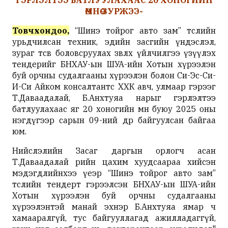
ӨМНӨ ЗУРЖЭЭ-
Товчхондоо,
“Шинэ тойрог авто зам” төслийн
урьдчилсан техник, эдийн засгийн үндэслэл,
зураг төсөв боловсруулах зөвлөх үйлчилгээ үзүүлэх
тендерийг БНХАУ-ын ШУА-ийн Хотын хүрээлэн
буй орчны судалгааны хүрээлэн болон Си-Эс-Си-
И-Си Айком консалтантс ХХК авч, улмаар гэрээг
Т.Даваадалай, Б.Анхтуяа нарыг гэрлэлтээ
батлуулахаас яг 20 хоногийн өмнө буюу 2025 оны
нэгдүгээр сарын 09-ний өдөр байгуулсан байгаа
юм.
Нийслэлийн Засаг даргын орлогч асан
Т.Даваадалай өөрийн цахим хуудсаараа хийсэн
мэдэгдлийнхээ үеэр “Шинэ тойрог авто зам”
төслийн тендерт гэрээлсэн БНХАУ-ын ШУА-ийн
Хотын хүрээлэн буй орчны судалгааны
хүрээлэнтэй манай эхнэр Б.Анхтуяа ямар ч
хамааралгүй, тус байгууллагад ажилладаггүй,