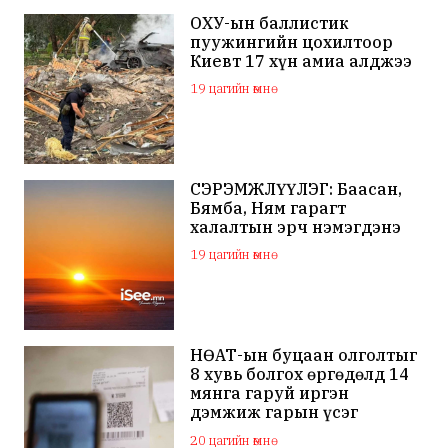
ОХУ-ын баллистик
пуужингийн цохилтоор
Киевт 17 хүн амиа алджээ
19 цагийн өмнө
СЭРЭМЖЛҮҮЛЭГ: Баасан,
Бямба, Ням гарагт
халалтын эрч нэмэгдэнэ
19 цагийн өмнө
НӨАТ-ын буцаан олголтыг
8 хувь болгох өргөдөлд 14
мянга гаруй иргэн
дэмжиж гарын үсэг
зуржээ
20 цагийн өмнө