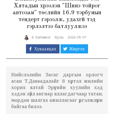
Хятадын хүрээлэн "Шинэ тойрог
автозам" төслийн 16.9 тэрбумын
тендерт гэрээлж, удахгүй тэд
гэрлэлтээ батлуулжээ
Б. Батчимэг
Хууль
2026-05-07
Хуваалцах
Жиргэх
Нийслэлийн Засаг даргын орлогч
асан Т.Даваадалайг 8 хүртэл жилийн
хорих ялтай Эрүүгийн хуулийн хэд
хэдэн зүйл ангиар яллагдагчаар татан,
мөрдөн шалгах ажиллагааг үргэлжлүүлж
байгаа билээ.