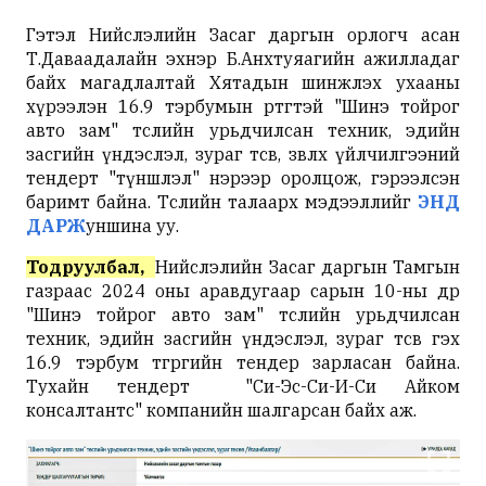
Гэтэл Нийслэлийн Засаг даргын орлогч асан
Т.Даваадалайн эхнэр Б.Анхтуяагийн ажилладаг
байх магадлалтай Хятадын шинжлэх ухааны
хүрээлэн 16.9 тэрбумын өртөгтэй "Шинэ тойрог
авто зам" төслийн урьдчилсан техник, эдийн
засгийн үндэслэл, зураг төсөв, зөвлөх үйлчилгээний
тендерт "түншлэл" нэрээр оролцож, гэрээлсэн
баримт байна. Төслийн талаарх мэдээллийг
ЭНД
ДАРЖ
уншина уу.
Тодруулбал,
Нийслэлийн Засаг даргын Тамгын
газраас 2024 оны аравдугаар сарын 10-ны өдөр
"Шинэ тойрог авто зам" төслийн урьдчилсан
техник, эдийн засгийн үндэслэл, зураг төсөв гэх
16.9 тэрбум төгрөгийн тендер зарласан байна.
Тухайн тендерт "Си-Эс-Си-И-Си Айком
консалтантс" компанийн шалгарсан байх аж.