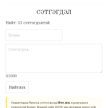
СЭТГЭГДЭЛ
Нийт: 33 сэтгэгдэлтэй
0/1000
Нийтлэх
Уншигчдын бичсэн сэтгэгдэлд
iSee.mn
хариуцлага
хүлээхгүй болно. Манай сайт ХХЗХ-ны журмын дагуу зүй