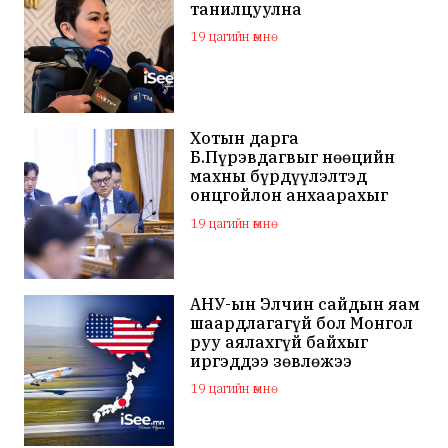
танилцуулна
19 цагийн өмнө
Хотын дарга
Б.Пүрэвдагвыг нөөцийн
махны бүрдүүлэлтэд
онцгойлон анхаарахыг
үүрэг болголоо
19 цагийн өмнө
АНУ-ын Элчин сайдын яам
шаардлагагүй бол Монгол
руу аялахгүй байхыг
иргэддээ зөвлөжээ
19 цагийн өмнө