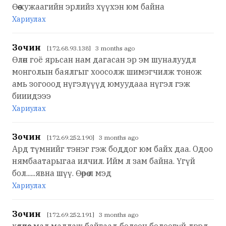
Өөөөө хужаагийн эрлийз хүүхэн юм байна
Хариулах
Зочин
[172.68.93.138] 3 months ago
Өлөн гоё ярьсан нам дагасан эр эм шуналуудл
монголын баялгыг хоосолж шимэгчилж тонож
амь зогооод нүгэлүүүд юмуудааа нүгэл гэж
бииидэээ
Хариулах
Зочин
[172.69.252.190] 3 months ago
Ард түмнийг тэнэг гэж боддог юм байх даа. Одоо
нямбаатарыгаа илчил. Ийм л зам байна. Үгүй
бол......явна шүү. Өөрөө л мэд
Хариулах
Зочин
[172.69.252.191] 3 months ago
хөдөөнөөс мал маллаж байгаад болсон болоогүй дээд