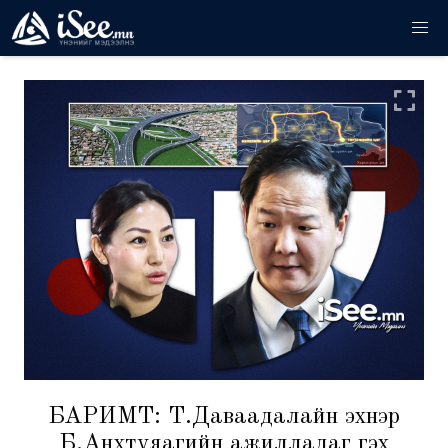
БАРИМТ: Т.Даваадалайн эхнэр
Б.Анхтуяагийн ажилладаг гэх