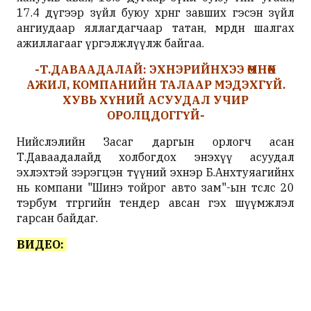
17.4 дүгээр зүйл буюу хөрөнгө завших гэсэн зүйл
ангиудаар яллагдагчаар татан, мөрдөн шалгах
ажиллагааг үргэлжлүүлж байгаа.
-Т.ДАВААДАЛАЙ: ЭХНЭРИЙНХЭЭ ӨМНӨХ
АЖИЛ, КОМПАНИЙН ТАЛААР МЭДЭХГҮЙ.
ХУВЬ ХҮНИЙ АСУУДАЛ УЧИР
ОРОЛЦДОГГҮЙ-
Нийслэлийн Засаг даргын орлогч асан
Т.Даваадалайд холбогдох энэхүү асуудал
эхлэхтэй зэрэгцэн түүний эхнэр Б.Анхтуяагийнх
нь компани "Шинэ тойрог авто зам"-ын төслөөс 20
тэрбум төгрөгийн тендер авсан гэх шүүмжлэл
гарсан байдаг.
ВИДЕО: