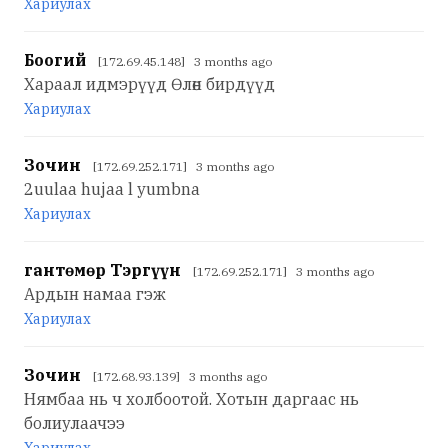
Хариулах
Боогий
[172.69.45.148] 3 months ago
Хараал идмэрүүд Өлөн бирдүүд
Хариулах
Зочин
[172.69.252.171] 3 months ago
2uulaa hujaa l yumbna
Хариулах
гантөмөр Тэргүүн
[172.69.252.171] 3 months ago
Ардын намаа гэж
Хариулах
Зочин
[172.68.93.139] 3 months ago
Нямбаа нь ч холбоотой. Хотын даргаас нь
болиулаачээ
Хариулах