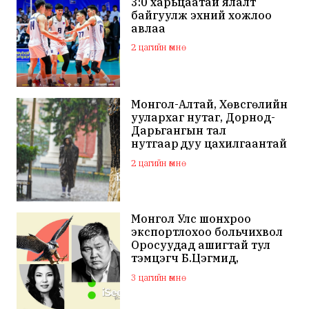
3:0 харьцаатай ялалт
байгуулж эхний хожлоо
авлаа
2 цагийн өмнө
Монгол-Алтай, Хөвсгөлийн
уулархаг нутаг, Дорнод-
Дарьгангын тал
нутгаар дуу цахилгаантай
аадар бороо орно
2 цагийн өмнө
Монгол Улс шонхроо
экспортлохоо больчихвол
Оросуудад ашигтай тул
тэмцэгч Б.Цэгмид,
Н.Эрдэнэ зэрэг хүмүүсийг
3 цагийн өмнө
санхүүжүүлдэг байж
магадгүй