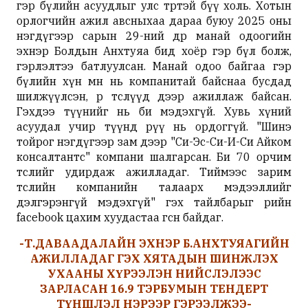
гэр бүлийн асуудлыг улс төртэй бүү холь. Хотын
орлогчийн ажил авсныхаа дараа буюу 2025 оны
нэгдүгээр сарын 29-ний өдөр манай одоогийн
эхнэр Болдын Анхтуяа бид хоёр гэр бүл болж,
гэрлэлтээ батлуулсан. Манай одоо байгаа гэр
бүлийн хүн өмнө нь компанитай байснаа бусдад
шилжүүлсэн, өөр төслүүд дээр ажиллаж байсан.
Гэхдээ түүнийг нь би мэдэхгүй. Хувь хүний
асуудал учир түүнд рүү нь ордоггүй. "Шинэ
тойрог нэгдүгээр зам дээр "Си-Эс-Си-И-Си Айком
консалтантс" компани шалгарсан. Би 70 орчим
төслийг удирдаж ажилладаг. Тиймээс зарим
төслийн компанийн талаарх мэдээллийг
дэлгэрэнгүй мэдэхгүй" гэх тайлбарыг өөрийн
facebook цахим хуудастаа өгсөн байдаг.
-Т.ДАВААДАЛАЙН ЭХНЭР Б.АНХТУЯАГИЙН
АЖИЛЛАДАГ ГЭХ ХЯТАДЫН ШИНЖЛЭХ
УХААНЫ ХҮРЭЭЛЭН НИЙСЛЭЛЭЭС
ЗАРЛАСАН 16.9 ТЭРБУМЫН ТЕНДЕРТ
ТҮНШЛЭЛ НЭРЭЭР ГЭРЭЭЛЖЭЭ-