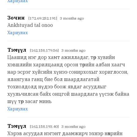
Хариулах
Зочин
[172.69.252.191] 3 months ago
Ankhtuyad tal onoo
Хариулах
Тэмүүл
[162.158.179.56] 3 months ago
Цаашид нэг дор хамт ажилладаг, төр хувийн
хэвшлийн харилцаанд орсон төрийн албан хаагч
нар эсрэг хүйсийн хүнээ сонирхохыг хориглосон,
ялангуяа ганц бие бол шаардлагатай
тохиолдолд нүдээ боож явдаг асуудлыг
хуульчилсан байх онцгой шаардлага үүсэж байна
шүү төр засаг минь
Хариулах
Тэмүүл
[162.158.193.40] 3 months ago
Хэрэв асуудал нэгэнт даамжирч эхнэр нөхрийн