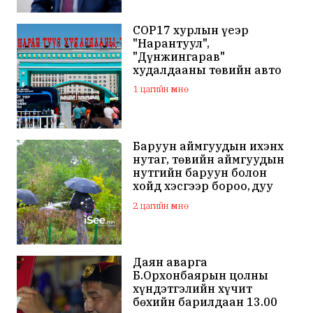
COP17 хурлын үеэр
"Нарантуул",
"Дүнжингарав"
худалдааны төвийн авто
зогсоолыг хаана
1 цагийн өмнө
Баруун аймгуудын ихэнх
нутаг, төвийн аймгуудын
нутгийн баруун болон
хойд хэсгээр бороо, дуу
цахилгаантай аадар бороо
2 цагийн өмнө
Даян аварга
Б.Орхонбаярын цолны
хүндэтгэлийн хүчит
бөхийн барилдаан 13.00