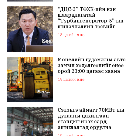
"ДЦС-3” ТӨХК-ийн нэн
шаардлагатай
“Турбингенератор-5”-ын
шинэчлэлийн төсвийг
шийдвэрлэхээр болов
18 цагийн өмнө
Монелийн гудамжны авто
замын хөдөлгөөнийг өнөө
орой 23:00 цагаас хаана
19 цагийн өмнө
Сэлэнгэ аймагт 70МВт-ын
дулааны цахилгаан
станцыг ирэх сард
ашиглалтад оруулна
19 цагийн өмнө