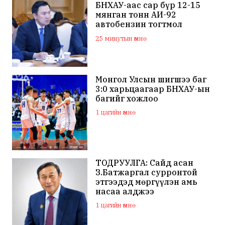
БНХАУ-аас сар бүр 12-15
мянган тонн АИ-92
автобензин тогтмол
нийлүүлэх хүсэлт тавилаа
25 минутын өмнө
Монгол Улсын шигшээ баг
3:0 харьцаагаар БНХАУ-ын
багийг хожлоо
1 цагийн өмнө
ТОДРУУЛГА: Сайд асан
З.Батжаргал сурронтой
этгээдэд мөргүүлэн амь
насаа алджээ
1 цагийн өмнө