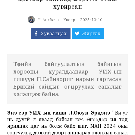
хувирсан
Н. Анхбаяр
Улс төр
2025-10-10
Хуваалцах
Жиргэх
Төрийн байгуулалтын байнгын
хорооны хуралдаанаар УИХ-ын
гишүүн П.Сайнзориг нарын гаргасан
Ерөнхий сайдыг огцруулах саналыг
хэлэлцэж байна.
Энэ үеэр УИХ-ын гишүүн Л.Оюун-Эрдэнэ
" Би уг
нь дуугүй л яваад байсан юм. Өнөөдөр ил тод
ярилцах цаг нь болж байх шиг. МАН 2024 оны
сонгуульд дэлхий дээр ганцаараа олонхын санал