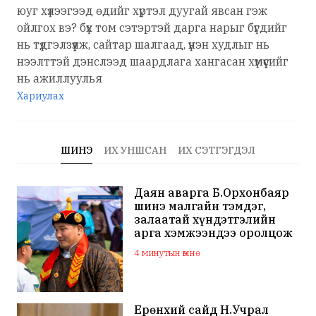
юуг хүлээгээд өдийг хүртэл дуугай явсан гэж
ойлгох вэ? бүх том сэтэртэй дарга нарыг бүгдийг
нь түдгэлзүүлж, сайтар шалгаад, үнэн худлыг нь
нээлттэй дэнслээд шаардлага хангасан хүмүүсийг
нь ажиллуулья
Хариулах
ШИНЭ
ИХ УНШСАН
ИХ СЭТГЭГДЭЛ
Даян аварга Б.Орхонбаяр
шинэ малгайн тэмдэг,
залаатай хүндэтгэлийн
арга хэмжээндээ оролцож
байна
4 минутын өмнө
Ерөнхий сайд Н.Учрал