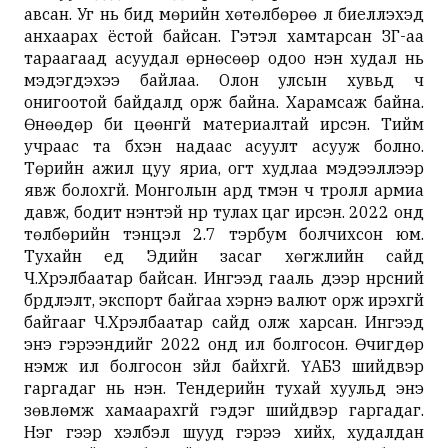
авсан. Уг нь бид мөрийн хөтөлбөрөө л биелүүлэхэд
анхаарах ёстой байсан. Гэтэл хамтарсан ЗГ-аа
тараагаад асуудал өрнөсөөр одоо үнэн худал нь
мэдэгдэхээ байлаа. Олон улсын хувьд ч
онигоотой байдалд орж байна. Харамсаж байна.
Өнөөдөр би цөөнгүй материалтай ирсэн. Тийм
учраас та бүхэн надаас асуулт асууж болно.
Төрийн ажил цуу яриа, огт худлаа мэдээллээр
явж болохгүй. Монголын ард түмэн ч тролл армиа
давж, бодит үнэнтэй нүүр тулах цаг ирсэн. 2022 онд
төлбөрийн тэнцэл 2.7 тэрбум болчихсон юм.
Тухайн үед Эдийн засаг хөгжлийн сайд
Ч.Хүрэлбаатар байсан. Ингээд гааль дээр нүүрсний
бүрдүүлэлт, экспорт байгаа хэрнэ валют орж ирэхгүй
байгааг Ч.Хүрэлбаатар сайд олж харсан. Ингээд
энэ гэрээнүүдийг 2022 онд ил болгосон. Өчигдөр
нэмж ил болгосон зүйл байхгүй. ҮАБЗ шийдвэр
гаргадаг нь үнэн. Тендерийн тухай хуульд энэ
зөвлөмж хамаарахгүй гэдэг шийдвэр гаргадаг.
Нэг үгээр хэлбэл шууд гэрээ хийх, худалдан