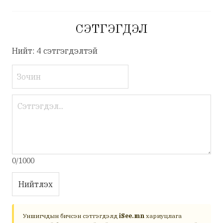
СЭТГЭГДЭЛ
Нийт: 4 сэтгэгдэлтэй
0/1000
Нийтлэх
Уншигчдын бичсэн сэтгэгдэлд
iSee.mn
хариуцлага