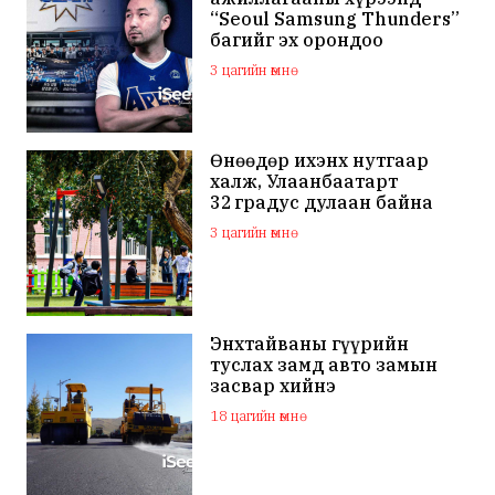
“Seoul Samsung Thunders”
багийг эх орондоо
төлбөргүй авчирсан нь
3 цагийн өмнө
Монголын сагсан бөмбөг
шинэ түвшинд хүрснийг
харууллаа
Өнөөдөр ихэнх нутгаар
халж, Улаанбаатарт
32 градус дулаан байна
3 цагийн өмнө
Энхтайваны гүүрийн
туслах замд авто замын
засвар хийнэ
18 цагийн өмнө