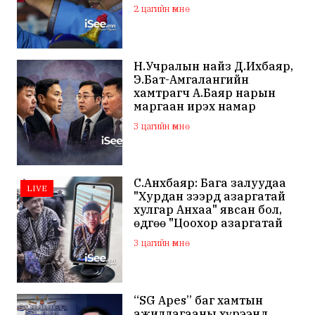
цагаас эхэлнэ
2 цагийн өмнө
Н.Учралын найз Д.Ихбаяр,
Э.Бат-Амгалангийн
хамтрагч А.Баяр нарын
маргаан ирэх намар
нийслэлийн МАН дахин
3 цагийн өмнө
хагарахыг харуулж байна
С.Анхбаяр: Бага залуудаа
LIVE
"Хурдан зээрд азаргатай
хулгар Анхаа" явсан бол,
өдгөө "Цоохор азаргатай
цоохор дээлтэй Анхаа"
3 цагийн өмнө
болжээ
“SG Apes” баг хамтын
ажиллагааны хүрээнд