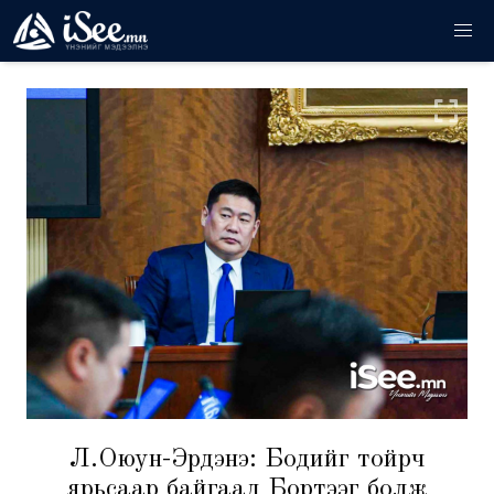
Л.Оюун-Эрдэнэ: Бодийг тойрч
ярьсаар байгаад Бортээг болж