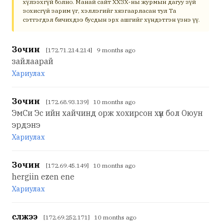
хүлээхгүй болно. Манай сайт ХХЗХ-ны журмын дагуу зүй
зохисгүй зарим үг, хэллэгийг хязгаарласан тул Та
сэтгэгдэл бичихдээ бусдын эрх ашгийг хүндэтгэн үзнэ үү.
Зочин
[172.71.214.214] 9 months ago
зайлаарай
Хариулах
Зочин
[172.68.93.139] 10 months ago
ЭмСи Эс ийн хайчинд орж хохирсон хүн бол Оюун
эрдэнэ
Хариулах
Зочин
[172.69.45.149] 10 months ago
hergiin ezen ene
Хариулах
сүлжээ
[172.69.252.171] 10 months ago