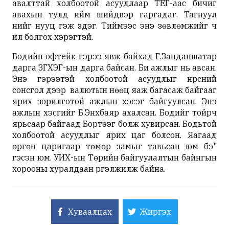
авалттай холбоотой асуудлаар ТЕГ-аас бичиг
авахын тулд ийм шийдвэр гаргадаг. Тагнуул
үүнийг нууц гэж үздэг. Тиймээс энэ зөвлөмжийг ч
ил болгох хэрэгтэй.
Бодийн офтейк гэрээ явж байхад Г.Занданшатар
дарга ЗГХЭГ-ын дарга байсан. Би ажлыг нь авсан.
Энэ гэрээтэй холбоотой асуудлыг нүүрсний
сонсгол дээр валютын нөөц яаж багасаж байгааг
ярих зорилготой ажлын хэсэг байгуулсан. Энэ
ажлын хэсгийг Б.Энхбаяр ахалсан. Бодийг тойрч
ярьсаар байгаад Бортээг болж хувирсан. Бодьтой
холбоотой асуудлыг ярих цаг болсон. Яагаад
өргөн царигаар төмөр замыг тавьсан юм бэ"
гэсэн юм. УИХ-ын Төрийн байгуулалтын байнгын
хорооны хуралдаан үргэлжилж байна.
Хуваалцах
Жиргэх