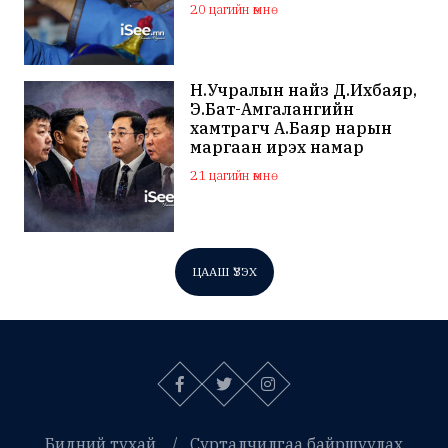
цагаас эхэлнэ
20 цагийн өмнө
Н.Учралын найз Д.Ихбаяр,
Э.Бат-Амгалангийн
хамтрагч А.Баяр нарын
маргаан ирэх намар
нийслэлийн МАН дахин
21 цагийн өмнө
хагарахыг харуулж байна
ЦААШ ҮЗЭХ
Бидний тухай
Сурталчилгаа байршуулах