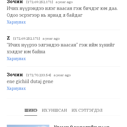
Зочин
[172.69.252.171] a year ago
Ичих нүүрэндээ илэг наасан гэж бичдэг юм даа.
Одоо эсрэгээр нь яриад л байдаг
Хариулах
Z
[172.69.252.171] a year ago
“Ичих нүүрээ элгэндээ наасан” гэж ийм хүнийг
хэлдэг юм байна
Хариулах
Зочин
[172.70.233.54] a year ago
ene gichiil dutaj gene
Хариулах
ШИНЭ
ИХ УНШСАН
ИХ СЭТГЭГДЭЛ