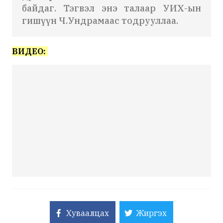
байдаг. Тэгвэл энэ талаар УИХ-ын
гишүүн Ч.Ундрамаас тодрууллаа.
ВИДЕО:
Хуваалцах
Жиргэх