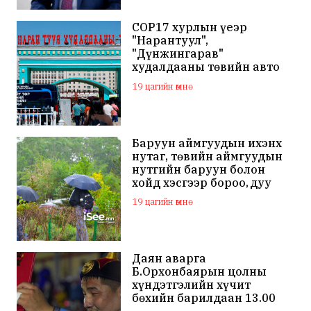
COP17 хурлын үеэр
"Нарантуул",
"Дүнжингарав"
худалдааны төвийн авто
зогсоолыг хаана
19 цагийн өмнө
Баруун аймгуудын ихэнх
нутаг, төвийн аймгуудын
нутгийн баруун болон
хойд хэсгээр бороо, дуу
цахилгаантай аадар бороо
19 цагийн өмнө
Даян аварга
Б.Орхонбаярын цолны
хүндэтгэлийн хүчит
бөхийн барилдаан 13.00