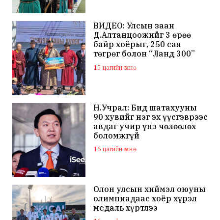
ВИДЕО: Улсын заан
Д.Алтанцоожийг 3 өрөө
байр хоёрыг, 250 сая
төгрөг болон “Ланд 300”
маркийн автомашинаар
15 цагийн өмнө
мялаажээ
Н.Учрал: Бид шатахууны
90 хувийг нэг эх үүсгэврээс
авдаг учир үнэ чөлөөлөх
боломжгүй
16 цагийн өмнө
Олон улсын хиймэл оюуны
олимпиадаас хоёр хүрэл
медаль хүртлээ