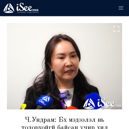
Ч.Ундрам: Бүх мэдээлэл нь
тодорхойгүй байсан учир хил