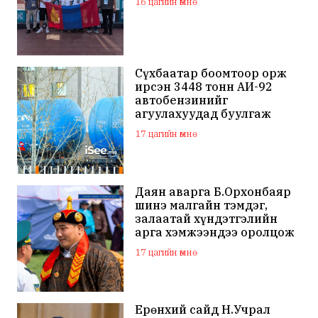
16 цагийн өмнө
Сүхбаатар боомтоор орж
ирсэн 3448 тонн АИ-92
автобензинийг
агуулахуудад буулгаж
байна
17 цагийн өмнө
Даян аварга Б.Орхонбаяр
шинэ малгайн тэмдэг,
залаатай хүндэтгэлийн
арга хэмжээндээ оролцож
байна
17 цагийн өмнө
Ерөнхий сайд Н.Учрал