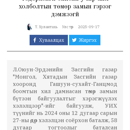
холболтын төмөр замын гэрээг
дэмжээгүй
Т. Хулантахь
Улс төр
2025-09-17
Хуваалцах
Жиргэх
Л.Оюун-Эрдэнийн Засгийн газар
"Монгол, Хятадын Засгийн газар
хооронд Гашуун-сухайт-Ганцмод
боомтын хил дамнасан төмөр замын
бүтээн байгуулалтыг хэрэгжүүлэх
хэлэлцээр"-ийг байгуулж, УИХ
түүнийг нь 2024 оны 12 дугаар сарын
27-ны өдөр хэлэлцэн соёрхон баталж, 58
дугаар тогтоолыг баталсан