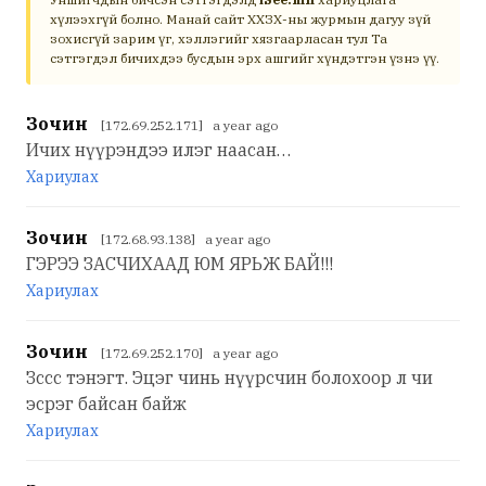
хүлээхгүй болно. Манай сайт ХХЗХ-ны журмын дагуу зүй
зохисгүй зарим үг, хэллэгийг хязгаарласан тул Та
сэтгэгдэл бичихдээ бусдын эрх ашгийг хүндэтгэн үзнэ үү.
Зочин
[172.69.252.171] a year ago
Ичих нүүрэндээ илэг наасан…
Хариулах
Зочин
[172.68.93.138] a year ago
ГЭРЭЭ ЗАСЧИХААД ЮМ ЯРЬЖ БАЙ!!!
Хариулах
Зочин
[172.69.252.170] a year ago
Зссс тэнэгт. Эцэг чинь нүүрсчин болохоор л чи
эсрэг байсан байж
Хариулах