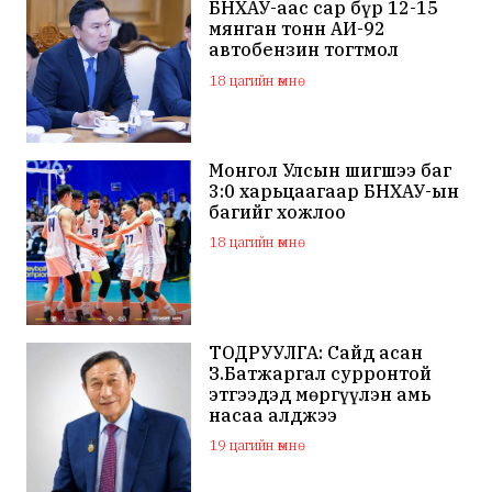
БНХАУ-аас сар бүр 12-15
мянган тонн АИ-92
автобензин тогтмол
нийлүүлэх хүсэлт тавилаа
18 цагийн өмнө
Монгол Улсын шигшээ баг
3:0 харьцаагаар БНХАУ-ын
багийг хожлоо
18 цагийн өмнө
ТОДРУУЛГА: Сайд асан
З.Батжаргал сурронтой
этгээдэд мөргүүлэн амь
насаа алджээ
19 цагийн өмнө