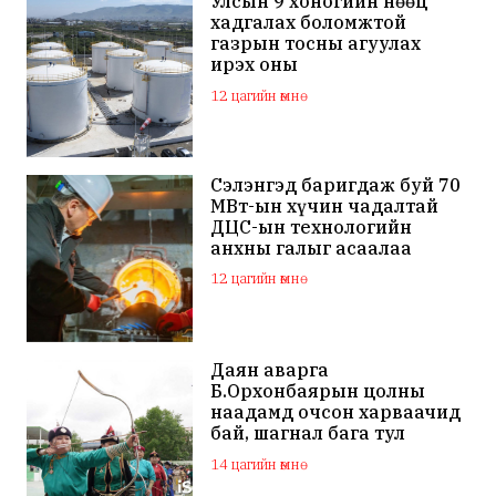
Улсын 9 хоногийн нөөц
хадгалах боломжтой
газрын тосны агуулах
ирэх оны
арванхоёрдугаар сар
12 цагийн өмнө
ашиглалтад орно
Сэлэнгэд баригдаж буй 70
МВт-ын хүчин чадалтай
ДЦС-ын технологийн
анхны галыг асаалаа
12 цагийн өмнө
Даян аварга
Б.Орхонбаярын цолны
наадамд очсон харваачид
бай, шагнал бага тул
наадамд оролцохгүй
14 цагийн өмнө
гэдгээ мэдэгдлээ