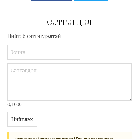
СЭТГЭГДЭЛ
Нийт: 6 сэтгэгдэлтэй
0/1000
Нийтлэх
Уншигчдын бичсэн сэтгэгдэлд
iSee.mn
хариуцлага