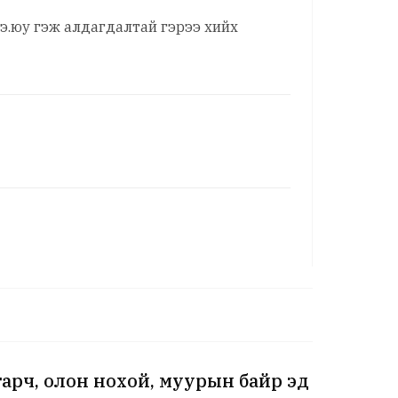
э.юу гэж алдагдалтай гэрээ хийх
гарч, олон нохой, муурын байр эд