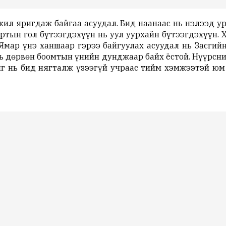
ил яригдаж байгаа асуудал. Бид наанаас нь нэлээд ур
ортын гол бүтээгдэхүүн нь уул уурхайн бүтээгдэхүүн.
 Ямар үнэ ханшаар гэрээ байгуулах асуудал нь Засгий
ь дөрвөн боомтын үнийн дунджаар байх ёстой. Нүүрсни
йг нь бид нягталж үзээгүй учраас тийм хэмжээтэй юм