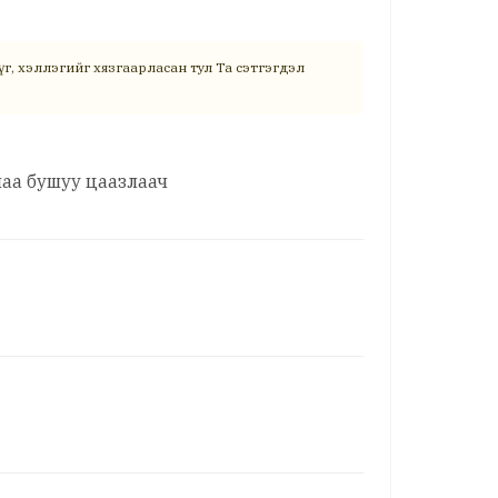
г, хэллэгийг хязгаарласан тул Та сэтгэгдэл
лаа бушуу цаазлаач