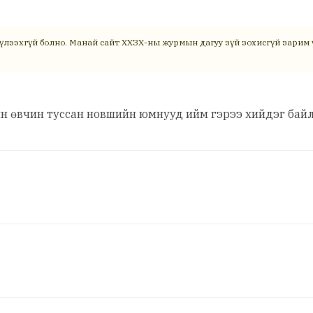
үлээхгүй болно. Манай сайт ХХЗХ-ны журмын дагуу зүй зохисгүй зарим ү
йн өвчин туссан новшийн юмнууд ийм гэрээ хийдэг бай