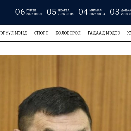
06
05
04
03
ПҮРЭВ
ЛХАГВА
МЯГМАР
ДАВА
2026-08-06
2026-08-05
2026-08-04
2026-0
ЭРҮҮЛ МЭНД
СПОРТ
БОЛОВСРОЛ
ГАДААД МЭДЭЭ
Х