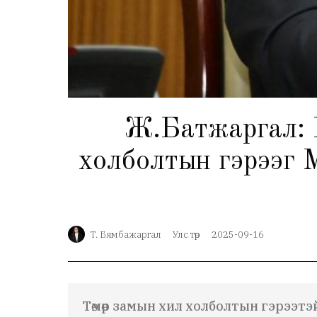
Ж.Батжаргал: 
холболтын гэрээг 
Т. Бямбажаргал
Улс төр
2025-09-16
Төмөр замын хил холболтын гэрээт