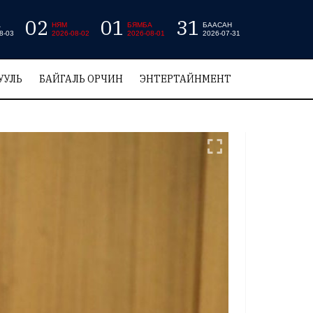
02
01
31
А
НЯМ
БЯМБА
БААСАН
8-03
2026-08-02
2026-08-01
2026-07-31
УУЛЬ
БАЙГАЛЬ ОРЧИН
ЭНТЕРТАЙНМЕНТ