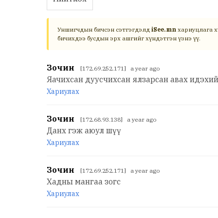
Уншигчдын бичсэн сэтгэгдэлд
iSee.mn
хариуцлага х
бичихдээ бусдын эрх ашгийг хүндэтгэн үзнэ үү.
Зочин
[172.69.252.171] a year ago
Яачихсан дуусчихсан ялзарсан авах идэхи
Хариулах
Зочин
[172.68.93.138] a year ago
Данх гэж аюул шүү
Хариулах
Зочин
[172.69.252.171] a year ago
Хадны мангаа зогс
Хариулах