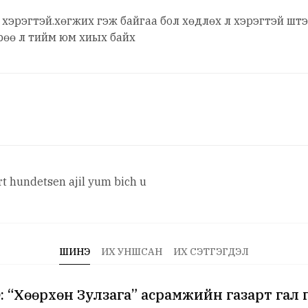
хэрэгтэй.хөгжих гэж байгаа бол хөдлөх л хэрэгтэй штэ
рөө л тийм юм хиых байх
art hundetsen ajil yum bich u
ШИНЭ
ИХ УНШСАН
ИХ СЭТГЭГДЭЛ
 “Хөөрхөн Зулзага” асрамжийн газарт гал 