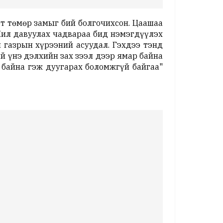
т төмөр замыг бий болгочихсон. Цаашаа
 Хил давуулах чадвараа бид нэмэгдүүлэх
н газрын хүрээний асуудал. Гэхдээ тэнд
й үнэ дэлхийн зах зээл дээр ямар байна
 байна гэж дуугарах боломжгүй байгаа"