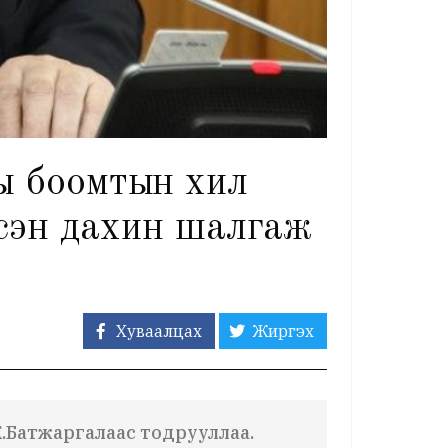
ы боомтын хил
йсэн дахин шалгаж
Хуваалцах
Жиргэх
.Батжаргалаас тодрууллаа.