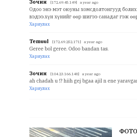
Зочин
[172.69.45.149] a year ago
Одоо энэ мэт оюуны хомсдолтонгууд болих 
вэдээ.хүн хүнийг өөр шигээ санадаг гэж өө
Хариулах
Temuul
[172.69.252.171] a year ago
Geree bol geree. Odoo bandan tas.
Хариулах
Зочин
[104.23.166.148] a year ago
ah chadah u ⁉︎ hiih gej bgaa ajil n ene yaravg
Хариулах
ФОТО: