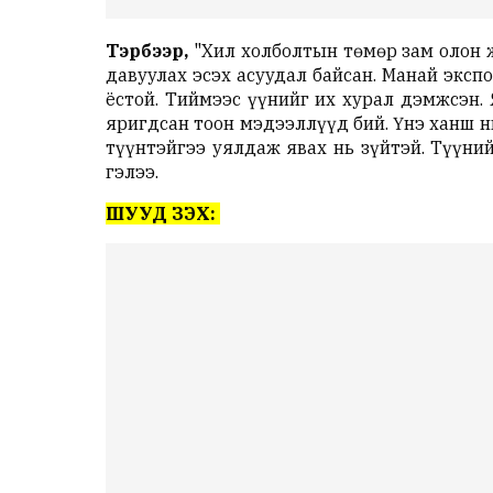
Тэрбээр,
"Хил холболтын төмөр зам олон ж
давуулах эсэх асуудал байсан. Манай эксп
ёстой. Тиймээс үүнийг их хурал дэмжсэн.
яригдсан тоон мэдээллүүд бий. Үнэ ханш н
түүнтэйгээ уялдаж явах нь зүйтэй. Түүни
гэлээ.
ШУУД ҮЗЭХ: