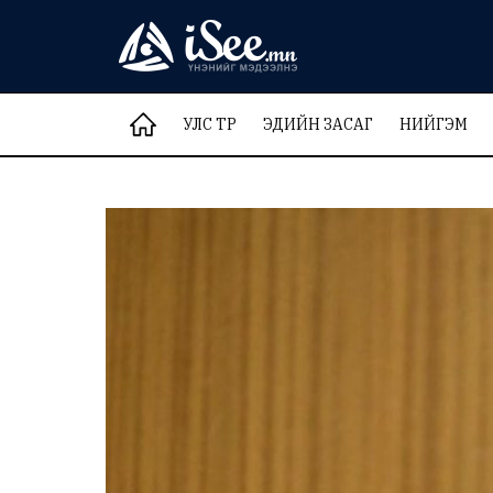
УЛС ТӨР
ЭДИЙН ЗАСАГ
НИЙГЭМ