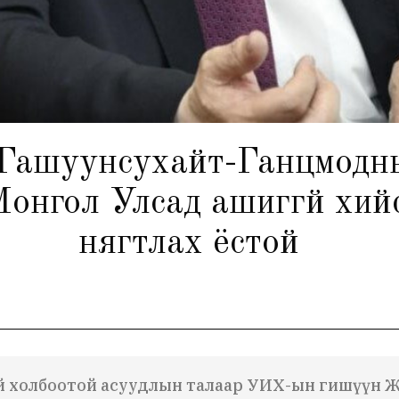
Гашуунсухайт-Ганцмодн
Монгол Улсад ашиггүй хи
нягтлах ёстой
эй холбоотой асуудлын талаар УИХ-ын гишүүн Ж