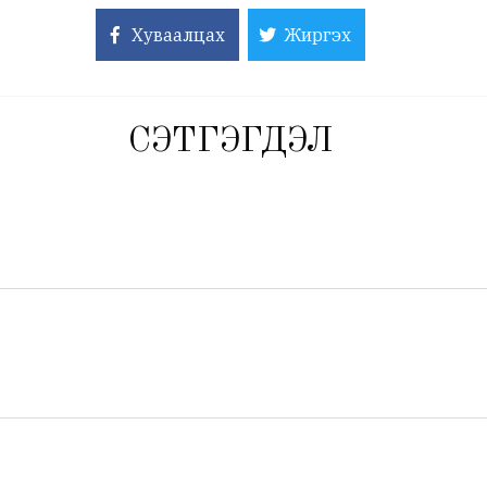
Хуваалцах
Жиргэх
СЭТГЭГДЭЛ