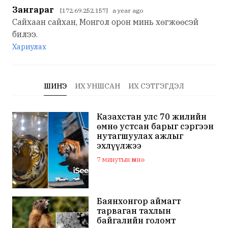
Зангараг
[172.69.252.157] a year ago
Сайхаан сайхан, Монгол орон минь хөгжөөсэй
билээ.
Хариулах
ШИНЭ
ИХ УНШСАН
ИХ СЭТГЭГДЭЛ
Казахстан улс 70 жилийн
өмнө устсан барыг сэргээн
нутагшуулах ажлыг
эхлүүлжээ
7 минутын өмнө
Баянхонгор аймагт
тарваган тахлын
байгалийн голомт