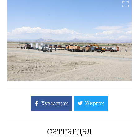
Хуваалцах
Жиргэх
СЭТГЭГДЭЛ