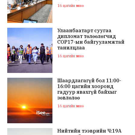
16 цагийн өмнө
Улаанбаатарт суугаа
дипломат төлөөлөгчид
COP17-ын байгууламжтай
танилцлаа
16 цагийн өмнө
Шаардлагагүй бол 11:00-
16:00 цагийн хооронд
гадуур явахгүй байхыг
зөвлөлөө
16 цагийн өмнө
Нийтийн тээврийн Ч:19А