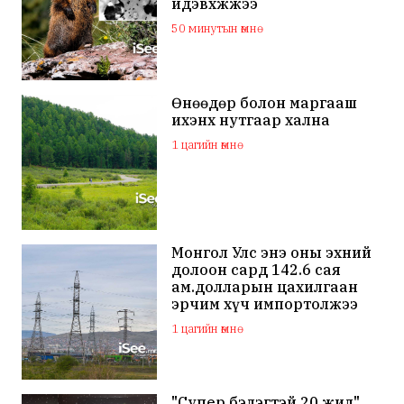
идэвхжжээ
50 минутын өмнө
Өнөөдөр болон маргааш
ихэнх нутгаар хална
1 цагийн өмнө
Монгол Улс энэ оны эхний
долоон сард 142.6 сая
ам.долларын цахилгаан
эрчим хүч импортолжээ
1 цагийн өмнө
"Супер бэлэгтэй 20 жил"