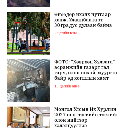
Өнөөдөр ихэнх нутгаар
халж, Улаанбаатарт
30 градус дулаан байна
2 цагийн өмнө
ФОТО: “Хөөрхөн Зулзага”
асрамжийн газарт гал
гарч, олон нохой, муурын
байр эд хогшлын хамт
шатжээ
15 цагийн өмнө
Монгол Улсын Их Хурлын
2027 оны төсвийн төслийг
олон нийтээр
хэлэлцүүллээ