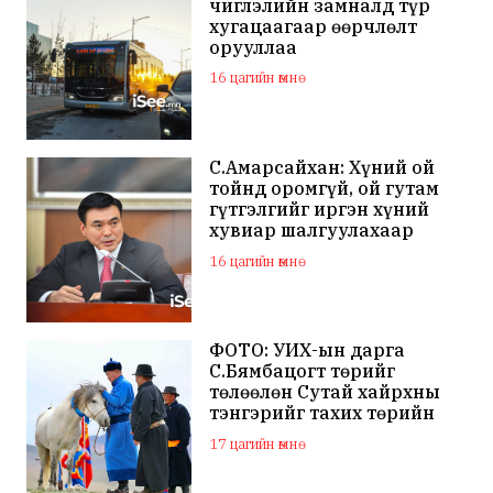
чиглэлийн замналд түр
хугацаагаар өөрчлөлт
орууллаа
16 цагийн өмнө
С.Амарсайхан: Хүний ой
тойнд оромгүй, ой гутам
гүтгэлгийг иргэн хүний
хувиар шалгуулахаар
хуулийн байгууллагад
16 цагийн өмнө
хандсан
ФОТО: УИХ-ын дарга
С.Бямбацогт төрийг
төлөөлөн Сутай хайрхны
тэнгэрийг тахих төрийн
тахилгад оролцлоо
17 цагийн өмнө