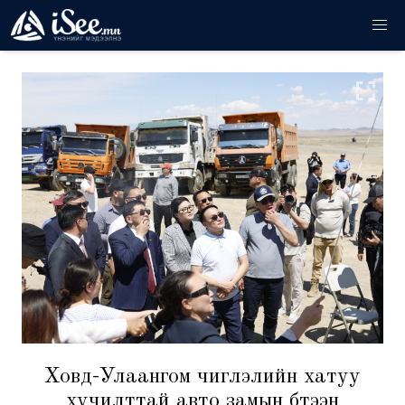
Ховд-Улаангом чиглэлийн хатуу
хучилттай авто замын бүтээн