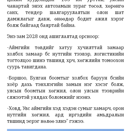
чанартай энэхүү автозамын зураг төсөл, хөрөнгө
санхүү, тендер шалгаруулалтын олон шат
дамжлагыг давж, өнөөдөр бодит ажил хэрэг
болж байгаад баяртай байна.
Энэ зам 2028 онд ашиглалтад орсноор:
-Аймгийн төвүүдийг хатуу хучилттай замаар
холбох замаар бүс нутгийн тээвэр, логистикийн
тогтолцоо шинэ түвшинд хүрч, хөгжлийн томоохон
суурь тавигдана.
-Боршоо, Булган боомтыг холбох баруун бүсийн
хоёр дахь тэнхлэгийн замын нэг хэсэг болж,
улсын боомтын хөгжил, олон улсын тээврийн
сүлжээтэй уялдах боломжийг нээнэ.
-Ховд, Увс аймгийн хэд хэдэн сумыг хамарч, орон
нутгийн хөгжил, ард иргэдийн амьдралын
түвшинд эерэг нөлөө үзүүлнэ” гэжээ.