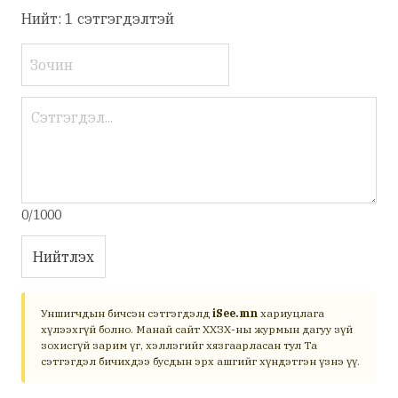
Нийт: 1 сэтгэгдэлтэй
0/1000
Нийтлэх
Уншигчдын бичсэн сэтгэгдэлд
iSee.mn
хариуцлага
хүлээхгүй болно. Манай сайт ХХЗХ-ны журмын дагуу зүй
зохисгүй зарим үг, хэллэгийг хязгаарласан тул Та
сэтгэгдэл бичихдээ бусдын эрх ашгийг хүндэтгэн үзнэ үү.