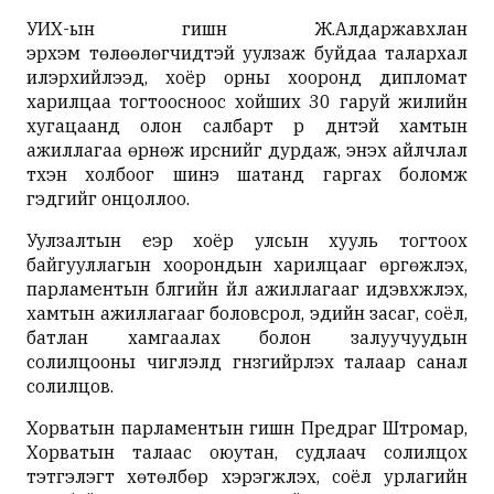
УИХ-ын гишүүн Ж.Алдаржавхлан
эрхэм төлөөлөгчидтэй уулзаж буйдаа талархал
илэрхийлээд, хоёр орны хооронд дипломат
харилцаа тогтоосноос хойших 30 гаруй жилийн
хугацаанд олон салбарт үр дүнтэй хамтын
ажиллагаа өрнөж ирснийг дурдаж, энэхүү айлчлал
түүхэн холбоог шинэ шатанд гаргах боломж
гэдгийг онцоллоо.
Уулзалтын үеэр хоёр улсын хууль тогтоох
байгууллагын хоорондын харилцааг өргөжүүлэх,
парламентын бүлгийн үйл ажиллагааг идэвхжүүлэх,
хамтын ажиллагааг боловсрол, эдийн засаг, соёл,
батлан хамгаалах болон залуучуудын
солилцооны чиглэлд гүнзгийрүүлэх талаар санал
солилцов.
Хорватын парламентын гишүүн Предраг Штромар,
Хорватын талаас оюутан, судлаач солилцох
тэтгэлэгт хөтөлбөр хэрэгжүүлэх, соёл урлагийн