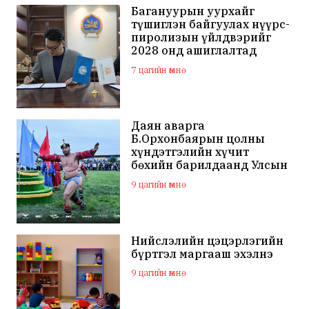
Багануурын уурхайг
түшиглэн байгуулах нүүрс-
пиролизын үйлдвэрийг
2028 онд ашиглалтад
оруулна
7 цагийн өмнө
Даян аварга
Б.Орхонбаярын цолны
хүндэтгэлийн хүчит
бөхийн барилдаанд Улсын
арслан Ц.Бямба-Отгон
9 цагийн өмнө
түрүүллээ
Нийслэлийн цэцэрлэгийн
бүртгэл маргааш эхэлнэ
9 цагийн өмнө