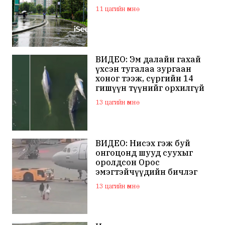
11 цагийн өмнө
ВИДЕО: Эм далайн гахай
үхсэн тугалаа зургаан
хоног тээж, сүргийн 14
гишүүн түүнийг орхилгүй
сэлжээ
13 цагийн өмнө
ВИДЕО: Нисэх гэж буй
онгоцонд шууд суухыг
оролдсон Орос
эмэгтэйчүүдийн бичлэг
дэлхий нийтийн
13 цагийн өмнө
анхааралд оров