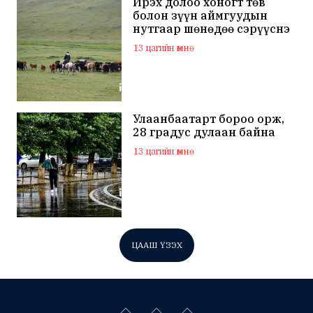
Ирэх долоо хоногт төв
болон зүүн аймгуудын
нутгаар шөнөдөө сэрүүснэ
13 цагийн өмнө
Улаанбаатарт бороо орж,
28 градус дулаан байна
13 цагийн өмнө
ЦААШ ҮЗЭХ