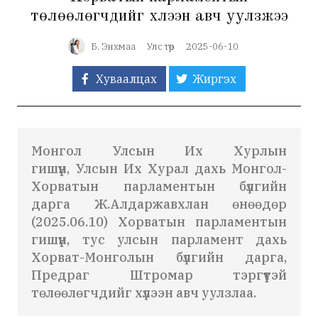
төлөөлөгчдийг хүлээн авч уулзжээ
Б. Энхмаа
Улс төр
2025-06-10
Хуваалцах
Жиргэх
Монгол Улсын Их Хурлын
гишүүн, Улсын Их Хурал дахь Монгол-
Хорватын парламентын бүлгийн
дарга Ж.Алдаржавхлан өнөөдөр
(2025.06.10) Хорватын парламентын
гишүүн, тус улсын парламент дахь
Хорват-Монголын бүлгийн дарга,
Предраг Штромар тэргүүтэй
төлөөлөгчдийг хүлээн авч уулзлаа.