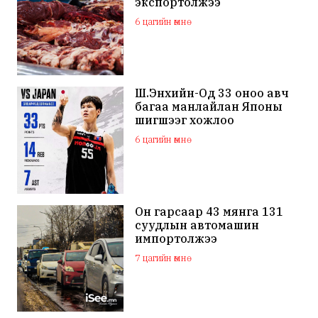
экспортолжээ
6 цагийн өмнө
Ш.Энхийн-Од 33 оноо авч
багаа манлайлан Японы
шигшээг хожлоо
6 цагийн өмнө
Он гарсаар 43 мянга 131
суудлын автомашин
импортолжээ
7 цагийн өмнө