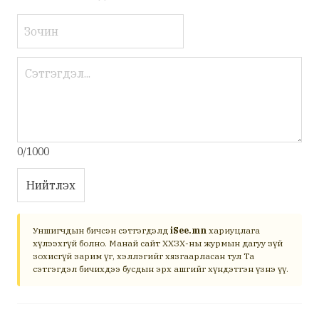
0/1000
Нийтлэх
Уншигчдын бичсэн сэтгэгдэлд
iSee.mn
хариуцлага
хүлээхгүй болно. Манай сайт ХХЗХ-ны журмын дагуу зүй
зохисгүй зарим үг, хэллэгийг хязгаарласан тул Та
сэтгэгдэл бичихдээ бусдын эрх ашгийг хүндэтгэн үзнэ үү.