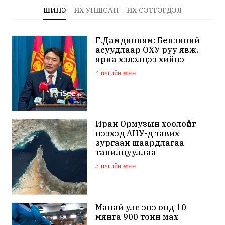
ШИНЭ
ИХ УНШСАН
ИХ СЭТГЭГДЭЛ
Г.Дамдинням: Бензиний
асуудлаар ОХУ руу явж,
яриа хэлэлцээ хийнэ
4 цагийн өмнө
Иран Ормузын хоолойг
нээхэд АНУ-д тавих
зургаан шаардлагаа
танилцууллаа
5 цагийн өмнө
Манай улс энэ онд 10
мянга 900 тонн мах