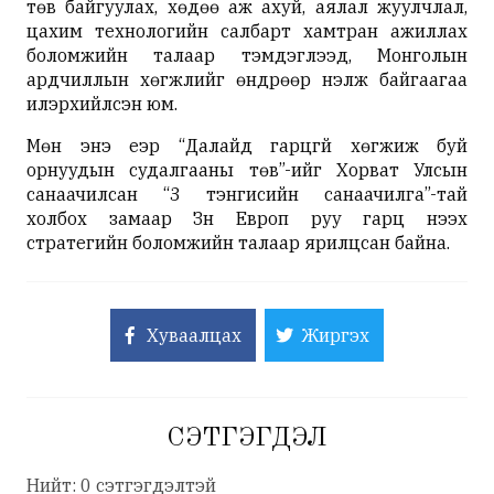
төв байгуулах, хөдөө аж ахуй, аялал жуулчлал,
цахим технологийн салбарт хамтран ажиллах
боломжийн талаар тэмдэглээд, Монголын
ардчиллын хөгжлийг өндрөөр үнэлж байгаагаа
илэрхийлсэн юм.
Мөн энэ үеэр “Далайд гарцгүй хөгжиж буй
орнуудын судалгааны төв”-ийг Хорват Улсын
санаачилсан “3 тэнгисийн санаачилга”-тай
холбох замаар Зүүн Европ руу гарц нээх
стратегийн боломжийн талаар ярилцсан байна.
Хуваалцах
Жиргэх
СЭТГЭГДЭЛ
Нийт: 0 сэтгэгдэлтэй