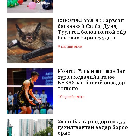
СЭРЭМЖЛҮҮЛЭГ: Сарьсан
багваахай Сэлбэ, Дунд,
Туул гол болон голтой ойр
байрлах барилгуудын
дээвэр зэрэг газарт ихээр
9 цагийн өмнө
үүрлэж байна
Монгол Улсын шигшээ баг
хүрэл медалийн төлөө
БНХАУ-ын багтай өнөөдөр
тоглоно
10 цагийн өмнө
Улаанбаатарт өдөртөө дуу
цахилгаантай аадар бороо
орно