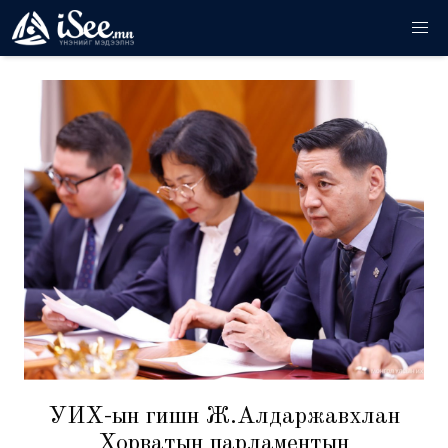
УИХ-ын гишүүн Ж.Алдаржавхлан
Хорватын парламентын