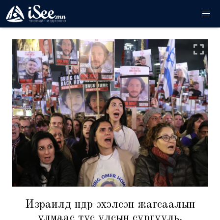
Израилд өнөөдөр эхэлсэн жагсаалын
улмаас тус улсын сургууль,