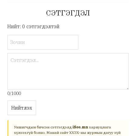
СЭТГЭГДЭЛ
Нийт: 0 сэтгэгдэлтэй
0/1000
Нийтлэх
Уншигчдын бичсэн сэтгэгдэлд
iSee.mn
хариуцлага
хүлээхгүй болно. Манай сайт ХХЗХ-ны журмын дагуу зүй