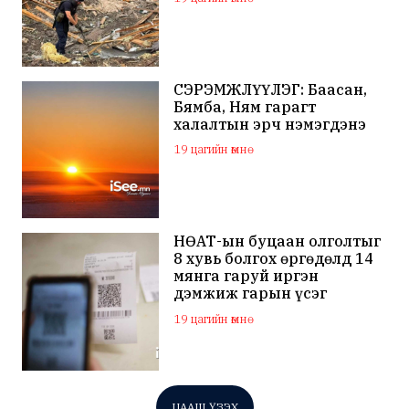
СЭРЭМЖЛҮҮЛЭГ: Баасан,
Бямба, Ням гарагт
халалтын эрч нэмэгдэнэ
19 цагийн өмнө
НӨАТ-ын буцаан олголтыг
8 хувь болгох өргөдөлд 14
мянга гаруй иргэн
дэмжиж гарын үсэг
зуржээ
19 цагийн өмнө
ЦААШ ҮЗЭХ