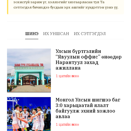
зохисгүй зарим үг, хэллэгийг хязгаарласан тул Та
сэтгэгдэл бичихдээ бусдын эрх ашгийг хүндэтгэн үзнэ үү.
ШИНЭ
ИХ УНШСАН
ИХ СЭТГЭГДЭЛ
Улсын бүртгэлийн
“Явуулын оффис” өнөөдөр
Нарантуул захад
ажиллана
1 цагийн өмнө
Монгол Улсын шигшээ баг
3:0 харьцаатай ялалт
байгуулж эхний хожлоо
авлаа
1 цагийн өмнө