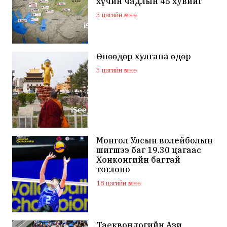
хүчин чадлын 45 хувийг
бүрдүүлдэг байжээ
3 цагийн өмнө
Өнөөдөр хулгана өдөр
3 цагийн өмнө
Монгол Улсын волейболын
шигшээ баг 19.30 цагаас
Хонконгийн багтай
тоглоно
18 цагийн өмнө
Таеквондогийн Ази