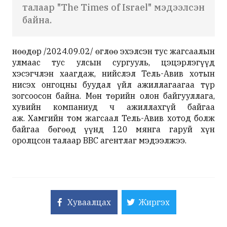
талаар "The Times of Israel" мэдээлсэн
байна.
Өнөөдөр /2024.09.02/ өглөө эхэлсэн тус жагсаалын
улмаас тус улсын сургууль, цэцэрлэгүүд
хэсэгчлэн хаагдаж, нийслэл Тель-Авив хотын
нисэх онгоцны буудал үйл ажиллагаагаа түр
зогсоосон байна. Мөн төрийн олон байгууллага,
хувийн компаниуд ч ажиллахгүй байгаа
аж. Хамгийн том жагсаал Тель-Авив хотод болж
байгаа бөгөөд үүнд 120 мянга гаруй хүн
оролцсон талаар BBC агентлаг мэдээлжээ.
Хуваалцах
Жиргэх