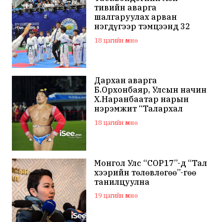
тивийн аварга
шалгаруулах арван
нэгдүгээр тэмцээнд 32
орны тамирчид өрсөлдөж
18 цагийн өмнө
байна
Дархан аварга
Б.Орхонбаяр, Улсын начин
Х.Наранбаатар нарын
нэрэмжит “Талархал
хүндэтгэл” хүчит бөхийн
18 цагийн өмнө
барилдаан болно
Монгол Улс “COP17”-д “Тал
хээрийн төлөвлөгөө”-гөө
танилцуулна
19 цагийн өмнө