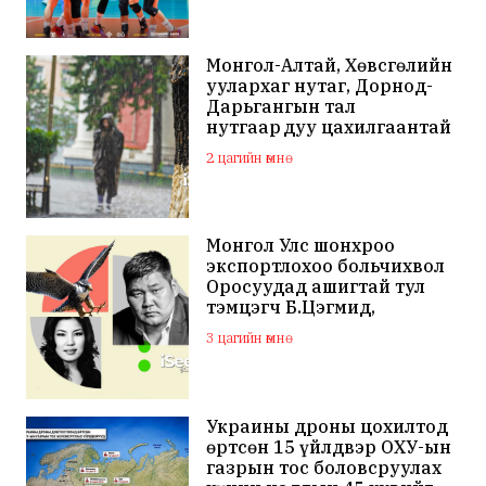
Монгол-Алтай, Хөвсгөлийн
уулархаг нутаг, Дорнод-
Дарьгангын тал
нутгаар дуу цахилгаантай
аадар бороо орно
2 цагийн өмнө
Монгол Улс шонхроо
экспортлохоо больчихвол
Оросуудад ашигтай тул
тэмцэгч Б.Цэгмид,
Н.Эрдэнэ зэрэг хүмүүсийг
3 цагийн өмнө
санхүүжүүлдэг байж
магадгүй
Украины дроны цохилтод
өртсөн 15 үйлдвэр ОХУ-ын
газрын тос боловсруулах