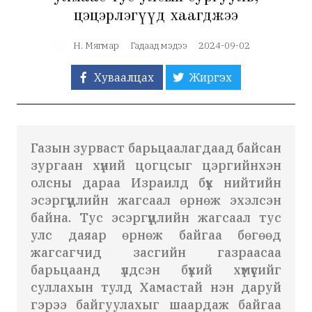
цэцэрлэгүүд хаагджээ
Н. Мягмар
Гадаад мэдээ
2024-09-02
Хуваалцах
Жиргэх
Газын зурваст барьцаалагдаад байсан
зургаан хүний ​​цогцсыг цэргийнхэн
олсны
дараа
Израилд
бүх нийтийн
эсэргүүцлийн жагсаал өрнөж эхэлсэн
байна. Тус эсэргүүцлийн жагсаал тус
улс даяар өрнөж байгаа бөгөөд
жагсагчид засгийн газраасаа
барьцаанд үлдсэн бүхий хүмүүсийг
суллахын тулд
Хамастай
нэн даруй
гэрээ байгуулахыг шаардаж байгаа