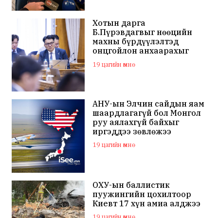
Хотын дарга
Б.Пүрэвдагвыг нөөцийн
махны бүрдүүлэлтэд
онцгойлон анхаарахыг
үүрэг болголоо
19 цагийн өмнө
АНУ-ын Элчин сайдын яам
шаардлагагүй бол Монгол
руу аялахгүй байхыг
иргэддээ зөвлөжээ
19 цагийн өмнө
ОХУ-ын баллистик
пуужингийн цохилтоор
Киевт 17 хүн амиа алджээ
19 цагийн өмнө