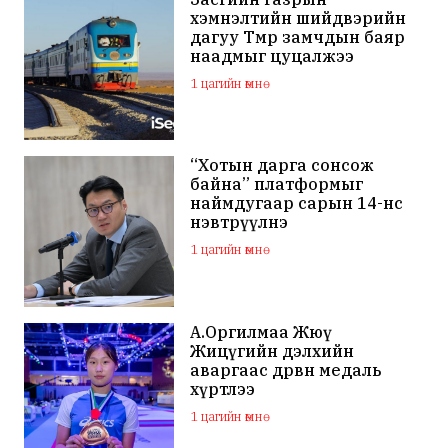
хэмнэлтийн шийдвэрийн
дагуу Төмөр замчдын баяр
наадмыг цуцалжээ
1 цагийн өмнө
“Хотын дарга сонсож
байна” платформыг
наймдугаар сарын 14-нөөс
нэвтрүүлнэ
1 цагийн өмнө
А.Оргилмаа Жюү
Жицүгийн дэлхийн
аваргаас дөрвөн медаль
хүртлээ
1 цагийн өмнө