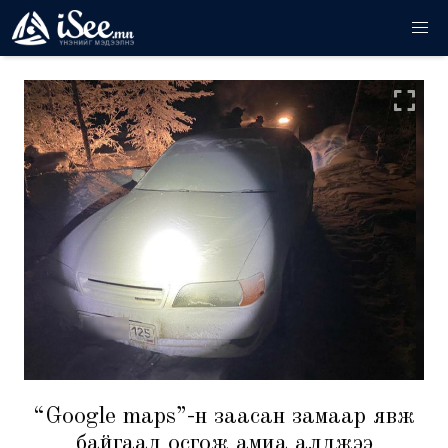
“Google maps”-н заасан замаар явж
байгаад осгож амиа алджээ