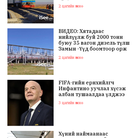
2 цагийн өмнө
ВИДЕО: Хятадаас
нийлүүлж буй 2000 тонн
буюу 35 вагон дизель түлш
Замын -Үүд боомтоор орж
ирлээ
2 цагийн өмнө
FIFA-гийн ерөнхийлөгч
Инфантино уучлал хүсэж
албан тушаалдаа үлджээ
3 цагийн өмнө
Хүний наймаанаас