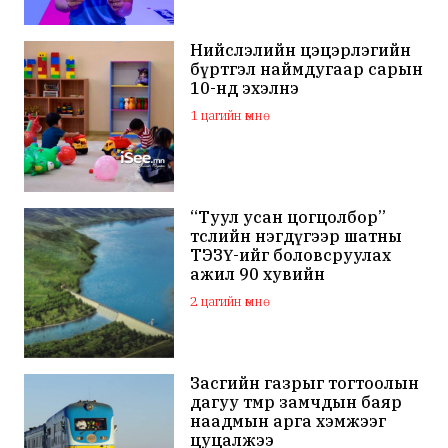
Нийслэлийн цэцэрлэгийн
бүртгэл наймдугаар сарын
10-нд эхэлнэ
1 цагийн өмнө
“Туул усан цогцолбор”
төслийн нэгдүгээр шатны
ТЭЗҮ-ийг боловсруулах
ажил 90 хувийн
гүйцэтгэлтэй байна
2 цагийн өмнө
Засгийн газрыг тогтоолын
дагуу төмөр замчдын баяр
наадмын арга хэмжээг
цуцалжээ