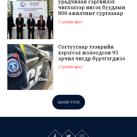
урьдчилан сэргийлэх
чиглэлээр нисэх буудлын
800 ажилтныг сургахаар
болжээ
3 цагийн өмнө
Согтуугаар тээврийн
хэрэгсэл жолоодсон 95
зөрчил өчигдөр бүртгэгджээ
3 цагийн өмнө
ЦААШ ҮЗЭХ