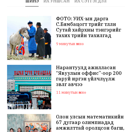
ШИНЭ
ИХ УНШСАН
ИХ СЭТГЭГДЭЛ
ФОТО: УИХ-ын дарга
С.Бямбацогт төрийг төлөөлөн
Сутай хайрхны тэнгэрийг
тахих төрийн тахилгад
оролцлоо
9 минутын өмнө
Нарантуулд ажилласан
“Явуулын оффис”-оор 200
гаруй иргэн үйлчлүүлж
зөвлөгөө авчээ
11 минутын өмнө
Олон улсын математикийн
67 дугаар олимпиадад
амжилттай оролцсон багш,