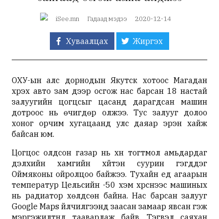
iSee.mn
Гадаад мэдээ
2020-12-14
Хуваалцах
Жиргэх
ОХУ-ын алс дорнодын Якутск хотоос Магадан
хүрэх авто зам дээр осгож нас барсан 18 настай
залуугийн цогцсыг цасанд дарагдсан машин
дотроос нь өчигдөр олжээ. Тус залууг долоо
хоног орчим хугацаанд улс даяар эрэн хайж
байсан юм.
Цогцос олдсон газар нь хүн тогтмол амьдардаг
дэлхийн хамгийн хүйтэн суурин гэгддэг
Оймяконы ойролцоо байжээ. Тухайн үед агаарын
температур Цельсийн -50 хэм хүрснээс машиных
нь радиатор хөлдсөн байна. Нас барсан залууг
Google Maps үйлчилгээнд заасан замаар явсан гэж
мэргэжилтнүүд тааварлаж байв. Тэгвэл саяхан