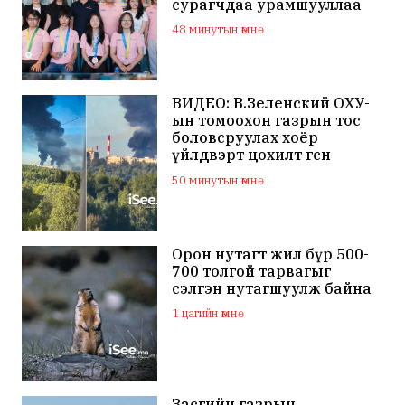
сурагчдаа урамшууллаа
48 минутын өмнө
ВИДЕО: В.Зеленский ОХУ-
ын томоохон газрын тос
боловсруулах хоёр
үйлдвэрт цохилт өгснөө
мэдэгдлээ
50 минутын өмнө
Орон нутагт жил бүр 500-
700 толгой тарвагыг
сэлгэн нутагшуулж байна
1 цагийн өмнө
Засгийн газрын