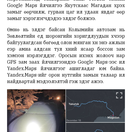
Google Maps үйлчилгээ Якутскаас Магадан хүрэх
замыг өөрчилж, гурван цаг илүү удаан явдаг өөр
замыг хэрэглэгчдэдээ үзүүлдэг болжээ.
Өмнө нь үзүүлдэг байсан Колымийн автозам нь
Зөвлөлтийн үед шоронгийн хоригдлуудын хүчээр
байгуулагдсан бөгөөд олон мянган хүн энэ ажлын
үеэр амиа алдсан тул хүний ясаар боссон зам
хэмээн нэрлэгддэг. Оросын ихэнх жолооч нар
GPS зам заах үйлчилгээндээ Google Maps-ээс илүү
Yandex.Maps үйлчилгээг ашигладаг юм байна.
Yandex.Maps-ийг орон нутгийн замын талаар илүү
найдвартай мэдээлэлтэй гэж үздэг ажээ.