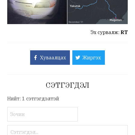
Эх сурвалж:
RT
Хуваалцах
Жиргэх
СЭТГЭГДЭЛ
Нийт: 1 сэтгэгдэлтэй