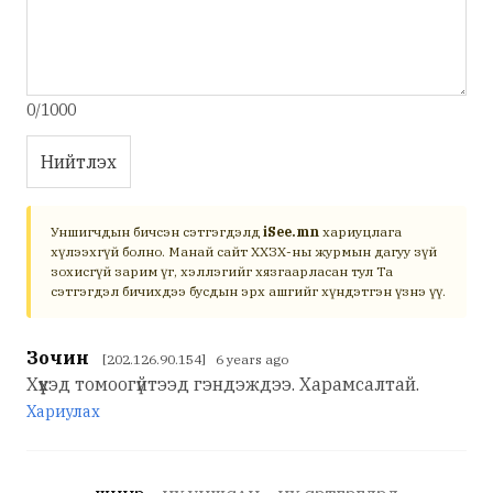
0/1000
Нийтлэх
Уншигчдын бичсэн сэтгэгдэлд
iSee.mn
хариуцлага
хүлээхгүй болно. Манай сайт ХХЗХ-ны журмын дагуу зүй
зохисгүй зарим үг, хэллэгийг хязгаарласан тул Та
сэтгэгдэл бичихдээ бусдын эрх ашгийг хүндэтгэн үзнэ үү.
Зочин
[202.126.90.154] 6 years ago
Хүүхэд томоогүйтээд гэндэждээ. Харамсалтай.
Хариулах